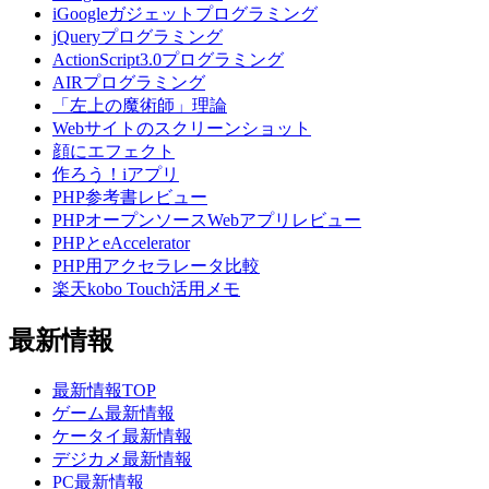
iGoogleガジェットプログラミング
jQueryプログラミング
ActionScript3.0プログラミング
AIRプログラミング
「左上の魔術師」理論
Webサイトのスクリーンショット
顔にエフェクト
作ろう！iアプリ
PHP参考書レビュー
PHPオープンソースWebアプリレビュー
PHPとeAccelerator
PHP用アクセラレータ比較
楽天kobo Touch活用メモ
最新情報
最新情報TOP
ゲーム最新情報
ケータイ最新情報
デジカメ最新情報
PC最新情報