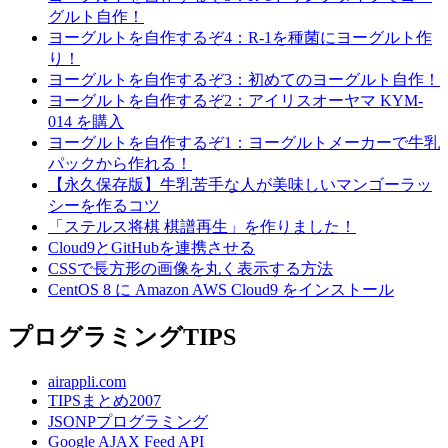
グルト自作！
ヨーグルトを自作するぞ4：R-1を種菌にヨーグルト作
り！
ヨーグルトを自作するぞ3：初めてのヨーグルト自作！
ヨーグルトを自作するぞ2：アイリスオーヤマ KYM-
014 を購入
ヨーグルトを自作するぞ1：ヨーグルトメーカーで牛乳
パックから作れる！
【永久保存版】牛乳苦手な人が美味しいマンゴーラッ
シーを作るコツ
「ステルス将棋 棋譜再生」を作りました！
Cloud9とGitHubを連携させる
CSSで長方形の画像を丸く表示する方法
CentOS 8 に Amazon AWS Cloud9 をインストール
プログラミングTIPS
airappli.com
TIPSまとめ2007
JSONPプログラミング
Google AJAX Feed API