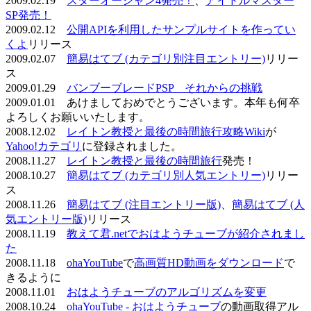
2009.02.19
スターオーシャン4発売！
、
アイドルマスター
SP発売！
2009.02.12
公開APIを利用したサンプルサイトを作ってい
くよ
リリース
2009.02.07
簡易はてブ (カテゴリ別注目エントリー)
リリー
ス
2009.01.29
バンブーブレードPSP それからの挑戦
2009.01.01 あけましておめでとうございます。本年も何卒
よろしくお願いいたします。
2008.12.02
レイトン教授と最後の時間旅行攻略Wiki
が
Yahoo!カテゴリ
に登録されました。
2008.11.27
レイトン教授と最後の時間旅行
発売！
2008.10.27
簡易はてブ (カテゴリ別人気エントリー)
リリー
ス
2008.11.26
簡易はてブ (注目エントリー版)
、
簡易はてブ (人
気エントリー版)
リリース
2008.11.19
教えて君.netでおはようチューブが紹介されまし
た
2008.11.18
ohaYouTube
で
高画質HD動画をダウンロード
で
きるように
2008.11.01
おはようチューブのアルゴリズムを変更
2008.10.24
ohaYouTube - おはようチューブ
の動画取得アル