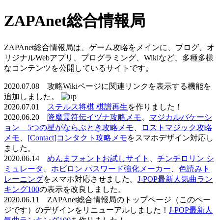
ZAPAnet総合情報局
ZAPAnet総合情報局は、ゲーム攻略をメインに、ブログ、オ
リジナルWebアプリ、プログラミング、Wikiなど、多種多様
なコンテンツを公開しているサイトです。
2020.07.08 攻略Wikiページに関連リンクを表示する機能を
追加しました。
2020.07.01
ステルス将棋 棋譜再生
を作りました！
2020.06.20
降魔霊符伝イヅナ攻略メモ
、
マジカルバケーシ
ョン 5つの星がならぶとき攻略メモ
、
ロストマジック攻略
メモ
、
[Contact]コンタクト攻略メモ
をスマホデザイン対応し
ました。
2020.06.14
めんまフォントお試しサイト
、
チンチロリン シ
ミュレータ
、
ホビロン パスワード強化メーカー
、
色読みト
レーニング
をスマホ対応させました。
J-POP最新人気曲ラン
キング100
の表示を改良しました。
2020.06.11 ZAPAnet総合情報局のトップページ（このペー
ジです）のデザインをリニューアルしました！
J-POP最新人