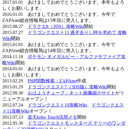
2017.01.01 あけましておめでとうございます。本年もよろ
しくお願いします。
2016.01.01 あけましておめでとうございます。今年で
ZAPAnet総合情報局は15年目に突入します。
2015.08.27
ドラクエ8（3DS）攻略Wiki
開始
2015.07.27
ドラゴンクエスト11 過ぎ去りし時を求めて 攻略
Wiki
開始
2015.01.01 あけましておめでとうございます。今年で
ZAPAnet総合情報局は14年目に突入します。
2014.11.18
ポケモン オメガルビー・アルファサファイア攻
略Wiki
開始
2014.01.01 あけましておめでとうございます。今年もよろ
しくお願いします。
2013.02.29
PHP関数検索：ZAPAnet
作成
2013.01.29
ドラゴンクエスト7（3DS版）攻略Wiki
開始
2012.09.30
おはようチューブ：ネット画像縮小サイト
がリ
ニューアルオープン！
2012.07.24
ドラゴンクエスト10攻略Wiki
、
ドラゴンクエス
ト11攻略Wiki
オープン！
2012.07.23
楽天kobo Touch活用メモ
開始
2012.05.30
ドラゴンクエストモンスターズ テリーのワンダ