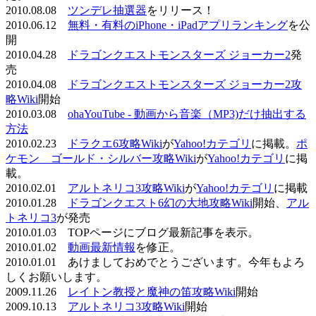
2010.08.08
ツンデレ抽選器
をリリース！
2010.06.12
無料・有料のiPhone・iPadアプリランキング
を公
開
2010.04.28
ドラゴンクエストモンスターズ ジョーカー2
発
売
2010.04.08
ドラゴンクエストモンスターズ ジョーカー2攻
略Wiki
開始
2010.03.08
ohaYouTube - 動画から音楽（MP3)だけ抽出する
方法
2010.02.23
ドラクエ6攻略Wiki
が
Yahoo!カテゴリ
に掲載。
ポ
ケモン ゴールド・シルバー攻略Wiki
が
Yahoo!カテゴリ
に掲
載。
2010.02.01
アルトネリコ3攻略Wiki
が
Yahoo!カテゴリ
に掲載
2010.01.28
ドラゴンクエスト6幻の大地攻略Wiki
開始、
アル
トネリコ3
が発売
2010.01.03 TOPページにブログ最新記事を表示。
2010.01.02
動画最新情報
を修正。
2010.01.01 あけましておめでとうございます。今年もよろ
しくお願いします。
2009.11.26
レイトン教授と魔神の笛攻略Wiki
開始
2009.10.13
アルトネリコ3攻略Wiki
開始