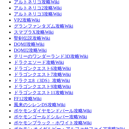
アルトネリコ攻略Wiki
アルトネリコ2攻略Wiki
アルトネリコ3攻略Wiki
VP2攻略Wiki
グランファンタズム攻略Wiki
スマブラX攻略Wiki
聖剣伝説攻略Wiki
DQMJ攻略Wiki
DQMJ2攻略Wiki
テリーのワンダーランド3D攻略Wiki
ドラクエソード攻略Wiki
ドラゴンクエスト6攻略Wiki
ドラゴンクエスト7攻略Wiki
ドラクエ8（3DS）攻略Wiki
ドラゴンクエスト9攻略Wiki
ドラゴンクエスト11攻略Wiki
FF12攻略Wiki
風来のシレンDS攻略Wiki
ポケモンダイヤモンドパール攻略Wiki
ポケモンゴールドシルバー攻略Wiki
ポケモンブラック・ホワイト攻略Wiki
ポケモン オメガルビー・アルファサファイア攻略Wiki