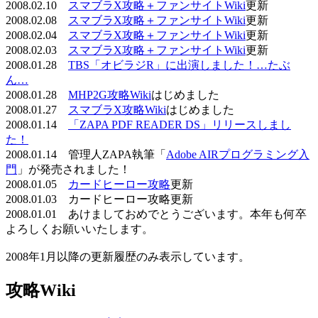
2008.02.10
スマブラX攻略＋ファンサイトWiki
更新
2008.02.08
スマブラX攻略＋ファンサイトWiki
更新
2008.02.04
スマブラX攻略＋ファンサイトWiki
更新
2008.02.03
スマブラX攻略＋ファンサイトWiki
更新
2008.01.28
TBS「オビラジR」に出演しました！…たぶ
ん…
2008.01.28
MHP2G攻略Wiki
はじめました
2008.01.27
スマブラX攻略Wiki
はじめました
2008.01.14
「ZAPA PDF READER DS」リリースしまし
た！
2008.01.14 管理人ZAPA執筆「
Adobe AIRプログラミング入
門
」が発売されました！
2008.01.05
カードヒーロー攻略
更新
2008.01.03 カードヒーロー攻略更新
2008.01.01 あけましておめでとうございます。本年も何卒
よろしくお願いいたします。
2008年1月以降の更新履歴のみ表示しています。
攻略Wiki