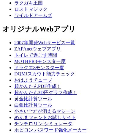
ラクガキ王国
ロストマジック
ワイルドアームズ
オリジナルWebアプリ
2007年開発Webサービス一覧
ZAPAnetウェブアプリ
トイレで過ごす時間
MOTHER3モンスター度
ドラクエ8モンスター度
DQMJスカウト能力チェック
おはようチューブ
超かんたんPDF作成！
超かんたん3D円グラフ作成！
黄金比計算ツール
白銀比計算ツール
小さい“つ”が消えるマシーン
めんまフォントお試しサイト
チンチロリン シミュレータ
ホビロン パスワード強化メーカー