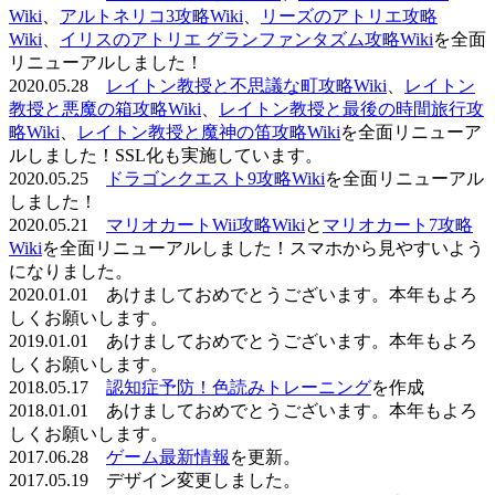
Wiki
、
アルトネリコ3攻略Wiki
、
リーズのアトリエ攻略
Wiki
、
イリスのアトリエ グランファンタズム攻略Wiki
を全面
リニューアルしました！
2020.05.28
レイトン教授と不思議な町攻略Wiki
、
レイトン
教授と悪魔の箱攻略Wiki
、
レイトン教授と最後の時間旅行攻
略Wiki
、
レイトン教授と魔神の笛攻略Wiki
を全面リニューア
ルしました！SSL化も実施しています。
2020.05.25
ドラゴンクエスト9攻略Wiki
を全面リニューアル
しました！
2020.05.21
マリオカートWii攻略Wiki
と
マリオカート7攻略
Wiki
を全面リニューアルしました！スマホから見やすいよう
になりました。
2020.01.01 あけましておめでとうございます。本年もよろ
しくお願いします。
2019.01.01 あけましておめでとうございます。本年もよろ
しくお願いします。
2018.05.17
認知症予防！色読みトレーニング
を作成
2018.01.01 あけましておめでとうございます。本年もよろ
しくお願いします。
2017.06.28
ゲーム最新情報
を更新。
2017.05.19 デザイン変更しました。