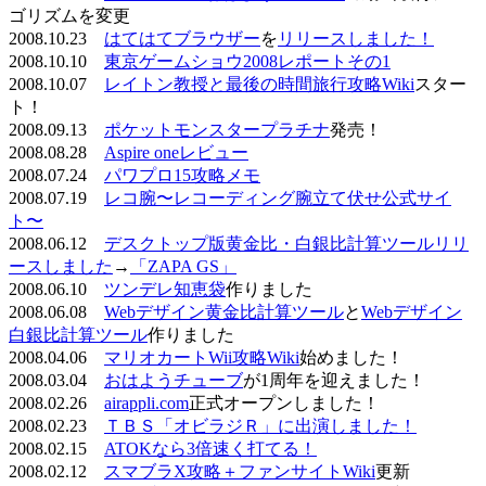
ゴリズムを変更
2008.10.23
はてはてブラウザー
を
リリースしました！
2008.10.10
東京ゲームショウ2008レポートその1
2008.10.07
レイトン教授と最後の時間旅行攻略Wiki
スター
ト！
2008.09.13
ポケットモンスタープラチナ
発売！
2008.08.28
Aspire oneレビュー
2008.07.24
パワプロ15攻略メモ
2008.07.19
レコ腕〜レコーディング腕立て伏せ公式サイ
ト〜
2008.06.12
デスクトップ版黄金比・白銀比計算ツールリリ
ースしました
→
「ZAPA GS」
2008.06.10
ツンデレ知恵袋
作りました
2008.06.08
Webデザイン黄金比計算ツール
と
Webデザイン
白銀比計算ツール
作りました
2008.04.06
マリオカートWii攻略Wiki
始めました！
2008.03.04
おはようチューブ
が1周年を迎えました！
2008.02.26
airappli.com
正式オープンしました！
2008.02.23
ＴＢＳ「オビラジＲ」に出演しました！
2008.02.15
ATOKなら3倍速く打てる！
2008.02.12
スマブラX攻略＋ファンサイトWiki
更新