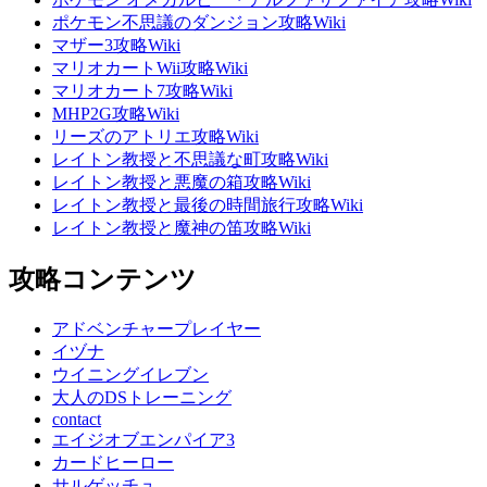
ポケモン不思議のダンジョン攻略Wiki
マザー3攻略Wiki
マリオカートWii攻略Wiki
マリオカート7攻略Wiki
MHP2G攻略Wiki
リーズのアトリエ攻略Wiki
レイトン教授と不思議な町攻略Wiki
レイトン教授と悪魔の箱攻略Wiki
レイトン教授と最後の時間旅行攻略Wiki
レイトン教授と魔神の笛攻略Wiki
攻略コンテンツ
アドベンチャープレイヤー
イヅナ
ウイニングイレブン
大人のDSトレーニング
contact
エイジオブエンパイア3
カードヒーロー
サルゲッチュ