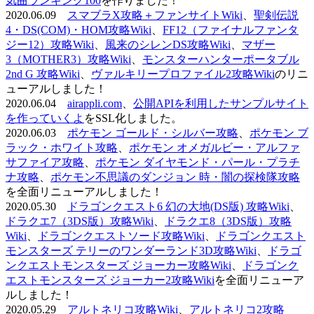
気曲ランキング100
を作りました！
2020.06.09
スマブラX攻略＋ファンサイトWiki
、
聖剣伝説
4・DS(COM)・HOM攻略Wiki
、
FF12（ファイナルファンタ
ジー12）攻略Wiki
、
風来のシレンDS攻略Wiki
、
マザー
3（MOTHER3）攻略Wiki
、
モンスターハンターポータブル
2nd G 攻略Wiki
、
ヴァルキリープロファイル2攻略Wiki
のリニ
ューアルしました！
2020.06.04
airappli.com
、
公開APIを利用したサンプルサイト
を作っていくよ
をSSL化しました。
2020.06.03
ポケモン ゴールド・シルバー攻略
、
ポケモン ブ
ラック・ホワイト攻略
、
ポケモン オメガルビー・アルファ
サファイア攻略
、
ポケモン ダイヤモンド・パール・プラチ
ナ攻略
、
ポケモン不思議のダンジョン 時・闇の探検隊攻略
を全面リニューアルしました！
2020.05.30
ドラゴンクエスト6 幻の大地(DS版) 攻略Wiki
、
ドラクエ7（3DS版）攻略Wiki
、
ドラクエ8（3DS版）攻略
Wiki
、
ドラゴンクエストソード攻略Wiki
、
ドラゴンクエスト
モンスターズ テリーのワンダーランド3D攻略Wiki
、
ドラゴ
ンクエストモンスターズ ジョーカー攻略Wiki
、
ドラゴンク
エストモンスターズ ジョーカー2攻略Wiki
を全面リニューア
ルしました！
2020.05.29
アルトネリコ攻略Wiki
、
アルトネリコ2攻略