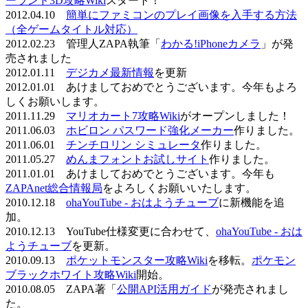
ーランド3D攻略Wiki
スタート！
2012.04.10
簡単にファミコンのプレイ画像を入手する方法
（全ゲームタイトル対応）
2012.02.23 管理人ZAPA執筆「
わかる!iPhoneカメラ
」が発
売されました
2012.01.11
デジカメ最新情報
を更新
2012.01.01 あけましておめでとうございます。今年もよろ
しくお願いします。
2011.11.29
マリオカート7攻略Wiki
がオープンしました！
2011.06.03
ホビロン パスワード強化メーカー
作りました。
2011.06.01
チンチロリン シミュレータ
作りました。
2011.05.27
めんまフォントお試しサイト
作りました。
2011.01.01 あけましておめでとうございます。今年も
ZAPAnet総合情報局
をよろしくお願いいたします。
2010.12.18
ohaYouTube - おはようチューブ
に新機能を追
加。
2010.12.13 YouTube仕様変更に合わせて、
ohaYouTube - おは
ようチューブ
を更新。
2010.09.13
ポケットモンスター攻略Wiki
を移転。
ポケモン
ブラックホワイト攻略Wiki
開始。
2010.08.05 ZAPA著「
公開API活用ガイド
が発売されまし
た。