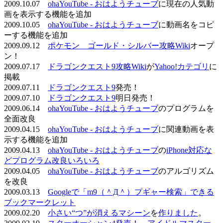
2009.10.07
ohaYouTube - おはようチューブ
に現在の人気動
画を表示する機能を追加
2009.10.05
ohaYouTube - おはようチューブ
に動画名をコピ
ーする機能を追加
2009.09.12
ポケモン ゴールド・シルバー攻略Wiki
オープ
ン！
2009.07.17
ドラゴンクエスト9攻略Wiki
が
Yahoo!カテゴリ
に
掲載
2009.07.11
ドラゴンクエスト9
発売！
2009.07.10
ドラゴンクエスト9
明日発売！
2009.06.14
ohaYouTube - おはようチューブ
のプログラムを
全面改良
2009.04.15
ohaYouTube - おはようチューブ
に関連動画を表
示する機能を追加
2009.04.13
ohaYouTube - おはようチューブ
の
iPhone対応な
どプログラム改良いろいろ
2009.04.05
ohaYouTube - おはようチューブ
のアルゴリズム
を改良
2009.03.13
Googleで「m9（＾Д＾）プギャー検索」できる
ブックマークレット
2009.02.20
小さい“つ”が消えるマシーン
を
作りました
。