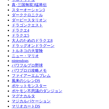
真･三国無双3猛将伝
スターオーシャン3
ダーククロニクル
ダービースタリオン
ドラゴンクエスト
ドラクエ4
ドラクエ5
大人のためのドラクエ8
ドラッグオンドラグーン
トルネコの大冒険
ニュー・マリオ
nintendogs
パワフルプロ野球
パワプロ15攻略メモ
ファイアーエムブレム
風来のシレンDS
ポケットモンスター
ポケモン不思議のダンジョン
マグナカルタ
マジカルバケーション
マリオカートDS