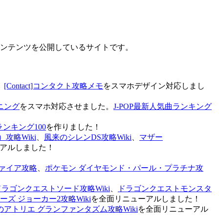
なコンテンツを公開しているサイトです。
、
[Contact]コンタクト攻略メモ
をスマホデザイン対応しまし
ニング
をスマホ対応させました。
J-POP最新人気曲ランキング
ランキング100
を作りました！
攻略Wiki
、
風来のシレンDS攻略Wiki
、
マザー
アルしました！
ァイア攻略
、
ポケモン ダイヤモンド・パール・プラチナ攻
ドラゴンクエストソード攻略Wiki
、
ドラゴンクエストモンスタ
ズ ジョーカー2攻略Wiki
を全面リニューアルしました！
のアトリエ グランファンタズム攻略Wiki
を全面リニューアル