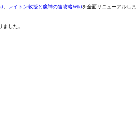
i
、
レイトン教授と魔神の笛攻略Wiki
を全面リニューアルしま
りました。