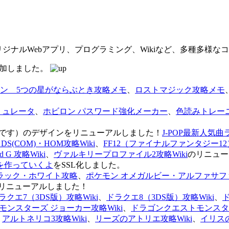
オリジナルWebアプリ、プログラミング、Wikiなど、多種多様
を追加しました。
ン 5つの星がならぶとき攻略メモ
、
ロストマジック攻略メモ
ミュレータ
、
ホビロン パスワード強化メーカー
、
色読みトレー
のページです）のデザインをリニューアルしました！
J-POP最新人気曲
S(COM)・HOM攻略Wiki
、
FF12（ファイナルファンタジー12）
G 攻略Wiki
、
ヴァルキリープロファイル2攻略Wiki
のリニュー
を作っていくよ
をSSL化しました。
ラック・ホワイト攻略
、
ポケモン オメガルビー・アルファサフ
リニューアルしました！
ラクエ7（3DS版）攻略Wiki
、
ドラクエ8（3DS版）攻略Wiki
、
ンスターズ ジョーカー攻略Wiki
、
ドラゴンクエストモンスター
、
アルトネリコ3攻略Wiki
、
リーズのアトリエ攻略Wiki
、
イリス