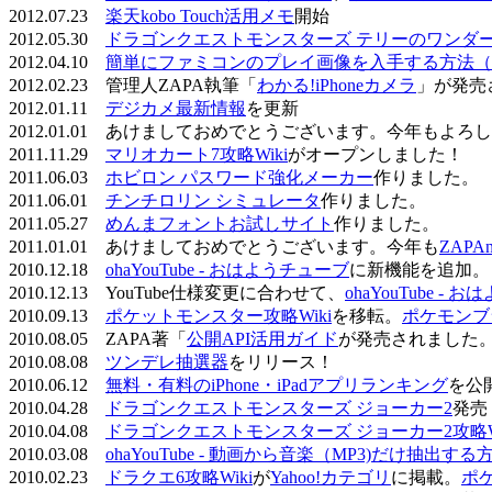
2012.07.23
楽天kobo Touch活用メモ
開始
2012.05.30
ドラゴンクエストモンスターズ テリーのワンダーラ
2012.04.10
簡単にファミコンのプレイ画像を入手する方法（
2012.02.23 管理人ZAPA執筆「
わかる!iPhoneカメラ
」が発売
2012.01.11
デジカメ最新情報
を更新
2012.01.01 あけましておめでとうございます。今年もよ
2011.11.29
マリオカート7攻略Wiki
がオープンしました！
2011.06.03
ホビロン パスワード強化メーカー
作りました。
2011.06.01
チンチロリン シミュレータ
作りました。
2011.05.27
めんまフォントお試しサイト
作りました。
2011.01.01 あけましておめでとうございます。今年も
ZAPA
2010.12.18
ohaYouTube - おはようチューブ
に新機能を追加。
2010.12.13 YouTube仕様変更に合わせて、
ohaYouTube -
2010.09.13
ポケットモンスター攻略Wiki
を移転。
ポケモンブ
2010.08.05 ZAPA著「
公開API活用ガイド
が発売されました
2010.08.08
ツンデレ抽選器
をリリース！
2010.06.12
無料・有料のiPhone・iPadアプリランキング
を公
2010.04.28
ドラゴンクエストモンスターズ ジョーカー2
発売
2010.04.08
ドラゴンクエストモンスターズ ジョーカー2攻略Wi
2010.03.08
ohaYouTube - 動画から音楽（MP3)だけ抽出する
2010.02.23
ドラクエ6攻略Wiki
が
Yahoo!カテゴリ
に掲載。
ポ