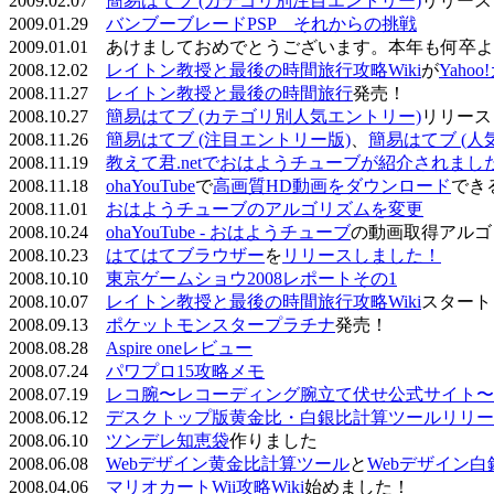
2009.02.07
簡易はてブ (カテゴリ別注目エントリー)
リリース
2009.01.29
バンブーブレードPSP それからの挑戦
2009.01.01 あけましておめでとうございます。本年も何
2008.12.02
レイトン教授と最後の時間旅行攻略Wiki
が
Yaho
2008.11.27
レイトン教授と最後の時間旅行
発売！
2008.10.27
簡易はてブ (カテゴリ別人気エントリー)
リリース
2008.11.26
簡易はてブ (注目エントリー版)
、
簡易はてブ (人
2008.11.19
教えて君.netでおはようチューブが紹介されまし
2008.11.18
ohaYouTube
で
高画質HD動画をダウンロード
でき
2008.11.01
おはようチューブのアルゴリズムを変更
2008.10.24
ohaYouTube - おはようチューブ
の動画取得アルゴ
2008.10.23
はてはてブラウザー
を
リリースしました！
2008.10.10
東京ゲームショウ2008レポートその1
2008.10.07
レイトン教授と最後の時間旅行攻略Wiki
スタート
2008.09.13
ポケットモンスタープラチナ
発売！
2008.08.28
Aspire oneレビュー
2008.07.24
パワプロ15攻略メモ
2008.07.19
レコ腕〜レコーディング腕立て伏せ公式サイト〜
2008.06.12
デスクトップ版黄金比・白銀比計算ツールリリー
2008.06.10
ツンデレ知恵袋
作りました
2008.06.08
Webデザイン黄金比計算ツール
と
Webデザイン
2008.04.06
マリオカートWii攻略Wiki
始めました！