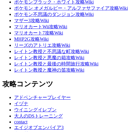
ポケモンブラック・ホワイト攻略Wiki
ポケモン オメガルビー・アルファサファイア攻略Wiki
ポケモン不思議のダンジョン攻略Wiki
マザー3攻略Wiki
マリオカートWii攻略Wiki
マリオカート7攻略Wiki
MHP2G攻略Wiki
リーズのアトリエ攻略Wiki
レイトン教授と不思議な町攻略Wiki
レイトン教授と悪魔の箱攻略Wiki
レイトン教授と最後の時間旅行攻略Wiki
レイトン教授と魔神の笛攻略Wiki
攻略コンテンツ
アドベンチャープレイヤー
イヅナ
ウイニングイレブン
大人のDSトレーニング
contact
エイジオブエンパイア3