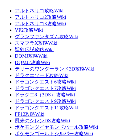
アルトネリコ攻略Wiki
アルトネリコ2攻略Wiki
アルトネリコ3攻略Wiki
VP2攻略Wiki
グランファンタズム攻略Wiki
スマブラX攻略Wiki
聖剣伝説攻略Wiki
DQMJ攻略Wiki
DQMJ2攻略Wiki
テリーのワンダーランド3D攻略Wiki
ドラクエソード攻略Wiki
ドラゴンクエスト6攻略Wiki
ドラゴンクエスト7攻略Wiki
ドラクエ8（3DS）攻略Wiki
ドラゴンクエスト9攻略Wiki
ドラゴンクエスト11攻略Wiki
FF12攻略Wiki
風来のシレンDS攻略Wiki
ポケモンダイヤモンドパール攻略Wiki
ポケモンゴールドシルバー攻略Wiki