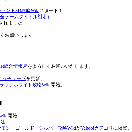
ンド3D攻略Wiki
スタート！
全ゲームタイトル対応）
されました
ろしくお願いします。
net総合情報局
をよろしくお願いいたします。
 おはようチューブ
を更新。
ラックホワイト攻略Wiki
開始。
。
開
ki
開始
方法
ケモン ゴールド・シルバー攻略Wiki
が
Yahoo!カテゴリ
に掲載。