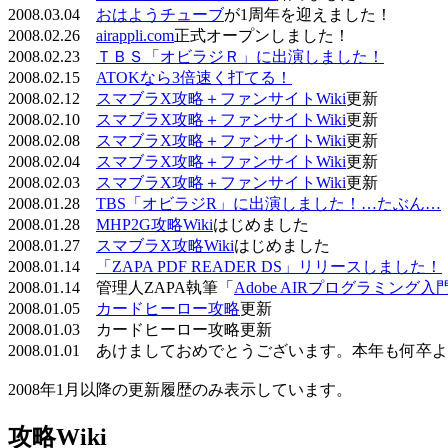
2008.03.04
おはようチューブ
が1周年を迎えました！
2008.02.26
airappli.com
正式オープンしました！
2008.02.23
ＴＢＳ「オビラジＲ」に出演しました！
2008.02.15
ATOKなら3倍速く打てる！
2008.02.12
スマブラX攻略＋ファンサイトWiki
更新
2008.02.10
スマブラX攻略＋ファンサイトWiki
更新
2008.02.08
スマブラX攻略＋ファンサイトWiki
更新
2008.02.04
スマブラX攻略＋ファンサイトWiki
更新
2008.02.03
スマブラX攻略＋ファンサイトWiki
更新
2008.01.28
TBS「オビラジR」に出演しました！…たぶん…
2008.01.28
MHP2G攻略Wiki
はじめました
2008.01.27
スマブラX攻略Wiki
はじめました
2008.01.14
「ZAPA PDF READER DS」リリースしました！
2008.01.14 管理人ZAPA執筆「
Adobe AIRプログラミング入
2008.01.05
カードヒーロー攻略
更新
2008.01.03 カードヒーロー攻略更新
2008.01.01 あけましておめでとうございます。本年も何
2008年1月以降の更新履歴のみ表示しています。
攻略Wiki