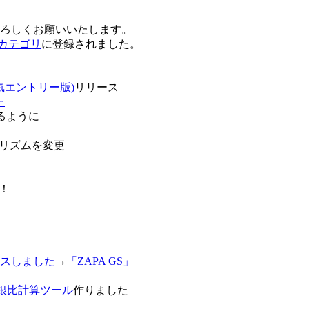
卒よろしくお願いいたします。
o!カテゴリ
に登録されました。
気エントリー版)
リリース
た
るように
リズムを変更
！
スしました
→
「ZAPA GS」
白銀比計算ツール
作りました