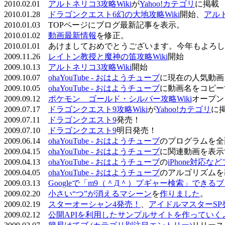
2010.02.01
アルトネリコ3攻略Wiki
が
Yahoo!カテゴリ
に掲載
2010.01.28
ドラゴンクエスト6幻の大地攻略Wiki
開始、
アル
2010.01.03 TOPページにブログ最新記事を表示。
2010.01.02
動画最新情報
を修正。
2010.01.01 あけましておめでとうございます。今年もよ
2009.11.26
レイトン教授と魔神の笛攻略Wiki
開始
2009.10.13
アルトネリコ3攻略Wiki
開始
2009.10.07
ohaYouTube - おはようチューブ
に現在の人気動画
2009.10.05
ohaYouTube - おはようチューブ
に動画名をコピー
2009.09.12
ポケモン ゴールド・シルバー攻略Wiki
オープン
2009.07.17
ドラゴンクエスト9攻略Wiki
が
Yahoo!カテゴリ
に
2009.07.11
ドラゴンクエスト9
発売！
2009.07.10
ドラゴンクエスト9
明日発売！
2009.06.14
ohaYouTube - おはようチューブ
のプログラムを全
2009.04.15
ohaYouTube - おはようチューブ
に関連動画を表示
2009.04.13
ohaYouTube - おはようチューブ
の
iPhone対応
2009.04.05
ohaYouTube - おはようチューブ
のアルゴリズムを
2009.03.13
Googleで「m9（＾Д＾）プギャー検索」できる
2009.02.20
小さい“つ”が消えるマシーン
を
作りました
。
2009.02.19
スターオーシャン4発売！
、
アイドルマスターSP
2009.02.12
公開APIを利用したサンプルサイトを作っていく