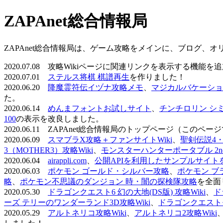
ZAPAnet総合情報局
ZAPAnet総合情報局は、ゲーム攻略をメインに、ブログ、
2020.07.08 攻略Wikiページに関連リンクを表示する機能
2020.07.01
ステルス将棋 棋譜再生
を作りました！
2020.06.20
降魔霊符伝イヅナ攻略メモ
、
マジカルバケーショ
た。
2020.06.14
めんまフォントお試しサイト
、
チンチロリン シ
100
の表示を改良しました。
2020.06.11 ZAPAnet総合情報局のトップページ（こ
2020.06.09
スマブラX攻略＋ファンサイトWiki
、
聖剣伝説4・D
3（MOTHER3）攻略Wiki
、
モンスターハンターポータブル 2nd 
2020.06.04
airappli.com
、
公開APIを利用したサンプルサイト
2020.06.03
ポケモン ゴールド・シルバー攻略
、
ポケモン ブ
略
、
ポケモン不思議のダンジョン 時・闇の探検隊攻略
を全面
2020.05.30
ドラゴンクエスト6 幻の大地(DS版) 攻略Wiki
、
ド
ーズ テリーのワンダーランド3D攻略Wiki
、
ドラゴンクエストモ
2020.05.29
アルトネリコ攻略Wiki
、
アルトネリコ2攻略Wiki