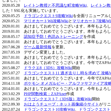
しました！
2020.05.28
レイトン教授と不思議な町攻略Wiki
、
レイトン教
した！SSL化も実施しています。
2020.05.25
ドラゴンクエスト9攻略Wiki
を全面リニューアル
2020.05.21
マリオカートWii攻略Wiki
と
マリオカート7攻略Wik
2020.01.01 あけましておめでとうございます。本年もよ
2019.01.01 あけましておめでとうございます。本年もよ
2018.05.17
認知症予防！色読みトレーニング
を作成
2018.01.01 あけましておめでとうございます。本年もよ
2017.06.28
ゲーム最新情報
を更新。
2017.05.19 デザイン変更しました。
2017.01.01 あけましておめでとうございます。本年もよ
2016.01.01 あけましておめでとうございます。今年でZAP
2015.08.27
ドラクエ8（3DS）攻略Wiki
開始
2015.07.27
ドラゴンクエスト11 過ぎ去りし時を求めて 攻略Wi
2015.01.01 あけましておめでとうございます。今年でZAP
2014.11.18
ポケモン オメガルビー・アルファサファイア攻略W
2014.01.01 あけましておめでとうございます。今年もよ
2013.02.29
PHP関数検索：ZAPAnet
作成
2013.01.29
ドラゴンクエスト7（3DS版）攻略Wiki
開始
2012.09.30
おはようチューブ：ネット画像縮小サイト
がリニ
2012.07.24
ドラゴンクエスト10攻略Wiki
、
ドラゴンクエスト11