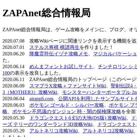
ZAPAnet総合情報局
ZAPAnet総合情報局は、ゲーム攻略をメインに、ブログ、
2020.07.08 攻略Wikiページに関連リンクを表示する機能
2020.07.01
ステルス将棋 棋譜再生
を作りました！
2020.06.20
降魔霊符伝イヅナ攻略メモ
、
マジカルバケーショ
た。
2020.06.14
めんまフォントお試しサイト
、
チンチロリン シ
100
の表示を改良しました。
2020.06.11 ZAPAnet総合情報局のトップページ（こ
2020.06.09
スマブラX攻略＋ファンサイトWiki
、
聖剣伝説4・D
3（MOTHER3）攻略Wiki
、
モンスターハンターポータブル 2nd 
2020.06.04
airappli.com
、
公開APIを利用したサンプルサイト
2020.06.03
ポケモン ゴールド・シルバー攻略
、
ポケモン ブ
略
、
ポケモン不思議のダンジョン 時・闇の探検隊攻略
を全面
2020.05.30
ドラゴンクエスト6 幻の大地(DS版) 攻略Wiki
、
ド
ーズ テリーのワンダーランド3D攻略Wiki
、
ドラゴンクエストモ
2020.05.29
アルトネリコ攻略Wiki
、
アルトネリコ2攻略Wiki