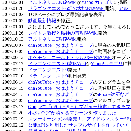
2010.02.01
アルトネリコ3攻略Wiki
が
Yahoo!カテゴリ
に掲載
2010.01.28
ドラゴンクエスト6幻の大地攻略Wiki
開始、
アル
2010.01.03 TOPページにブログ最新記事を表示。
2010.01.02
動画最新情報
を修正。
2010.01.01 あけましておめでとうございます。今年もよ
2009.11.26
レイトン教授と魔神の笛攻略Wiki
開始
2009.10.13
アルトネリコ3攻略Wiki
開始
2009.10.07
ohaYouTube - おはようチューブ
に現在の人気動画
2009.10.05
ohaYouTube - おはようチューブ
に動画名をコピー
2009.09.12
ポケモン ゴールド・シルバー攻略Wiki
オープン
2009.07.17
ドラゴンクエスト9攻略Wiki
が
Yahoo!カテゴリ
に
2009.07.11
ドラゴンクエスト9
発売！
2009.07.10
ドラゴンクエスト9
明日発売！
2009.06.14
ohaYouTube - おはようチューブ
のプログラムを全
2009.04.15
ohaYouTube - おはようチューブ
に関連動画を表示
2009.04.13
ohaYouTube - おはようチューブ
の
iPhone対応
2009.04.05
ohaYouTube - おはようチューブ
のアルゴリズムを
2009.03.13
Googleで「m9（＾Д＾）プギャー検索」できる
2009.02.20
小さい“つ”が消えるマシーン
を
作りました
。
2009.02.19
スターオーシャン4発売！
、
アイドルマスターSP
2009.02.12
公開APIを利用したサンプルサイトを作っていく