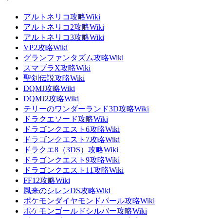
アルトネリコ攻略Wiki
アルトネリコ2攻略Wiki
アルトネリコ3攻略Wiki
VP2攻略Wiki
グランファンタズム攻略Wiki
スマブラX攻略Wiki
聖剣伝説攻略Wiki
DQMJ攻略Wiki
DQMJ2攻略Wiki
テリーのワンダーランド3D攻略Wiki
ドラクエソード攻略Wiki
ドラゴンクエスト6攻略Wiki
ドラゴンクエスト7攻略Wiki
ドラクエ8（3DS）攻略Wiki
ドラゴンクエスト9攻略Wiki
ドラゴンクエスト11攻略Wiki
FF12攻略Wiki
風来のシレンDS攻略Wiki
ポケモンダイヤモンドパール攻略Wiki
ポケモンゴールドシルバー攻略Wiki