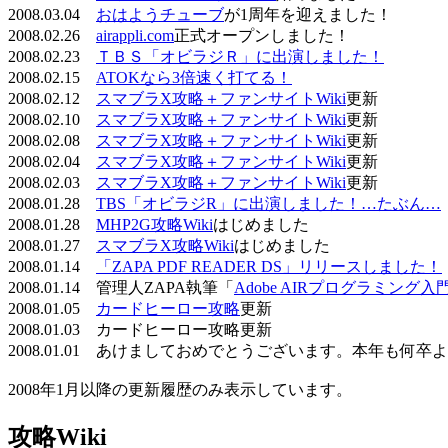
2008.03.04
おはようチューブ
が1周年を迎えました！
2008.02.26
airappli.com
正式オープンしました！
2008.02.23
ＴＢＳ「オビラジＲ」に出演しました！
2008.02.15
ATOKなら3倍速く打てる！
2008.02.12
スマブラX攻略＋ファンサイトWiki
更新
2008.02.10
スマブラX攻略＋ファンサイトWiki
更新
2008.02.08
スマブラX攻略＋ファンサイトWiki
更新
2008.02.04
スマブラX攻略＋ファンサイトWiki
更新
2008.02.03
スマブラX攻略＋ファンサイトWiki
更新
2008.01.28
TBS「オビラジR」に出演しました！…たぶん…
2008.01.28
MHP2G攻略Wiki
はじめました
2008.01.27
スマブラX攻略Wiki
はじめました
2008.01.14
「ZAPA PDF READER DS」リリースしました！
2008.01.14 管理人ZAPA執筆「
Adobe AIRプログラミング入
2008.01.05
カードヒーロー攻略
更新
2008.01.03 カードヒーロー攻略更新
2008.01.01 あけましておめでとうございます。本年も何
2008年1月以降の更新履歴のみ表示しています。
攻略Wiki