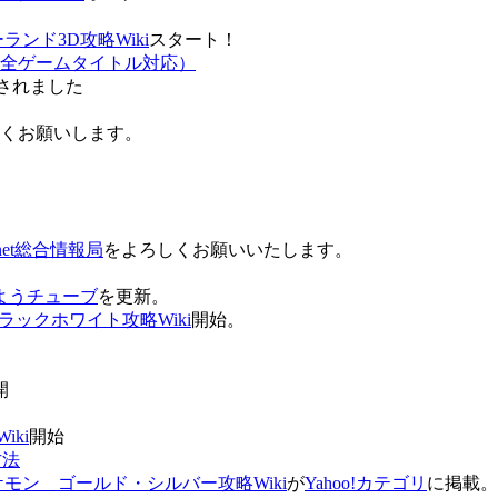
ンド3D攻略Wiki
スタート！
全ゲームタイトル対応）
されました
ろしくお願いします。
net総合情報局
をよろしくお願いいたします。
 おはようチューブ
を更新。
ラックホワイト攻略Wiki
開始。
。
開
ki
開始
方法
ケモン ゴールド・シルバー攻略Wiki
が
Yahoo!カテゴリ
に掲載。