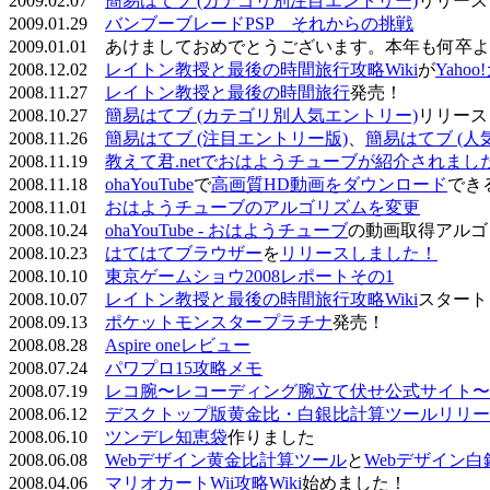
2009.02.07
簡易はてブ (カテゴリ別注目エントリー)
リリース
2009.01.29
バンブーブレードPSP それからの挑戦
2009.01.01 あけましておめでとうございます。本年も何
2008.12.02
レイトン教授と最後の時間旅行攻略Wiki
が
Yaho
2008.11.27
レイトン教授と最後の時間旅行
発売！
2008.10.27
簡易はてブ (カテゴリ別人気エントリー)
リリース
2008.11.26
簡易はてブ (注目エントリー版)
、
簡易はてブ (人
2008.11.19
教えて君.netでおはようチューブが紹介されまし
2008.11.18
ohaYouTube
で
高画質HD動画をダウンロード
でき
2008.11.01
おはようチューブのアルゴリズムを変更
2008.10.24
ohaYouTube - おはようチューブ
の動画取得アルゴ
2008.10.23
はてはてブラウザー
を
リリースしました！
2008.10.10
東京ゲームショウ2008レポートその1
2008.10.07
レイトン教授と最後の時間旅行攻略Wiki
スタート
2008.09.13
ポケットモンスタープラチナ
発売！
2008.08.28
Aspire oneレビュー
2008.07.24
パワプロ15攻略メモ
2008.07.19
レコ腕〜レコーディング腕立て伏せ公式サイト〜
2008.06.12
デスクトップ版黄金比・白銀比計算ツールリリー
2008.06.10
ツンデレ知恵袋
作りました
2008.06.08
Webデザイン黄金比計算ツール
と
Webデザイン
2008.04.06
マリオカートWii攻略Wiki
始めました！