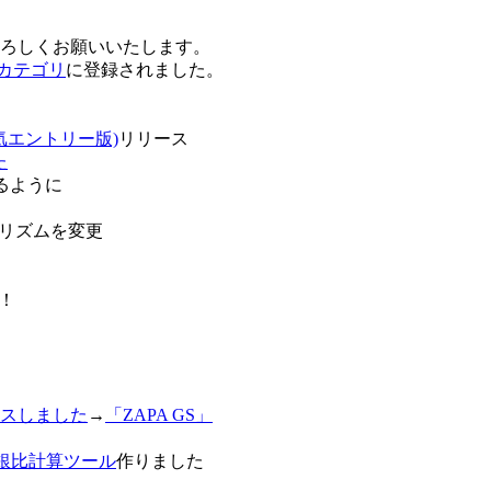
卒よろしくお願いいたします。
o!カテゴリ
に登録されました。
気エントリー版)
リリース
た
るように
リズムを変更
！
スしました
→
「ZAPA GS」
白銀比計算ツール
作りました