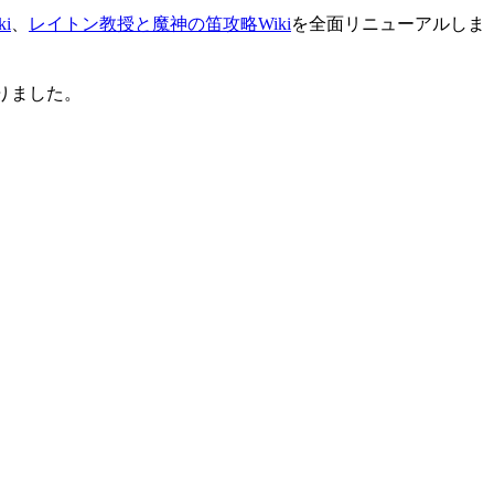
i
、
レイトン教授と魔神の笛攻略Wiki
を全面リニューアルしま
りました。