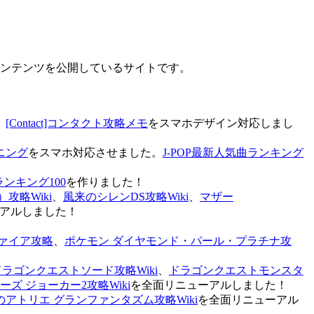
なコンテンツを公開しているサイトです。
、
[Contact]コンタクト攻略メモ
をスマホデザイン対応しまし
ニング
をスマホ対応させました。
J-POP最新人気曲ランキング
ランキング100
を作りました！
攻略Wiki
、
風来のシレンDS攻略Wiki
、
マザー
アルしました！
ァイア攻略
、
ポケモン ダイヤモンド・パール・プラチナ攻
ドラゴンクエストソード攻略Wiki
、
ドラゴンクエストモンスタ
ズ ジョーカー2攻略Wiki
を全面リニューアルしました！
のアトリエ グランファンタズム攻略Wiki
を全面リニューアル