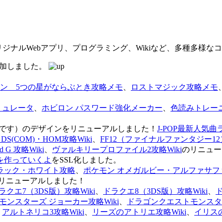
オリジナルWebアプリ、プログラミング、Wikiなど、多種多様
を追加しました。
ン 5つの星がならぶとき攻略メモ
、
ロストマジック攻略メモ
ミュレータ
、
ホビロン パスワード強化メーカー
、
色読みトレー
のページです）のデザインをリニューアルしました！
J-POP最新人気曲
S(COM)・HOM攻略Wiki
、
FF12（ファイナルファンタジー12）
G 攻略Wiki
、
ヴァルキリープロファイル2攻略Wiki
のリニュー
を作っていくよ
をSSL化しました。
ラック・ホワイト攻略
、
ポケモン オメガルビー・アルファサフ
リニューアルしました！
ラクエ7（3DS版）攻略Wiki
、
ドラクエ8（3DS版）攻略Wiki
、
ンスターズ ジョーカー攻略Wiki
、
ドラゴンクエストモンスター
、
アルトネリコ3攻略Wiki
、
リーズのアトリエ攻略Wiki
、
イリス