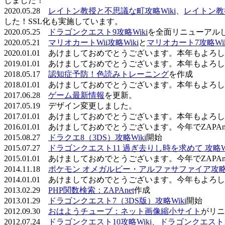
しました！
2020.05.28
レイトン教授と不思議な町攻略Wiki
、
レイトン教
した！SSL化も実施しています。
2020.05.25
ドラゴンクエスト9攻略Wiki
を全面リニューアル
2020.05.21
マリオカートWii攻略Wiki
と
マリオカート7攻略Wik
2020.01.01 あけましておめでとうございます。本年もよ
2019.01.01 あけましておめでとうございます。本年もよ
2018.05.17
認知症予防！色読みトレーニング
を作成
2018.01.01 あけましておめでとうございます。本年もよ
2017.06.28
ゲーム最新情報
を更新。
2017.05.19 デザイン変更しました。
2017.01.01 あけましておめでとうございます。本年もよ
2016.01.01 あけましておめでとうございます。今年でZAP
2015.08.27
ドラクエ8（3DS）攻略Wiki
開始
2015.07.27
ドラゴンクエスト11 過ぎ去りし時を求めて 攻略Wi
2015.01.01 あけましておめでとうございます。今年でZAP
2014.11.18
ポケモン オメガルビー・アルファサファイア攻略W
2014.01.01 あけましておめでとうございます。今年もよ
2013.02.29
PHP関数検索：ZAPAnet
作成
2013.01.29
ドラゴンクエスト7（3DS版）攻略Wiki
開始
2012.09.30
おはようチューブ：ネット画像縮小サイト
がリニ
2012.07.24
ドラゴンクエスト10攻略Wiki
、
ドラゴンクエスト11