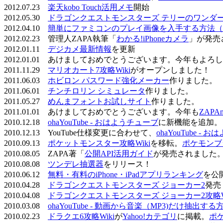
2012.07.23
楽天kobo Touch活用メモ
開始
2012.05.30
ドラゴンクエストモンスターズ テリーのワンダーラ
2012.04.10
簡単にファミコンのプレイ画像を入手する方法（
2012.02.23 管理人ZAPA執筆「
わかる!iPhoneカメラ
」が発売
2012.01.11
デジカメ最新情報
を更新
2012.01.01 あけましておめでとうございます。今年もよ
2011.11.29
マリオカート7攻略Wiki
がオープンしました！
2011.06.03
ホビロン パスワード強化メーカー
作りました。
2011.06.01
チンチロリン シミュレータ
作りました。
2011.05.27
めんまフォントお試しサイト
作りました。
2011.01.01 あけましておめでとうございます。今年も
ZAPA
2010.12.18
ohaYouTube - おはようチューブ
に新機能を追加。
2010.12.13 YouTube仕様変更に合わせて、
ohaYouTube -
2010.09.13
ポケットモンスター攻略Wiki
を移転。
ポケモンブ
2010.08.05 ZAPA著「
公開API活用ガイド
が発売されました
2010.08.08
ツンデレ抽選器
をリリース！
2010.06.12
無料・有料のiPhone・iPadアプリランキング
を公
2010.04.28
ドラゴンクエストモンスターズ ジョーカー2
発売
2010.04.08
ドラゴンクエストモンスターズ ジョーカー2攻略Wi
2010.03.08
ohaYouTube - 動画から音楽（MP3)だけ抽出する
2010.02.23
ドラクエ6攻略Wiki
が
Yahoo!カテゴリ
に掲載。
ポ