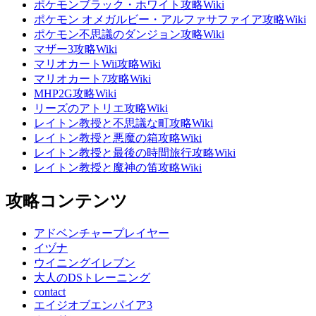
ポケモンブラック・ホワイト攻略Wiki
ポケモン オメガルビー・アルファサファイア攻略Wiki
ポケモン不思議のダンジョン攻略Wiki
マザー3攻略Wiki
マリオカートWii攻略Wiki
マリオカート7攻略Wiki
MHP2G攻略Wiki
リーズのアトリエ攻略Wiki
レイトン教授と不思議な町攻略Wiki
レイトン教授と悪魔の箱攻略Wiki
レイトン教授と最後の時間旅行攻略Wiki
レイトン教授と魔神の笛攻略Wiki
攻略コンテンツ
アドベンチャープレイヤー
イヅナ
ウイニングイレブン
大人のDSトレーニング
contact
エイジオブエンパイア3