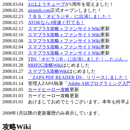
2008.03.04
おはようチューブ
が1周年を迎えました！
2008.02.26
airappli.com
正式オープンしました！
2008.02.23
ＴＢＳ「オビラジＲ」に出演しました！
2008.02.15
ATOKなら3倍速く打てる！
2008.02.12
スマブラX攻略＋ファンサイトWiki
更新
2008.02.10
スマブラX攻略＋ファンサイトWiki
更新
2008.02.08
スマブラX攻略＋ファンサイトWiki
更新
2008.02.04
スマブラX攻略＋ファンサイトWiki
更新
2008.02.03
スマブラX攻略＋ファンサイトWiki
更新
2008.01.28
TBS「オビラジR」に出演しました！…たぶん…
2008.01.28
MHP2G攻略Wiki
はじめました
2008.01.27
スマブラX攻略Wiki
はじめました
2008.01.14
「ZAPA PDF READER DS」リリースしました！
2008.01.14 管理人ZAPA執筆「
Adobe AIRプログラミング入
2008.01.05
カードヒーロー攻略
更新
2008.01.03 カードヒーロー攻略更新
2008.01.01 あけましておめでとうございます。本年も何
2008年1月以降の更新履歴のみ表示しています。
攻略Wiki