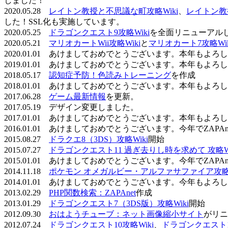
しました！
2020.05.28
レイトン教授と不思議な町攻略Wiki
、
レイトン教
した！SSL化も実施しています。
2020.05.25
ドラゴンクエスト9攻略Wiki
を全面リニューアル
2020.05.21
マリオカートWii攻略Wiki
と
マリオカート7攻略Wik
2020.01.01 あけましておめでとうございます。本年もよ
2019.01.01 あけましておめでとうございます。本年もよ
2018.05.17
認知症予防！色読みトレーニング
を作成
2018.01.01 あけましておめでとうございます。本年もよ
2017.06.28
ゲーム最新情報
を更新。
2017.05.19 デザイン変更しました。
2017.01.01 あけましておめでとうございます。本年もよ
2016.01.01 あけましておめでとうございます。今年でZAP
2015.08.27
ドラクエ8（3DS）攻略Wiki
開始
2015.07.27
ドラゴンクエスト11 過ぎ去りし時を求めて 攻略Wi
2015.01.01 あけましておめでとうございます。今年でZAP
2014.11.18
ポケモン オメガルビー・アルファサファイア攻略W
2014.01.01 あけましておめでとうございます。今年もよ
2013.02.29
PHP関数検索：ZAPAnet
作成
2013.01.29
ドラゴンクエスト7（3DS版）攻略Wiki
開始
2012.09.30
おはようチューブ：ネット画像縮小サイト
がリニ
2012.07.24
ドラゴンクエスト10攻略Wiki
、
ドラゴンクエスト11