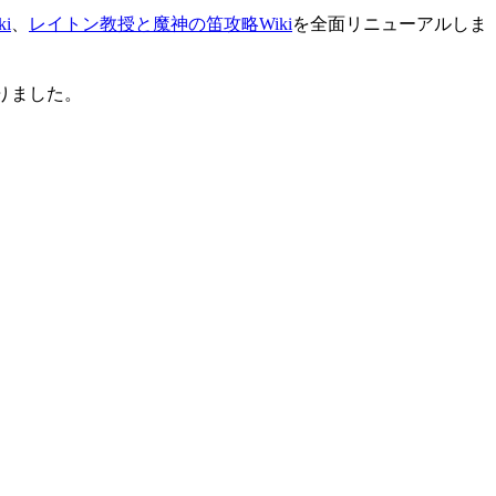
i
、
レイトン教授と魔神の笛攻略Wiki
を全面リニューアルしま
りました。