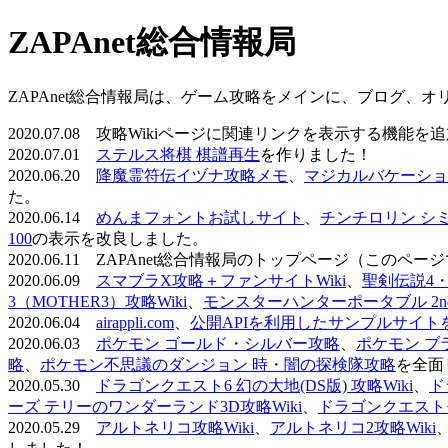
ZAPAnet総合情報局
ZAPAnet総合情報局は、ゲーム攻略をメインに、ブログ、
2020.07.08 攻略Wikiページに関連リンクを表示する機能
2020.07.01
ステルス将棋 棋譜再生
を作りました！
2020.06.20
降魔霊符伝イヅナ攻略メモ
、
マジカルバケーショ
た。
2020.06.14
めんまフォントお試しサイト
、
チンチロリン シ
100
の表示を改良しました。
2020.06.11 ZAPAnet総合情報局のトップページ（こ
2020.06.09
スマブラX攻略＋ファンサイトWiki
、
聖剣伝説4・D
3（MOTHER3）攻略Wiki
、
モンスターハンターポータブル 2nd 
2020.06.04
airappli.com
、
公開APIを利用したサンプルサイト
2020.06.03
ポケモン ゴールド・シルバー攻略
、
ポケモン ブ
略
、
ポケモン不思議のダンジョン 時・闇の探検隊攻略
を全面
2020.05.30
ドラゴンクエスト6 幻の大地(DS版) 攻略Wiki
、
ド
ーズ テリーのワンダーランド3D攻略Wiki
、
ドラゴンクエストモ
2020.05.29
アルトネリコ攻略Wiki
、
アルトネリコ2攻略Wiki