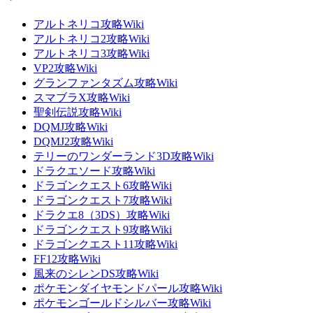
アルトネリコ攻略Wiki
アルトネリコ2攻略Wiki
アルトネリコ3攻略Wiki
VP2攻略Wiki
グランファンタズム攻略Wiki
スマブラX攻略Wiki
聖剣伝説攻略Wiki
DQMJ攻略Wiki
DQMJ2攻略Wiki
テリーのワンダーランド3D攻略Wiki
ドラクエソード攻略Wiki
ドラゴンクエスト6攻略Wiki
ドラゴンクエスト7攻略Wiki
ドラクエ8（3DS）攻略Wiki
ドラゴンクエスト9攻略Wiki
ドラゴンクエスト11攻略Wiki
FF12攻略Wiki
風来のシレンDS攻略Wiki
ポケモンダイヤモンドパール攻略Wiki
ポケモンゴールドシルバー攻略Wiki