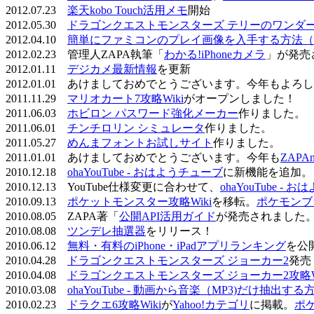
2012.07.23
楽天kobo Touch活用メモ
開始
2012.05.30
ドラゴンクエストモンスターズ テリーのワンダーラ
2012.04.10
簡単にファミコンのプレイ画像を入手する方法（
2012.02.23 管理人ZAPA執筆「
わかる!iPhoneカメラ
」が発売
2012.01.11
デジカメ最新情報
を更新
2012.01.01 あけましておめでとうございます。今年もよ
2011.11.29
マリオカート7攻略Wiki
がオープンしました！
2011.06.03
ホビロン パスワード強化メーカー
作りました。
2011.06.01
チンチロリン シミュレータ
作りました。
2011.05.27
めんまフォントお試しサイト
作りました。
2011.01.01 あけましておめでとうございます。今年も
ZAPA
2010.12.18
ohaYouTube - おはようチューブ
に新機能を追加。
2010.12.13 YouTube仕様変更に合わせて、
ohaYouTube -
2010.09.13
ポケットモンスター攻略Wiki
を移転。
ポケモンブ
2010.08.05 ZAPA著「
公開API活用ガイド
が発売されました
2010.08.08
ツンデレ抽選器
をリリース！
2010.06.12
無料・有料のiPhone・iPadアプリランキング
を公
2010.04.28
ドラゴンクエストモンスターズ ジョーカー2
発売
2010.04.08
ドラゴンクエストモンスターズ ジョーカー2攻略Wi
2010.03.08
ohaYouTube - 動画から音楽（MP3)だけ抽出する
2010.02.23
ドラクエ6攻略Wiki
が
Yahoo!カテゴリ
に掲載。
ポ