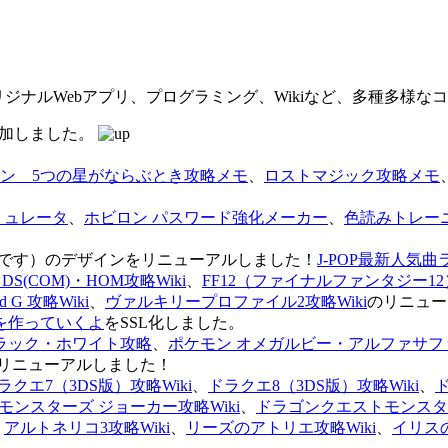
オリジナルWebアプリ、プログラミング、Wikiなど、多種多様
を追加しました。
ン 5つの星がならぶとき攻略メモ
、
ロストマジック攻略メモ
ミュレータ
、
ホビロン パスワード強化メーカー
、
色読みトレー
のページです）のデザインをリニューアルしました！
J-POP最新人気曲
S(COM)・HOM攻略Wiki
、
FF12（ファイナルファンタジー12）
G 攻略Wiki
、
ヴァルキリープロファイル2攻略Wiki
のリニュー
を作っていくよ
をSSL化しました。
ラック・ホワイト攻略
、
ポケモン オメガルビー・アルファサフ
リニューアルしました！
ラクエ7（3DS版）攻略Wiki
、
ドラクエ8（3DS版）攻略Wiki
、
ンスターズ ジョーカー攻略Wiki
、
ドラゴンクエストモンスター
、
アルトネリコ3攻略Wiki
、
リーズのアトリエ攻略Wiki
、
イリス