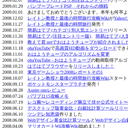
2009.02.07
簡易はてブ (カテゴリ別注目エントリー)
リリース
2009.01.29
バンブーブレードPSP それからの挑戦
2009.01.01 あけましておめでとうございます。本年も何
2008.12.02
レイトン教授と最後の時間旅行攻略Wiki
が
Yaho
2008.11.27
レイトン教授と最後の時間旅行
発売！
2008.10.27
簡易はてブ (カテゴリ別人気エントリー)
リリース
2008.11.26
簡易はてブ (注目エントリー版)
、
簡易はてブ (人
2008.11.19
教えて君.netでおはようチューブが紹介されまし
2008.11.18
ohaYouTube
で
高画質HD動画をダウンロード
でき
2008.11.01
おはようチューブのアルゴリズムを変更
2008.10.24
ohaYouTube - おはようチューブ
の動画取得アルゴ
2008.10.23
はてはてブラウザー
を
リリースしました！
2008.10.10
東京ゲームショウ2008レポートその1
2008.10.07
レイトン教授と最後の時間旅行攻略Wiki
スタート
2008.09.13
ポケットモンスタープラチナ
発売！
2008.08.28
Aspire oneレビュー
2008.07.24
パワプロ15攻略メモ
2008.07.19
レコ腕〜レコーディング腕立て伏せ公式サイト〜
2008.06.12
デスクトップ版黄金比・白銀比計算ツールリリー
2008.06.10
ツンデレ知恵袋
作りました
2008.06.08
Webデザイン黄金比計算ツール
と
Webデザイン
2008.04.06
マリオカートWii攻略Wiki
始めました！