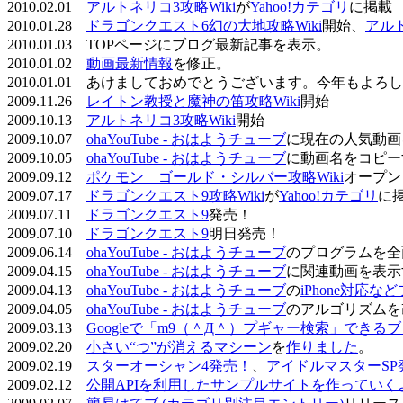
2010.02.01
アルトネリコ3攻略Wiki
が
Yahoo!カテゴリ
に掲載
2010.01.28
ドラゴンクエスト6幻の大地攻略Wiki
開始、
アル
2010.01.03 TOPページにブログ最新記事を表示。
2010.01.02
動画最新情報
を修正。
2010.01.01 あけましておめでとうございます。今年もよ
2009.11.26
レイトン教授と魔神の笛攻略Wiki
開始
2009.10.13
アルトネリコ3攻略Wiki
開始
2009.10.07
ohaYouTube - おはようチューブ
に現在の人気動画
2009.10.05
ohaYouTube - おはようチューブ
に動画名をコピー
2009.09.12
ポケモン ゴールド・シルバー攻略Wiki
オープン
2009.07.17
ドラゴンクエスト9攻略Wiki
が
Yahoo!カテゴリ
に
2009.07.11
ドラゴンクエスト9
発売！
2009.07.10
ドラゴンクエスト9
明日発売！
2009.06.14
ohaYouTube - おはようチューブ
のプログラムを全
2009.04.15
ohaYouTube - おはようチューブ
に関連動画を表示
2009.04.13
ohaYouTube - おはようチューブ
の
iPhone対応
2009.04.05
ohaYouTube - おはようチューブ
のアルゴリズムを
2009.03.13
Googleで「m9（＾Д＾）プギャー検索」できる
2009.02.20
小さい“つ”が消えるマシーン
を
作りました
。
2009.02.19
スターオーシャン4発売！
、
アイドルマスターSP
2009.02.12
公開APIを利用したサンプルサイトを作っていく