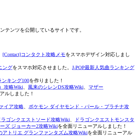
なコンテンツを公開しているサイトです。
、
[Contact]コンタクト攻略メモ
をスマホデザイン対応しまし
ニング
をスマホ対応させました。
J-POP最新人気曲ランキング
ランキング100
を作りました！
攻略Wiki
、
風来のシレンDS攻略Wiki
、
マザー
アルしました！
ァイア攻略
、
ポケモン ダイヤモンド・パール・プラチナ攻
ドラゴンクエストソード攻略Wiki
、
ドラゴンクエストモンスタ
ズ ジョーカー2攻略Wiki
を全面リニューアルしました！
のアトリエ グランファンタズム攻略Wiki
を全面リニューアル