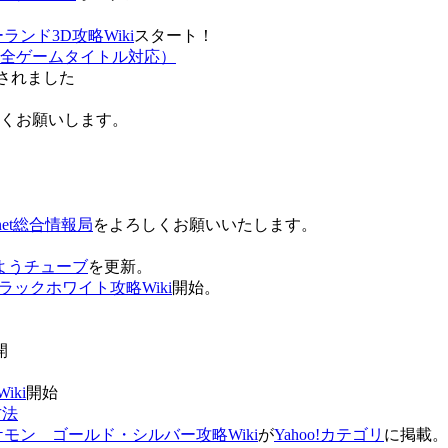
ンド3D攻略Wiki
スタート！
全ゲームタイトル対応）
されました
ろしくお願いします。
net総合情報局
をよろしくお願いいたします。
 おはようチューブ
を更新。
ラックホワイト攻略Wiki
開始。
。
開
ki
開始
方法
ケモン ゴールド・シルバー攻略Wiki
が
Yahoo!カテゴリ
に掲載。