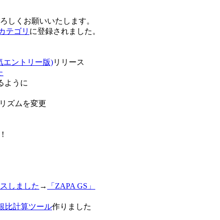
卒よろしくお願いいたします。
o!カテゴリ
に登録されました。
気エントリー版)
リリース
た
るように
リズムを変更
！
スしました
→
「ZAPA GS」
白銀比計算ツール
作りました