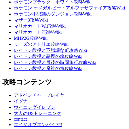
ポケモンブラック・ホワイト攻略Wiki
ポケモン オメガルビー・アルファサファイア攻略Wiki
ポケモン不思議のダンジョン攻略Wiki
マザー3攻略Wiki
マリオカートWii攻略Wiki
マリオカート7攻略Wiki
MHP2G攻略Wiki
リーズのアトリエ攻略Wiki
レイトン教授と不思議な町攻略Wiki
レイトン教授と悪魔の箱攻略Wiki
レイトン教授と最後の時間旅行攻略Wiki
レイトン教授と魔神の笛攻略Wiki
攻略コンテンツ
アドベンチャープレイヤー
イヅナ
ウイニングイレブン
大人のDSトレーニング
contact
エイジオブエンパイア3