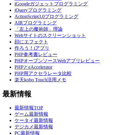
iGoogleガジェットプログラミング
jQueryプログラミング
ActionScript3.0プログラミング
AIRプログラミング
「左上の魔術師」理論
Webサイトのスクリーンショット
顔にエフェクト
作ろう！iアプリ
PHP参考書レビュー
PHPオープンソースWebアプリレビュー
PHPとeAccelerator
PHP用アクセラレータ比較
楽天kobo Touch活用メモ
最新情報
最新情報TOP
ゲーム最新情報
ケータイ最新情報
デジカメ最新情報
PC最新情報