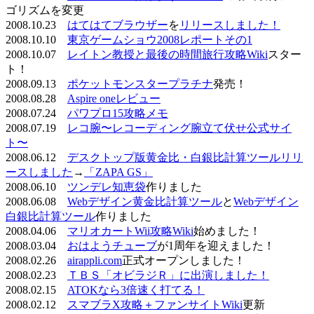
ゴリズムを変更
2008.10.23
はてはてブラウザー
を
リリースしました！
2008.10.10
東京ゲームショウ2008レポートその1
2008.10.07
レイトン教授と最後の時間旅行攻略Wiki
スター
ト！
2008.09.13
ポケットモンスタープラチナ
発売！
2008.08.28
Aspire oneレビュー
2008.07.24
パワプロ15攻略メモ
2008.07.19
レコ腕〜レコーディング腕立て伏せ公式サイ
ト〜
2008.06.12
デスクトップ版黄金比・白銀比計算ツールリリ
ースしました
→
「ZAPA GS」
2008.06.10
ツンデレ知恵袋
作りました
2008.06.08
Webデザイン黄金比計算ツール
と
Webデザイン
白銀比計算ツール
作りました
2008.04.06
マリオカートWii攻略Wiki
始めました！
2008.03.04
おはようチューブ
が1周年を迎えました！
2008.02.26
airappli.com
正式オープンしました！
2008.02.23
ＴＢＳ「オビラジＲ」に出演しました！
2008.02.15
ATOKなら3倍速く打てる！
2008.02.12
スマブラX攻略＋ファンサイトWiki
更新