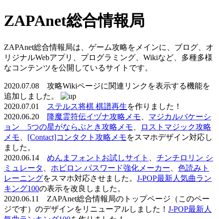
ZAPAnet総合情報局
ZAPAnet総合情報局は、ゲーム攻略をメインに、ブログ、オ
リジナルWebアプリ、プログラミング、Wikiなど、多種多様
なコンテンツを公開しているサイトです。
2020.07.08 攻略Wikiページに関連リンクを表示する機能を
追加しました。
2020.07.01
ステルス将棋 棋譜再生
を作りました！
2020.06.20
降魔霊符伝イヅナ攻略メモ
、
マジカルバケーシ
ョン 5つの星がならぶとき攻略メモ
、
ロストマジック攻略
メモ
、
[Contact]コンタクト攻略メモ
をスマホデザイン対応し
ました。
2020.06.14
めんまフォントお試しサイト
、
チンチロリン シ
ミュレータ
、
ホビロン パスワード強化メーカー
、
色読みト
レーニング
をスマホ対応させました。
J-POP最新人気曲ラン
キング100
の表示を改良しました。
2020.06.11 ZAPAnet総合情報局のトップページ（このペー
ジです）のデザインをリニューアルしました！
J-POP最新人