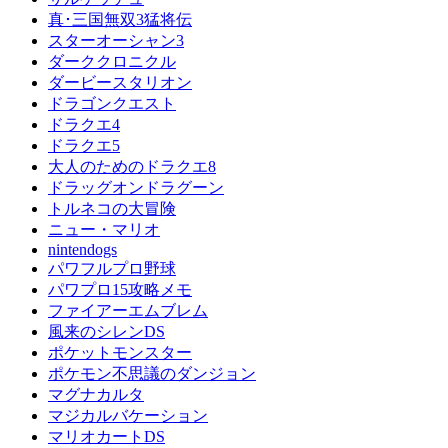
真･三国無双3猛将伝
スターオーシャン3
ダーククロニクル
ダービースタリオン
ドラゴンクエスト
ドラクエ4
ドラクエ5
大人のためのドラクエ8
ドラッグオンドラグーン
トルネコの大冒険
ニュー・マリオ
nintendogs
パワフルプロ野球
パワプロ15攻略メモ
ファイアーエムブレム
風来のシレンDS
ポケットモンスター
ポケモン不思議のダンジョン
マグナカルタ
マジカルバケーション
マリオカートDS