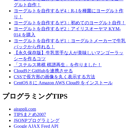
グルト自作！
ヨーグルトを自作するぞ4：R-1を種菌にヨーグルト作
り！
ヨーグルトを自作するぞ3：初めてのヨーグルト自作！
ヨーグルトを自作するぞ2：アイリスオーヤマ KYM-
014 を購入
ヨーグルトを自作するぞ1：ヨーグルトメーカーで牛乳
パックから作れる！
【永久保存版】牛乳苦手な人が美味しいマンゴーラッ
シーを作るコツ
「ステルス将棋 棋譜再生」を作りました！
Cloud9とGitHubを連携させる
CSSで長方形の画像を丸く表示する方法
CentOS 8 に Amazon AWS Cloud9 をインストール
プログラミングTIPS
airappli.com
TIPSまとめ2007
JSONPプログラミング
Google AJAX Feed API