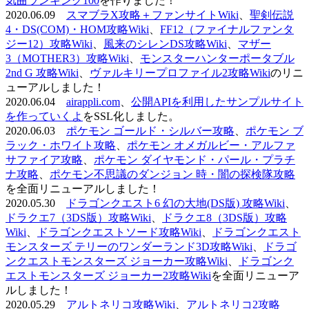
気曲ランキング100
を作りました！
2020.06.09
スマブラX攻略＋ファンサイトWiki
、
聖剣伝説
4・DS(COM)・HOM攻略Wiki
、
FF12（ファイナルファンタ
ジー12）攻略Wiki
、
風来のシレンDS攻略Wiki
、
マザー
3（MOTHER3）攻略Wiki
、
モンスターハンターポータブル
2nd G 攻略Wiki
、
ヴァルキリープロファイル2攻略Wiki
のリニ
ューアルしました！
2020.06.04
airappli.com
、
公開APIを利用したサンプルサイト
を作っていくよ
をSSL化しました。
2020.06.03
ポケモン ゴールド・シルバー攻略
、
ポケモン ブ
ラック・ホワイト攻略
、
ポケモン オメガルビー・アルファ
サファイア攻略
、
ポケモン ダイヤモンド・パール・プラチ
ナ攻略
、
ポケモン不思議のダンジョン 時・闇の探検隊攻略
を全面リニューアルしました！
2020.05.30
ドラゴンクエスト6 幻の大地(DS版) 攻略Wiki
、
ドラクエ7（3DS版）攻略Wiki
、
ドラクエ8（3DS版）攻略
Wiki
、
ドラゴンクエストソード攻略Wiki
、
ドラゴンクエスト
モンスターズ テリーのワンダーランド3D攻略Wiki
、
ドラゴ
ンクエストモンスターズ ジョーカー攻略Wiki
、
ドラゴンク
エストモンスターズ ジョーカー2攻略Wiki
を全面リニューア
ルしました！
2020.05.29
アルトネリコ攻略Wiki
、
アルトネリコ2攻略