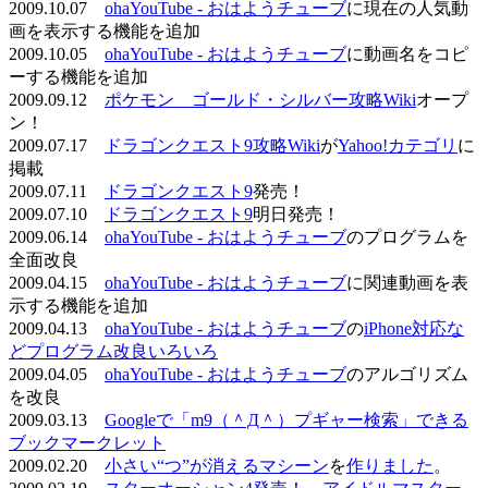
2009.10.07
ohaYouTube - おはようチューブ
に現在の人気動
画を表示する機能を追加
2009.10.05
ohaYouTube - おはようチューブ
に動画名をコピ
ーする機能を追加
2009.09.12
ポケモン ゴールド・シルバー攻略Wiki
オープ
ン！
2009.07.17
ドラゴンクエスト9攻略Wiki
が
Yahoo!カテゴリ
に
掲載
2009.07.11
ドラゴンクエスト9
発売！
2009.07.10
ドラゴンクエスト9
明日発売！
2009.06.14
ohaYouTube - おはようチューブ
のプログラムを
全面改良
2009.04.15
ohaYouTube - おはようチューブ
に関連動画を表
示する機能を追加
2009.04.13
ohaYouTube - おはようチューブ
の
iPhone対応な
どプログラム改良いろいろ
2009.04.05
ohaYouTube - おはようチューブ
のアルゴリズム
を改良
2009.03.13
Googleで「m9（＾Д＾）プギャー検索」できる
ブックマークレット
2009.02.20
小さい“つ”が消えるマシーン
を
作りました
。