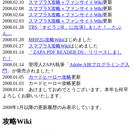
2008.02.10
スマブラX攻略＋ファンサイトWiki
更新
2008.02.08
スマブラX攻略＋ファンサイトWiki
更新
2008.02.04
スマブラX攻略＋ファンサイトWiki
更新
2008.02.03
スマブラX攻略＋ファンサイトWiki
更新
2008.01.28
TBS「オビラジR」に出演しました！…たぶ
ん…
2008.01.28
MHP2G攻略Wiki
はじめました
2008.01.27
スマブラX攻略Wiki
はじめました
2008.01.14
「ZAPA PDF READER DS」リリースしまし
た！
2008.01.14 管理人ZAPA執筆「
Adobe AIRプログラミング入
門
」が発売されました！
2008.01.05
カードヒーロー攻略
更新
2008.01.03 カードヒーロー攻略更新
2008.01.01 あけましておめでとうございます。本年も何卒
よろしくお願いいたします。
2008年1月以降の更新履歴のみ表示しています。
攻略Wiki