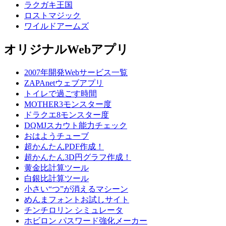
ラクガキ王国
ロストマジック
ワイルドアームズ
オリジナルWebアプリ
2007年開発Webサービス一覧
ZAPAnetウェブアプリ
トイレで過ごす時間
MOTHER3モンスター度
ドラクエ8モンスター度
DQMJスカウト能力チェック
おはようチューブ
超かんたんPDF作成！
超かんたん3D円グラフ作成！
黄金比計算ツール
白銀比計算ツール
小さい“つ”が消えるマシーン
めんまフォントお試しサイト
チンチロリン シミュレータ
ホビロン パスワード強化メーカー