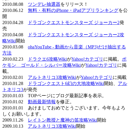
2010.08.08
ツンデレ抽選器
をリリース！
2010.06.12
無料・有料のiPhone・iPadアプリランキング
を公
開
2010.04.28
ドラゴンクエストモンスターズ ジョーカー2
発
売
2010.04.08
ドラゴンクエストモンスターズ ジョーカー2攻
略Wiki
開始
2010.03.08
ohaYouTube - 動画から音楽（MP3)だけ抽出する
方法
2010.02.23
ドラクエ6攻略Wiki
が
Yahoo!カテゴリ
に掲載。
ポ
ケモン ゴールド・シルバー攻略Wiki
が
Yahoo!カテゴリ
に掲
載。
2010.02.01
アルトネリコ3攻略Wiki
が
Yahoo!カテゴリ
に掲載
2010.01.28
ドラゴンクエスト6幻の大地攻略Wiki
開始、
アル
トネリコ3
が発売
2010.01.03 TOPページにブログ最新記事を表示。
2010.01.02
動画最新情報
を修正。
2010.01.01 あけましておめでとうございます。今年もよろ
しくお願いします。
2009.11.26
レイトン教授と魔神の笛攻略Wiki
開始
2009.10.13
アルトネリコ3攻略Wiki
開始