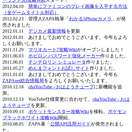
ーランド3D攻略Wiki
スタート！
2012.04.10
簡単にファミコンのプレイ画像を入手する方法
（全ゲームタイトル対応）
2012.02.23 管理人ZAPA執筆「
わかる!iPhoneカメラ
」が発
売されました
2012.01.11
デジカメ最新情報
を更新
2012.01.01 あけましておめでとうございます。今年もよろ
しくお願いします。
2011.11.29
マリオカート7攻略Wiki
がオープンしました！
2011.06.03
ホビロン パスワード強化メーカー
作りました。
2011.06.01
チンチロリン シミュレータ
作りました。
2011.05.27
めんまフォントお試しサイト
作りました。
2011.01.01 あけましておめでとうございます。今年も
ZAPAnet総合情報局
をよろしくお願いいたします。
2010.12.18
ohaYouTube - おはようチューブ
に新機能を追
加。
2010.12.13 YouTube仕様変更に合わせて、
ohaYouTube - おは
ようチューブ
を更新。
2010.09.13
ポケットモンスター攻略Wiki
を移転。
ポケモン
ブラックホワイト攻略Wiki
開始。
2010.08.05 ZAPA著「
公開API活用ガイド
が発売されまし
た。