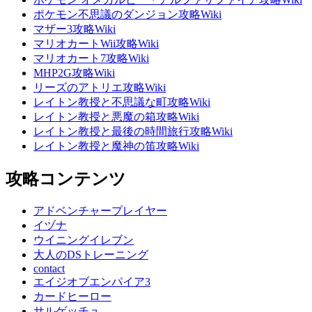
ポケモン不思議のダンジョン攻略Wiki
マザー3攻略Wiki
マリオカートWii攻略Wiki
マリオカート7攻略Wiki
MHP2G攻略Wiki
リーズのアトリエ攻略Wiki
レイトン教授と不思議な町攻略Wiki
レイトン教授と悪魔の箱攻略Wiki
レイトン教授と最後の時間旅行攻略Wiki
レイトン教授と魔神の笛攻略Wiki
攻略コンテンツ
アドベンチャープレイヤー
イヅナ
ウイニングイレブン
大人のDSトレーニング
contact
エイジオブエンパイア3
カードヒーロー
サルゲッチュ