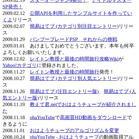
2009.02.19
スターオーシャン4発売！
、
アイドルマスター
SP発売！
2009.02.12
公開APIを利用したサンプルサイトを作ってい
くよ
リリース
2009.02.07
簡易はてブ (カテゴリ別注目エントリー)
リリー
ス
2009.01.29
バンブーブレードPSP それからの挑戦
2009.01.01 あけましておめでとうございます。本年も何卒
よろしくお願いいたします。
2008.12.02
レイトン教授と最後の時間旅行攻略Wiki
が
Yahoo!カテゴリ
に登録されました。
2008.11.27
レイトン教授と最後の時間旅行
発売！
2008.10.27
簡易はてブ (カテゴリ別人気エントリー)
リリー
ス
2008.11.26
簡易はてブ (注目エントリー版)
、
簡易はてブ (人
気エントリー版)
リリース
2008.11.19
教えて君.netでおはようチューブが紹介されまし
た
2008.11.18
ohaYouTube
で
高画質HD動画をダウンロード
で
きるように
2008.11.01
おはようチューブのアルゴリズムを変更
2008.10.24
ohaYouTube - おはようチューブ
の動画取得アル