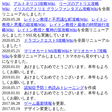
Wiki
、
アルトネリコ3攻略Wiki
、
リーズのアトリエ攻略
Wiki
、
イリスのアトリエ グランファンタズム攻略Wiki
を全面
リニューアルしました！
2020.05.28
レイトン教授と不思議な町攻略Wiki
、
レイトン
教授と悪魔の箱攻略Wiki
、
レイトン教授と最後の時間旅行攻
略Wiki
、
レイトン教授と魔神の笛攻略Wiki
を全面リニューア
ルしました！SSL化も実施しています。
2020.05.25
ドラゴンクエスト9攻略Wiki
を全面リニューアル
しました！
2020.05.21
マリオカートWii攻略Wiki
と
マリオカート7攻略
Wiki
を全面リニューアルしました！スマホから見やすいよう
になりました。
2020.01.01 あけましておめでとうございます。本年もよろ
しくお願いします。
2019.01.01 あけましておめでとうございます。本年もよろ
しくお願いします。
2018.05.17
認知症予防！色読みトレーニング
を作成
2018.01.01 あけましておめでとうございます。本年もよろ
しくお願いします。
2017.06.28
ゲーム最新情報
を更新。
2017.05.19 デザイン変更しました。