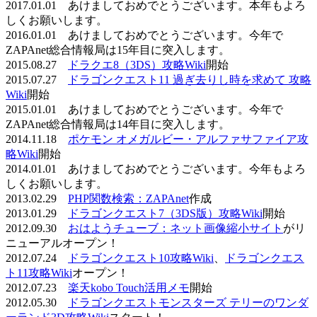
2017.01.01 あけましておめでとうございます。本年もよろ
しくお願いします。
2016.01.01 あけましておめでとうございます。今年で
ZAPAnet総合情報局は15年目に突入します。
2015.08.27
ドラクエ8（3DS）攻略Wiki
開始
2015.07.27
ドラゴンクエスト11 過ぎ去りし時を求めて 攻略
Wiki
開始
2015.01.01 あけましておめでとうございます。今年で
ZAPAnet総合情報局は14年目に突入します。
2014.11.18
ポケモン オメガルビー・アルファサファイア攻
略Wiki
開始
2014.01.01 あけましておめでとうございます。今年もよろ
しくお願いします。
2013.02.29
PHP関数検索：ZAPAnet
作成
2013.01.29
ドラゴンクエスト7（3DS版）攻略Wiki
開始
2012.09.30
おはようチューブ：ネット画像縮小サイト
がリ
ニューアルオープン！
2012.07.24
ドラゴンクエスト10攻略Wiki
、
ドラゴンクエス
ト11攻略Wiki
オープン！
2012.07.23
楽天kobo Touch活用メモ
開始
2012.05.30
ドラゴンクエストモンスターズ テリーのワンダ