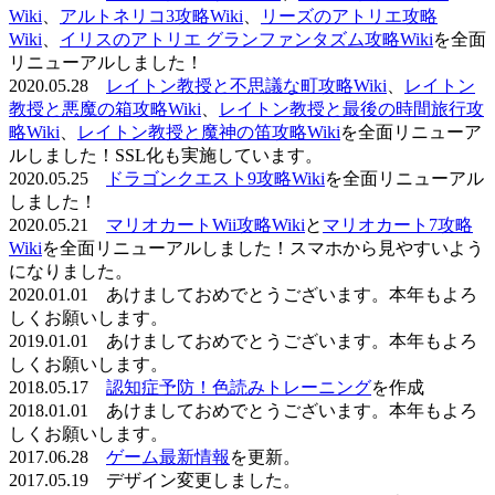
Wiki
、
アルトネリコ3攻略Wiki
、
リーズのアトリエ攻略
Wiki
、
イリスのアトリエ グランファンタズム攻略Wiki
を全面
リニューアルしました！
2020.05.28
レイトン教授と不思議な町攻略Wiki
、
レイトン
教授と悪魔の箱攻略Wiki
、
レイトン教授と最後の時間旅行攻
略Wiki
、
レイトン教授と魔神の笛攻略Wiki
を全面リニューア
ルしました！SSL化も実施しています。
2020.05.25
ドラゴンクエスト9攻略Wiki
を全面リニューアル
しました！
2020.05.21
マリオカートWii攻略Wiki
と
マリオカート7攻略
Wiki
を全面リニューアルしました！スマホから見やすいよう
になりました。
2020.01.01 あけましておめでとうございます。本年もよろ
しくお願いします。
2019.01.01 あけましておめでとうございます。本年もよろ
しくお願いします。
2018.05.17
認知症予防！色読みトレーニング
を作成
2018.01.01 あけましておめでとうございます。本年もよろ
しくお願いします。
2017.06.28
ゲーム最新情報
を更新。
2017.05.19 デザイン変更しました。