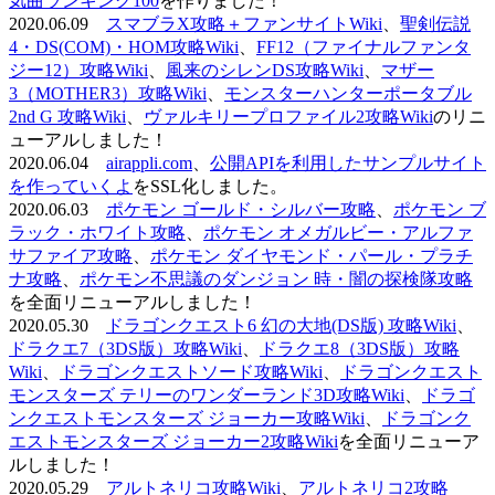
気曲ランキング100
を作りました！
2020.06.09
スマブラX攻略＋ファンサイトWiki
、
聖剣伝説
4・DS(COM)・HOM攻略Wiki
、
FF12（ファイナルファンタ
ジー12）攻略Wiki
、
風来のシレンDS攻略Wiki
、
マザー
3（MOTHER3）攻略Wiki
、
モンスターハンターポータブル
2nd G 攻略Wiki
、
ヴァルキリープロファイル2攻略Wiki
のリニ
ューアルしました！
2020.06.04
airappli.com
、
公開APIを利用したサンプルサイト
を作っていくよ
をSSL化しました。
2020.06.03
ポケモン ゴールド・シルバー攻略
、
ポケモン ブ
ラック・ホワイト攻略
、
ポケモン オメガルビー・アルファ
サファイア攻略
、
ポケモン ダイヤモンド・パール・プラチ
ナ攻略
、
ポケモン不思議のダンジョン 時・闇の探検隊攻略
を全面リニューアルしました！
2020.05.30
ドラゴンクエスト6 幻の大地(DS版) 攻略Wiki
、
ドラクエ7（3DS版）攻略Wiki
、
ドラクエ8（3DS版）攻略
Wiki
、
ドラゴンクエストソード攻略Wiki
、
ドラゴンクエスト
モンスターズ テリーのワンダーランド3D攻略Wiki
、
ドラゴ
ンクエストモンスターズ ジョーカー攻略Wiki
、
ドラゴンク
エストモンスターズ ジョーカー2攻略Wiki
を全面リニューア
ルしました！
2020.05.29
アルトネリコ攻略Wiki
、
アルトネリコ2攻略