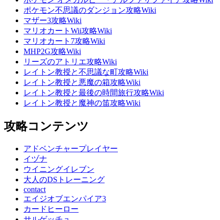
ポケモン不思議のダンジョン攻略Wiki
マザー3攻略Wiki
マリオカートWii攻略Wiki
マリオカート7攻略Wiki
MHP2G攻略Wiki
リーズのアトリエ攻略Wiki
レイトン教授と不思議な町攻略Wiki
レイトン教授と悪魔の箱攻略Wiki
レイトン教授と最後の時間旅行攻略Wiki
レイトン教授と魔神の笛攻略Wiki
攻略コンテンツ
アドベンチャープレイヤー
イヅナ
ウイニングイレブン
大人のDSトレーニング
contact
エイジオブエンパイア3
カードヒーロー
サルゲッチュ