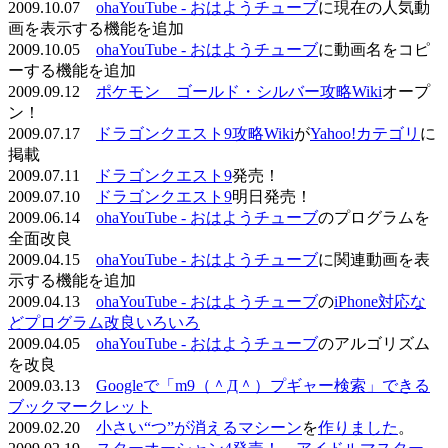
2009.10.07
ohaYouTube - おはようチューブ
に現在の人気動
画を表示する機能を追加
2009.10.05
ohaYouTube - おはようチューブ
に動画名をコピ
ーする機能を追加
2009.09.12
ポケモン ゴールド・シルバー攻略Wiki
オープ
ン！
2009.07.17
ドラゴンクエスト9攻略Wiki
が
Yahoo!カテゴリ
に
掲載
2009.07.11
ドラゴンクエスト9
発売！
2009.07.10
ドラゴンクエスト9
明日発売！
2009.06.14
ohaYouTube - おはようチューブ
のプログラムを
全面改良
2009.04.15
ohaYouTube - おはようチューブ
に関連動画を表
示する機能を追加
2009.04.13
ohaYouTube - おはようチューブ
の
iPhone対応な
どプログラム改良いろいろ
2009.04.05
ohaYouTube - おはようチューブ
のアルゴリズム
を改良
2009.03.13
Googleで「m9（＾Д＾）プギャー検索」できる
ブックマークレット
2009.02.20
小さい“つ”が消えるマシーン
を
作りました
。