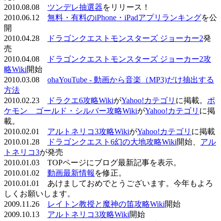
2010.08.08
ツンデレ抽選器
をリリース！
2010.06.12
無料・有料のiPhone・iPadアプリランキング
を公
開
2010.04.28
ドラゴンクエストモンスターズ ジョーカー2
発
売
2010.04.08
ドラゴンクエストモンスターズ ジョーカー2攻
略Wiki
開始
2010.03.08
ohaYouTube - 動画から音楽（MP3)だけ抽出する
方法
2010.02.23
ドラクエ6攻略Wiki
が
Yahoo!カテゴリ
に掲載。
ポ
ケモン ゴールド・シルバー攻略Wiki
が
Yahoo!カテゴリ
に掲
載。
2010.02.01
アルトネリコ3攻略Wiki
が
Yahoo!カテゴリ
に掲載
2010.01.28
ドラゴンクエスト6幻の大地攻略Wiki
開始、
アル
トネリコ3
が発売
2010.01.03 TOPページにブログ最新記事を表示。
2010.01.02
動画最新情報
を修正。
2010.01.01 あけましておめでとうございます。今年もよろ
しくお願いします。
2009.11.26
レイトン教授と魔神の笛攻略Wiki
開始
2009.10.13
アルトネリコ3攻略Wiki
開始