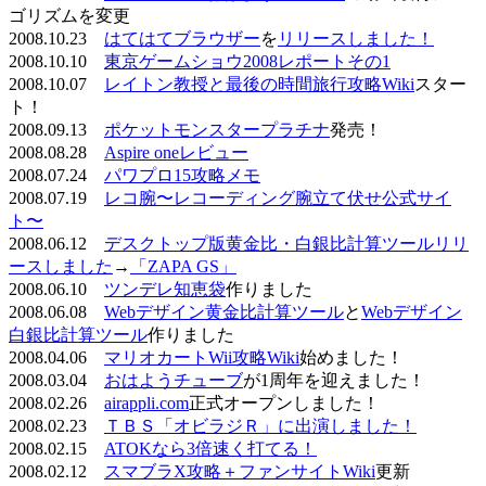
ゴリズムを変更
2008.10.23
はてはてブラウザー
を
リリースしました！
2008.10.10
東京ゲームショウ2008レポートその1
2008.10.07
レイトン教授と最後の時間旅行攻略Wiki
スター
ト！
2008.09.13
ポケットモンスタープラチナ
発売！
2008.08.28
Aspire oneレビュー
2008.07.24
パワプロ15攻略メモ
2008.07.19
レコ腕〜レコーディング腕立て伏せ公式サイ
ト〜
2008.06.12
デスクトップ版黄金比・白銀比計算ツールリリ
ースしました
→
「ZAPA GS」
2008.06.10
ツンデレ知恵袋
作りました
2008.06.08
Webデザイン黄金比計算ツール
と
Webデザイン
白銀比計算ツール
作りました
2008.04.06
マリオカートWii攻略Wiki
始めました！
2008.03.04
おはようチューブ
が1周年を迎えました！
2008.02.26
airappli.com
正式オープンしました！
2008.02.23
ＴＢＳ「オビラジＲ」に出演しました！
2008.02.15
ATOKなら3倍速く打てる！
2008.02.12
スマブラX攻略＋ファンサイトWiki
更新