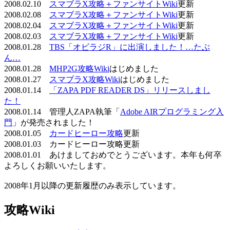
2008.02.10
スマブラX攻略＋ファンサイトWiki
更新
2008.02.08
スマブラX攻略＋ファンサイトWiki
更新
2008.02.04
スマブラX攻略＋ファンサイトWiki
更新
2008.02.03
スマブラX攻略＋ファンサイトWiki
更新
2008.01.28
TBS「オビラジR」に出演しました！…たぶ
ん…
2008.01.28
MHP2G攻略Wiki
はじめました
2008.01.27
スマブラX攻略Wiki
はじめました
2008.01.14
「ZAPA PDF READER DS」リリースしまし
た！
2008.01.14 管理人ZAPA執筆「
Adobe AIRプログラミング入
門
」が発売されました！
2008.01.05
カードヒーロー攻略
更新
2008.01.03 カードヒーロー攻略更新
2008.01.01 あけましておめでとうございます。本年も何卒
よろしくお願いいたします。
2008年1月以降の更新履歴のみ表示しています。
攻略Wiki