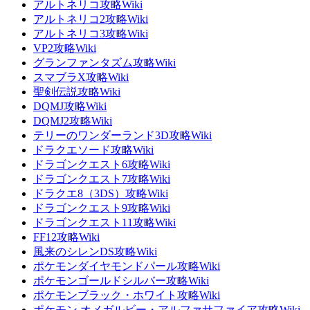
アルトネリコ攻略Wiki
アルトネリコ2攻略Wiki
アルトネリコ3攻略Wiki
VP2攻略Wiki
グランファンタズム攻略Wiki
スマブラX攻略Wiki
聖剣伝説攻略Wiki
DQMJ攻略Wiki
DQMJ2攻略Wiki
テリーのワンダーランド3D攻略Wiki
ドラクエソード攻略Wiki
ドラゴンクエスト6攻略Wiki
ドラゴンクエスト7攻略Wiki
ドラクエ8（3DS）攻略Wiki
ドラゴンクエスト9攻略Wiki
ドラゴンクエスト11攻略Wiki
FF12攻略Wiki
風来のシレンDS攻略Wiki
ポケモンダイヤモンドパール攻略Wiki
ポケモンゴールドシルバー攻略Wiki
ポケモンブラック・ホワイト攻略Wiki
ポケモン オメガルビー・アルファサファイア攻略Wiki