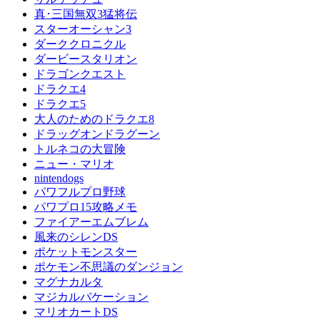
真･三国無双3猛将伝
スターオーシャン3
ダーククロニクル
ダービースタリオン
ドラゴンクエスト
ドラクエ4
ドラクエ5
大人のためのドラクエ8
ドラッグオンドラグーン
トルネコの大冒険
ニュー・マリオ
nintendogs
パワフルプロ野球
パワプロ15攻略メモ
ファイアーエムブレム
風来のシレンDS
ポケットモンスター
ポケモン不思議のダンジョン
マグナカルタ
マジカルバケーション
マリオカートDS