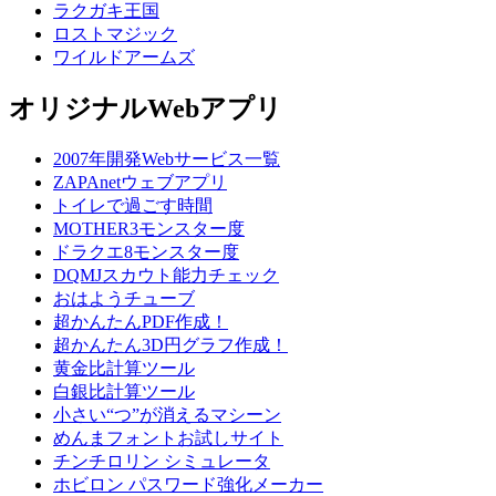
ラクガキ王国
ロストマジック
ワイルドアームズ
オリジナルWebアプリ
2007年開発Webサービス一覧
ZAPAnetウェブアプリ
トイレで過ごす時間
MOTHER3モンスター度
ドラクエ8モンスター度
DQMJスカウト能力チェック
おはようチューブ
超かんたんPDF作成！
超かんたん3D円グラフ作成！
黄金比計算ツール
白銀比計算ツール
小さい“つ”が消えるマシーン
めんまフォントお試しサイト
チンチロリン シミュレータ
ホビロン パスワード強化メーカー