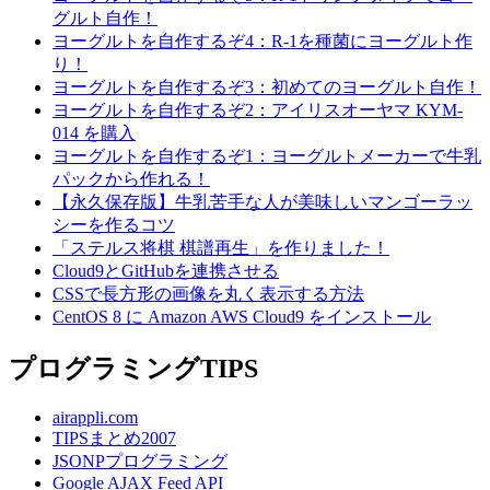
グルト自作！
ヨーグルトを自作するぞ4：R-1を種菌にヨーグルト作
り！
ヨーグルトを自作するぞ3：初めてのヨーグルト自作！
ヨーグルトを自作するぞ2：アイリスオーヤマ KYM-
014 を購入
ヨーグルトを自作するぞ1：ヨーグルトメーカーで牛乳
パックから作れる！
【永久保存版】牛乳苦手な人が美味しいマンゴーラッ
シーを作るコツ
「ステルス将棋 棋譜再生」を作りました！
Cloud9とGitHubを連携させる
CSSで長方形の画像を丸く表示する方法
CentOS 8 に Amazon AWS Cloud9 をインストール
プログラミングTIPS
airappli.com
TIPSまとめ2007
JSONPプログラミング
Google AJAX Feed API