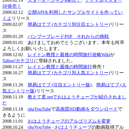
2009.02.19
スターオーシャン4発売！
、
アイドルマスター
SP発売！
2009.02.12
公開APIを利用したサンプルサイトを作ってい
くよ
リリース
2009.02.07
簡易はてブ (カテゴリ別注目エントリー)
リリー
ス
2009.01.29
バンブーブレードPSP それからの挑戦
2009.01.01 あけましておめでとうございます。本年も何卒
よろしくお願いいたします。
2008.12.02
レイトン教授と最後の時間旅行攻略Wiki
が
Yahoo!カテゴリ
に登録されました。
2008.11.27
レイトン教授と最後の時間旅行
発売！
2008.10.27
簡易はてブ (カテゴリ別人気エントリー)
リリー
ス
2008.11.26
簡易はてブ (注目エントリー版)
、
簡易はてブ (人
気エントリー版)
リリース
2008.11.19
教えて君.netでおはようチューブが紹介されまし
た
2008.11.18
ohaYouTube
で
高画質HD動画をダウンロード
で
きるように
2008.11.01
おはようチューブのアルゴリズムを変更
2008.10.24
ohaYouTube - おはようチューブ
の動画取得アル