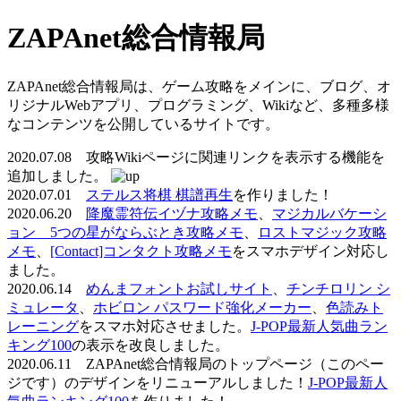
ZAPAnet総合情報局
ZAPAnet総合情報局は、ゲーム攻略をメインに、ブログ、オ
リジナルWebアプリ、プログラミング、Wikiなど、多種多様
なコンテンツを公開しているサイトです。
2020.07.08 攻略Wikiページに関連リンクを表示する機能を
追加しました。
2020.07.01
ステルス将棋 棋譜再生
を作りました！
2020.06.20
降魔霊符伝イヅナ攻略メモ
、
マジカルバケーシ
ョン 5つの星がならぶとき攻略メモ
、
ロストマジック攻略
メモ
、
[Contact]コンタクト攻略メモ
をスマホデザイン対応し
ました。
2020.06.14
めんまフォントお試しサイト
、
チンチロリン シ
ミュレータ
、
ホビロン パスワード強化メーカー
、
色読みト
レーニング
をスマホ対応させました。
J-POP最新人気曲ラン
キング100
の表示を改良しました。
2020.06.11 ZAPAnet総合情報局のトップページ（このペー
ジです）のデザインをリニューアルしました！
J-POP最新人