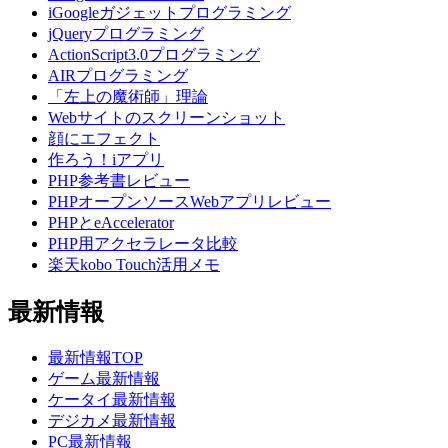
iGoogleガジェットプログラミング
jQueryプログラミング
ActionScript3.0プログラミング
AIRプログラミング
「左上の魔術師」理論
Webサイトのスクリーンショット
顔にエフェクト
作ろう！iアプリ
PHP参考書レビュー
PHPオープンソースWebアプリレビュー
PHPとeAccelerator
PHP用アクセラレータ比較
楽天kobo Touch活用メモ
最新情報
最新情報TOP
ゲーム最新情報
ケータイ最新情報
デジカメ最新情報
PC最新情報