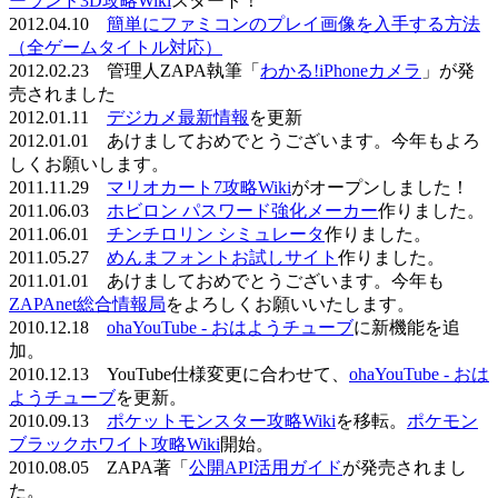
ーランド3D攻略Wiki
スタート！
2012.04.10
簡単にファミコンのプレイ画像を入手する方法
（全ゲームタイトル対応）
2012.02.23 管理人ZAPA執筆「
わかる!iPhoneカメラ
」が発
売されました
2012.01.11
デジカメ最新情報
を更新
2012.01.01 あけましておめでとうございます。今年もよろ
しくお願いします。
2011.11.29
マリオカート7攻略Wiki
がオープンしました！
2011.06.03
ホビロン パスワード強化メーカー
作りました。
2011.06.01
チンチロリン シミュレータ
作りました。
2011.05.27
めんまフォントお試しサイト
作りました。
2011.01.01 あけましておめでとうございます。今年も
ZAPAnet総合情報局
をよろしくお願いいたします。
2010.12.18
ohaYouTube - おはようチューブ
に新機能を追
加。
2010.12.13 YouTube仕様変更に合わせて、
ohaYouTube - おは
ようチューブ
を更新。
2010.09.13
ポケットモンスター攻略Wiki
を移転。
ポケモン
ブラックホワイト攻略Wiki
開始。
2010.08.05 ZAPA著「
公開API活用ガイド
が発売されまし
た。