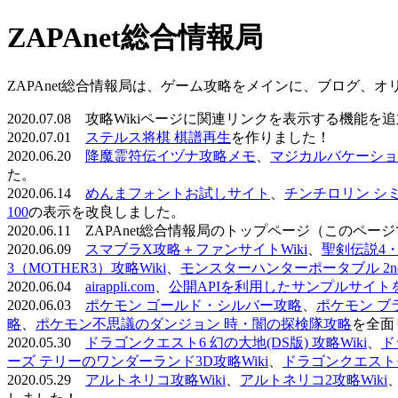
ZAPAnet総合情報局
ZAPAnet総合情報局は、ゲーム攻略をメインに、ブログ、
2020.07.08 攻略Wikiページに関連リンクを表示する機能
2020.07.01
ステルス将棋 棋譜再生
を作りました！
2020.06.20
降魔霊符伝イヅナ攻略メモ
、
マジカルバケーショ
た。
2020.06.14
めんまフォントお試しサイト
、
チンチロリン シ
100
の表示を改良しました。
2020.06.11 ZAPAnet総合情報局のトップページ（こ
2020.06.09
スマブラX攻略＋ファンサイトWiki
、
聖剣伝説4・D
3（MOTHER3）攻略Wiki
、
モンスターハンターポータブル 2nd 
2020.06.04
airappli.com
、
公開APIを利用したサンプルサイト
2020.06.03
ポケモン ゴールド・シルバー攻略
、
ポケモン ブ
略
、
ポケモン不思議のダンジョン 時・闇の探検隊攻略
を全面
2020.05.30
ドラゴンクエスト6 幻の大地(DS版) 攻略Wiki
、
ド
ーズ テリーのワンダーランド3D攻略Wiki
、
ドラゴンクエストモ
2020.05.29
アルトネリコ攻略Wiki
、
アルトネリコ2攻略Wiki