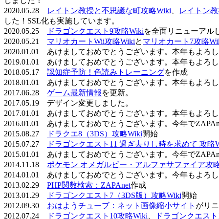
しました！
2020.05.28
レイトン教授と不思議な町攻略Wiki
、
レイトン教
した！SSL化も実施しています。
2020.05.25
ドラゴンクエスト9攻略Wiki
を全面リニューアル
2020.05.21
マリオカートWii攻略Wiki
と
マリオカート7攻略Wik
2020.01.01 あけましておめでとうございます。本年もよ
2019.01.01 あけましておめでとうございます。本年もよ
2018.05.17
認知症予防！色読みトレーニング
を作成
2018.01.01 あけましておめでとうございます。本年もよ
2017.06.28
ゲーム最新情報
を更新。
2017.05.19 デザイン変更しました。
2017.01.01 あけましておめでとうございます。本年もよ
2016.01.01 あけましておめでとうございます。今年でZAP
2015.08.27
ドラクエ8（3DS）攻略Wiki
開始
2015.07.27
ドラゴンクエスト11 過ぎ去りし時を求めて 攻略Wi
2015.01.01 あけましておめでとうございます。今年でZAP
2014.11.18
ポケモン オメガルビー・アルファサファイア攻略W
2014.01.01 あけましておめでとうございます。今年もよ
2013.02.29
PHP関数検索：ZAPAnet
作成
2013.01.29
ドラゴンクエスト7（3DS版）攻略Wiki
開始
2012.09.30
おはようチューブ：ネット画像縮小サイト
がリニ
2012.07.24
ドラゴンクエスト10攻略Wiki
、
ドラゴンクエスト11