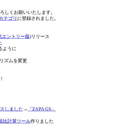
卒よろしくお願いいたします。
o!カテゴリ
に登録されました。
気エントリー版)
リリース
た
るように
リズムを変更
！
スしました
→
「ZAPA GS」
白銀比計算ツール
作りました