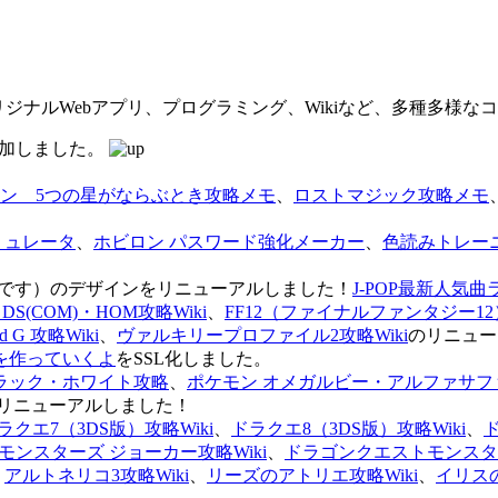
オリジナルWebアプリ、プログラミング、Wikiなど、多種多様
を追加しました。
ン 5つの星がならぶとき攻略メモ
、
ロストマジック攻略メモ
ミュレータ
、
ホビロン パスワード強化メーカー
、
色読みトレー
のページです）のデザインをリニューアルしました！
J-POP最新人気曲
S(COM)・HOM攻略Wiki
、
FF12（ファイナルファンタジー12）
G 攻略Wiki
、
ヴァルキリープロファイル2攻略Wiki
のリニュー
を作っていくよ
をSSL化しました。
ラック・ホワイト攻略
、
ポケモン オメガルビー・アルファサフ
リニューアルしました！
ラクエ7（3DS版）攻略Wiki
、
ドラクエ8（3DS版）攻略Wiki
、
ンスターズ ジョーカー攻略Wiki
、
ドラゴンクエストモンスター
、
アルトネリコ3攻略Wiki
、
リーズのアトリエ攻略Wiki
、
イリス