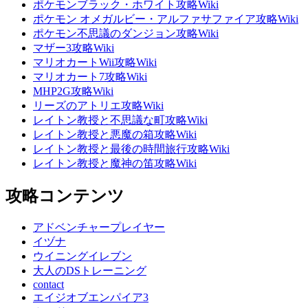
ポケモンブラック・ホワイト攻略Wiki
ポケモン オメガルビー・アルファサファイア攻略Wiki
ポケモン不思議のダンジョン攻略Wiki
マザー3攻略Wiki
マリオカートWii攻略Wiki
マリオカート7攻略Wiki
MHP2G攻略Wiki
リーズのアトリエ攻略Wiki
レイトン教授と不思議な町攻略Wiki
レイトン教授と悪魔の箱攻略Wiki
レイトン教授と最後の時間旅行攻略Wiki
レイトン教授と魔神の笛攻略Wiki
攻略コンテンツ
アドベンチャープレイヤー
イヅナ
ウイニングイレブン
大人のDSトレーニング
contact
エイジオブエンパイア3