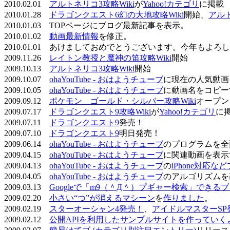
2010.02.01
アルトネリコ3攻略Wiki
が
Yahoo!カテゴリ
に掲載
2010.01.28
ドラゴンクエスト6幻の大地攻略Wiki
開始、
アル
2010.01.03 TOPページにブログ最新記事を表示。
2010.01.02
動画最新情報
を修正。
2010.01.01 あけましておめでとうございます。今年もよ
2009.11.26
レイトン教授と魔神の笛攻略Wiki
開始
2009.10.13
アルトネリコ3攻略Wiki
開始
2009.10.07
ohaYouTube - おはようチューブ
に現在の人気動画
2009.10.05
ohaYouTube - おはようチューブ
に動画名をコピー
2009.09.12
ポケモン ゴールド・シルバー攻略Wiki
オープン
2009.07.17
ドラゴンクエスト9攻略Wiki
が
Yahoo!カテゴリ
に
2009.07.11
ドラゴンクエスト9
発売！
2009.07.10
ドラゴンクエスト9
明日発売！
2009.06.14
ohaYouTube - おはようチューブ
のプログラムを全
2009.04.15
ohaYouTube - おはようチューブ
に関連動画を表示
2009.04.13
ohaYouTube - おはようチューブ
の
iPhone対応
2009.04.05
ohaYouTube - おはようチューブ
のアルゴリズムを
2009.03.13
Googleで「m9（＾Д＾）プギャー検索」できる
2009.02.20
小さい“つ”が消えるマシーン
を
作りました
。
2009.02.19
スターオーシャン4発売！
、
アイドルマスターSP
2009.02.12
公開APIを利用したサンプルサイトを作っていく