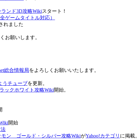
ンド3D攻略Wiki
スタート！
全ゲームタイトル対応）
されました
ろしくお願いします。
net総合情報局
をよろしくお願いいたします。
 おはようチューブ
を更新。
ラックホワイト攻略Wiki
開始。
。
開
ki
開始
方法
ケモン ゴールド・シルバー攻略Wiki
が
Yahoo!カテゴリ
に掲載。