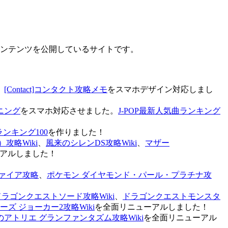
なコンテンツを公開しているサイトです。
、
[Contact]コンタクト攻略メモ
をスマホデザイン対応しまし
ニング
をスマホ対応させました。
J-POP最新人気曲ランキング
ランキング100
を作りました！
攻略Wiki
、
風来のシレンDS攻略Wiki
、
マザー
アルしました！
ァイア攻略
、
ポケモン ダイヤモンド・パール・プラチナ攻
ドラゴンクエストソード攻略Wiki
、
ドラゴンクエストモンスタ
ズ ジョーカー2攻略Wiki
を全面リニューアルしました！
のアトリエ グランファンタズム攻略Wiki
を全面リニューアル