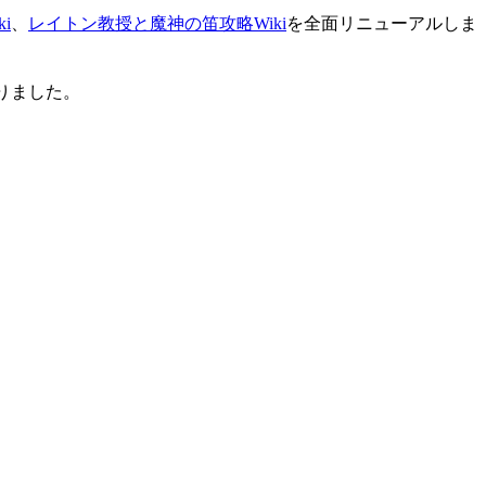
i
、
レイトン教授と魔神の笛攻略Wiki
を全面リニューアルしま
りました。