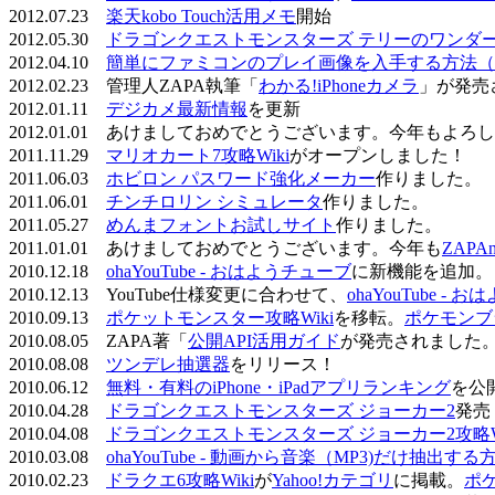
2012.07.23
楽天kobo Touch活用メモ
開始
2012.05.30
ドラゴンクエストモンスターズ テリーのワンダーラ
2012.04.10
簡単にファミコンのプレイ画像を入手する方法（
2012.02.23 管理人ZAPA執筆「
わかる!iPhoneカメラ
」が発売
2012.01.11
デジカメ最新情報
を更新
2012.01.01 あけましておめでとうございます。今年もよ
2011.11.29
マリオカート7攻略Wiki
がオープンしました！
2011.06.03
ホビロン パスワード強化メーカー
作りました。
2011.06.01
チンチロリン シミュレータ
作りました。
2011.05.27
めんまフォントお試しサイト
作りました。
2011.01.01 あけましておめでとうございます。今年も
ZAPA
2010.12.18
ohaYouTube - おはようチューブ
に新機能を追加。
2010.12.13 YouTube仕様変更に合わせて、
ohaYouTube -
2010.09.13
ポケットモンスター攻略Wiki
を移転。
ポケモンブ
2010.08.05 ZAPA著「
公開API活用ガイド
が発売されました
2010.08.08
ツンデレ抽選器
をリリース！
2010.06.12
無料・有料のiPhone・iPadアプリランキング
を公
2010.04.28
ドラゴンクエストモンスターズ ジョーカー2
発売
2010.04.08
ドラゴンクエストモンスターズ ジョーカー2攻略Wi
2010.03.08
ohaYouTube - 動画から音楽（MP3)だけ抽出する
2010.02.23
ドラクエ6攻略Wiki
が
Yahoo!カテゴリ
に掲載。
ポ