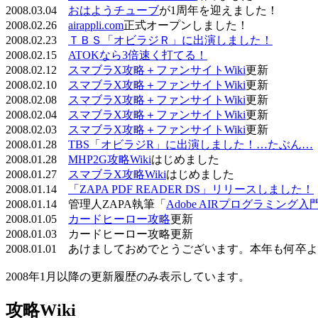
2008.03.04
おはようチューブ
が1周年を迎えました！
2008.02.26
airappli.com
正式オープンしました！
2008.02.23
ＴＢＳ「オビラジＲ」に出演しました！
2008.02.15
ATOKなら3倍速く打てる！
2008.02.12
スマブラX攻略＋ファンサイトWiki
更新
2008.02.10
スマブラX攻略＋ファンサイトWiki
更新
2008.02.08
スマブラX攻略＋ファンサイトWiki
更新
2008.02.04
スマブラX攻略＋ファンサイトWiki
更新
2008.02.03
スマブラX攻略＋ファンサイトWiki
更新
2008.01.28
TBS「オビラジR」に出演しました！…たぶん…
2008.01.28
MHP2G攻略Wiki
はじめました
2008.01.27
スマブラX攻略Wiki
はじめました
2008.01.14
「ZAPA PDF READER DS」リリースしました！
2008.01.14 管理人ZAPA執筆「
Adobe AIRプログラミング入
2008.01.05
カードヒーロー攻略
更新
2008.01.03 カードヒーロー攻略更新
2008.01.01 あけましておめでとうございます。本年も何
2008年1月以降の更新履歴のみ表示しています。
攻略Wiki