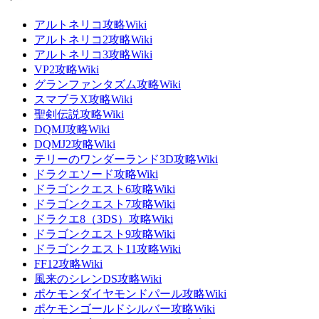
アルトネリコ攻略Wiki
アルトネリコ2攻略Wiki
アルトネリコ3攻略Wiki
VP2攻略Wiki
グランファンタズム攻略Wiki
スマブラX攻略Wiki
聖剣伝説攻略Wiki
DQMJ攻略Wiki
DQMJ2攻略Wiki
テリーのワンダーランド3D攻略Wiki
ドラクエソード攻略Wiki
ドラゴンクエスト6攻略Wiki
ドラゴンクエスト7攻略Wiki
ドラクエ8（3DS）攻略Wiki
ドラゴンクエスト9攻略Wiki
ドラゴンクエスト11攻略Wiki
FF12攻略Wiki
風来のシレンDS攻略Wiki
ポケモンダイヤモンドパール攻略Wiki
ポケモンゴールドシルバー攻略Wiki