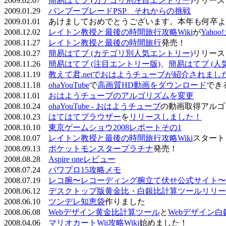
2009.02.07
簡易はてブ (カテゴリ別注目エントリー)
リリース
2009.01.29
バンブーブレードPSP それからの挑戦
2009.01.01 あけましておめでとうございます。本年も何
2008.12.02
レイトン教授と最後の時間旅行攻略Wiki
が
Yaho
2008.11.27
レイトン教授と最後の時間旅行
発売！
2008.10.27
簡易はてブ (カテゴリ別人気エントリー)
リリース
2008.11.26
簡易はてブ (注目エントリー版)
、
簡易はてブ (人
2008.11.19
教えて君.netでおはようチューブが紹介されまし
2008.11.18
ohaYouTube
で
高画質HD動画をダウンロード
でき
2008.11.01
おはようチューブのアルゴリズムを変更
2008.10.24
ohaYouTube - おはようチューブ
の動画取得アルゴ
2008.10.23
はてはてブラウザー
を
リリースしました！
2008.10.10
東京ゲームショウ2008レポートその1
2008.10.07
レイトン教授と最後の時間旅行攻略Wiki
スタート
2008.09.13
ポケットモンスタープラチナ
発売！
2008.08.28
Aspire oneレビュー
2008.07.24
パワプロ15攻略メモ
2008.07.19
レコ腕〜レコーディング腕立て伏せ公式サイト〜
2008.06.12
デスクトップ版黄金比・白銀比計算ツールリリー
2008.06.10
ツンデレ知恵袋
作りました
2008.06.08
Webデザイン黄金比計算ツール
と
Webデザイン
2008.04.06
マリオカートWii攻略Wiki
始めました！