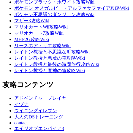
ポケモンブラック・ホワイト攻略Wiki
ポケモン オメガルビー・アルファサファイア攻略Wiki
ポケモン不思議のダンジョン攻略Wiki
マザー3攻略Wiki
マリオカートWii攻略Wiki
マリオカート7攻略Wiki
MHP2G攻略Wiki
リーズのアトリエ攻略Wiki
レイトン教授と不思議な町攻略Wiki
レイトン教授と悪魔の箱攻略Wiki
レイトン教授と最後の時間旅行攻略Wiki
レイトン教授と魔神の笛攻略Wiki
攻略コンテンツ
アドベンチャープレイヤー
イヅナ
ウイニングイレブン
大人のDSトレーニング
contact
エイジオブエンパイア3