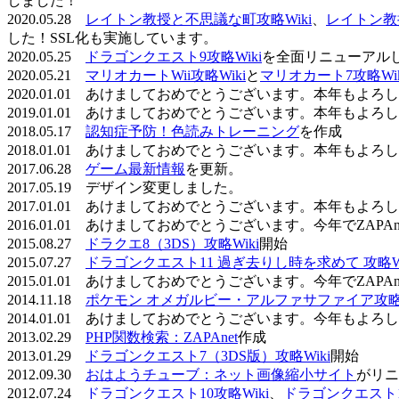
しました！
2020.05.28
レイトン教授と不思議な町攻略Wiki
、
レイトン教
した！SSL化も実施しています。
2020.05.25
ドラゴンクエスト9攻略Wiki
を全面リニューアル
2020.05.21
マリオカートWii攻略Wiki
と
マリオカート7攻略Wik
2020.01.01 あけましておめでとうございます。本年もよ
2019.01.01 あけましておめでとうございます。本年もよ
2018.05.17
認知症予防！色読みトレーニング
を作成
2018.01.01 あけましておめでとうございます。本年もよ
2017.06.28
ゲーム最新情報
を更新。
2017.05.19 デザイン変更しました。
2017.01.01 あけましておめでとうございます。本年もよ
2016.01.01 あけましておめでとうございます。今年でZAP
2015.08.27
ドラクエ8（3DS）攻略Wiki
開始
2015.07.27
ドラゴンクエスト11 過ぎ去りし時を求めて 攻略Wi
2015.01.01 あけましておめでとうございます。今年でZAP
2014.11.18
ポケモン オメガルビー・アルファサファイア攻略W
2014.01.01 あけましておめでとうございます。今年もよ
2013.02.29
PHP関数検索：ZAPAnet
作成
2013.01.29
ドラゴンクエスト7（3DS版）攻略Wiki
開始
2012.09.30
おはようチューブ：ネット画像縮小サイト
がリニ
2012.07.24
ドラゴンクエスト10攻略Wiki
、
ドラゴンクエスト11