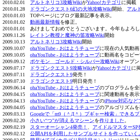
2010.02.01
アルトネリコ3攻略Wiki
が
Yahoo!カテゴリ
に掲載
2010.01.28
ドラゴンクエスト6幻の大地攻略Wiki
開始、
アル
2010.01.03 TOPページにブログ最新記事を表示。
2010.01.02
動画最新情報
を修正。
2010.01.01 あけましておめでとうございます。今年もよ
2009.11.26
レイトン教授と魔神の笛攻略Wiki
開始
2009.10.13
アルトネリコ3攻略Wiki
開始
2009.10.07
ohaYouTube - おはようチューブ
に現在の人気動画
2009.10.05
ohaYouTube - おはようチューブ
に動画名をコピー
2009.09.12
ポケモン ゴールド・シルバー攻略Wiki
オープン
2009.07.17
ドラゴンクエスト9攻略Wiki
が
Yahoo!カテゴリ
に
2009.07.11
ドラゴンクエスト9
発売！
2009.07.10
ドラゴンクエスト9
明日発売！
2009.06.14
ohaYouTube - おはようチューブ
のプログラムを全
2009.04.15
ohaYouTube - おはようチューブ
に関連動画を表示
2009.04.13
ohaYouTube - おはようチューブ
の
iPhone対応
2009.04.05
ohaYouTube - おはようチューブ
のアルゴリズムを
2009.03.13
Googleで「m9（＾Д＾）プギャー検索」できる
2009.02.20
小さい“つ”が消えるマシーン
を
作りました
。
2009.02.19
スターオーシャン4発売！
、
アイドルマスターSP
2009.02.12
公開APIを利用したサンプルサイトを作っていく