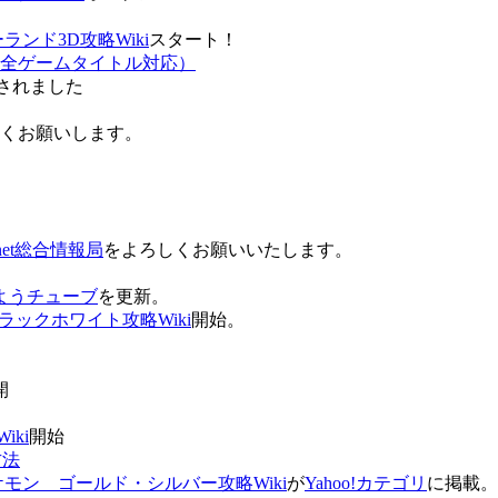
ンド3D攻略Wiki
スタート！
全ゲームタイトル対応）
されました
ろしくお願いします。
net総合情報局
をよろしくお願いいたします。
 おはようチューブ
を更新。
ラックホワイト攻略Wiki
開始。
。
開
ki
開始
方法
ケモン ゴールド・シルバー攻略Wiki
が
Yahoo!カテゴリ
に掲載。