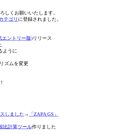
卒よろしくお願いいたします。
o!カテゴリ
に登録されました。
気エントリー版)
リリース
た
るように
リズムを変更
！
スしました
→
「ZAPA GS」
白銀比計算ツール
作りました