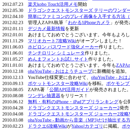
2012.07.23
楽天kobo Touch活用メモ
開始
2012.05.30
ドラゴンクエストモンスターズ テリーのワンダーラ
2012.04.10
簡単にファミコンのプレイ画像を入手する方法（
2012.02.23 管理人ZAPA執筆「
わかる!iPhoneカメラ
」が発売
2012.01.11
デジカメ最新情報
を更新
2012.01.01 あけましておめでとうございます。今年もよ
2011.11.29
マリオカート7攻略Wiki
がオープンしました！
2011.06.03
ホビロン パスワード強化メーカー
作りました。
2011.06.01
チンチロリン シミュレータ
作りました。
2011.05.27
めんまフォントお試しサイト
作りました。
2011.01.01 あけましておめでとうございます。今年も
ZAPA
2010.12.18
ohaYouTube - おはようチューブ
に新機能を追加。
2010.12.13 YouTube仕様変更に合わせて、
ohaYouTube -
2010.09.13
ポケットモンスター攻略Wiki
を移転。
ポケモンブ
2010.08.05 ZAPA著「
公開API活用ガイド
が発売されました
2010.08.08
ツンデレ抽選器
をリリース！
2010.06.12
無料・有料のiPhone・iPadアプリランキング
を公
2010.04.28
ドラゴンクエストモンスターズ ジョーカー2
発売
2010.04.08
ドラゴンクエストモンスターズ ジョーカー2攻略Wi
2010.03.08
ohaYouTube - 動画から音楽（MP3)だけ抽出する
2010.02.23
ドラクエ6攻略Wiki
が
Yahoo!カテゴリ
に掲載。
ポ