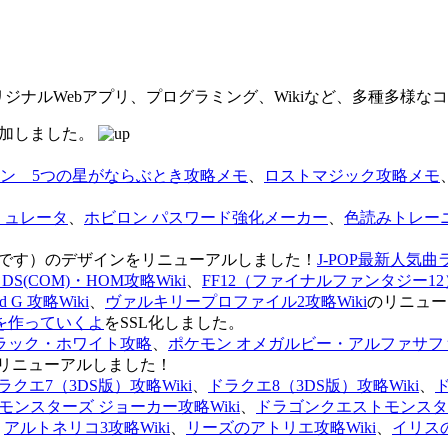
オリジナルWebアプリ、プログラミング、Wikiなど、多種多様
を追加しました。
ン 5つの星がならぶとき攻略メモ
、
ロストマジック攻略メモ
ミュレータ
、
ホビロン パスワード強化メーカー
、
色読みトレー
のページです）のデザインをリニューアルしました！
J-POP最新人気曲
S(COM)・HOM攻略Wiki
、
FF12（ファイナルファンタジー12）
G 攻略Wiki
、
ヴァルキリープロファイル2攻略Wiki
のリニュー
を作っていくよ
をSSL化しました。
ラック・ホワイト攻略
、
ポケモン オメガルビー・アルファサフ
リニューアルしました！
ラクエ7（3DS版）攻略Wiki
、
ドラクエ8（3DS版）攻略Wiki
、
ンスターズ ジョーカー攻略Wiki
、
ドラゴンクエストモンスター
、
アルトネリコ3攻略Wiki
、
リーズのアトリエ攻略Wiki
、
イリス