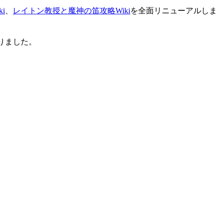
i
、
レイトン教授と魔神の笛攻略Wiki
を全面リニューアルしま
りました。