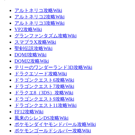
アルトネリコ攻略Wiki
アルトネリコ2攻略Wiki
アルトネリコ3攻略Wiki
VP2攻略Wiki
グランファンタズム攻略Wiki
スマブラX攻略Wiki
聖剣伝説攻略Wiki
DQMJ攻略Wiki
DQMJ2攻略Wiki
テリーのワンダーランド3D攻略Wiki
ドラクエソード攻略Wiki
ドラゴンクエスト6攻略Wiki
ドラゴンクエスト7攻略Wiki
ドラクエ8（3DS）攻略Wiki
ドラゴンクエスト9攻略Wiki
ドラゴンクエスト11攻略Wiki
FF12攻略Wiki
風来のシレンDS攻略Wiki
ポケモンダイヤモンドパール攻略Wiki
ポケモンゴールドシルバー攻略Wiki