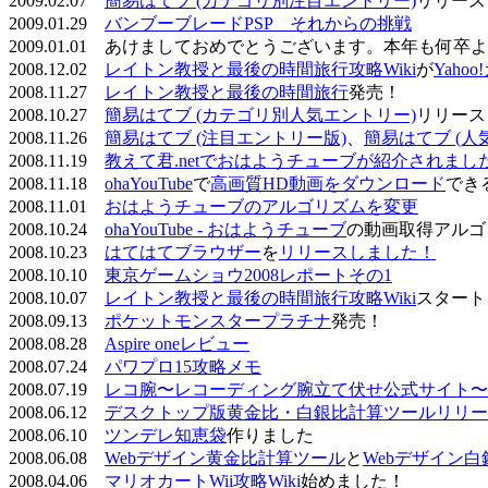
2009.02.07
簡易はてブ (カテゴリ別注目エントリー)
リリース
2009.01.29
バンブーブレードPSP それからの挑戦
2009.01.01 あけましておめでとうございます。本年も何
2008.12.02
レイトン教授と最後の時間旅行攻略Wiki
が
Yaho
2008.11.27
レイトン教授と最後の時間旅行
発売！
2008.10.27
簡易はてブ (カテゴリ別人気エントリー)
リリース
2008.11.26
簡易はてブ (注目エントリー版)
、
簡易はてブ (人
2008.11.19
教えて君.netでおはようチューブが紹介されまし
2008.11.18
ohaYouTube
で
高画質HD動画をダウンロード
でき
2008.11.01
おはようチューブのアルゴリズムを変更
2008.10.24
ohaYouTube - おはようチューブ
の動画取得アルゴ
2008.10.23
はてはてブラウザー
を
リリースしました！
2008.10.10
東京ゲームショウ2008レポートその1
2008.10.07
レイトン教授と最後の時間旅行攻略Wiki
スタート
2008.09.13
ポケットモンスタープラチナ
発売！
2008.08.28
Aspire oneレビュー
2008.07.24
パワプロ15攻略メモ
2008.07.19
レコ腕〜レコーディング腕立て伏せ公式サイト〜
2008.06.12
デスクトップ版黄金比・白銀比計算ツールリリー
2008.06.10
ツンデレ知恵袋
作りました
2008.06.08
Webデザイン黄金比計算ツール
と
Webデザイン
2008.04.06
マリオカートWii攻略Wiki
始めました！