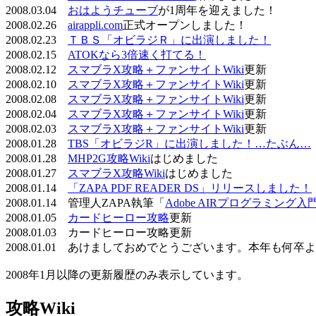
2008.03.04
おはようチューブ
が1周年を迎えました！
2008.02.26
airappli.com
正式オープンしました！
2008.02.23
ＴＢＳ「オビラジＲ」に出演しました！
2008.02.15
ATOKなら3倍速く打てる！
2008.02.12
スマブラX攻略＋ファンサイトWiki
更新
2008.02.10
スマブラX攻略＋ファンサイトWiki
更新
2008.02.08
スマブラX攻略＋ファンサイトWiki
更新
2008.02.04
スマブラX攻略＋ファンサイトWiki
更新
2008.02.03
スマブラX攻略＋ファンサイトWiki
更新
2008.01.28
TBS「オビラジR」に出演しました！…たぶん…
2008.01.28
MHP2G攻略Wiki
はじめました
2008.01.27
スマブラX攻略Wiki
はじめました
2008.01.14
「ZAPA PDF READER DS」リリースしました！
2008.01.14 管理人ZAPA執筆「
Adobe AIRプログラミング入
2008.01.05
カードヒーロー攻略
更新
2008.01.03 カードヒーロー攻略更新
2008.01.01 あけましておめでとうございます。本年も何
2008年1月以降の更新履歴のみ表示しています。
攻略Wiki