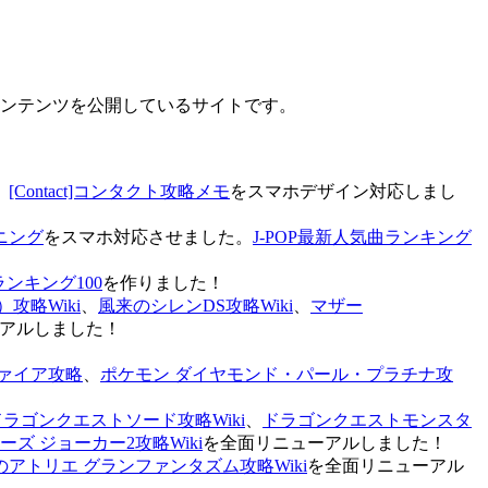
なコンテンツを公開しているサイトです。
、
[Contact]コンタクト攻略メモ
をスマホデザイン対応しまし
ニング
をスマホ対応させました。
J-POP最新人気曲ランキング
ランキング100
を作りました！
攻略Wiki
、
風来のシレンDS攻略Wiki
、
マザー
アルしました！
ァイア攻略
、
ポケモン ダイヤモンド・パール・プラチナ攻
ドラゴンクエストソード攻略Wiki
、
ドラゴンクエストモンスタ
ズ ジョーカー2攻略Wiki
を全面リニューアルしました！
のアトリエ グランファンタズム攻略Wiki
を全面リニューアル