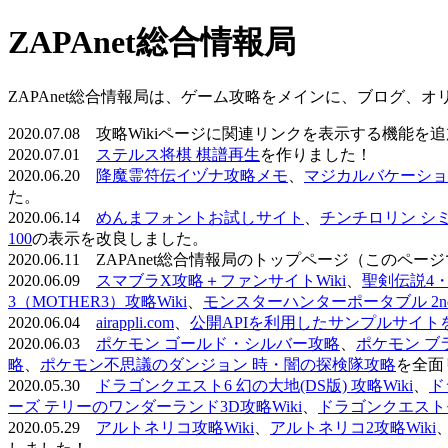
ZAPAnet総合情報局
ZAPAnet総合情報局は、ゲーム攻略をメインに、ブログ、
2020.07.08 攻略Wikiページに関連リンクを表示する機能
2020.07.01
ステルス将棋 棋譜再生
を作りました！
2020.06.20
降魔霊符伝イヅナ攻略メモ
、
マジカルバケーショ
た。
2020.06.14
めんまフォントお試しサイト
、
チンチロリン シ
100
の表示を改良しました。
2020.06.11 ZAPAnet総合情報局のトップページ（こ
2020.06.09
スマブラX攻略＋ファンサイトWiki
、
聖剣伝説4・D
3（MOTHER3）攻略Wiki
、
モンスターハンターポータブル 2nd 
2020.06.04
airappli.com
、
公開APIを利用したサンプルサイト
2020.06.03
ポケモン ゴールド・シルバー攻略
、
ポケモン ブ
略
、
ポケモン不思議のダンジョン 時・闇の探検隊攻略
を全面
2020.05.30
ドラゴンクエスト6 幻の大地(DS版) 攻略Wiki
、
ド
ーズ テリーのワンダーランド3D攻略Wiki
、
ドラゴンクエストモ
2020.05.29
アルトネリコ攻略Wiki
、
アルトネリコ2攻略Wiki