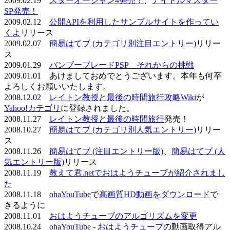
2009.02.19
スターオーシャン4発売！
、
アイドルマスター
SP発売！
2009.02.12
公開APIを利用したサンプルサイトを作ってい
くよ
リリース
2009.02.07
簡易はてブ (カテゴリ別注目エントリー)
リリー
ス
2009.01.29
バンブーブレードPSP それからの挑戦
2009.01.01 あけましておめでとうございます。本年も何卒
よろしくお願いいたします。
2008.12.02
レイトン教授と最後の時間旅行攻略Wiki
が
Yahoo!カテゴリ
に登録されました。
2008.11.27
レイトン教授と最後の時間旅行
発売！
2008.10.27
簡易はてブ (カテゴリ別人気エントリー)
リリー
ス
2008.11.26
簡易はてブ (注目エントリー版)
、
簡易はてブ (人
気エントリー版)
リリース
2008.11.19
教えて君.netでおはようチューブが紹介されまし
た
2008.11.18
ohaYouTube
で
高画質HD動画をダウンロード
で
きるように
2008.11.01
おはようチューブのアルゴリズムを変更
2008.10.24
ohaYouTube - おはようチューブ
の動画取得アル