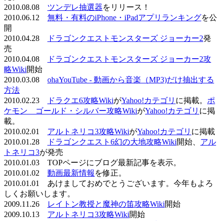
2010.08.08
ツンデレ抽選器
をリリース！
2010.06.12
無料・有料のiPhone・iPadアプリランキング
を公
開
2010.04.28
ドラゴンクエストモンスターズ ジョーカー2
発
売
2010.04.08
ドラゴンクエストモンスターズ ジョーカー2攻
略Wiki
開始
2010.03.08
ohaYouTube - 動画から音楽（MP3)だけ抽出する
方法
2010.02.23
ドラクエ6攻略Wiki
が
Yahoo!カテゴリ
に掲載。
ポ
ケモン ゴールド・シルバー攻略Wiki
が
Yahoo!カテゴリ
に掲
載。
2010.02.01
アルトネリコ3攻略Wiki
が
Yahoo!カテゴリ
に掲載
2010.01.28
ドラゴンクエスト6幻の大地攻略Wiki
開始、
アル
トネリコ3
が発売
2010.01.03 TOPページにブログ最新記事を表示。
2010.01.02
動画最新情報
を修正。
2010.01.01 あけましておめでとうございます。今年もよろ
しくお願いします。
2009.11.26
レイトン教授と魔神の笛攻略Wiki
開始
2009.10.13
アルトネリコ3攻略Wiki
開始