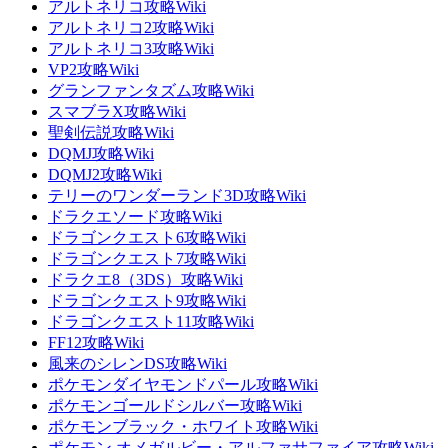
アルトネリコ攻略Wiki
アルトネリコ2攻略Wiki
アルトネリコ3攻略Wiki
VP2攻略Wiki
グランファンタズム攻略Wiki
スマブラX攻略Wiki
聖剣伝説攻略Wiki
DQMJ攻略Wiki
DQMJ2攻略Wiki
テリーのワンダーランド3D攻略Wiki
ドラクエソード攻略Wiki
ドラゴンクエスト6攻略Wiki
ドラゴンクエスト7攻略Wiki
ドラクエ8（3DS）攻略Wiki
ドラゴンクエスト9攻略Wiki
ドラゴンクエスト11攻略Wiki
FF12攻略Wiki
風来のシレンDS攻略Wiki
ポケモンダイヤモンドパール攻略Wiki
ポケモンゴールドシルバー攻略Wiki
ポケモンブラック・ホワイト攻略Wiki
ポケモン オメガルビー・アルファサファイア攻略Wiki