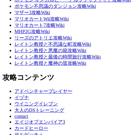
ポケモン不思議のダンジョン攻略Wiki
マザー3攻略Wiki
マリオカートWii攻略Wiki
マリオカート7攻略Wiki
MHP2G攻略Wiki
リーズのアトリエ攻略Wiki
レイトン教授と不思議な町攻略Wiki
レイトン教授と悪魔の箱攻略Wiki
レイトン教授と最後の時間旅行攻略Wiki
レイトン教授と魔神の笛攻略Wiki
攻略コンテンツ
アドベンチャープレイヤー
イヅナ
ウイニングイレブン
大人のDSトレーニング
contact
エイジオブエンパイア3
カードヒーロー
サルゲッチュ