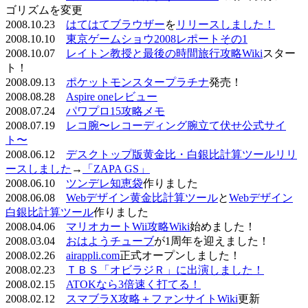
ゴリズムを変更
2008.10.23
はてはてブラウザー
を
リリースしました！
2008.10.10
東京ゲームショウ2008レポートその1
2008.10.07
レイトン教授と最後の時間旅行攻略Wiki
スター
ト！
2008.09.13
ポケットモンスタープラチナ
発売！
2008.08.28
Aspire oneレビュー
2008.07.24
パワプロ15攻略メモ
2008.07.19
レコ腕〜レコーディング腕立て伏せ公式サイ
ト〜
2008.06.12
デスクトップ版黄金比・白銀比計算ツールリリ
ースしました
→
「ZAPA GS」
2008.06.10
ツンデレ知恵袋
作りました
2008.06.08
Webデザイン黄金比計算ツール
と
Webデザイン
白銀比計算ツール
作りました
2008.04.06
マリオカートWii攻略Wiki
始めました！
2008.03.04
おはようチューブ
が1周年を迎えました！
2008.02.26
airappli.com
正式オープンしました！
2008.02.23
ＴＢＳ「オビラジＲ」に出演しました！
2008.02.15
ATOKなら3倍速く打てる！
2008.02.12
スマブラX攻略＋ファンサイトWiki
更新