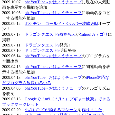
2009.10.07
ohaYouTube - おはようチューブ
に現在の人気動
画を表示する機能を追加
2009.10.05
ohaYouTube - おはようチューブ
に動画名をコピ
ーする機能を追加
2009.09.12
ポケモン ゴールド・シルバー攻略Wiki
オープ
ン！
2009.07.17
ドラゴンクエスト9攻略Wiki
が
Yahoo!カテゴリ
に
掲載
2009.07.11
ドラゴンクエスト9
発売！
2009.07.10
ドラゴンクエスト9
明日発売！
2009.06.14
ohaYouTube - おはようチューブ
のプログラムを
全面改良
2009.04.15
ohaYouTube - おはようチューブ
に関連動画を表
示する機能を追加
2009.04.13
ohaYouTube - おはようチューブ
の
iPhone対応な
どプログラム改良いろいろ
2009.04.05
ohaYouTube - おはようチューブ
のアルゴリズム
を改良
2009.03.13
Googleで「m9（＾Д＾）プギャー検索」できる
ブックマークレット
2009.02.20
小さい“つ”が消えるマシーン
を
作りました
。