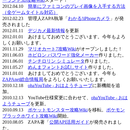
ーランド3D攻略Wiki
スタート！
2012.04.10
簡単にファミコンのプレイ画像を入手する方法
（全ゲームタイトル対応）
2012.02.23 管理人ZAPA執筆「
わかる!iPhoneカメラ
」が発
売されました
2012.01.11
デジカメ最新情報
を更新
2012.01.01 あけましておめでとうございます。今年もよろ
しくお願いします。
2011.11.29
マリオカート7攻略Wiki
がオープンしました！
2011.06.03
ホビロン パスワード強化メーカー
作りました。
2011.06.01
チンチロリン シミュレータ
作りました。
2011.05.27
めんまフォントお試しサイト
作りました。
2011.01.01 あけましておめでとうございます。今年も
ZAPAnet総合情報局
をよろしくお願いいたします。
2010.12.18
ohaYouTube - おはようチューブ
に新機能を追
加。
2010.12.13 YouTube仕様変更に合わせて、
ohaYouTube - おは
ようチューブ
を更新。
2010.09.13
ポケットモンスター攻略Wiki
を移転。
ポケモン
ブラックホワイト攻略Wiki
開始。
2010.08.05 ZAPA著「
公開API活用ガイド
が発売されまし
た。