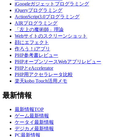
iGoogleガジェットプログラミング
jQueryプログラミング
ActionScript3.0プログラミング
AIRプログラミング
「左上の魔術師」理論
Webサイトのスクリーンショット
顔にエフェクト
作ろう！iアプリ
PHP参考書レビュー
PHPオープンソースWebアプリレビュー
PHPとeAccelerator
PHP用アクセラレータ比較
楽天kobo Touch活用メモ
最新情報
最新情報TOP
ゲーム最新情報
ケータイ最新情報
デジカメ最新情報
PC最新情報