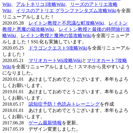
Wiki
、
アルトネリコ3攻略Wiki
、
リーズのアトリエ攻略
Wiki
、
イリスのアトリエ グランファンタズム攻略Wiki
を全面
リニューアルしました！
2020.05.28
レイトン教授と不思議な町攻略Wiki
、
レイトン
教授と悪魔の箱攻略Wiki
、
レイトン教授と最後の時間旅行攻
略Wiki
、
レイトン教授と魔神の笛攻略Wiki
を全面リニューア
ルしました！SSL化も実施しています。
2020.05.25
ドラゴンクエスト9攻略Wiki
を全面リニューアル
しました！
2020.05.21
マリオカートWii攻略Wiki
と
マリオカート7攻略
Wiki
を全面リニューアルしました！スマホから見やすいよう
になりました。
2020.01.01 あけましておめでとうございます。本年もよろ
しくお願いします。
2019.01.01 あけましておめでとうございます。本年もよろ
しくお願いします。
2018.05.17
認知症予防！色読みトレーニング
を作成
2018.01.01 あけましておめでとうございます。本年もよろ
しくお願いします。
2017.06.28
ゲーム最新情報
を更新。
2017.05.19 デザイン変更しました。