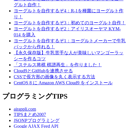
グルト自作！
ヨーグルトを自作するぞ4：R-1を種菌にヨーグルト作
り！
ヨーグルトを自作するぞ3：初めてのヨーグルト自作！
ヨーグルトを自作するぞ2：アイリスオーヤマ KYM-
014 を購入
ヨーグルトを自作するぞ1：ヨーグルトメーカーで牛乳
パックから作れる！
【永久保存版】牛乳苦手な人が美味しいマンゴーラッ
シーを作るコツ
「ステルス将棋 棋譜再生」を作りました！
Cloud9とGitHubを連携させる
CSSで長方形の画像を丸く表示する方法
CentOS 8 に Amazon AWS Cloud9 をインストール
プログラミングTIPS
airappli.com
TIPSまとめ2007
JSONPプログラミング
Google AJAX Feed API