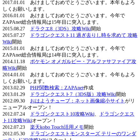
2017.01.01 あけましておめでとうございます。本年もよろ
しくお願いします。
2016.01.01 あけましておめでとうございます。今年で
ZAPAnet総合情報局は15年目に突入します。
2015.08.27
ドラクエ8（3DS）攻略Wiki
開始
2015.07.27
ドラゴンクエスト11 過ぎ去りし時を求めて 攻略
Wiki
開始
2015.01.01 あけましておめでとうございます。今年で
ZAPAnet総合情報局は14年目に突入します。
2014.11.18
ポケモン オメガルビー・アルファサファイア攻
略Wiki
開始
2014.01.01 あけましておめでとうございます。今年もよろ
しくお願いします。
2013.02.29
PHP関数検索：ZAPAnet
作成
2013.01.29
ドラゴンクエスト7（3DS版）攻略Wiki
開始
2012.09.30
おはようチューブ：ネット画像縮小サイト
がリ
ニューアルオープン！
2012.07.24
ドラゴンクエスト10攻略Wiki
、
ドラゴンクエス
ト11攻略Wiki
オープン！
2012.07.23
楽天kobo Touch活用メモ
開始
2012.05.30
ドラゴンクエストモンスターズ テリーのワンダ