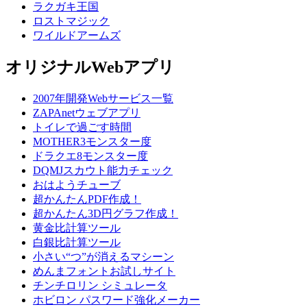
ラクガキ王国
ロストマジック
ワイルドアームズ
オリジナルWebアプリ
2007年開発Webサービス一覧
ZAPAnetウェブアプリ
トイレで過ごす時間
MOTHER3モンスター度
ドラクエ8モンスター度
DQMJスカウト能力チェック
おはようチューブ
超かんたんPDF作成！
超かんたん3D円グラフ作成！
黄金比計算ツール
白銀比計算ツール
小さい“つ”が消えるマシーン
めんまフォントお試しサイト
チンチロリン シミュレータ
ホビロン パスワード強化メーカー