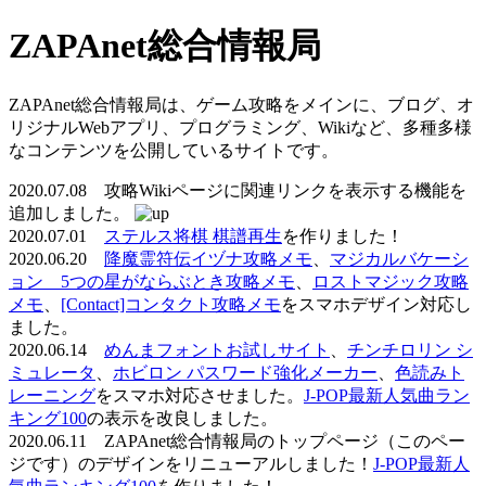
ZAPAnet総合情報局
ZAPAnet総合情報局は、ゲーム攻略をメインに、ブログ、オ
リジナルWebアプリ、プログラミング、Wikiなど、多種多様
なコンテンツを公開しているサイトです。
2020.07.08 攻略Wikiページに関連リンクを表示する機能を
追加しました。
2020.07.01
ステルス将棋 棋譜再生
を作りました！
2020.06.20
降魔霊符伝イヅナ攻略メモ
、
マジカルバケーシ
ョン 5つの星がならぶとき攻略メモ
、
ロストマジック攻略
メモ
、
[Contact]コンタクト攻略メモ
をスマホデザイン対応し
ました。
2020.06.14
めんまフォントお試しサイト
、
チンチロリン シ
ミュレータ
、
ホビロン パスワード強化メーカー
、
色読みト
レーニング
をスマホ対応させました。
J-POP最新人気曲ラン
キング100
の表示を改良しました。
2020.06.11 ZAPAnet総合情報局のトップページ（このペー
ジです）のデザインをリニューアルしました！
J-POP最新人