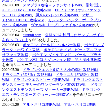
気曲ランキング100
を作りました！
2020.06.09
スマブラX攻略＋ファンサイトWiki
、
聖剣伝説
4・DS(COM)・HOM攻略Wiki
、
FF12（ファイナルファンタ
ジー12）攻略Wiki
、
風来のシレンDS攻略Wiki
、
マザー
3（MOTHER3）攻略Wiki
、
モンスターハンターポータブル
2nd G 攻略Wiki
、
ヴァルキリープロファイル2攻略Wiki
のリニ
ューアルしました！
2020.06.04
airappli.com
、
公開APIを利用したサンプルサイト
を作っていくよ
をSSL化しました。
2020.06.03
ポケモン ゴールド・シルバー攻略
、
ポケモン ブ
ラック・ホワイト攻略
、
ポケモン オメガルビー・アルファ
サファイア攻略
、
ポケモン ダイヤモンド・パール・プラチ
ナ攻略
、
ポケモン不思議のダンジョン 時・闇の探検隊攻略
を全面リニューアルしました！
2020.05.30
ドラゴンクエスト6 幻の大地(DS版) 攻略Wiki
、
ドラクエ7（3DS版）攻略Wiki
、
ドラクエ8（3DS版）攻略
Wiki
、
ドラゴンクエストソード攻略Wiki
、
ドラゴンクエスト
モンスターズ テリーのワンダーランド3D攻略Wiki
、
ドラゴ
ンクエストモンスターズ ジョーカー攻略Wiki
、
ドラゴンク
エストモンスターズ ジョーカー2攻略Wiki
を全面リニューア
ルしました！
2020.05.29
アルトネリコ攻略Wiki
、
アルトネリコ2攻略