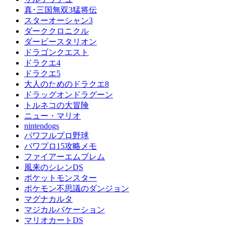
真･三国無双3猛将伝
スターオーシャン3
ダーククロニクル
ダービースタリオン
ドラゴンクエスト
ドラクエ4
ドラクエ5
大人のためのドラクエ8
ドラッグオンドラグーン
トルネコの大冒険
ニュー・マリオ
nintendogs
パワフルプロ野球
パワプロ15攻略メモ
ファイアーエムブレム
風来のシレンDS
ポケットモンスター
ポケモン不思議のダンジョン
マグナカルタ
マジカルバケーション
マリオカートDS