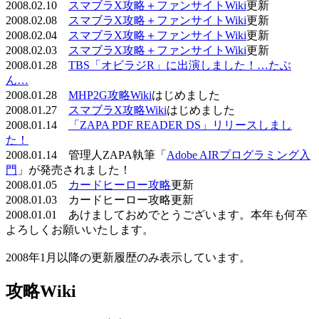
2008.02.10
スマブラX攻略＋ファンサイトWiki
更新
2008.02.08
スマブラX攻略＋ファンサイトWiki
更新
2008.02.04
スマブラX攻略＋ファンサイトWiki
更新
2008.02.03
スマブラX攻略＋ファンサイトWiki
更新
2008.01.28
TBS「オビラジR」に出演しました！…たぶ
ん…
2008.01.28
MHP2G攻略Wiki
はじめました
2008.01.27
スマブラX攻略Wiki
はじめました
2008.01.14
「ZAPA PDF READER DS」リリースしまし
た！
2008.01.14 管理人ZAPA執筆「
Adobe AIRプログラミング入
門
」が発売されました！
2008.01.05
カードヒーロー攻略
更新
2008.01.03 カードヒーロー攻略更新
2008.01.01 あけましておめでとうございます。本年も何卒
よろしくお願いいたします。
2008年1月以降の更新履歴のみ表示しています。
攻略Wiki