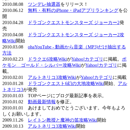
2010.08.08
ツンデレ抽選器
をリリース！
2010.06.12
無料・有料のiPhone・iPadアプリランキング
を公
開
2010.04.28
ドラゴンクエストモンスターズ ジョーカー2
発
売
2010.04.08
ドラゴンクエストモンスターズ ジョーカー2攻
略Wiki
開始
2010.03.08
ohaYouTube - 動画から音楽（MP3)だけ抽出する
方法
2010.02.23
ドラクエ6攻略Wiki
が
Yahoo!カテゴリ
に掲載。
ポ
ケモン ゴールド・シルバー攻略Wiki
が
Yahoo!カテゴリ
に掲
載。
2010.02.01
アルトネリコ3攻略Wiki
が
Yahoo!カテゴリ
に掲載
2010.01.28
ドラゴンクエスト6幻の大地攻略Wiki
開始、
アル
トネリコ3
が発売
2010.01.03 TOPページにブログ最新記事を表示。
2010.01.02
動画最新情報
を修正。
2010.01.01 あけましておめでとうございます。今年もよろ
しくお願いします。
2009.11.26
レイトン教授と魔神の笛攻略Wiki
開始
2009.10.13
アルトネリコ3攻略Wiki
開始