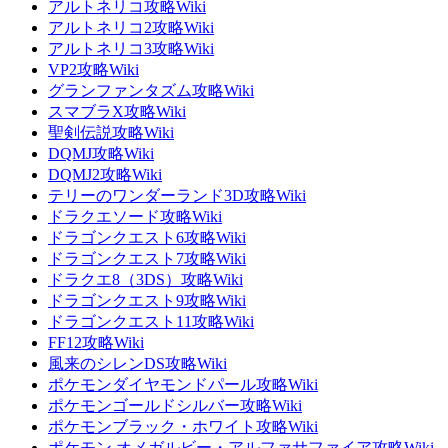
アルトネリコ攻略Wiki
アルトネリコ2攻略Wiki
アルトネリコ3攻略Wiki
VP2攻略Wiki
グランファンタズム攻略Wiki
スマブラX攻略Wiki
聖剣伝説攻略Wiki
DQMJ攻略Wiki
DQMJ2攻略Wiki
テリーのワンダーランド3D攻略Wiki
ドラクエソード攻略Wiki
ドラゴンクエスト6攻略Wiki
ドラゴンクエスト7攻略Wiki
ドラクエ8（3DS）攻略Wiki
ドラゴンクエスト9攻略Wiki
ドラゴンクエスト11攻略Wiki
FF12攻略Wiki
風来のシレンDS攻略Wiki
ポケモンダイヤモンドパール攻略Wiki
ポケモンゴールドシルバー攻略Wiki
ポケモンブラック・ホワイト攻略Wiki
ポケモン オメガルビー・アルファサファイア攻略Wiki