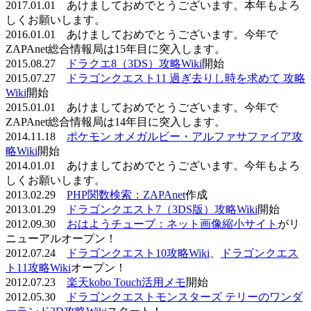
2017.01.01 あけましておめでとうございます。本年もよろ
しくお願いします。
2016.01.01 あけましておめでとうございます。今年で
ZAPAnet総合情報局は15年目に突入します。
2015.08.27
ドラクエ8（3DS）攻略Wiki
開始
2015.07.27
ドラゴンクエスト11 過ぎ去りし時を求めて 攻略
Wiki
開始
2015.01.01 あけましておめでとうございます。今年で
ZAPAnet総合情報局は14年目に突入します。
2014.11.18
ポケモン オメガルビー・アルファサファイア攻
略Wiki
開始
2014.01.01 あけましておめでとうございます。今年もよろ
しくお願いします。
2013.02.29
PHP関数検索：ZAPAnet
作成
2013.01.29
ドラゴンクエスト7（3DS版）攻略Wiki
開始
2012.09.30
おはようチューブ：ネット画像縮小サイト
がリ
ニューアルオープン！
2012.07.24
ドラゴンクエスト10攻略Wiki
、
ドラゴンクエス
ト11攻略Wiki
オープン！
2012.07.23
楽天kobo Touch活用メモ
開始
2012.05.30
ドラゴンクエストモンスターズ テリーのワンダ