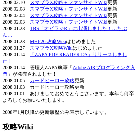
2008.02.10
スマブラX攻略＋ファンサイトWiki
更新
2008.02.08
スマブラX攻略＋ファンサイトWiki
更新
2008.02.04
スマブラX攻略＋ファンサイトWiki
更新
2008.02.03
スマブラX攻略＋ファンサイトWiki
更新
2008.01.28
TBS「オビラジR」に出演しました！…たぶ
ん…
2008.01.28
MHP2G攻略Wiki
はじめました
2008.01.27
スマブラX攻略Wiki
はじめました
2008.01.14
「ZAPA PDF READER DS」リリースしまし
た！
2008.01.14 管理人ZAPA執筆「
Adobe AIRプログラミング入
門
」が発売されました！
2008.01.05
カードヒーロー攻略
更新
2008.01.03 カードヒーロー攻略更新
2008.01.01 あけましておめでとうございます。本年も何卒
よろしくお願いいたします。
2008年1月以降の更新履歴のみ表示しています。
攻略Wiki