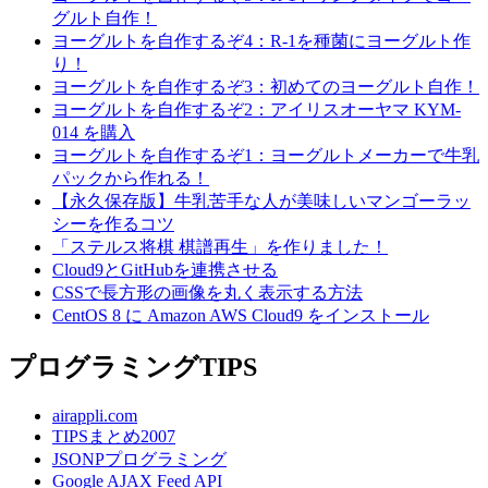
グルト自作！
ヨーグルトを自作するぞ4：R-1を種菌にヨーグルト作
り！
ヨーグルトを自作するぞ3：初めてのヨーグルト自作！
ヨーグルトを自作するぞ2：アイリスオーヤマ KYM-
014 を購入
ヨーグルトを自作するぞ1：ヨーグルトメーカーで牛乳
パックから作れる！
【永久保存版】牛乳苦手な人が美味しいマンゴーラッ
シーを作るコツ
「ステルス将棋 棋譜再生」を作りました！
Cloud9とGitHubを連携させる
CSSで長方形の画像を丸く表示する方法
CentOS 8 に Amazon AWS Cloud9 をインストール
プログラミングTIPS
airappli.com
TIPSまとめ2007
JSONPプログラミング
Google AJAX Feed API