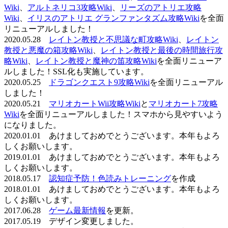
Wiki
、
アルトネリコ3攻略Wiki
、
リーズのアトリエ攻略
Wiki
、
イリスのアトリエ グランファンタズム攻略Wiki
を全面
リニューアルしました！
2020.05.28
レイトン教授と不思議な町攻略Wiki
、
レイトン
教授と悪魔の箱攻略Wiki
、
レイトン教授と最後の時間旅行攻
略Wiki
、
レイトン教授と魔神の笛攻略Wiki
を全面リニューア
ルしました！SSL化も実施しています。
2020.05.25
ドラゴンクエスト9攻略Wiki
を全面リニューアル
しました！
2020.05.21
マリオカートWii攻略Wiki
と
マリオカート7攻略
Wiki
を全面リニューアルしました！スマホから見やすいよう
になりました。
2020.01.01 あけましておめでとうございます。本年もよろ
しくお願いします。
2019.01.01 あけましておめでとうございます。本年もよろ
しくお願いします。
2018.05.17
認知症予防！色読みトレーニング
を作成
2018.01.01 あけましておめでとうございます。本年もよろ
しくお願いします。
2017.06.28
ゲーム最新情報
を更新。
2017.05.19 デザイン変更しました。