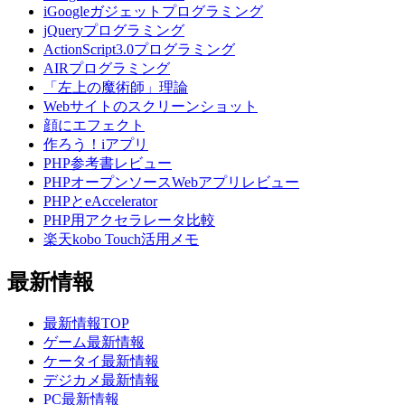
iGoogleガジェットプログラミング
jQueryプログラミング
ActionScript3.0プログラミング
AIRプログラミング
「左上の魔術師」理論
Webサイトのスクリーンショット
顔にエフェクト
作ろう！iアプリ
PHP参考書レビュー
PHPオープンソースWebアプリレビュー
PHPとeAccelerator
PHP用アクセラレータ比較
楽天kobo Touch活用メモ
最新情報
最新情報TOP
ゲーム最新情報
ケータイ最新情報
デジカメ最新情報
PC最新情報