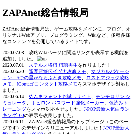
ZAPAnet総合情報局
ZAPAnet総合情報局は、ゲーム攻略をメインに、ブログ、オ
リジナルWebアプリ、プログラミング、Wikiなど、多種多様
なコンテンツを公開しているサイトです。
2020.07.08 攻略Wikiページに関連リンクを表示する機能を
追加しました。
2020.07.01
ステルス将棋 棋譜再生
を作りました！
2020.06.20
降魔霊符伝イヅナ攻略メモ
、
マジカルバケーシ
ョン 5つの星がならぶとき攻略メモ
、
ロストマジック攻略
メモ
、
[Contact]コンタクト攻略メモ
をスマホデザイン対応し
ました。
2020.06.14
めんまフォントお試しサイト
、
チンチロリン シ
ミュレータ
、
ホビロン パスワード強化メーカー
、
色読みト
レーニング
をスマホ対応させました。
J-POP最新人気曲ラン
キング100
の表示を改良しました。
2020.06.11 ZAPAnet総合情報局のトップページ（このペー
ジです）のデザインをリニューアルしました！
J-POP最新人