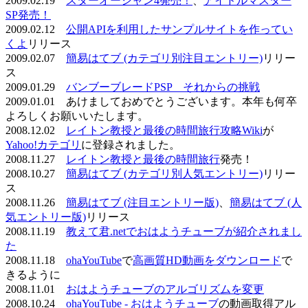
2009.02.19
スターオーシャン4発売！
、
アイドルマスター
SP発売！
2009.02.12
公開APIを利用したサンプルサイトを作ってい
くよ
リリース
2009.02.07
簡易はてブ (カテゴリ別注目エントリー)
リリー
ス
2009.01.29
バンブーブレードPSP それからの挑戦
2009.01.01 あけましておめでとうございます。本年も何卒
よろしくお願いいたします。
2008.12.02
レイトン教授と最後の時間旅行攻略Wiki
が
Yahoo!カテゴリ
に登録されました。
2008.11.27
レイトン教授と最後の時間旅行
発売！
2008.10.27
簡易はてブ (カテゴリ別人気エントリー)
リリー
ス
2008.11.26
簡易はてブ (注目エントリー版)
、
簡易はてブ (人
気エントリー版)
リリース
2008.11.19
教えて君.netでおはようチューブが紹介されまし
た
2008.11.18
ohaYouTube
で
高画質HD動画をダウンロード
で
きるように
2008.11.01
おはようチューブのアルゴリズムを変更
2008.10.24
ohaYouTube - おはようチューブ
の動画取得アル