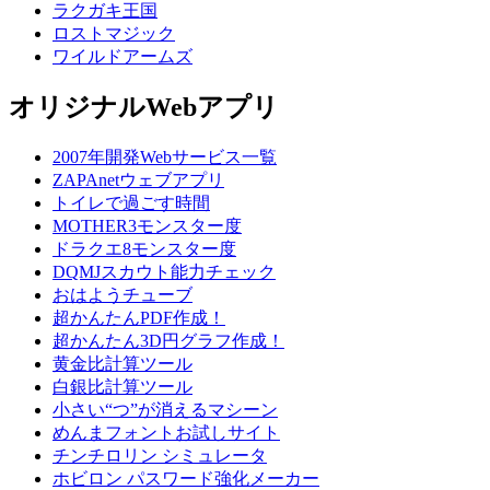
ラクガキ王国
ロストマジック
ワイルドアームズ
オリジナルWebアプリ
2007年開発Webサービス一覧
ZAPAnetウェブアプリ
トイレで過ごす時間
MOTHER3モンスター度
ドラクエ8モンスター度
DQMJスカウト能力チェック
おはようチューブ
超かんたんPDF作成！
超かんたん3D円グラフ作成！
黄金比計算ツール
白銀比計算ツール
小さい“つ”が消えるマシーン
めんまフォントお試しサイト
チンチロリン シミュレータ
ホビロン パスワード強化メーカー