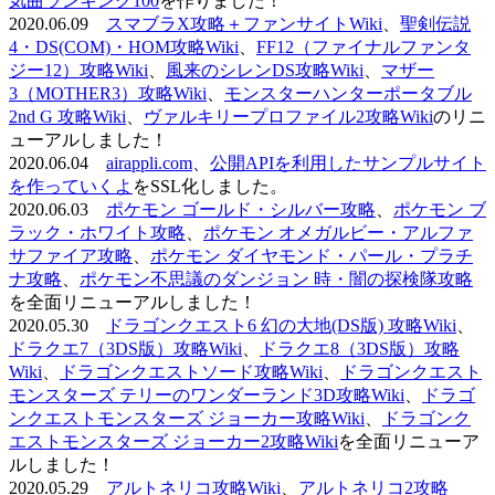
気曲ランキング100
を作りました！
2020.06.09
スマブラX攻略＋ファンサイトWiki
、
聖剣伝説
4・DS(COM)・HOM攻略Wiki
、
FF12（ファイナルファンタ
ジー12）攻略Wiki
、
風来のシレンDS攻略Wiki
、
マザー
3（MOTHER3）攻略Wiki
、
モンスターハンターポータブル
2nd G 攻略Wiki
、
ヴァルキリープロファイル2攻略Wiki
のリニ
ューアルしました！
2020.06.04
airappli.com
、
公開APIを利用したサンプルサイト
を作っていくよ
をSSL化しました。
2020.06.03
ポケモン ゴールド・シルバー攻略
、
ポケモン ブ
ラック・ホワイト攻略
、
ポケモン オメガルビー・アルファ
サファイア攻略
、
ポケモン ダイヤモンド・パール・プラチ
ナ攻略
、
ポケモン不思議のダンジョン 時・闇の探検隊攻略
を全面リニューアルしました！
2020.05.30
ドラゴンクエスト6 幻の大地(DS版) 攻略Wiki
、
ドラクエ7（3DS版）攻略Wiki
、
ドラクエ8（3DS版）攻略
Wiki
、
ドラゴンクエストソード攻略Wiki
、
ドラゴンクエスト
モンスターズ テリーのワンダーランド3D攻略Wiki
、
ドラゴ
ンクエストモンスターズ ジョーカー攻略Wiki
、
ドラゴンク
エストモンスターズ ジョーカー2攻略Wiki
を全面リニューア
ルしました！
2020.05.29
アルトネリコ攻略Wiki
、
アルトネリコ2攻略