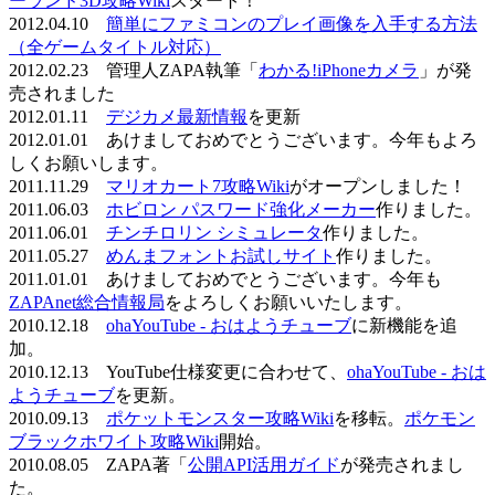
ーランド3D攻略Wiki
スタート！
2012.04.10
簡単にファミコンのプレイ画像を入手する方法
（全ゲームタイトル対応）
2012.02.23 管理人ZAPA執筆「
わかる!iPhoneカメラ
」が発
売されました
2012.01.11
デジカメ最新情報
を更新
2012.01.01 あけましておめでとうございます。今年もよろ
しくお願いします。
2011.11.29
マリオカート7攻略Wiki
がオープンしました！
2011.06.03
ホビロン パスワード強化メーカー
作りました。
2011.06.01
チンチロリン シミュレータ
作りました。
2011.05.27
めんまフォントお試しサイト
作りました。
2011.01.01 あけましておめでとうございます。今年も
ZAPAnet総合情報局
をよろしくお願いいたします。
2010.12.18
ohaYouTube - おはようチューブ
に新機能を追
加。
2010.12.13 YouTube仕様変更に合わせて、
ohaYouTube - おは
ようチューブ
を更新。
2010.09.13
ポケットモンスター攻略Wiki
を移転。
ポケモン
ブラックホワイト攻略Wiki
開始。
2010.08.05 ZAPA著「
公開API活用ガイド
が発売されまし
た。