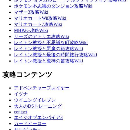
ポケモン不思議のダンジョン攻略Wiki
マザー3攻略Wiki
マリオカートWii攻略Wiki
マリオカート7攻略Wiki
MHP2G攻略Wiki
リーズのアトリエ攻略Wiki
レイトン教授と不思議な町攻略Wiki
レイトン教授と悪魔の箱攻略Wiki
レイトン教授と最後の時間旅行攻略Wiki
レイトン教授と魔神の笛攻略Wiki
攻略コンテンツ
アドベンチャープレイヤー
イヅナ
ウイニングイレブン
大人のDSトレーニング
contact
エイジオブエンパイア3
カードヒーロー
サルゲッチュ