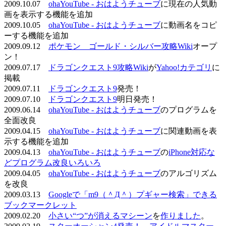
2009.10.07
ohaYouTube - おはようチューブ
に現在の人気動
画を表示する機能を追加
2009.10.05
ohaYouTube - おはようチューブ
に動画名をコピ
ーする機能を追加
2009.09.12
ポケモン ゴールド・シルバー攻略Wiki
オープ
ン！
2009.07.17
ドラゴンクエスト9攻略Wiki
が
Yahoo!カテゴリ
に
掲載
2009.07.11
ドラゴンクエスト9
発売！
2009.07.10
ドラゴンクエスト9
明日発売！
2009.06.14
ohaYouTube - おはようチューブ
のプログラムを
全面改良
2009.04.15
ohaYouTube - おはようチューブ
に関連動画を表
示する機能を追加
2009.04.13
ohaYouTube - おはようチューブ
の
iPhone対応な
どプログラム改良いろいろ
2009.04.05
ohaYouTube - おはようチューブ
のアルゴリズム
を改良
2009.03.13
Googleで「m9（＾Д＾）プギャー検索」できる
ブックマークレット
2009.02.20
小さい“つ”が消えるマシーン
を
作りました
。