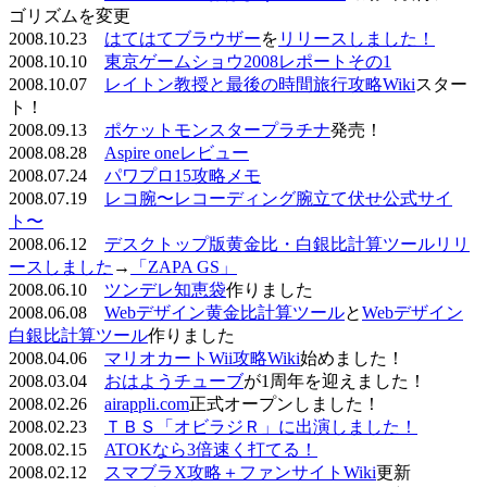
ゴリズムを変更
2008.10.23
はてはてブラウザー
を
リリースしました！
2008.10.10
東京ゲームショウ2008レポートその1
2008.10.07
レイトン教授と最後の時間旅行攻略Wiki
スター
ト！
2008.09.13
ポケットモンスタープラチナ
発売！
2008.08.28
Aspire oneレビュー
2008.07.24
パワプロ15攻略メモ
2008.07.19
レコ腕〜レコーディング腕立て伏せ公式サイ
ト〜
2008.06.12
デスクトップ版黄金比・白銀比計算ツールリリ
ースしました
→
「ZAPA GS」
2008.06.10
ツンデレ知恵袋
作りました
2008.06.08
Webデザイン黄金比計算ツール
と
Webデザイン
白銀比計算ツール
作りました
2008.04.06
マリオカートWii攻略Wiki
始めました！
2008.03.04
おはようチューブ
が1周年を迎えました！
2008.02.26
airappli.com
正式オープンしました！
2008.02.23
ＴＢＳ「オビラジＲ」に出演しました！
2008.02.15
ATOKなら3倍速く打てる！
2008.02.12
スマブラX攻略＋ファンサイトWiki
更新