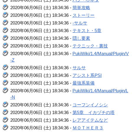
2020年06月06日 (土) 18:34:36 -
簡単攻略
2020年06月06日 (土) 18:34:36 -
ストーリー
2020年06月06日 (土) 18:34:36 -
-サルサ
2020年06月06日 (土) 18:34:36 -
テキスト・5章
2020年06月06日 (土) 18:34:36 -
隠し要素
2020年06月06日 (土) 18:34:36 -
テクニック・裏技
2020年06月06日 (土) 18:34:36 -
PukiWiki/1.4/Manual/Plugin/V
-Z
2020年06月06日 (土) 18:34:36 -
サルサ
2020年06月06日 (土) 18:34:36 -
アシスト系PSI
2020年06月06日 (土) 18:34:36 -
最強系装備
2020年06月06日 (土) 18:34:36 -
PukiWiki/1.4/Manual/Plugin/L
-N
2020年06月06日 (土) 18:34:36 -
コーフンイノシシ
2020年06月06日 (土) 18:34:36 -
第5章 イカヅチの塔
2020年06月06日 (土) 18:34:36 -
レアアイテムなど
2020年06月06日 (土) 18:34:36 -
ＭＯＴＨＥＲ３