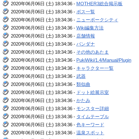
2020年06月06日 (土) 18:34:36 -
MOTHER3総合掲示板
2020年06月06日 (土) 18:34:36 -
ボス一覧
2020年06月06日 (土) 18:34:36 -
ニューポークシティ
2020年06月06日 (土) 18:34:36 -
Wiki編集方法
2020年06月06日 (土) 18:34:36 -
店舗情報
2020年06月06日 (土) 18:34:36 -
バンダナ
2020年06月06日 (土) 18:34:36 -
その他のあたま
2020年06月06日 (土) 18:34:36 -
PukiWiki/1.4/Manual/Plugin
2020年06月06日 (土) 18:34:36 -
キャラクター一覧
2020年06月06日 (土) 18:34:36 -
武器
2020年06月06日 (土) 18:34:36 -
類似曲
2020年06月06日 (土) 18:34:36 -
ドット絵展示室
2020年06月06日 (土) 18:34:36 -
かたみ
2020年06月06日 (土) 18:34:36 -
モンスター詳細
2020年06月06日 (土) 18:34:36 -
タイムテーブル
2020年06月06日 (土) 18:34:36 -
色キーワード
2020年06月06日 (土) 18:34:36 -
温泉スポット