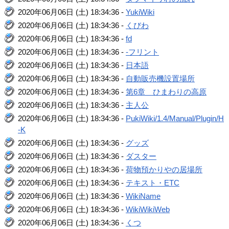
2020年06月06日 (土) 18:34:36 -
YukiWiki
2020年06月06日 (土) 18:34:36 -
くびわ
2020年06月06日 (土) 18:34:36 -
fd
2020年06月06日 (土) 18:34:36 -
-フリント
2020年06月06日 (土) 18:34:36 -
日本語
2020年06月06日 (土) 18:34:36 -
自動販売機設置場所
2020年06月06日 (土) 18:34:36 -
第6章 ひまわりの高原
2020年06月06日 (土) 18:34:36 -
主人公
2020年06月06日 (土) 18:34:36 -
PukiWiki/1.4/Manual/Plugin/H
-K
2020年06月06日 (土) 18:34:36 -
グッズ
2020年06月06日 (土) 18:34:36 -
ダスター
2020年06月06日 (土) 18:34:36 -
荷物預かりやの居場所
2020年06月06日 (土) 18:34:36 -
テキスト・ETC
2020年06月06日 (土) 18:34:36 -
WikiName
2020年06月06日 (土) 18:34:36 -
WikiWikiWeb
2020年06月06日 (土) 18:34:36 -
くつ