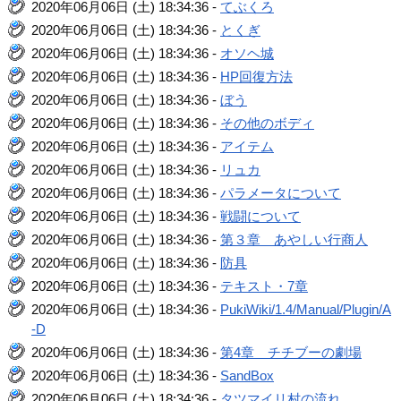
2020年06月06日 (土) 18:34:36 -
てぶくろ
2020年06月06日 (土) 18:34:36 -
とくぎ
2020年06月06日 (土) 18:34:36 -
オソヘ城
2020年06月06日 (土) 18:34:36 -
HP回復方法
2020年06月06日 (土) 18:34:36 -
ぼう
2020年06月06日 (土) 18:34:36 -
その他のボディ
2020年06月06日 (土) 18:34:36 -
アイテム
2020年06月06日 (土) 18:34:36 -
リュカ
2020年06月06日 (土) 18:34:36 -
パラメータについて
2020年06月06日 (土) 18:34:36 -
戦闘について
2020年06月06日 (土) 18:34:36 -
第３章 あやしい行商人
2020年06月06日 (土) 18:34:36 -
防具
2020年06月06日 (土) 18:34:36 -
テキスト・7章
2020年06月06日 (土) 18:34:36 -
PukiWiki/1.4/Manual/Plugin/A
-D
2020年06月06日 (土) 18:34:36 -
第4章 チチブーの劇場
2020年06月06日 (土) 18:34:36 -
SandBox
2020年06月06日 (土) 18:34:36 -
タツマイリ村の流れ