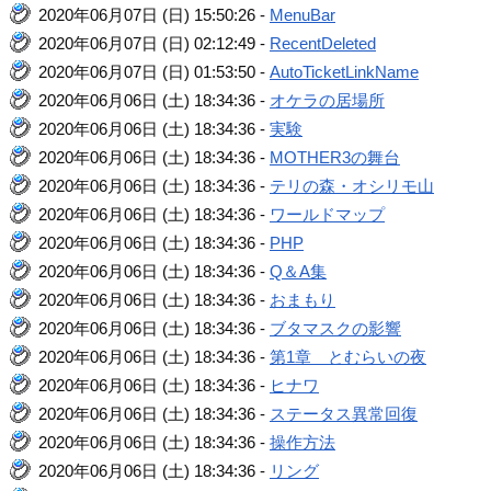
2020年06月07日 (日) 15:50:26 -
MenuBar
2020年06月07日 (日) 02:12:49 -
RecentDeleted
2020年06月07日 (日) 01:53:50 -
AutoTicketLinkName
2020年06月06日 (土) 18:34:36 -
オケラの居場所
2020年06月06日 (土) 18:34:36 -
実験
2020年06月06日 (土) 18:34:36 -
MOTHER3の舞台
2020年06月06日 (土) 18:34:36 -
テリの森・オシリモ山
2020年06月06日 (土) 18:34:36 -
ワールドマップ
2020年06月06日 (土) 18:34:36 -
PHP
2020年06月06日 (土) 18:34:36 -
Q＆A集
2020年06月06日 (土) 18:34:36 -
おまもり
2020年06月06日 (土) 18:34:36 -
ブタマスクの影響
2020年06月06日 (土) 18:34:36 -
第1章 とむらいの夜
2020年06月06日 (土) 18:34:36 -
ヒナワ
2020年06月06日 (土) 18:34:36 -
ステータス異常回復
2020年06月06日 (土) 18:34:36 -
操作方法
2020年06月06日 (土) 18:34:36 -
リング