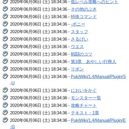
2020年06月06日 (土) 18:34:36 -
低レベル攻略へのヒント
2020年06月06日 (土) 18:34:36 -
その他のぶき
2020年06月06日 (土) 18:34:36 -
特殊コマンド
2020年06月06日 (土) 18:34:36 -
-ボニー
2020年06月06日 (土) 18:34:36 -
スタッフ
2020年06月06日 (土) 18:34:36 -
さるげい
2020年06月06日 (土) 18:34:36 -
ウエス
2020年06月06日 (土) 18:34:36 -
戦闘のコツ
2020年06月06日 (土) 18:34:36 -
第3章 あやしい行商人
2020年06月06日 (土) 18:34:36 -
リボン
2020年06月06日 (土) 18:34:36 -
PukiWiki/1.4/Manual/Plugin/S
-U
2020年06月06日 (土) 18:34:36 -
においをかぐ
2020年06月06日 (土) 18:34:36 -
モンスター一覧
2020年06月06日 (土) 18:34:36 -
攻略チャート
2020年06月06日 (土) 18:34:36 -
テキスト・1章
2020年06月06日 (土) 18:34:36 -
PukiWiki/1.4/Manual/Plugin/E
-G