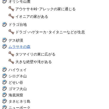
オリシモ山麓
アウケサキ峠･アレックの家に通じる
イオニアの家がある
ドラゴ台地
ドラゴ･ハゲターカ･タイタニーなどが生息
デス砂漠
ムラサキの森
タツマイリの東に広がる
大きな絶壁や滝がある
ハイウェイ
シログネ山
どせい谷
ゴマフ火山
海底洞窟
タネヒネリ島
ニューポーク