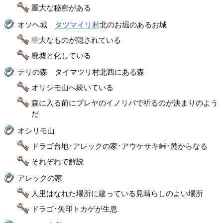
重大な秘密がある
オソヘ城
タツマイリ村
北のお堀のあるお城
重大なものが隠されている
廃墟と化している
テリの森 タイマツリ村北西にある森
オリシモ山へ続いている
森に入る前にプレヤのイノリバで祈るのが決まりのよう
だ
オシリモ山
ドラゴ台地･アレックの家･アウケサキ峠･麓からなる
それぞれで解説
アレックの家
人里はなれた場所に建っている見晴らしのよい場所
ドラゴ･矢印トカゲが生息