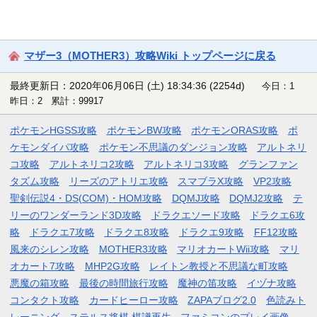
マザー3（MOTHER3）攻略Wiki トップページに戻る
最終更新日：2020年06月06日 (土) 18:34:36
(2254d)
今日：1
昨日：2 累計：99917
ポケモンHGSS攻略
ポケモンBW攻略
ポケモンORAS攻略
ポ
ケモンダイパ攻略
ポケモン不思議のダンジョン攻略
アルトネリ
コ攻略
アルトネリコ2攻略
アルトネリコ3攻略
グランファン
タズム攻略
リーズのアトリエ攻略
スマブラX攻略
VP2攻略
聖剣伝説4・DS(COM)・HOM攻略
DQMJ攻略
DQMJ2攻略
テ
リーのワンダーランド3D攻略
ドラクエソード攻略
ドラクエ6攻
略
ドラクエ7攻略
ドラクエ8攻略
ドラクエ9攻略
FF12攻略
風来のシレン攻略
MOTHER3攻略
マリオカートWii攻略
マリ
オカート7攻略
MHP2G攻略
レイトン教授と不思議な町攻略
悪魔の箱攻略
最後の時間旅行攻略
魔神の笛攻略
イヅナ攻略
コンタクト攻略
カードヒーロー攻略
ZAPAブログ2.0
色読みト
レーニング
ステルス将棋 棋譜再生
ファミコンのプレイ画像