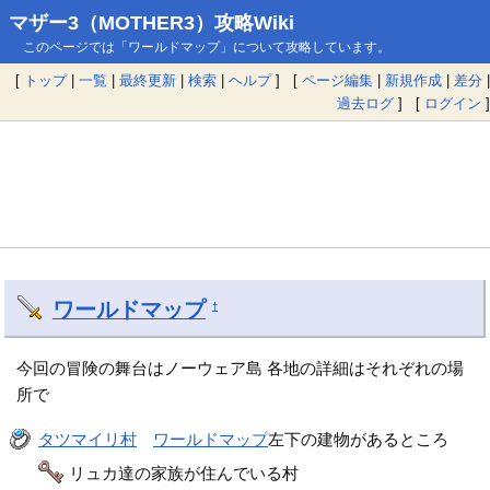
マザー3（MOTHER3）攻略Wiki
このページでは「ワールドマップ」について攻略しています。
[
トップ
|
一覧
|
最終更新
|
検索
|
ヘルプ
] [
ページ編集
|
新規作成
|
差分
|
過去ログ
] [
ログイン
]
ワールドマップ
†
今回の冒険の舞台はノーウェア島 各地の詳細はそれぞれの場
所で
タツマイリ村
ワールドマップ
左下の建物があるところ
リュカ達の家族が住んでいる村