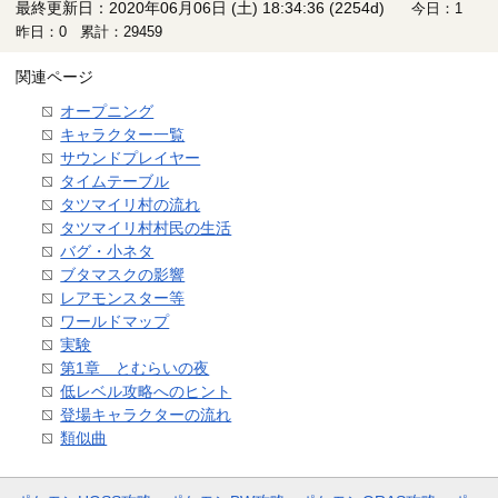
最終更新日：2020年06月06日 (土) 18:34:36
(2254d)
今日：1
昨日：0 累計：29459
関連ページ
オープニング
キャラクター一覧
サウンドプレイヤー
タイムテーブル
タツマイリ村の流れ
タツマイリ村村民の生活
バグ・小ネタ
ブタマスクの影響
レアモンスター等
ワールドマップ
実験
第1章 とむらいの夜
低レベル攻略へのヒント
登場キャラクターの流れ
類似曲