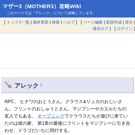
マザー3（MOTHER3）攻略Wiki
このページでは「アレック」について攻略しています。
[
トップ
|
一覧
|
最終更新
|
検索
|
ヘルプ
] [
ページ編集
|
新規作成
|
差分
|
過去ログ
] [
ログイン
]
アレック
†
NPC。 ヒナワのおとうさん。クラウス&リュカのおじいさ
ん。フリントのおしゅうとさん。マジプシーやカエルたちの
友人でもある。
オープニング
でクラウスたちが遊びに来てい
たのは彼の家。 第1章の最後にフリントをマジプシーに引き合
わせ、ドラゴだいちに同行する。