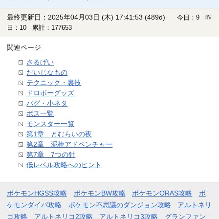
最終更新日：2025年04月03日 (木) 17:41:53
(489d)
今日：9 昨
日：10 累計：177653
関連ページ
さるげい
だいじなもの
テクニック・裏技
ドロボーグッズ
バグ・小ネタ
ボス一覧
モンスター一覧
第1章 とむらいの夜
第2章 泥棒アドベンチャー
第7章 7つの針
低レベル攻略へのヒント
ポケモンHGSS攻略
ポケモンBW攻略
ポケモンORAS攻略
ポ
ケモンダイパ攻略
ポケモン不思議のダンジョン攻略
アルトネリ
コ攻略
アルトネリコ2攻略
アルトネリコ3攻略
グランファン