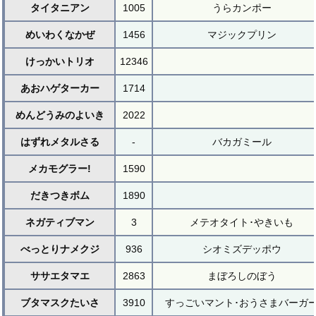
タイタニアン
1005
うらカンポー
めいわくなかぜ
1456
マジックプリン
けっかいトリオ
12346
あおハゲターカー
1714
めんどうみのよいき
2022
はずれメタルさる
-
バカガミール
メカモグラー!
1590
だきつきボム
1890
ネガティブマン
3
メテオタイト･やきいも
べっとりナメクジ
936
シオミズデッポウ
ササエタマエ
2863
まぼろしのぼう
ブタマスクたいさ
3910
すっごいマント･おうさまバーガ