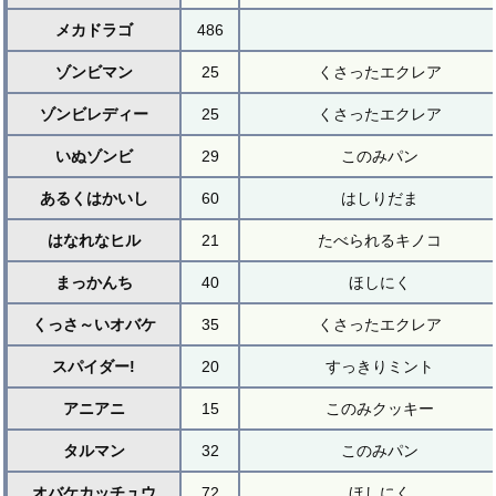
メカドラゴ
486
ゾンビマン
25
くさったエクレア
ゾンビレディー
25
くさったエクレア
いぬゾンビ
29
このみパン
あるくはかいし
60
はしりだま
はなれなヒル
21
たべられるキノコ
まっかんち
40
ほしにく
くっさ～いオバケ
35
くさったエクレア
スパイダー!
20
すっきりミント
アニアニ
15
このみクッキー
タルマン
32
このみパン
オバケカッチュウ
72
ほしにく