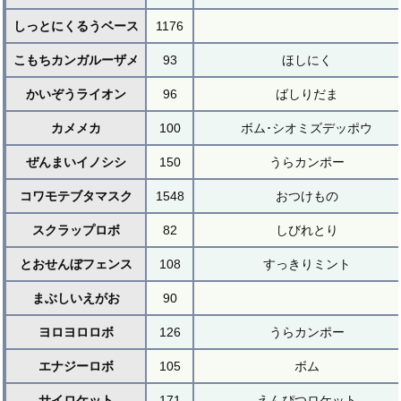
しっとにくるうベース
1176
こもちカンガルーザメ
93
ほしにく
かいぞうライオン
96
ばしりだま
カメメカ
100
ボム･シオミズデッポウ
ぜんまいイノシシ
150
うらカンポー
コワモテブタマスク
1548
おつけもの
スクラップロボ
82
しびれとり
とおせんぼフェンス
108
すっきりミント
まぶしいえがお
90
ヨロヨロロボ
126
うらカンポー
エナジーロボ
105
ボム
サイロケット
171
えんぴつロケット