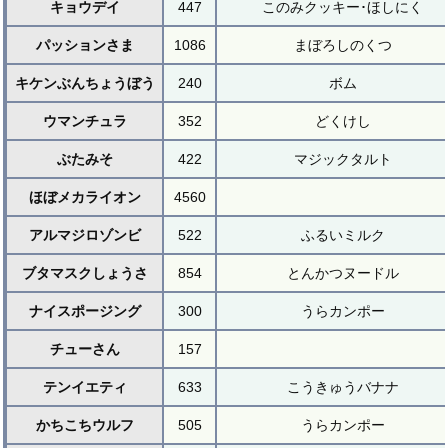
キョウデイ
447
このみクッキー･ほしにく
パッションさま
1086
まぼろしのくつ
キケンぶんちょうぼう
240
ボム
ウマンチュラ
352
どくけし
ぶたみそ
422
マジックタルト
ほぼメカライオン
4560
アルマジロゾンビ
522
ふるいミルク
ブタマスクしょうさ
854
とんかつヌードル
ナイスポージング
300
うらカンポー
チューさん
157
テンイエティ
633
こうきゅうバナナ
かちこちウルフ
505
うらカンポー