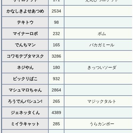
かなしきよせあつめ
2534
テキトウ
98
マイナーロボ
232
ボム
でんちマン
165
バカガミール
コワモテブタマスク
3286
ネジやん
180
きっついソーダ
ビックリばこ
932
マシュマロちゃん
2864
ろうでんバシュン!
265
マジックタルト
ジェネッタくん
4389
ミイラキャット
285
うらカンポー