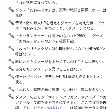
された状態になっている。
グッズ「おおみそか」は、実際の戦闘と同様にボスには
無効。
普通の敵の最大HPを超えるダメージを与えた後にグッ
ズ「おおみそか」をつかうと、0ダメージとなる。
「カバランチャー」は陸上のもの（HP980）。グッズ
「おおみそか」をつかうと確認可能。
「ねっとりナメクジ」は仲間を呼ぶ（のこりHPが0だと
呼ばない）。
敵にいくらダメージをあたえても倒すことは出来ない。
自分たちがダメージを受けることはない。
使ったグッズや、消費したPPは練習を終えるともとに
戻る。
「ねむり」状態の敵に攻撃しない限り、敵は起きない。
ダスターのとくぎ「サイレンクワガタ」やグッズ「バカ
ガミール」で敵を後ろ向きにできるが、ここで背面を確
認しても「
たたかいのきおく
」には背面のデータは登録