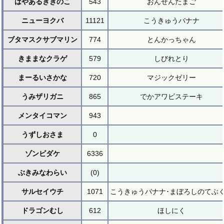
はやあるききのこ
543
おんせんたまご
ニューヨクバ
11121
こうきゅうバナナ
ブタマスクサブマリン
774
とんかっちゃん
きままなクラゲ
579
しびれとり
まーるいさかな
720
マジックゼリー
うみザリガニ
865
でかアワビステーキ
メンタイコマン
943
うずしおさま
0
ゾンビダケ
6336
ぶきみなわらい
(0)
サルセイウチ
1071
こうきゅうバナナ･まぼろしのてぶ
ドラゴンむし
612
ほしにく