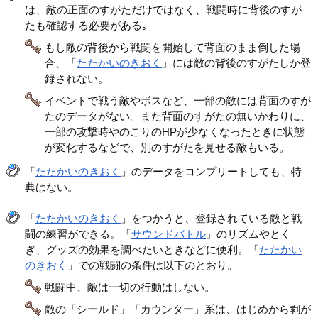
は、敵の正面のすがただけではなく、戦闘時に背後のすが
たも確認する必要がある｡
もし敵の背後から戦闘を開始して背面のまま倒した場
合、「
たたかいのきおく
」には敵の背後のすがたしか登
録されない。
イベントで戦う敵やボスなど、一部の敵には背面のすが
たのデータがない。また背面のすがたの無いかわりに、
一部の攻撃時やのこりのHPが少なくなったときに状態
が変化するなどで、別のすがたを見せる敵もいる。
「
たたかいのきおく
」のデータをコンプリートしても、特
典はない。
「
たたかいのきおく
」をつかうと、登録されている敵と戦
闘の練習ができる。「
サウンドバトル
」のリズムやとく
ぎ、グッズの効果を調べたいときなどに便利。「
たたかい
のきおく
」での戦闘の条件は以下のとおり。
戦闘中、敵は一切の行動はしない。
敵の「シールド」「カウンター」系は、はじめから剥が