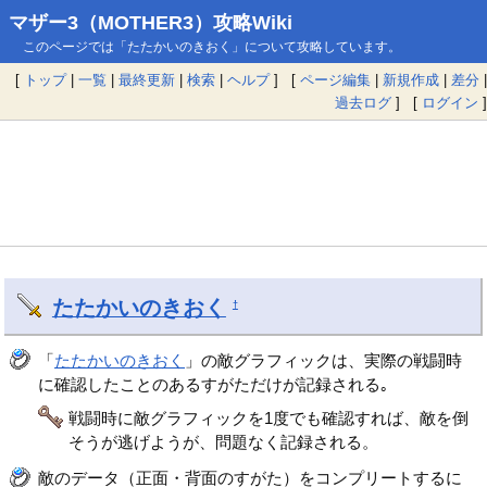
マザー3（MOTHER3）攻略Wiki
このページでは「たたかいのきおく」について攻略しています。
[
トップ
|
一覧
|
最終更新
|
検索
|
ヘルプ
] [
ページ編集
|
新規作成
|
差分
|
過去ログ
] [
ログイン
]
たたかいのきおく
†
「
たたかいのきおく
」の敵グラフィックは、実際の戦闘時
に確認したことのあるすがただけが記録される｡
戦闘時に敵グラフィックを1度でも確認すれば、敵を倒
そうが逃げようが、問題なく記録される。
敵のデータ（正面・背面のすがた）をコンプリートするに