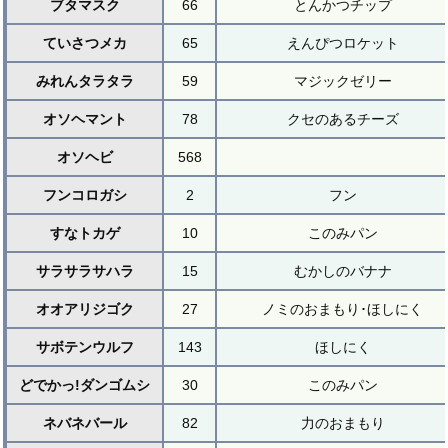
ブタマスク
66
とんかつチップ
ていさつメカ
65
えんぴつロケット
みれんタラタラ
59
マジックゼリー
オソヘマント
78
クセのあるチーズ
オソヘビ
568
フンコロガシ
2
フン
すなトカゲ
10
このみパン
サラサラサハラ
15
むかしのバナナ
オオアリジゴク
27
ノミのおまもり･ほしにく
サボテンウルフ
143
ほしにく
どでかっ!ダンゴムシ
30
このみパン
ネバネバール
82
力のおまもり