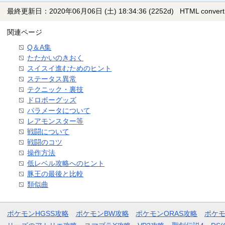
最終更新日：2020年06月06日 (土) 18:34:36
(2252d)
HTML convert
関連ページ
Q＆A集
たたかいのきおく
スイスイ進むためのヒント
ステータス異常
テクニック・裏技
ドロボーグッズ
パラメータについて
レアモンスター等
戦闘について
戦闘のコツ
操作方法
低レベル攻略へのヒント
豚王の最後と比較
類似曲
ポケモンHGSS攻略
ポケモンBW攻略
ポケモンORAS攻略
ポケ