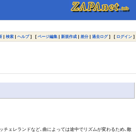
新
|
検索
|
ヘルプ
] [
ページ編集
|
新規作成
|
差分
|
過去ログ
] [
ログイン
]
アッチェレランドなど､曲によっては途中でリズムが変わるため､敵