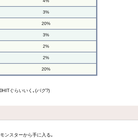
4%
3%
20%
3%
2%
2%
20%
HITぐらいいく｡(バグ?)
モンスターから手に入る｡