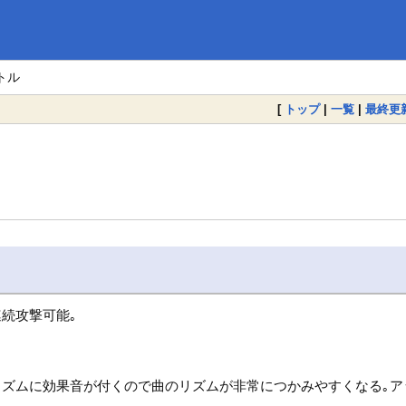
トル
[
トップ
|
一覧
|
最終更
続攻撃可能｡
るリズムに効果音が付くので曲のリズムが非常につかみやすくなる｡