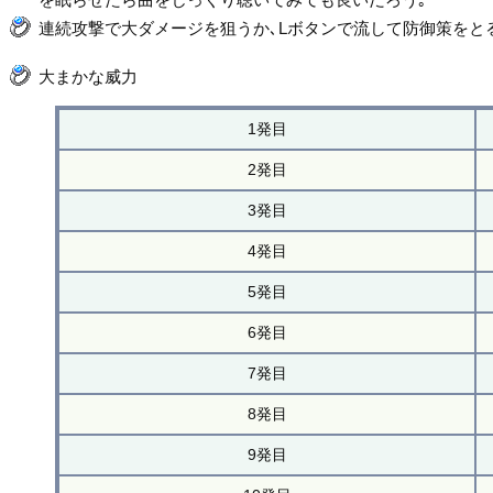
連続攻撃で大ダメージを狙うか､Lボタンで流して防御策をと
大まかな威力
1発目
2発目
3発目
4発目
5発目
6発目
7発目
8発目
9発目