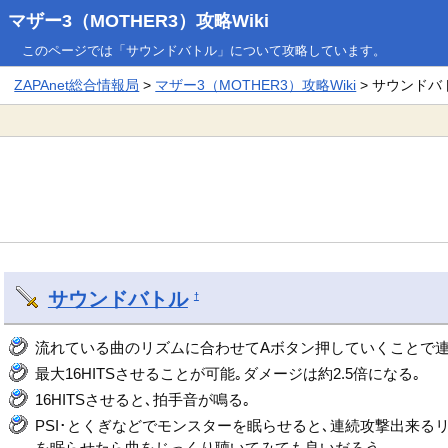
マザー3（MOTHER3）攻略Wiki
このページでは「サウンドバトル」について攻略しています。
ZAPAnet総合情報局
>
マザー3（MOTHER3）攻略Wiki
> サウンドバ
サウンドバトル
†
流れている曲のリズムに合わせてAボタン押していくことで連
最大16HITSさせることが可能｡ダメージは約2.5倍になる｡
16HITSさせると､拍手音が鳴る｡
PSI･とくぎなどでモンスターを眠らせると､連続攻撃出来
を眠らせたら曲をじっくり聴いてみても良いだろう｡