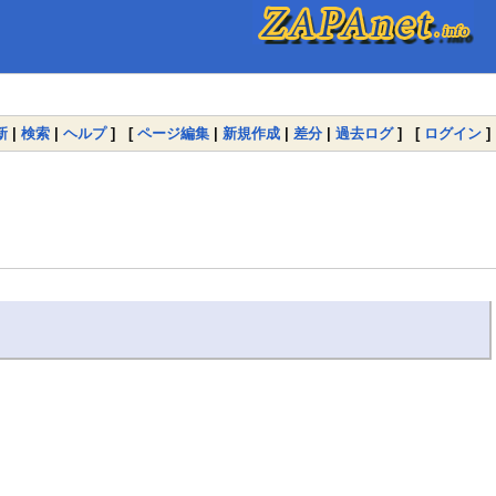
新
|
検索
|
ヘルプ
] [
ページ編集
|
新規作成
|
差分
|
過去ログ
] [
ログイン
]