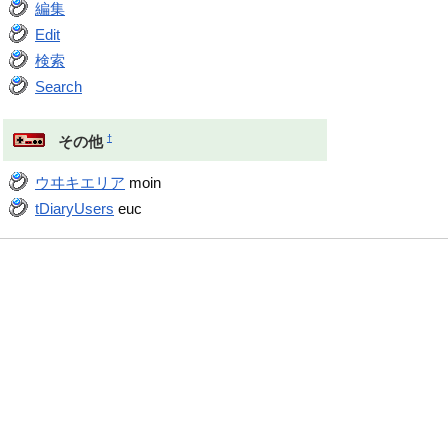
編集
Edit
検索
Search
†
その他
ウヰキエリア
moin
tDiaryUsers
euc