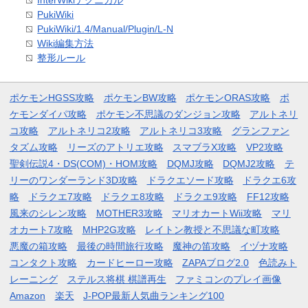
PukiWiki
PukiWiki/1.4/Manual/Plugin/L-N
Wiki編集方法
整形ルール
ポケモンHGSS攻略
ポケモンBW攻略
ポケモンORAS攻略
ポ
ケモンダイパ攻略
ポケモン不思議のダンジョン攻略
アルトネリ
コ攻略
アルトネリコ2攻略
アルトネリコ3攻略
グランファン
タズム攻略
リーズのアトリエ攻略
スマブラX攻略
VP2攻略
聖剣伝説4・DS(COM)・HOM攻略
DQMJ攻略
DQMJ2攻略
テ
リーのワンダーランド3D攻略
ドラクエソード攻略
ドラクエ6攻
略
ドラクエ7攻略
ドラクエ8攻略
ドラクエ9攻略
FF12攻略
風来のシレン攻略
MOTHER3攻略
マリオカートWii攻略
マリ
オカート7攻略
MHP2G攻略
レイトン教授と不思議な町攻略
悪魔の箱攻略
最後の時間旅行攻略
魔神の笛攻略
イヅナ攻略
コンタクト攻略
カードヒーロー攻略
ZAPAブログ2.0
色読みト
レーニング
ステルス将棋 棋譜再生
ファミコンのプレイ画像
Amazon
楽天
J-POP最新人気曲ランキング100