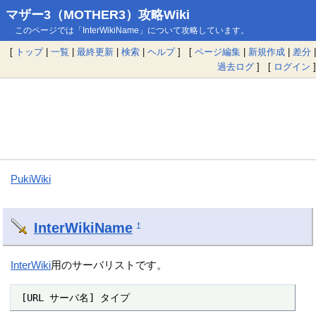
マザー3（MOTHER3）攻略Wiki
このページでは「InterWikiName」について攻略しています。
[
トップ
|
一覧
|
最終更新
|
検索
|
ヘルプ
] [
ページ編集
|
新規作成
|
差分
|
過去ログ
] [
ログイン
]
PukiWiki
InterWikiName
†
InterWiki
用のサーバリストです。
 [URL サーバ名] タイプ