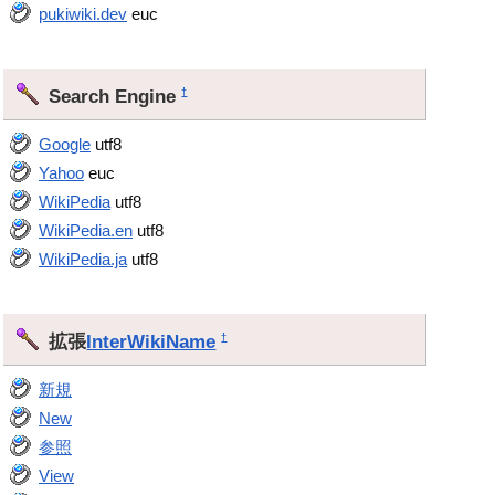
pukiwiki.dev
euc
Search Engine
†
Google
utf8
Yahoo
euc
WikiPedia
utf8
WikiPedia.en
utf8
WikiPedia.ja
utf8
拡張
InterWikiName
†
新規
New
参照
View