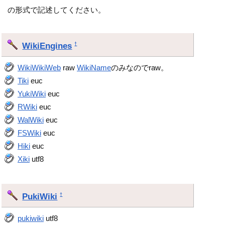
の形式で記述してください。
WikiEngines
†
WikiWikiWeb
raw
WikiName
のみなのでraw。
Tiki
euc
YukiWiki
euc
RWiki
euc
WalWiki
euc
FSWiki
euc
Hiki
euc
Xiki
utf8
PukiWiki
†
pukiwiki
utf8