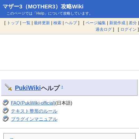
マザー3（MOTHER3）攻略Wiki
このページでは「Help」について攻略しています。
[
トップ
|
一覧
|
最終更新
|
検索
|
ヘルプ
] [
ページ編集
|
新規作成
|
差分
|
過去ログ
] [
ログイン
]
PukiWiki
ヘルプ
†
FAQ(PukiWiki-official)
(日本語)
テキスト整形のルール
プラグインマニュアル