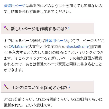
練習用ページ
は基本的にどのように手を加えても問題ないの
で、結果を恐れず編集してみてください。
新しいページを作成するには?
†
すでにあるページ(例えば
練習用ページ
など)で、ページのどこ
かに
WikiName
(大文字と小文字混合)か
BracketName
([[]]で囲
う)を入力すると入力した部分の後ろに ? というリンクがつき
ます。そこをクリックすると新しいページの編集画面が用意
されるので、あとは普通のページ変更と同様に書き込むこと
ができます。
リンクについてる(3m)とかは?
†
3mは3分前くらい、5hは5時間前くらい、8dは8日前くらいに
更新された、という意味です。