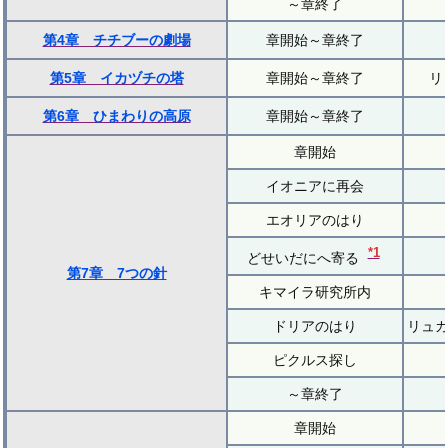
～章終了
第4章 チチブーの劇場
章開始～章終了
第5章 イカヅチの塔
章開始～章終了
リ
第6章 ひまわりの高原
章開始～章終了
章開始
イオニアに再会
エオリアのはり
*1
どせいだにへ寄る
第7章 7つの針
キマイラ研究所内
ドリアのはり
リュカ
ピクルス探し
～章終了
章開始