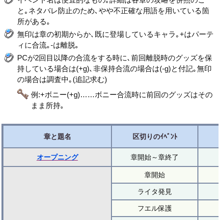
と｡ネタバレ防止のため､やや不正確な用語を用いている箇
所がある｡
無印は章の初期からか､既に登場しているキャラ｡+はパーテ
ィに合流｡-は離脱｡
PCが2回目以降の合流をする時に､前回離脱時のグッズを保
持している場合は(+g)､非保持合流の場合は(-g)と付記｡無印
の場合は調査中｡(追記求む)
例:+ボニー(+g)……ボニー合流時に前回のグッズはその
まま所持｡
章と題名
区切りのｲﾍﾞﾝﾄ
オープニング
章開始～章終了
章開始
ライタ発見
フエル保護