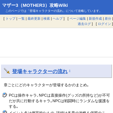
マザー3（MOTHER3）攻略Wiki
このページでは「登場キャラクターの流れ」について攻略しています。
[
トップ
|
一覧
|
最終更新
|
検索
|
ヘルプ
] [
ページ編集
|
新規作成
|
差分
|
過去ログ
] [
ログイン
]
登場キャラクターの流れ
†
章ごとにどのキャラクターが登場するかのまとめ｡
PCは操作キャラ､NPCは直接操作(グッズの所持など)が不可
だが共に行動するキャラ｡NPCは戦闘時にランダムな援護を
する｡
イベント名は便宜的なもの｡詳細は各章の攻略を併照のこ