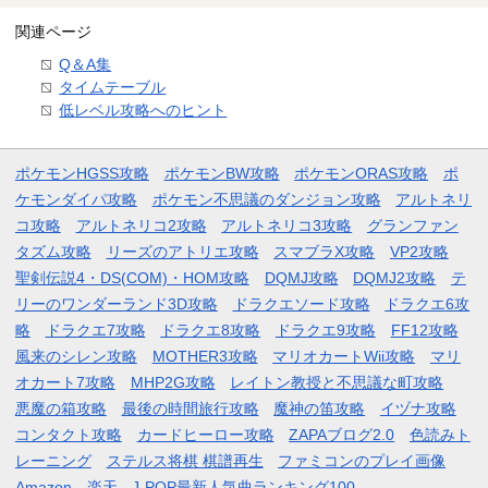
関連ページ
Q＆A集
タイムテーブル
低レベル攻略へのヒント
ポケモンHGSS攻略
ポケモンBW攻略
ポケモンORAS攻略
ポ
ケモンダイパ攻略
ポケモン不思議のダンジョン攻略
アルトネリ
コ攻略
アルトネリコ2攻略
アルトネリコ3攻略
グランファン
タズム攻略
リーズのアトリエ攻略
スマブラX攻略
VP2攻略
聖剣伝説4・DS(COM)・HOM攻略
DQMJ攻略
DQMJ2攻略
テ
リーのワンダーランド3D攻略
ドラクエソード攻略
ドラクエ6攻
略
ドラクエ7攻略
ドラクエ8攻略
ドラクエ9攻略
FF12攻略
風来のシレン攻略
MOTHER3攻略
マリオカートWii攻略
マリ
オカート7攻略
MHP2G攻略
レイトン教授と不思議な町攻略
悪魔の箱攻略
最後の時間旅行攻略
魔神の笛攻略
イヅナ攻略
コンタクト攻略
カードヒーロー攻略
ZAPAブログ2.0
色読みト
レーニング
ステルス将棋 棋譜再生
ファミコンのプレイ画像
Amazon
楽天
J-POP最新人気曲ランキング100