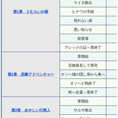
ライタ救出
第1章 とむらいの夜
ヒナワの手紙
登れない崖
悪い知らせ
留置場
アレックの話～章終了
章開始
宝物発見して帰宅
第2章 泥棒アドベンチャー
オソヘ城の隠し扉から奥へ
オソヘビ戦終了
村へ生還～章終了
章開始
第3章 あやしい行商人
サルサ救出