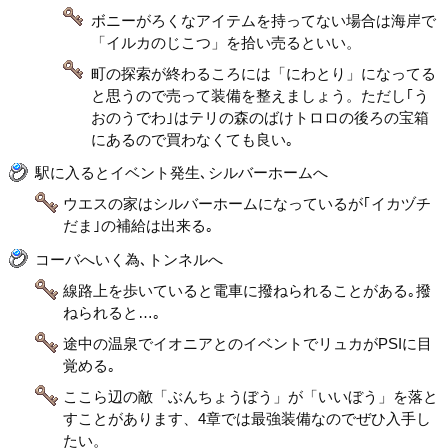
ボニーがろくなアイテムを持ってない場合は海岸で
「イルカのじこつ」を拾い売るといい。
町の探索が終わるころには「にわとり」になってる
と思うので売って装備を整えましょう。ただし｢う
おのうでわ｣はテリの森のばけトロロの後ろの宝箱
にあるので買わなくても良い｡
駅に入るとイベント発生､シルバーホームへ
ウエスの家はシルバーホームになっているが｢イカヅチ
だま｣の補給は出来る｡
コーバへいく為､トンネルへ
線路上を歩いていると電車に撥ねられることがある｡撥
ねられると…｡
途中の温泉でイオニアとのイベントでリュカがPSIに目
覚める｡
ここら辺の敵「ぶんちょうぼう」が「いいぼう」を落と
すことがあります、4章では最強装備なのでぜひ入手し
たい。