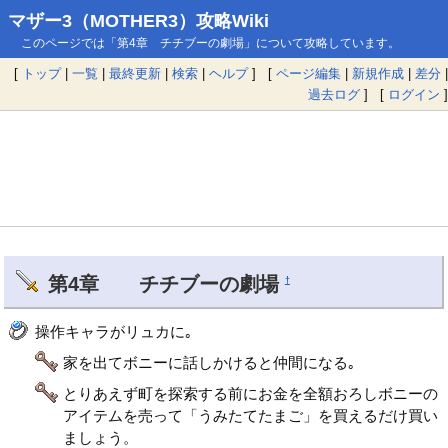
マザー3（MOTHER3）攻略Wiki
このページでは「第4章 チチブーの劇場」について攻略しています。
[
トップ
|
一覧
|
最終更新
|
検索
|
ヘルプ
] [
ページ編集
|
新規作成
|
差分
|
過去ログ
] [
ログイン
]
第4章 チチブーの劇場
†
操作キャラがリュカに｡
家を出てボニーに話しかけると仲間になる｡
とりあえず町を探索する前にお金を全額おろしボニーの
アイテムを売って「うみたてたまご」を買えるだけ買い
ましょう。