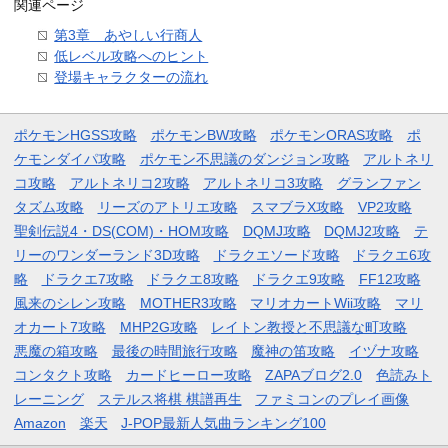
関連ページ
第3章 あやしい行商人
低レベル攻略へのヒント
登場キャラクターの流れ
ポケモンHGSS攻略
ポケモンBW攻略
ポケモンORAS攻略
ポ
ケモンダイパ攻略
ポケモン不思議のダンジョン攻略
アルトネリ
コ攻略
アルトネリコ2攻略
アルトネリコ3攻略
グランファン
タズム攻略
リーズのアトリエ攻略
スマブラX攻略
VP2攻略
聖剣伝説4・DS(COM)・HOM攻略
DQMJ攻略
DQMJ2攻略
テ
リーのワンダーランド3D攻略
ドラクエソード攻略
ドラクエ6攻
略
ドラクエ7攻略
ドラクエ8攻略
ドラクエ9攻略
FF12攻略
風来のシレン攻略
MOTHER3攻略
マリオカートWii攻略
マリ
オカート7攻略
MHP2G攻略
レイトン教授と不思議な町攻略
悪魔の箱攻略
最後の時間旅行攻略
魔神の笛攻略
イヅナ攻略
コンタクト攻略
カードヒーロー攻略
ZAPAブログ2.0
色読みト
レーニング
ステルス将棋 棋譜再生
ファミコンのプレイ画像
Amazon
楽天
J-POP最新人気曲ランキング100