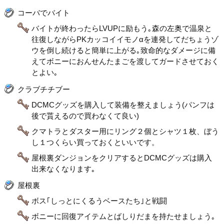
コーバでバイト
バイトが終わったらLVUPに励もう｡森の左奥で温泉と
往復しながらPKカッコイイモノαを連発してだちょうゾ
ウを倒し続けると簡単に上がる｡致命的なダメージに備
えてボニーにおんせんたまごを渡してガードさせておく
とよい｡
クラブチチブー
DCMCグッズを購入して装備を整えましょう(パンフは
後で貰えるので買わなくて良い)
クマトラとダスター用にリング２個とシャツ１枚、ぼう
し１つくらい買っておくといいです。
屋根裏ダンジョンをクリアするとDCMCグッズは購入
出来なくなります｡
屋根裏
ボス｢しっとにくるうベースたち｣と戦闘
ボニーに回復アイテムとばしりだまを持たせましょう｡