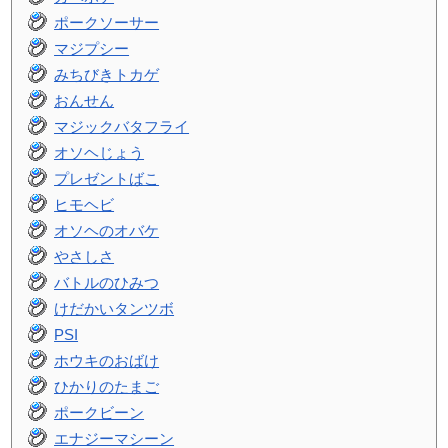
ポークソーサー
マジプシー
みちびきトカゲ
おんせん
マジックバタフライ
オソヘじょう
プレゼントばこ
ヒモヘビ
オソヘのオバケ
やさしさ
バトルのひみつ
けだかいタンツボ
PSI
ホウキのおばけ
ひかりのたまご
ポークビーン
エナジーマシーン