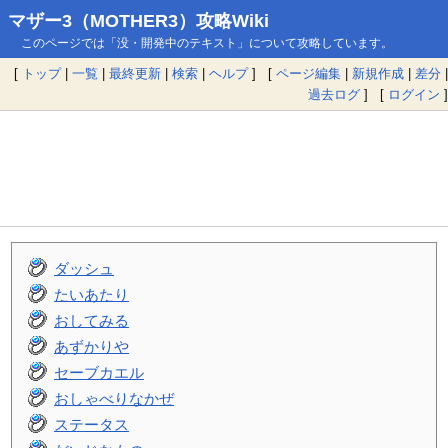
マザー3（MOTHER3）攻略Wiki
このページでは「没・開発中のテキスト」について攻略しています。
[
トップ
|
一覧
|
最終更新
|
検索
|
ヘルプ
] [
ページ編集
|
新規作成
|
差分
|
過去ログ
] [
ログイン
]
ダッシュ
たいあたり
おしてみる
あずかりや
セーブカエル
おしゃべりなかぜ
ステータス