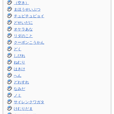
（空き）
まほうせいぶつ
チュピチュピョイ
どせいだに
オケラあな
リダのこと
クーポンこうかん
どく
しびれ
ねむり
はきけ
へん
どわすれ
なみだ
ノミ
サイレンクワガタ
けむりだま