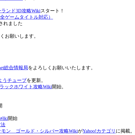
ンド3D攻略Wiki
スタート！
全ゲームタイトル対応）
されました
ろしくお願いします。
net総合情報局
をよろしくお願いいたします。
 おはようチューブ
を更新。
ラックホワイト攻略Wiki
開始。
。
開
ki
開始
方法
ケモン ゴールド・シルバー攻略Wiki
が
Yahoo!カテゴリ
に掲載。