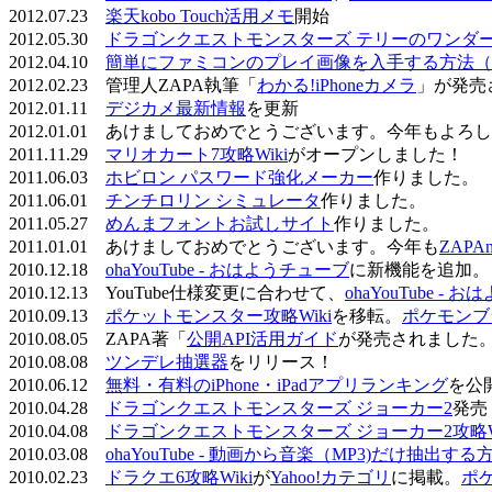
2012.07.23
楽天kobo Touch活用メモ
開始
2012.05.30
ドラゴンクエストモンスターズ テリーのワンダーラ
2012.04.10
簡単にファミコンのプレイ画像を入手する方法（
2012.02.23 管理人ZAPA執筆「
わかる!iPhoneカメラ
」が発売
2012.01.11
デジカメ最新情報
を更新
2012.01.01 あけましておめでとうございます。今年もよ
2011.11.29
マリオカート7攻略Wiki
がオープンしました！
2011.06.03
ホビロン パスワード強化メーカー
作りました。
2011.06.01
チンチロリン シミュレータ
作りました。
2011.05.27
めんまフォントお試しサイト
作りました。
2011.01.01 あけましておめでとうございます。今年も
ZAPA
2010.12.18
ohaYouTube - おはようチューブ
に新機能を追加。
2010.12.13 YouTube仕様変更に合わせて、
ohaYouTube -
2010.09.13
ポケットモンスター攻略Wiki
を移転。
ポケモンブ
2010.08.05 ZAPA著「
公開API活用ガイド
が発売されました
2010.08.08
ツンデレ抽選器
をリリース！
2010.06.12
無料・有料のiPhone・iPadアプリランキング
を公
2010.04.28
ドラゴンクエストモンスターズ ジョーカー2
発売
2010.04.08
ドラゴンクエストモンスターズ ジョーカー2攻略Wi
2010.03.08
ohaYouTube - 動画から音楽（MP3)だけ抽出する
2010.02.23
ドラクエ6攻略Wiki
が
Yahoo!カテゴリ
に掲載。
ポ