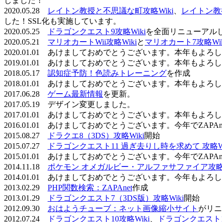
しました！
2020.05.28
レイトン教授と不思議な町攻略Wiki
、
レイトン教
した！SSL化も実施しています。
2020.05.25
ドラゴンクエスト9攻略Wiki
を全面リニューアル
2020.05.21
マリオカートWii攻略Wiki
と
マリオカート7攻略Wik
2020.01.01 あけましておめでとうございます。本年もよ
2019.01.01 あけましておめでとうございます。本年もよ
2018.05.17
認知症予防！色読みトレーニング
を作成
2018.01.01 あけましておめでとうございます。本年もよ
2017.06.28
ゲーム最新情報
を更新。
2017.05.19 デザイン変更しました。
2017.01.01 あけましておめでとうございます。本年もよ
2016.01.01 あけましておめでとうございます。今年でZAP
2015.08.27
ドラクエ8（3DS）攻略Wiki
開始
2015.07.27
ドラゴンクエスト11 過ぎ去りし時を求めて 攻略Wi
2015.01.01 あけましておめでとうございます。今年でZAP
2014.11.18
ポケモン オメガルビー・アルファサファイア攻略W
2014.01.01 あけましておめでとうございます。今年もよ
2013.02.29
PHP関数検索：ZAPAnet
作成
2013.01.29
ドラゴンクエスト7（3DS版）攻略Wiki
開始
2012.09.30
おはようチューブ：ネット画像縮小サイト
がリニ
2012.07.24
ドラゴンクエスト10攻略Wiki
、
ドラゴンクエスト11