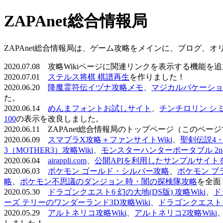
ZAPAnet総合情報局
ZAPAnet総合情報局は、ゲーム攻略をメインに、ブログ、
2020.07.08 攻略Wikiページに関連リンクを表示する機能
2020.07.01
ステルス将棋 棋譜再生
を作りました！
2020.06.20
降魔霊符伝イヅナ攻略メモ
、
マジカルバケーショ
た。
2020.06.14
めんまフォントお試しサイト
、
チンチロリン シ
100
の表示を改良しました。
2020.06.11 ZAPAnet総合情報局のトップページ（こ
2020.06.09
スマブラX攻略＋ファンサイトWiki
、
聖剣伝説4・D
3（MOTHER3）攻略Wiki
、
モンスターハンターポータブル 2nd 
2020.06.04
airappli.com
、
公開APIを利用したサンプルサイト
2020.06.03
ポケモン ゴールド・シルバー攻略
、
ポケモン ブ
略
、
ポケモン不思議のダンジョン 時・闇の探検隊攻略
を全面
2020.05.30
ドラゴンクエスト6 幻の大地(DS版) 攻略Wiki
、
ド
ーズ テリーのワンダーランド3D攻略Wiki
、
ドラゴンクエストモ
2020.05.29
アルトネリコ攻略Wiki
、
アルトネリコ2攻略Wiki