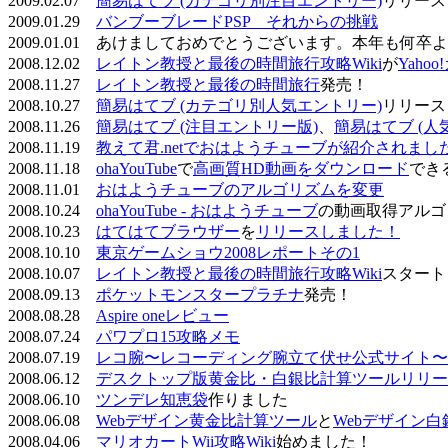
2009.02.07
簡易はてブ (カテゴリ別注目エントリー)
リリース
2009.01.29
バンブーブレードPSP それからの挑戦
2009.01.01 あけましておめでとうございます。本年も何
2008.12.02
レイトン教授と最後の時間旅行攻略Wiki
が
Yaho
2008.11.27
レイトン教授と最後の時間旅行
発売！
2008.10.27
簡易はてブ (カテゴリ別人気エントリー)
リリース
2008.11.26
簡易はてブ (注目エントリー版)
、
簡易はてブ (人
2008.11.19
教えて君.netでおはようチューブが紹介されまし
2008.11.18
ohaYouTube
で
高画質HD動画をダウンロード
でき
2008.11.01
おはようチューブのアルゴリズムを変更
2008.10.24
ohaYouTube - おはようチューブ
の動画取得アルゴ
2008.10.23
はてはてブラウザー
を
リリースしました！
2008.10.10
東京ゲームショウ2008レポートその1
2008.10.07
レイトン教授と最後の時間旅行攻略Wiki
スタート
2008.09.13
ポケットモンスタープラチナ
発売！
2008.08.28
Aspire oneレビュー
2008.07.24
パワプロ15攻略メモ
2008.07.19
レコ腕〜レコーディング腕立て伏せ公式サイト〜
2008.06.12
デスクトップ版黄金比・白銀比計算ツールリリー
2008.06.10
ツンデレ知恵袋
作りました
2008.06.08
Webデザイン黄金比計算ツール
と
Webデザイン
2008.04.06
マリオカートWii攻略Wiki
始めました！