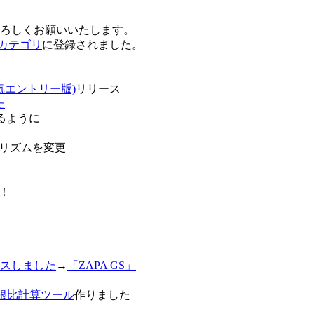
卒よろしくお願いいたします。
o!カテゴリ
に登録されました。
気エントリー版)
リリース
た
るように
リズムを変更
！
スしました
→
「ZAPA GS」
白銀比計算ツール
作りました