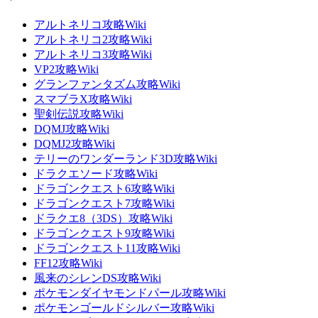
アルトネリコ攻略Wiki
アルトネリコ2攻略Wiki
アルトネリコ3攻略Wiki
VP2攻略Wiki
グランファンタズム攻略Wiki
スマブラX攻略Wiki
聖剣伝説攻略Wiki
DQMJ攻略Wiki
DQMJ2攻略Wiki
テリーのワンダーランド3D攻略Wiki
ドラクエソード攻略Wiki
ドラゴンクエスト6攻略Wiki
ドラゴンクエスト7攻略Wiki
ドラクエ8（3DS）攻略Wiki
ドラゴンクエスト9攻略Wiki
ドラゴンクエスト11攻略Wiki
FF12攻略Wiki
風来のシレンDS攻略Wiki
ポケモンダイヤモンドパール攻略Wiki
ポケモンゴールドシルバー攻略Wiki