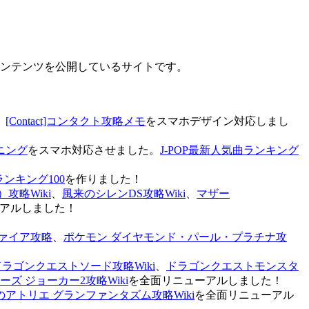
なコンテンツを公開しているサイトです。
、
[Contact]コンタクト攻略メモ
をスマホデザイン対応しまし
ニング
をスマホ対応させました。
J-POP最新人気曲ランキング
ランキング100
を作りました！
攻略Wiki
、
風来のシレンDS攻略Wiki
、
マザー
アルしました！
ァイア攻略
、
ポケモン ダイヤモンド・パール・プラチナ攻
ドラゴンクエストソード攻略Wiki
、
ドラゴンクエストモンスタ
ズ ジョーカー2攻略Wiki
を全面リニューアルしました！
のアトリエ グランファンタズム攻略Wiki
を全面リニューアル