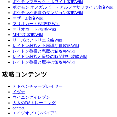
ポケモンブラック・ホワイト攻略Wiki
ポケモン オメガルビー・アルファサファイア攻略Wiki
ポケモン不思議のダンジョン攻略Wiki
マザー3攻略Wiki
マリオカートWii攻略Wiki
マリオカート7攻略Wiki
MHP2G攻略Wiki
リーズのアトリエ攻略Wiki
レイトン教授と不思議な町攻略Wiki
レイトン教授と悪魔の箱攻略Wiki
レイトン教授と最後の時間旅行攻略Wiki
レイトン教授と魔神の笛攻略Wiki
攻略コンテンツ
アドベンチャープレイヤー
イヅナ
ウイニングイレブン
大人のDSトレーニング
contact
エイジオブエンパイア3