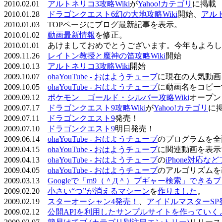
2010.02.01
アルトネリコ3攻略Wiki
が
Yahoo!カテゴリ
に掲載
2010.01.28
ドラゴンクエスト6幻の大地攻略Wiki
開始、
アル
2010.01.03 TOPページにブログ最新記事を表示。
2010.01.02
動画最新情報
を修正。
2010.01.01 あけましておめでとうございます。今年もよ
2009.11.26
レイトン教授と魔神の笛攻略Wiki
開始
2009.10.13
アルトネリコ3攻略Wiki
開始
2009.10.07
ohaYouTube - おはようチューブ
に現在の人気動画
2009.10.05
ohaYouTube - おはようチューブ
に動画名をコピー
2009.09.12
ポケモン ゴールド・シルバー攻略Wiki
オープン
2009.07.17
ドラゴンクエスト9攻略Wiki
が
Yahoo!カテゴリ
に
2009.07.11
ドラゴンクエスト9
発売！
2009.07.10
ドラゴンクエスト9
明日発売！
2009.06.14
ohaYouTube - おはようチューブ
のプログラムを全
2009.04.15
ohaYouTube - おはようチューブ
に関連動画を表示
2009.04.13
ohaYouTube - おはようチューブ
の
iPhone対応
2009.04.05
ohaYouTube - おはようチューブ
のアルゴリズムを
2009.03.13
Googleで「m9（＾Д＾）プギャー検索」できる
2009.02.20
小さい“つ”が消えるマシーン
を
作りました
。
2009.02.19
スターオーシャン4発売！
、
アイドルマスターSP
2009.02.12
公開APIを利用したサンプルサイトを作っていく