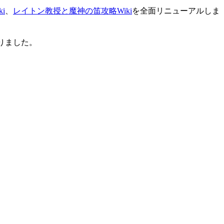
i
、
レイトン教授と魔神の笛攻略Wiki
を全面リニューアルしま
りました。