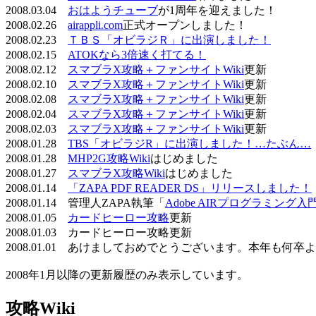
2008.03.04
おはようチューブ
が1周年を迎えました！
2008.02.26
airappli.com
正式オープンしました！
2008.02.23
ＴＢＳ「オビラジＲ」に出演しました！
2008.02.15
ATOKなら3倍速く打てる！
2008.02.12
スマブラX攻略＋ファンサイトWiki
更新
2008.02.10
スマブラX攻略＋ファンサイトWiki
更新
2008.02.08
スマブラX攻略＋ファンサイトWiki
更新
2008.02.04
スマブラX攻略＋ファンサイトWiki
更新
2008.02.03
スマブラX攻略＋ファンサイトWiki
更新
2008.01.28
TBS「オビラジR」に出演しました！…たぶん…
2008.01.28
MHP2G攻略Wiki
はじめました
2008.01.27
スマブラX攻略Wiki
はじめました
2008.01.14
「ZAPA PDF READER DS」リリースしました！
2008.01.14 管理人ZAPA執筆「
Adobe AIRプログラミング入
2008.01.05
カードヒーロー攻略
更新
2008.01.03 カードヒーロー攻略更新
2008.01.01 あけましておめでとうございます。本年も何
2008年1月以降の更新履歴のみ表示しています。
攻略Wiki