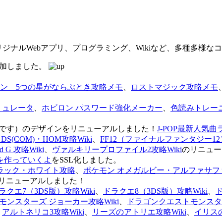
オリジナルWebアプリ、プログラミング、Wikiなど、多種多様
を追加しました。
ン 5つの星がならぶとき攻略メモ
、
ロストマジック攻略メモ
ミュレータ
、
ホビロン パスワード強化メーカー
、
色読みトレー
のページです）のデザインをリニューアルしました！
J-POP最新人気曲
S(COM)・HOM攻略Wiki
、
FF12（ファイナルファンタジー12）
G 攻略Wiki
、
ヴァルキリープロファイル2攻略Wiki
のリニュー
を作っていくよ
をSSL化しました。
ラック・ホワイト攻略
、
ポケモン オメガルビー・アルファサフ
リニューアルしました！
ラクエ7（3DS版）攻略Wiki
、
ドラクエ8（3DS版）攻略Wiki
、
ンスターズ ジョーカー攻略Wiki
、
ドラゴンクエストモンスター
、
アルトネリコ3攻略Wiki
、
リーズのアトリエ攻略Wiki
、
イリス