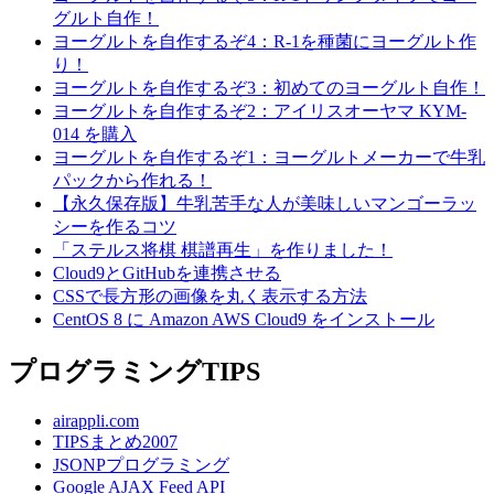
グルト自作！
ヨーグルトを自作するぞ4：R-1を種菌にヨーグルト作
り！
ヨーグルトを自作するぞ3：初めてのヨーグルト自作！
ヨーグルトを自作するぞ2：アイリスオーヤマ KYM-
014 を購入
ヨーグルトを自作するぞ1：ヨーグルトメーカーで牛乳
パックから作れる！
【永久保存版】牛乳苦手な人が美味しいマンゴーラッ
シーを作るコツ
「ステルス将棋 棋譜再生」を作りました！
Cloud9とGitHubを連携させる
CSSで長方形の画像を丸く表示する方法
CentOS 8 に Amazon AWS Cloud9 をインストール
プログラミングTIPS
airappli.com
TIPSまとめ2007
JSONPプログラミング
Google AJAX Feed API