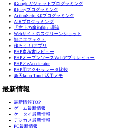
iGoogleガジェットプログラミング
jQueryプログラミング
ActionScript3.0プログラミング
AIRプログラミング
「左上の魔術師」理論
Webサイトのスクリーンショット
顔にエフェクト
作ろう！iアプリ
PHP参考書レビュー
PHPオープンソースWebアプリレビュー
PHPとeAccelerator
PHP用アクセラレータ比較
楽天kobo Touch活用メモ
最新情報
最新情報TOP
ゲーム最新情報
ケータイ最新情報
デジカメ最新情報
PC最新情報