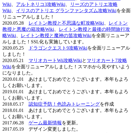
Wiki
、
アルトネリコ3攻略Wiki
、
リーズのアトリエ攻略
Wiki
、
イリスのアトリエ グランファンタズム攻略Wiki
を全面
リニューアルしました！
2020.05.28
レイトン教授と不思議な町攻略Wiki
、
レイトン
教授と悪魔の箱攻略Wiki
、
レイトン教授と最後の時間旅行攻
略Wiki
、
レイトン教授と魔神の笛攻略Wiki
を全面リニューア
ルしました！SSL化も実施しています。
2020.05.25
ドラゴンクエスト9攻略Wiki
を全面リニューアル
しました！
2020.05.21
マリオカートWii攻略Wiki
と
マリオカート7攻略
Wiki
を全面リニューアルしました！スマホから見やすいよう
になりました。
2020.01.01 あけましておめでとうございます。本年もよろ
しくお願いします。
2019.01.01 あけましておめでとうございます。本年もよろ
しくお願いします。
2018.05.17
認知症予防！色読みトレーニング
を作成
2018.01.01 あけましておめでとうございます。本年もよろ
しくお願いします。
2017.06.28
ゲーム最新情報
を更新。
2017.05.19 デザイン変更しました。