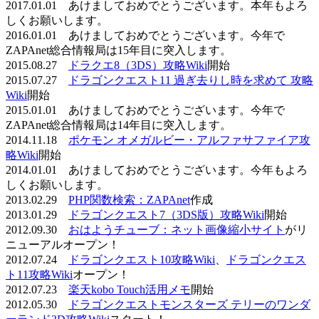
2017.01.01 あけましておめでとうございます。本年もよろ
しくお願いします。
2016.01.01 あけましておめでとうございます。今年で
ZAPAnet総合情報局は15年目に突入します。
2015.08.27
ドラクエ8（3DS）攻略Wiki
開始
2015.07.27
ドラゴンクエスト11 過ぎ去りし時を求めて 攻略
Wiki
開始
2015.01.01 あけましておめでとうございます。今年で
ZAPAnet総合情報局は14年目に突入します。
2014.11.18
ポケモン オメガルビー・アルファサファイア攻
略Wiki
開始
2014.01.01 あけましておめでとうございます。今年もよろ
しくお願いします。
2013.02.29
PHP関数検索：ZAPAnet
作成
2013.01.29
ドラゴンクエスト7（3DS版）攻略Wiki
開始
2012.09.30
おはようチューブ：ネット画像縮小サイト
がリ
ニューアルオープン！
2012.07.24
ドラゴンクエスト10攻略Wiki
、
ドラゴンクエス
ト11攻略Wiki
オープン！
2012.07.23
楽天kobo Touch活用メモ
開始
2012.05.30
ドラゴンクエストモンスターズ テリーのワンダ