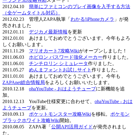
ーランド3D攻略Wiki
スタート！
2012.04.10
簡単にファミコンのプレイ画像を入手する方法
（全ゲームタイトル対応）
2012.02.23 管理人ZAPA執筆「
わかる!iPhoneカメラ
」が発
売されました
2012.01.11
デジカメ最新情報
を更新
2012.01.01 あけましておめでとうございます。今年もよろ
しくお願いします。
2011.11.29
マリオカート7攻略Wiki
がオープンしました！
2011.06.03
ホビロン パスワード強化メーカー
作りました。
2011.06.01
チンチロリン シミュレータ
作りました。
2011.05.27
めんまフォントお試しサイト
作りました。
2011.01.01 あけましておめでとうございます。今年も
ZAPAnet総合情報局
をよろしくお願いいたします。
2010.12.18
ohaYouTube - おはようチューブ
に新機能を追
加。
2010.12.13 YouTube仕様変更に合わせて、
ohaYouTube - おは
ようチューブ
を更新。
2010.09.13
ポケットモンスター攻略Wiki
を移転。
ポケモン
ブラックホワイト攻略Wiki
開始。
2010.08.05 ZAPA著「
公開API活用ガイド
が発売されまし
た。