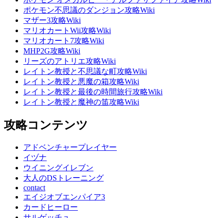
ポケモン不思議のダンジョン攻略Wiki
マザー3攻略Wiki
マリオカートWii攻略Wiki
マリオカート7攻略Wiki
MHP2G攻略Wiki
リーズのアトリエ攻略Wiki
レイトン教授と不思議な町攻略Wiki
レイトン教授と悪魔の箱攻略Wiki
レイトン教授と最後の時間旅行攻略Wiki
レイトン教授と魔神の笛攻略Wiki
攻略コンテンツ
アドベンチャープレイヤー
イヅナ
ウイニングイレブン
大人のDSトレーニング
contact
エイジオブエンパイア3
カードヒーロー
サルゲッチュ