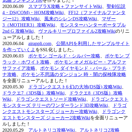
気曲ランキング100
を作りました！
2020.06.09
スマブラX攻略＋ファンサイトWiki
、
聖剣伝説
4・DS(COM)・HOM攻略Wiki
、
FF12（ファイナルファンタ
ジー12）攻略Wiki
、
風来のシレンDS攻略Wiki
、
マザー
3（MOTHER3）攻略Wiki
、
モンスターハンターポータブル
2nd G 攻略Wiki
、
ヴァルキリープロファイル2攻略Wiki
のリニ
ューアルしました！
2020.06.04
airappli.com
、
公開APIを利用したサンプルサイト
を作っていくよ
をSSL化しました。
2020.06.03
ポケモン ゴールド・シルバー攻略
、
ポケモン ブ
ラック・ホワイト攻略
、
ポケモン オメガルビー・アルファ
サファイア攻略
、
ポケモン ダイヤモンド・パール・プラチ
ナ攻略
、
ポケモン不思議のダンジョン 時・闇の探検隊攻略
を全面リニューアルしました！
2020.05.30
ドラゴンクエスト6 幻の大地(DS版) 攻略Wiki
、
ドラクエ7（3DS版）攻略Wiki
、
ドラクエ8（3DS版）攻略
Wiki
、
ドラゴンクエストソード攻略Wiki
、
ドラゴンクエスト
モンスターズ テリーのワンダーランド3D攻略Wiki
、
ドラゴ
ンクエストモンスターズ ジョーカー攻略Wiki
、
ドラゴンク
エストモンスターズ ジョーカー2攻略Wiki
を全面リニューア
ルしました！
2020.05.29
アルトネリコ攻略Wiki
、
アルトネリコ2攻略