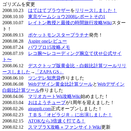
ゴリズムを変更
2008.10.23
はてはてブラウザー
を
リリースしました！
2008.10.10
東京ゲームショウ2008レポートその1
2008.10.07
レイトン教授と最後の時間旅行攻略Wiki
スター
ト！
2008.09.13
ポケットモンスタープラチナ
発売！
2008.08.28
Aspire oneレビュー
2008.07.24
パワプロ15攻略メモ
2008.07.19
レコ腕〜レコーディング腕立て伏せ公式サイ
ト〜
2008.06.12
デスクトップ版黄金比・白銀比計算ツールリリ
ースしました
→
「ZAPA GS」
2008.06.10
ツンデレ知恵袋
作りました
2008.06.08
Webデザイン黄金比計算ツール
と
Webデザイン
白銀比計算ツール
作りました
2008.04.06
マリオカートWii攻略Wiki
始めました！
2008.03.04
おはようチューブ
が1周年を迎えました！
2008.02.26
airappli.com
正式オープンしました！
2008.02.23
ＴＢＳ「オビラジＲ」に出演しました！
2008.02.15
ATOKなら3倍速く打てる！
2008.02.12
スマブラX攻略＋ファンサイトWiki
更新