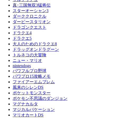
真･三国無双3猛将伝
スターオーシャン3
ダーククロニクル
ダービースタリオン
ドラゴンクエスト
ドラクエ4
ドラクエ5
大人のためのドラクエ8
ドラッグオンドラグーン
トルネコの大冒険
ニュー・マリオ
nintendogs
パワフルプロ野球
パワプロ15攻略メモ
ファイアーエムブレム
風来のシレンDS
ポケットモンスター
ポケモン不思議のダンジョン
マグナカルタ
マジカルバケーション
マリオカートDS