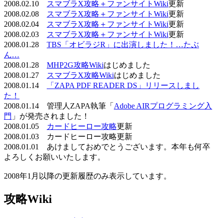
2008.02.10
スマブラX攻略＋ファンサイトWiki
更新
2008.02.08
スマブラX攻略＋ファンサイトWiki
更新
2008.02.04
スマブラX攻略＋ファンサイトWiki
更新
2008.02.03
スマブラX攻略＋ファンサイトWiki
更新
2008.01.28
TBS「オビラジR」に出演しました！…たぶ
ん…
2008.01.28
MHP2G攻略Wiki
はじめました
2008.01.27
スマブラX攻略Wiki
はじめました
2008.01.14
「ZAPA PDF READER DS」リリースしまし
た！
2008.01.14 管理人ZAPA執筆「
Adobe AIRプログラミング入
門
」が発売されました！
2008.01.05
カードヒーロー攻略
更新
2008.01.03 カードヒーロー攻略更新
2008.01.01 あけましておめでとうございます。本年も何卒
よろしくお願いいたします。
2008年1月以降の更新履歴のみ表示しています。
攻略Wiki