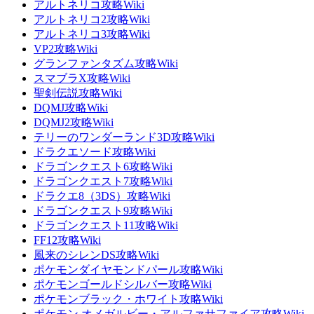
アルトネリコ攻略Wiki
アルトネリコ2攻略Wiki
アルトネリコ3攻略Wiki
VP2攻略Wiki
グランファンタズム攻略Wiki
スマブラX攻略Wiki
聖剣伝説攻略Wiki
DQMJ攻略Wiki
DQMJ2攻略Wiki
テリーのワンダーランド3D攻略Wiki
ドラクエソード攻略Wiki
ドラゴンクエスト6攻略Wiki
ドラゴンクエスト7攻略Wiki
ドラクエ8（3DS）攻略Wiki
ドラゴンクエスト9攻略Wiki
ドラゴンクエスト11攻略Wiki
FF12攻略Wiki
風来のシレンDS攻略Wiki
ポケモンダイヤモンドパール攻略Wiki
ポケモンゴールドシルバー攻略Wiki
ポケモンブラック・ホワイト攻略Wiki
ポケモン オメガルビー・アルファサファイア攻略Wiki