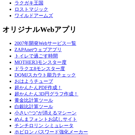
ラクガキ王国
ロストマジック
ワイルドアームズ
オリジナルWebアプリ
2007年開発Webサービス一覧
ZAPAnetウェブアプリ
トイレで過ごす時間
MOTHER3モンスター度
ドラクエ8モンスター度
DQMJスカウト能力チェック
おはようチューブ
超かんたんPDF作成！
超かんたん3D円グラフ作成！
黄金比計算ツール
白銀比計算ツール
小さい“つ”が消えるマシーン
めんまフォントお試しサイト
チンチロリン シミュレータ
ホビロン パスワード強化メーカー