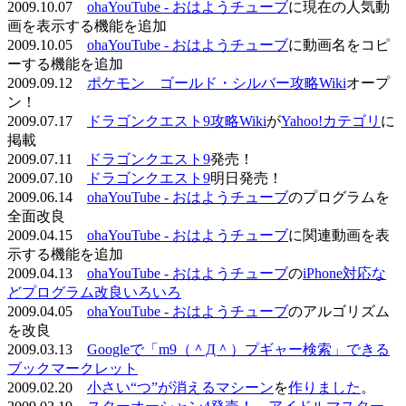
2009.10.07
ohaYouTube - おはようチューブ
に現在の人気動
画を表示する機能を追加
2009.10.05
ohaYouTube - おはようチューブ
に動画名をコピ
ーする機能を追加
2009.09.12
ポケモン ゴールド・シルバー攻略Wiki
オープ
ン！
2009.07.17
ドラゴンクエスト9攻略Wiki
が
Yahoo!カテゴリ
に
掲載
2009.07.11
ドラゴンクエスト9
発売！
2009.07.10
ドラゴンクエスト9
明日発売！
2009.06.14
ohaYouTube - おはようチューブ
のプログラムを
全面改良
2009.04.15
ohaYouTube - おはようチューブ
に関連動画を表
示する機能を追加
2009.04.13
ohaYouTube - おはようチューブ
の
iPhone対応な
どプログラム改良いろいろ
2009.04.05
ohaYouTube - おはようチューブ
のアルゴリズム
を改良
2009.03.13
Googleで「m9（＾Д＾）プギャー検索」できる
ブックマークレット
2009.02.20
小さい“つ”が消えるマシーン
を
作りました
。