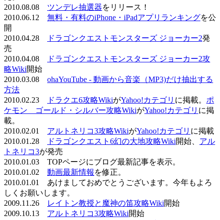
2010.08.08
ツンデレ抽選器
をリリース！
2010.06.12
無料・有料のiPhone・iPadアプリランキング
を公
開
2010.04.28
ドラゴンクエストモンスターズ ジョーカー2
発
売
2010.04.08
ドラゴンクエストモンスターズ ジョーカー2攻
略Wiki
開始
2010.03.08
ohaYouTube - 動画から音楽（MP3)だけ抽出する
方法
2010.02.23
ドラクエ6攻略Wiki
が
Yahoo!カテゴリ
に掲載。
ポ
ケモン ゴールド・シルバー攻略Wiki
が
Yahoo!カテゴリ
に掲
載。
2010.02.01
アルトネリコ3攻略Wiki
が
Yahoo!カテゴリ
に掲載
2010.01.28
ドラゴンクエスト6幻の大地攻略Wiki
開始、
アル
トネリコ3
が発売
2010.01.03 TOPページにブログ最新記事を表示。
2010.01.02
動画最新情報
を修正。
2010.01.01 あけましておめでとうございます。今年もよろ
しくお願いします。
2009.11.26
レイトン教授と魔神の笛攻略Wiki
開始
2009.10.13
アルトネリコ3攻略Wiki
開始