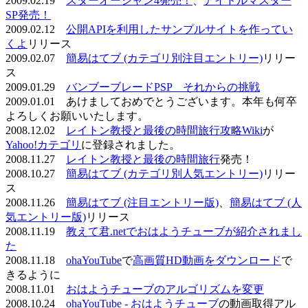
2009.02.19
スターオーシャン4発売！
、
アイドルマスター
SP発売！
2009.02.12
公開APIを利用したサンプルサイトを作ってい
くよ
リリース
2009.02.07
簡易はてブ (カテゴリ別注目エントリー)
リリー
ス
2009.01.29
バンブーブレードPSP それからの挑戦
2009.01.01 あけましておめでとうございます。本年も何卒
よろしくお願いいたします。
2008.12.02
レイトン教授と最後の時間旅行攻略Wiki
が
Yahoo!カテゴリ
に登録されました。
2008.11.27
レイトン教授と最後の時間旅行
発売！
2008.10.27
簡易はてブ (カテゴリ別人気エントリー)
リリー
ス
2008.11.26
簡易はてブ (注目エントリー版)
、
簡易はてブ (人
気エントリー版)
リリース
2008.11.19
教えて君.netでおはようチューブが紹介されまし
た
2008.11.18
ohaYouTube
で
高画質HD動画をダウンロード
で
きるように
2008.11.01
おはようチューブのアルゴリズムを変更
2008.10.24
ohaYouTube - おはようチューブ
の動画取得アル