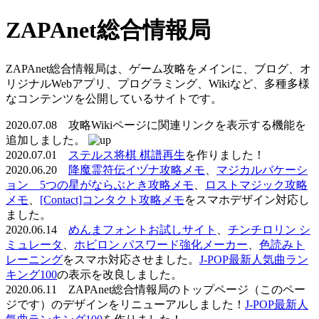
ZAPAnet総合情報局
ZAPAnet総合情報局は、ゲーム攻略をメインに、ブログ、オ
リジナルWebアプリ、プログラミング、Wikiなど、多種多様
なコンテンツを公開しているサイトです。
2020.07.08 攻略Wikiページに関連リンクを表示する機能を
追加しました。
2020.07.01
ステルス将棋 棋譜再生
を作りました！
2020.06.20
降魔霊符伝イヅナ攻略メモ
、
マジカルバケーシ
ョン 5つの星がならぶとき攻略メモ
、
ロストマジック攻略
メモ
、
[Contact]コンタクト攻略メモ
をスマホデザイン対応し
ました。
2020.06.14
めんまフォントお試しサイト
、
チンチロリン シ
ミュレータ
、
ホビロン パスワード強化メーカー
、
色読みト
レーニング
をスマホ対応させました。
J-POP最新人気曲ラン
キング100
の表示を改良しました。
2020.06.11 ZAPAnet総合情報局のトップページ（このペー
ジです）のデザインをリニューアルしました！
J-POP最新人