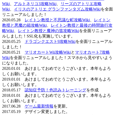
Wiki
、
アルトネリコ3攻略Wiki
、
リーズのアトリエ攻略
Wiki
、
イリスのアトリエ グランファンタズム攻略Wiki
を全面
リニューアルしました！
2020.05.28
レイトン教授と不思議な町攻略Wiki
、
レイトン
教授と悪魔の箱攻略Wiki
、
レイトン教授と最後の時間旅行攻
略Wiki
、
レイトン教授と魔神の笛攻略Wiki
を全面リニューア
ルしました！SSL化も実施しています。
2020.05.25
ドラゴンクエスト9攻略Wiki
を全面リニューアル
しました！
2020.05.21
マリオカートWii攻略Wiki
と
マリオカート7攻略
Wiki
を全面リニューアルしました！スマホから見やすいよう
になりました。
2020.01.01 あけましておめでとうございます。本年もよろ
しくお願いします。
2019.01.01 あけましておめでとうございます。本年もよろ
しくお願いします。
2018.05.17
認知症予防！色読みトレーニング
を作成
2018.01.01 あけましておめでとうございます。本年もよろ
しくお願いします。
2017.06.28
ゲーム最新情報
を更新。
2017.05.19 デザイン変更しました。