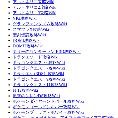
アルトネリコ攻略Wiki
アルトネリコ2攻略Wiki
アルトネリコ3攻略Wiki
VP2攻略Wiki
グランファンタズム攻略Wiki
スマブラX攻略Wiki
聖剣伝説攻略Wiki
DQMJ攻略Wiki
DQMJ2攻略Wiki
テリーのワンダーランド3D攻略Wiki
ドラクエソード攻略Wiki
ドラゴンクエスト6攻略Wiki
ドラゴンクエスト7攻略Wiki
ドラクエ8（3DS）攻略Wiki
ドラゴンクエスト9攻略Wiki
ドラゴンクエスト11攻略Wiki
FF12攻略Wiki
風来のシレンDS攻略Wiki
ポケモンダイヤモンドパール攻略Wiki
ポケモンゴールドシルバー攻略Wiki
ポケモンブラック・ホワイト攻略Wiki
ポケモン オメガルビー・アルファサファイア攻略Wiki