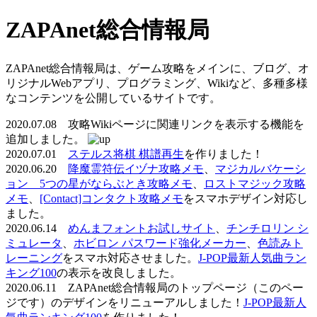
ZAPAnet総合情報局
ZAPAnet総合情報局は、ゲーム攻略をメインに、ブログ、オ
リジナルWebアプリ、プログラミング、Wikiなど、多種多様
なコンテンツを公開しているサイトです。
2020.07.08 攻略Wikiページに関連リンクを表示する機能を
追加しました。
2020.07.01
ステルス将棋 棋譜再生
を作りました！
2020.06.20
降魔霊符伝イヅナ攻略メモ
、
マジカルバケーシ
ョン 5つの星がならぶとき攻略メモ
、
ロストマジック攻略
メモ
、
[Contact]コンタクト攻略メモ
をスマホデザイン対応し
ました。
2020.06.14
めんまフォントお試しサイト
、
チンチロリン シ
ミュレータ
、
ホビロン パスワード強化メーカー
、
色読みト
レーニング
をスマホ対応させました。
J-POP最新人気曲ラン
キング100
の表示を改良しました。
2020.06.11 ZAPAnet総合情報局のトップページ（このペー
ジです）のデザインをリニューアルしました！
J-POP最新人