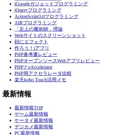
iGoogleガジェットプログラミング
jQueryプログラミング
ActionScript3.0プログラミング
AIRプログラミング
「左上の魔術師」理論
Webサイトのスクリーンショット
顔にエフェクト
作ろう！iアプリ
PHP参考書レビュー
PHPオープンソースWebアプリレビュー
PHPとeAccelerator
PHP用アクセラレータ比較
楽天kobo Touch活用メモ
最新情報
最新情報TOP
ゲーム最新情報
ケータイ最新情報
デジカメ最新情報
PC最新情報