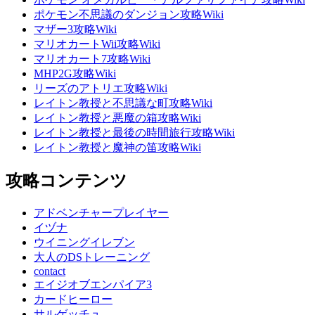
ポケモン不思議のダンジョン攻略Wiki
マザー3攻略Wiki
マリオカートWii攻略Wiki
マリオカート7攻略Wiki
MHP2G攻略Wiki
リーズのアトリエ攻略Wiki
レイトン教授と不思議な町攻略Wiki
レイトン教授と悪魔の箱攻略Wiki
レイトン教授と最後の時間旅行攻略Wiki
レイトン教授と魔神の笛攻略Wiki
攻略コンテンツ
アドベンチャープレイヤー
イヅナ
ウイニングイレブン
大人のDSトレーニング
contact
エイジオブエンパイア3
カードヒーロー
サルゲッチュ