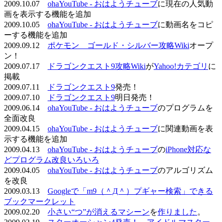
2009.10.07
ohaYouTube - おはようチューブ
に現在の人気動
画を表示する機能を追加
2009.10.05
ohaYouTube - おはようチューブ
に動画名をコピ
ーする機能を追加
2009.09.12
ポケモン ゴールド・シルバー攻略Wiki
オープ
ン！
2009.07.17
ドラゴンクエスト9攻略Wiki
が
Yahoo!カテゴリ
に
掲載
2009.07.11
ドラゴンクエスト9
発売！
2009.07.10
ドラゴンクエスト9
明日発売！
2009.06.14
ohaYouTube - おはようチューブ
のプログラムを
全面改良
2009.04.15
ohaYouTube - おはようチューブ
に関連動画を表
示する機能を追加
2009.04.13
ohaYouTube - おはようチューブ
の
iPhone対応な
どプログラム改良いろいろ
2009.04.05
ohaYouTube - おはようチューブ
のアルゴリズム
を改良
2009.03.13
Googleで「m9（＾Д＾）プギャー検索」できる
ブックマークレット
2009.02.20
小さい“つ”が消えるマシーン
を
作りました
。