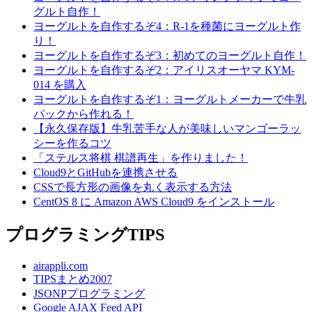
グルト自作！
ヨーグルトを自作するぞ4：R-1を種菌にヨーグルト作
り！
ヨーグルトを自作するぞ3：初めてのヨーグルト自作！
ヨーグルトを自作するぞ2：アイリスオーヤマ KYM-
014 を購入
ヨーグルトを自作するぞ1：ヨーグルトメーカーで牛乳
パックから作れる！
【永久保存版】牛乳苦手な人が美味しいマンゴーラッ
シーを作るコツ
「ステルス将棋 棋譜再生」を作りました！
Cloud9とGitHubを連携させる
CSSで長方形の画像を丸く表示する方法
CentOS 8 に Amazon AWS Cloud9 をインストール
プログラミングTIPS
airappli.com
TIPSまとめ2007
JSONPプログラミング
Google AJAX Feed API