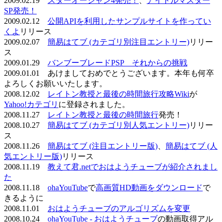
2009.02.19
スターオーシャン4発売！
、
アイドルマスター
SP発売！
2009.02.12
公開APIを利用したサンプルサイトを作ってい
くよ
リリース
2009.02.07
簡易はてブ (カテゴリ別注目エントリー)
リリー
ス
2009.01.29
バンブーブレードPSP それからの挑戦
2009.01.01 あけましておめでとうございます。本年も何卒
よろしくお願いいたします。
2008.12.02
レイトン教授と最後の時間旅行攻略Wiki
が
Yahoo!カテゴリ
に登録されました。
2008.11.27
レイトン教授と最後の時間旅行
発売！
2008.10.27
簡易はてブ (カテゴリ別人気エントリー)
リリー
ス
2008.11.26
簡易はてブ (注目エントリー版)
、
簡易はてブ (人
気エントリー版)
リリース
2008.11.19
教えて君.netでおはようチューブが紹介されまし
た
2008.11.18
ohaYouTube
で
高画質HD動画をダウンロード
で
きるように
2008.11.01
おはようチューブのアルゴリズムを変更
2008.10.24
ohaYouTube - おはようチューブ
の動画取得アル