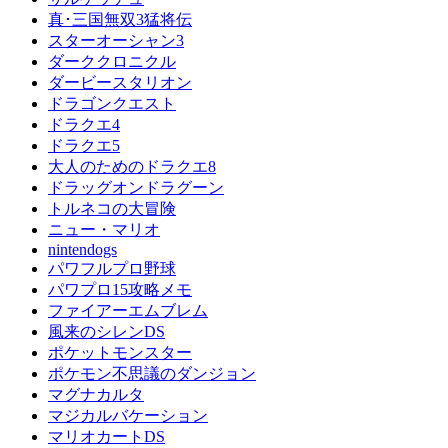
真･三国無双3猛将伝
スターオーシャン3
ダーククロニクル
ダービースタリオン
ドラゴンクエスト
ドラクエ4
ドラクエ5
大人のためのドラクエ8
ドラッグオンドラグーン
トルネコの大冒険
ニュー・マリオ
nintendogs
パワフルプロ野球
パワプロ15攻略メモ
ファイアーエムブレム
風来のシレンDS
ポケットモンスター
ポケモン不思議のダンジョン
マグナカルタ
マジカルバケーション
マリオカートDS