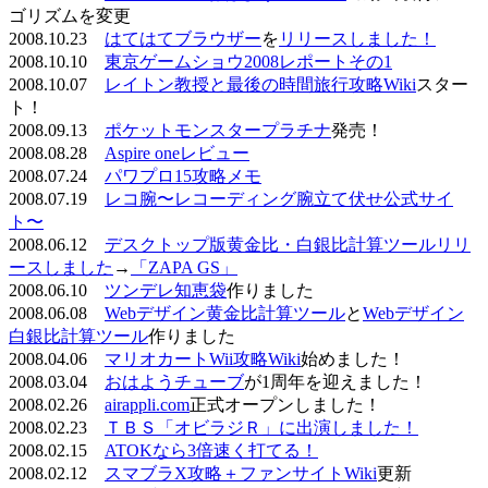
ゴリズムを変更
2008.10.23
はてはてブラウザー
を
リリースしました！
2008.10.10
東京ゲームショウ2008レポートその1
2008.10.07
レイトン教授と最後の時間旅行攻略Wiki
スター
ト！
2008.09.13
ポケットモンスタープラチナ
発売！
2008.08.28
Aspire oneレビュー
2008.07.24
パワプロ15攻略メモ
2008.07.19
レコ腕〜レコーディング腕立て伏せ公式サイ
ト〜
2008.06.12
デスクトップ版黄金比・白銀比計算ツールリリ
ースしました
→
「ZAPA GS」
2008.06.10
ツンデレ知恵袋
作りました
2008.06.08
Webデザイン黄金比計算ツール
と
Webデザイン
白銀比計算ツール
作りました
2008.04.06
マリオカートWii攻略Wiki
始めました！
2008.03.04
おはようチューブ
が1周年を迎えました！
2008.02.26
airappli.com
正式オープンしました！
2008.02.23
ＴＢＳ「オビラジＲ」に出演しました！
2008.02.15
ATOKなら3倍速く打てる！
2008.02.12
スマブラX攻略＋ファンサイトWiki
更新