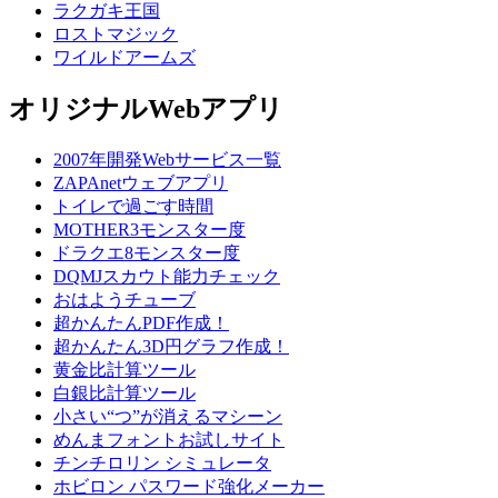
ラクガキ王国
ロストマジック
ワイルドアームズ
オリジナルWebアプリ
2007年開発Webサービス一覧
ZAPAnetウェブアプリ
トイレで過ごす時間
MOTHER3モンスター度
ドラクエ8モンスター度
DQMJスカウト能力チェック
おはようチューブ
超かんたんPDF作成！
超かんたん3D円グラフ作成！
黄金比計算ツール
白銀比計算ツール
小さい“つ”が消えるマシーン
めんまフォントお試しサイト
チンチロリン シミュレータ
ホビロン パスワード強化メーカー