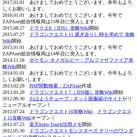
2017.01.01 あけましておめでとうございます。本年もよろ
しくお願いします。
2016.01.01 あけましておめでとうございます。今年で
ZAPAnet総合情報局は15年目に突入します。
2015.08.27
ドラクエ8（3DS）攻略Wiki
開始
2015.07.27
ドラゴンクエスト11 過ぎ去りし時を求めて 攻略
Wiki
開始
2015.01.01 あけましておめでとうございます。今年で
ZAPAnet総合情報局は14年目に突入します。
2014.11.18
ポケモン オメガルビー・アルファサファイア攻
略Wiki
開始
2014.01.01 あけましておめでとうございます。今年もよろ
しくお願いします。
2013.02.29
PHP関数検索：ZAPAnet
作成
2013.01.29
ドラゴンクエスト7（3DS版）攻略Wiki
開始
2012.09.30
おはようチューブ：ネット画像縮小サイト
がリ
ニューアルオープン！
2012.07.24
ドラゴンクエスト10攻略Wiki
、
ドラゴンクエス
ト11攻略Wiki
オープン！
2012.07.23
楽天kobo Touch活用メモ
開始
2012.05.30
ドラゴンクエストモンスターズ テリーのワンダ