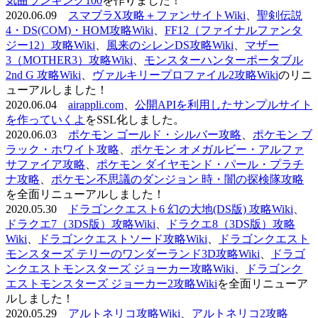
気曲ランキング100
を作りました！
2020.06.09
スマブラX攻略＋ファンサイトWiki
、
聖剣伝説
4・DS(COM)・HOM攻略Wiki
、
FF12（ファイナルファンタ
ジー12）攻略Wiki
、
風来のシレンDS攻略Wiki
、
マザー
3（MOTHER3）攻略Wiki
、
モンスターハンターポータブル
2nd G 攻略Wiki
、
ヴァルキリープロファイル2攻略Wiki
のリニ
ューアルしました！
2020.06.04
airappli.com
、
公開APIを利用したサンプルサイト
を作っていくよ
をSSL化しました。
2020.06.03
ポケモン ゴールド・シルバー攻略
、
ポケモン ブ
ラック・ホワイト攻略
、
ポケモン オメガルビー・アルファ
サファイア攻略
、
ポケモン ダイヤモンド・パール・プラチ
ナ攻略
、
ポケモン不思議のダンジョン 時・闇の探検隊攻略
を全面リニューアルしました！
2020.05.30
ドラゴンクエスト6 幻の大地(DS版) 攻略Wiki
、
ドラクエ7（3DS版）攻略Wiki
、
ドラクエ8（3DS版）攻略
Wiki
、
ドラゴンクエストソード攻略Wiki
、
ドラゴンクエスト
モンスターズ テリーのワンダーランド3D攻略Wiki
、
ドラゴ
ンクエストモンスターズ ジョーカー攻略Wiki
、
ドラゴンク
エストモンスターズ ジョーカー2攻略Wiki
を全面リニューア
ルしました！
2020.05.29
アルトネリコ攻略Wiki
、
アルトネリコ2攻略