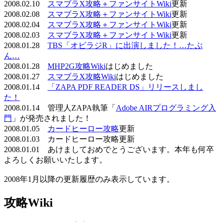
2008.02.10
スマブラX攻略＋ファンサイトWiki
更新
2008.02.08
スマブラX攻略＋ファンサイトWiki
更新
2008.02.04
スマブラX攻略＋ファンサイトWiki
更新
2008.02.03
スマブラX攻略＋ファンサイトWiki
更新
2008.01.28
TBS「オビラジR」に出演しました！…たぶ
ん…
2008.01.28
MHP2G攻略Wiki
はじめました
2008.01.27
スマブラX攻略Wiki
はじめました
2008.01.14
「ZAPA PDF READER DS」リリースしまし
た！
2008.01.14 管理人ZAPA執筆「
Adobe AIRプログラミング入
門
」が発売されました！
2008.01.05
カードヒーロー攻略
更新
2008.01.03 カードヒーロー攻略更新
2008.01.01 あけましておめでとうございます。本年も何卒
よろしくお願いいたします。
2008年1月以降の更新履歴のみ表示しています。
攻略Wiki