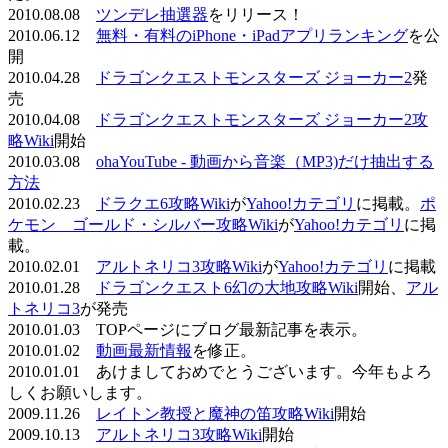
2010.08.08
ツンデレ抽選器
をリリース！
2010.06.12
無料・有料のiPhone・iPadアプリランキング
を公
開
2010.04.28
ドラゴンクエストモンスターズ ジョーカー2
発
売
2010.04.08
ドラゴンクエストモンスターズ ジョーカー2攻
略Wiki
開始
2010.03.08
ohaYouTube - 動画から音楽（MP3)だけ抽出する
方法
2010.02.23
ドラクエ6攻略Wiki
が
Yahoo!カテゴリ
に掲載。
ポ
ケモン ゴールド・シルバー攻略Wiki
が
Yahoo!カテゴリ
に掲
載。
2010.02.01
アルトネリコ3攻略Wiki
が
Yahoo!カテゴリ
に掲載
2010.01.28
ドラゴンクエスト6幻の大地攻略Wiki
開始、
アル
トネリコ3
が発売
2010.01.03 TOPページにブログ最新記事を表示。
2010.01.02
動画最新情報
を修正。
2010.01.01 あけましておめでとうございます。今年もよろ
しくお願いします。
2009.11.26
レイトン教授と魔神の笛攻略Wiki
開始
2009.10.13
アルトネリコ3攻略Wiki
開始