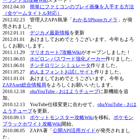
ーランド3D攻略Wiki
スタート！
2012.04.10
簡単にファミコンのプレイ画像を入手する方法
（全ゲームタイトル対応）
2012.02.23 管理人ZAPA執筆「
わかる!iPhoneカメラ
」が発
売されました
2012.01.11
デジカメ最新情報
を更新
2012.01.01 あけましておめでとうございます。今年もよろ
しくお願いします。
2011.11.29
マリオカート7攻略Wiki
がオープンしました！
2011.06.03
ホビロン パスワード強化メーカー
作りました。
2011.06.01
チンチロリン シミュレータ
作りました。
2011.05.27
めんまフォントお試しサイト
作りました。
2011.01.01 あけましておめでとうございます。今年も
ZAPAnet総合情報局
をよろしくお願いいたします。
2010.12.18
ohaYouTube - おはようチューブ
に新機能を追
加。
2010.12.13 YouTube仕様変更に合わせて、
ohaYouTube - おは
ようチューブ
を更新。
2010.09.13
ポケットモンスター攻略Wiki
を移転。
ポケモン
ブラックホワイト攻略Wiki
開始。
2010.08.05 ZAPA著「
公開API活用ガイド
が発売されまし
た。