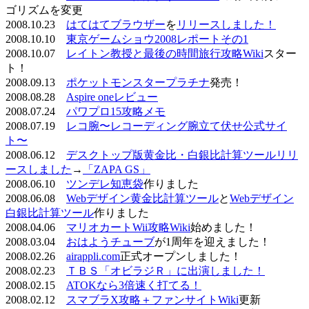
ゴリズムを変更
2008.10.23
はてはてブラウザー
を
リリースしました！
2008.10.10
東京ゲームショウ2008レポートその1
2008.10.07
レイトン教授と最後の時間旅行攻略Wiki
スター
ト！
2008.09.13
ポケットモンスタープラチナ
発売！
2008.08.28
Aspire oneレビュー
2008.07.24
パワプロ15攻略メモ
2008.07.19
レコ腕〜レコーディング腕立て伏せ公式サイ
ト〜
2008.06.12
デスクトップ版黄金比・白銀比計算ツールリリ
ースしました
→
「ZAPA GS」
2008.06.10
ツンデレ知恵袋
作りました
2008.06.08
Webデザイン黄金比計算ツール
と
Webデザイン
白銀比計算ツール
作りました
2008.04.06
マリオカートWii攻略Wiki
始めました！
2008.03.04
おはようチューブ
が1周年を迎えました！
2008.02.26
airappli.com
正式オープンしました！
2008.02.23
ＴＢＳ「オビラジＲ」に出演しました！
2008.02.15
ATOKなら3倍速く打てる！
2008.02.12
スマブラX攻略＋ファンサイトWiki
更新