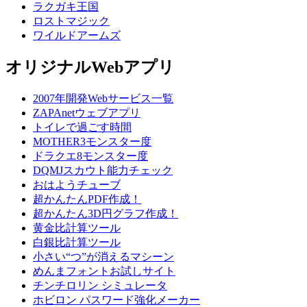
ラクガキ王国
ロストマジック
ワイルドアームズ
オリジナルWebアプリ
2007年開発Webサービス一覧
ZAPAnetウェブアプリ
トイレで過ごす時間
MOTHER3モンスター度
ドラクエ8モンスター度
DQMJスカウト能力チェック
おはようチューブ
超かんたんPDF作成！
超かんたん3D円グラフ作成！
黄金比計算ツール
白銀比計算ツール
小さい“つ”が消えるマシーン
めんまフォントお試しサイト
チンチロリン シミュレータ
ホビロン パスワード強化メーカー