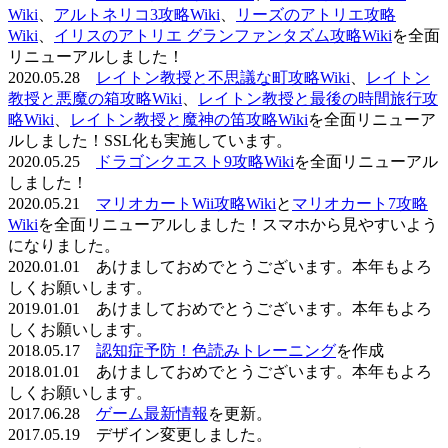
Wiki
、
アルトネリコ3攻略Wiki
、
リーズのアトリエ攻略
Wiki
、
イリスのアトリエ グランファンタズム攻略Wiki
を全面
リニューアルしました！
2020.05.28
レイトン教授と不思議な町攻略Wiki
、
レイトン
教授と悪魔の箱攻略Wiki
、
レイトン教授と最後の時間旅行攻
略Wiki
、
レイトン教授と魔神の笛攻略Wiki
を全面リニューア
ルしました！SSL化も実施しています。
2020.05.25
ドラゴンクエスト9攻略Wiki
を全面リニューアル
しました！
2020.05.21
マリオカートWii攻略Wiki
と
マリオカート7攻略
Wiki
を全面リニューアルしました！スマホから見やすいよう
になりました。
2020.01.01 あけましておめでとうございます。本年もよろ
しくお願いします。
2019.01.01 あけましておめでとうございます。本年もよろ
しくお願いします。
2018.05.17
認知症予防！色読みトレーニング
を作成
2018.01.01 あけましておめでとうございます。本年もよろ
しくお願いします。
2017.06.28
ゲーム最新情報
を更新。
2017.05.19 デザイン変更しました。