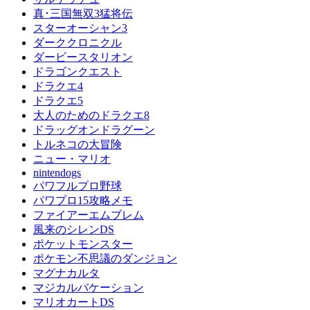
真･三国無双3猛将伝
スターオーシャン3
ダーククロニクル
ダービースタリオン
ドラゴンクエスト
ドラクエ4
ドラクエ5
大人のためのドラクエ8
ドラッグオンドラグーン
トルネコの大冒険
ニュー・マリオ
nintendogs
パワフルプロ野球
パワプロ15攻略メモ
ファイアーエムブレム
風来のシレンDS
ポケットモンスター
ポケモン不思議のダンジョン
マグナカルタ
マジカルバケーション
マリオカートDS