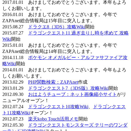
2017.01.01 あけましておめでとうございます。本年もよろ
しくお願いします。
2016.01.01 あけましておめでとうございます。今年で
ZAPAnet総合情報局は15年目に突入します。
2015.08.27
ドラクエ8（3DS）攻略Wiki
開始
2015.07.27
ドラゴンクエスト11 過ぎ去りし時を求めて 攻略
Wiki
開始
2015.01.01 あけましておめでとうございます。今年で
ZAPAnet総合情報局は14年目に突入します。
2014.11.18
ポケモン オメガルビー・アルファサファイア攻
略Wiki
開始
2014.01.01 あけましておめでとうございます。今年もよろ
しくお願いします。
2013.02.29
PHP関数検索：ZAPAnet
作成
2013.01.29
ドラゴンクエスト7（3DS版）攻略Wiki
開始
2012.09.30
おはようチューブ：ネット画像縮小サイト
がリ
ニューアルオープン！
2012.07.24
ドラゴンクエスト10攻略Wiki
、
ドラゴンクエス
ト11攻略Wiki
オープン！
2012.07.23
楽天kobo Touch活用メモ
開始
2012.05.30
ドラゴンクエストモンスターズ テリーのワンダ