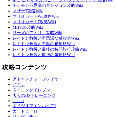
ポケモン不思議のダンジョン攻略Wiki
マザー3攻略Wiki
マリオカートWii攻略Wiki
マリオカート7攻略Wiki
MHP2G攻略Wiki
リーズのアトリエ攻略Wiki
レイトン教授と不思議な町攻略Wiki
レイトン教授と悪魔の箱攻略Wiki
レイトン教授と最後の時間旅行攻略Wiki
レイトン教授と魔神の笛攻略Wiki
攻略コンテンツ
アドベンチャープレイヤー
イヅナ
ウイニングイレブン
大人のDSトレーニング
contact
エイジオブエンパイア3
カードヒーロー
サルゲッチュ