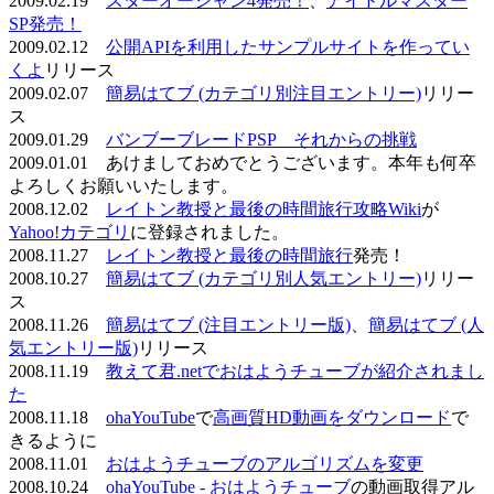
2009.02.19
スターオーシャン4発売！
、
アイドルマスター
SP発売！
2009.02.12
公開APIを利用したサンプルサイトを作ってい
くよ
リリース
2009.02.07
簡易はてブ (カテゴリ別注目エントリー)
リリー
ス
2009.01.29
バンブーブレードPSP それからの挑戦
2009.01.01 あけましておめでとうございます。本年も何卒
よろしくお願いいたします。
2008.12.02
レイトン教授と最後の時間旅行攻略Wiki
が
Yahoo!カテゴリ
に登録されました。
2008.11.27
レイトン教授と最後の時間旅行
発売！
2008.10.27
簡易はてブ (カテゴリ別人気エントリー)
リリー
ス
2008.11.26
簡易はてブ (注目エントリー版)
、
簡易はてブ (人
気エントリー版)
リリース
2008.11.19
教えて君.netでおはようチューブが紹介されまし
た
2008.11.18
ohaYouTube
で
高画質HD動画をダウンロード
で
きるように
2008.11.01
おはようチューブのアルゴリズムを変更
2008.10.24
ohaYouTube - おはようチューブ
の動画取得アル