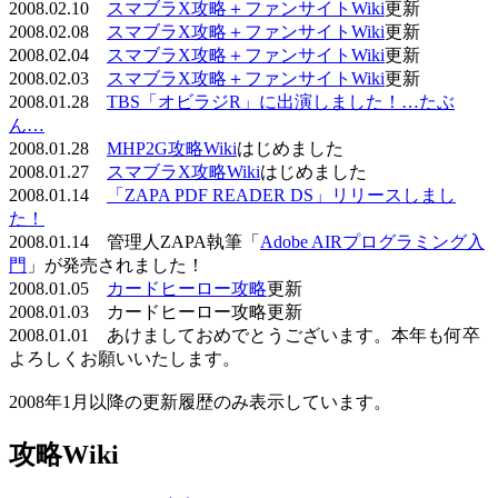
2008.02.10
スマブラX攻略＋ファンサイトWiki
更新
2008.02.08
スマブラX攻略＋ファンサイトWiki
更新
2008.02.04
スマブラX攻略＋ファンサイトWiki
更新
2008.02.03
スマブラX攻略＋ファンサイトWiki
更新
2008.01.28
TBS「オビラジR」に出演しました！…たぶ
ん…
2008.01.28
MHP2G攻略Wiki
はじめました
2008.01.27
スマブラX攻略Wiki
はじめました
2008.01.14
「ZAPA PDF READER DS」リリースしまし
た！
2008.01.14 管理人ZAPA執筆「
Adobe AIRプログラミング入
門
」が発売されました！
2008.01.05
カードヒーロー攻略
更新
2008.01.03 カードヒーロー攻略更新
2008.01.01 あけましておめでとうございます。本年も何卒
よろしくお願いいたします。
2008年1月以降の更新履歴のみ表示しています。
攻略Wiki