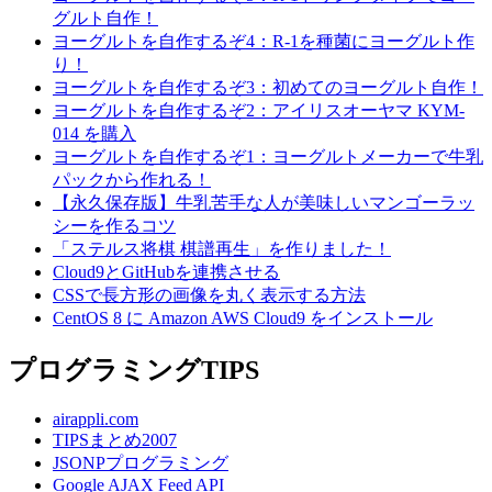
グルト自作！
ヨーグルトを自作するぞ4：R-1を種菌にヨーグルト作
り！
ヨーグルトを自作するぞ3：初めてのヨーグルト自作！
ヨーグルトを自作するぞ2：アイリスオーヤマ KYM-
014 を購入
ヨーグルトを自作するぞ1：ヨーグルトメーカーで牛乳
パックから作れる！
【永久保存版】牛乳苦手な人が美味しいマンゴーラッ
シーを作るコツ
「ステルス将棋 棋譜再生」を作りました！
Cloud9とGitHubを連携させる
CSSで長方形の画像を丸く表示する方法
CentOS 8 に Amazon AWS Cloud9 をインストール
プログラミングTIPS
airappli.com
TIPSまとめ2007
JSONPプログラミング
Google AJAX Feed API