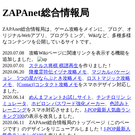
ZAPAnet総合情報局
ZAPAnet総合情報局は、ゲーム攻略をメインに、ブログ、オ
リジナルWebアプリ、プログラミング、Wikiなど、多種多様
なコンテンツを公開しているサイトです。
2020.07.08 攻略Wikiページに関連リンクを表示する機能を
追加しました。
2020.07.01
ステルス将棋 棋譜再生
を作りました！
2020.06.20
降魔霊符伝イヅナ攻略メモ
、
マジカルバケーシ
ョン 5つの星がならぶとき攻略メモ
、
ロストマジック攻略
メモ
、
[Contact]コンタクト攻略メモ
をスマホデザイン対応し
ました。
2020.06.14
めんまフォントお試しサイト
、
チンチロリン シ
ミュレータ
、
ホビロン パスワード強化メーカー
、
色読みト
レーニング
をスマホ対応させました。
J-POP最新人気曲ラン
キング100
の表示を改良しました。
2020.06.11 ZAPAnet総合情報局のトップページ（このペー
ジです）のデザインをリニューアルしました！
J-POP最新人