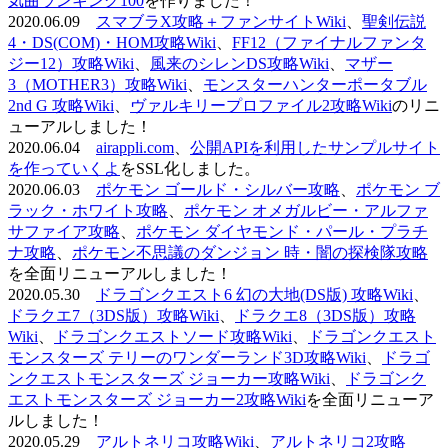
気曲ランキング100
を作りました！
2020.06.09
スマブラX攻略＋ファンサイトWiki
、
聖剣伝説
4・DS(COM)・HOM攻略Wiki
、
FF12（ファイナルファンタ
ジー12）攻略Wiki
、
風来のシレンDS攻略Wiki
、
マザー
3（MOTHER3）攻略Wiki
、
モンスターハンターポータブル
2nd G 攻略Wiki
、
ヴァルキリープロファイル2攻略Wiki
のリニ
ューアルしました！
2020.06.04
airappli.com
、
公開APIを利用したサンプルサイト
を作っていくよ
をSSL化しました。
2020.06.03
ポケモン ゴールド・シルバー攻略
、
ポケモン ブ
ラック・ホワイト攻略
、
ポケモン オメガルビー・アルファ
サファイア攻略
、
ポケモン ダイヤモンド・パール・プラチ
ナ攻略
、
ポケモン不思議のダンジョン 時・闇の探検隊攻略
を全面リニューアルしました！
2020.05.30
ドラゴンクエスト6 幻の大地(DS版) 攻略Wiki
、
ドラクエ7（3DS版）攻略Wiki
、
ドラクエ8（3DS版）攻略
Wiki
、
ドラゴンクエストソード攻略Wiki
、
ドラゴンクエスト
モンスターズ テリーのワンダーランド3D攻略Wiki
、
ドラゴ
ンクエストモンスターズ ジョーカー攻略Wiki
、
ドラゴンク
エストモンスターズ ジョーカー2攻略Wiki
を全面リニューア
ルしました！
2020.05.29
アルトネリコ攻略Wiki
、
アルトネリコ2攻略