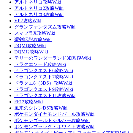
アルトネリコ攻略Wiki
アルトネリコ2攻略Wiki
アルトネリコ3攻略Wiki
VP2攻略Wiki
グランファンタズム攻略Wiki
スマブラX攻略Wiki
聖剣伝説攻略Wiki
DQMJ攻略Wiki
DQMJ2攻略Wiki
テリーのワンダーランド3D攻略Wiki
ドラクエソード攻略Wiki
ドラゴンクエスト6攻略Wiki
ドラゴンクエスト7攻略Wiki
ドラクエ8（3DS）攻略Wiki
ドラゴンクエスト9攻略Wiki
ドラゴンクエスト11攻略Wiki
FF12攻略Wiki
風来のシレンDS攻略Wiki
ポケモンダイヤモンドパール攻略Wiki
ポケモンゴールドシルバー攻略Wiki
ポケモンブラック・ホワイト攻略Wiki
ポケモン オメガルビー・アルファサファイア攻略Wiki