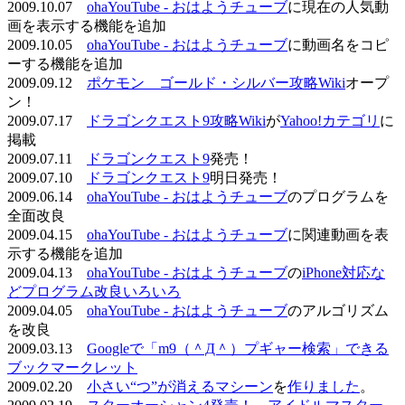
2009.10.07
ohaYouTube - おはようチューブ
に現在の人気動
画を表示する機能を追加
2009.10.05
ohaYouTube - おはようチューブ
に動画名をコピ
ーする機能を追加
2009.09.12
ポケモン ゴールド・シルバー攻略Wiki
オープ
ン！
2009.07.17
ドラゴンクエスト9攻略Wiki
が
Yahoo!カテゴリ
に
掲載
2009.07.11
ドラゴンクエスト9
発売！
2009.07.10
ドラゴンクエスト9
明日発売！
2009.06.14
ohaYouTube - おはようチューブ
のプログラムを
全面改良
2009.04.15
ohaYouTube - おはようチューブ
に関連動画を表
示する機能を追加
2009.04.13
ohaYouTube - おはようチューブ
の
iPhone対応な
どプログラム改良いろいろ
2009.04.05
ohaYouTube - おはようチューブ
のアルゴリズム
を改良
2009.03.13
Googleで「m9（＾Д＾）プギャー検索」できる
ブックマークレット
2009.02.20
小さい“つ”が消えるマシーン
を
作りました
。