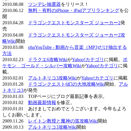
2010.08.08
ツンデレ抽選器
をリリース！
2010.06.12
無料・有料のiPhone・iPadアプリランキング
を公
開
2010.04.28
ドラゴンクエストモンスターズ ジョーカー2
発
売
2010.04.08
ドラゴンクエストモンスターズ ジョーカー2攻
略Wiki
開始
2010.03.08
ohaYouTube - 動画から音楽（MP3)だけ抽出する
方法
2010.02.23
ドラクエ6攻略Wiki
が
Yahoo!カテゴリ
に掲載。
ポ
ケモン ゴールド・シルバー攻略Wiki
が
Yahoo!カテゴリ
に掲
載。
2010.02.01
アルトネリコ3攻略Wiki
が
Yahoo!カテゴリ
に掲載
2010.01.28
ドラゴンクエスト6幻の大地攻略Wiki
開始、
アル
トネリコ3
が発売
2010.01.03 TOPページにブログ最新記事を表示。
2010.01.02
動画最新情報
を修正。
2010.01.01 あけましておめでとうございます。今年もよろ
しくお願いします。
2009.11.26
レイトン教授と魔神の笛攻略Wiki
開始
2009.10.13
アルトネリコ3攻略Wiki
開始