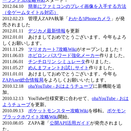
ーランド3D攻略Wiki
スタート！
2012.04.10
簡単にファミコンのプレイ画像を入手する方法
（全ゲームタイトル対応）
2012.02.23 管理人ZAPA執筆「
わかる!iPhoneカメラ
」が発
売されました
2012.01.11
デジカメ最新情報
を更新
2012.01.01 あけましておめでとうございます。今年もよろ
しくお願いします。
2011.11.29
マリオカート7攻略Wiki
がオープンしました！
2011.06.03
ホビロン パスワード強化メーカー
作りました。
2011.06.01
チンチロリン シミュレータ
作りました。
2011.05.27
めんまフォントお試しサイト
作りました。
2011.01.01 あけましておめでとうございます。今年も
ZAPAnet総合情報局
をよろしくお願いいたします。
2010.12.18
ohaYouTube - おはようチューブ
に新機能を追
加。
2010.12.13 YouTube仕様変更に合わせて、
ohaYouTube - おは
ようチューブ
を更新。
2010.09.13
ポケットモンスター攻略Wiki
を移転。
ポケモン
ブラックホワイト攻略Wiki
開始。
2010.08.05 ZAPA著「
公開API活用ガイド
が発売されまし
た。