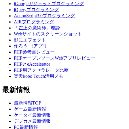
iGoogleガジェットプログラミング
jQueryプログラミング
ActionScript3.0プログラミング
AIRプログラミング
「左上の魔術師」理論
Webサイトのスクリーンショット
顔にエフェクト
作ろう！iアプリ
PHP参考書レビュー
PHPオープンソースWebアプリレビュー
PHPとeAccelerator
PHP用アクセラレータ比較
楽天kobo Touch活用メモ
最新情報
最新情報TOP
ゲーム最新情報
ケータイ最新情報
デジカメ最新情報
PC最新情報