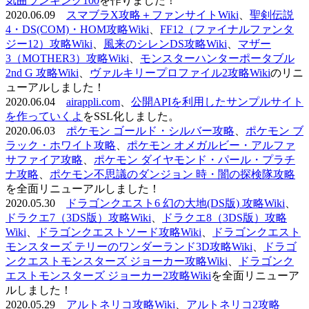
気曲ランキング100
を作りました！
2020.06.09
スマブラX攻略＋ファンサイトWiki
、
聖剣伝説
4・DS(COM)・HOM攻略Wiki
、
FF12（ファイナルファンタ
ジー12）攻略Wiki
、
風来のシレンDS攻略Wiki
、
マザー
3（MOTHER3）攻略Wiki
、
モンスターハンターポータブル
2nd G 攻略Wiki
、
ヴァルキリープロファイル2攻略Wiki
のリニ
ューアルしました！
2020.06.04
airappli.com
、
公開APIを利用したサンプルサイト
を作っていくよ
をSSL化しました。
2020.06.03
ポケモン ゴールド・シルバー攻略
、
ポケモン ブ
ラック・ホワイト攻略
、
ポケモン オメガルビー・アルファ
サファイア攻略
、
ポケモン ダイヤモンド・パール・プラチ
ナ攻略
、
ポケモン不思議のダンジョン 時・闇の探検隊攻略
を全面リニューアルしました！
2020.05.30
ドラゴンクエスト6 幻の大地(DS版) 攻略Wiki
、
ドラクエ7（3DS版）攻略Wiki
、
ドラクエ8（3DS版）攻略
Wiki
、
ドラゴンクエストソード攻略Wiki
、
ドラゴンクエスト
モンスターズ テリーのワンダーランド3D攻略Wiki
、
ドラゴ
ンクエストモンスターズ ジョーカー攻略Wiki
、
ドラゴンク
エストモンスターズ ジョーカー2攻略Wiki
を全面リニューア
ルしました！
2020.05.29
アルトネリコ攻略Wiki
、
アルトネリコ2攻略