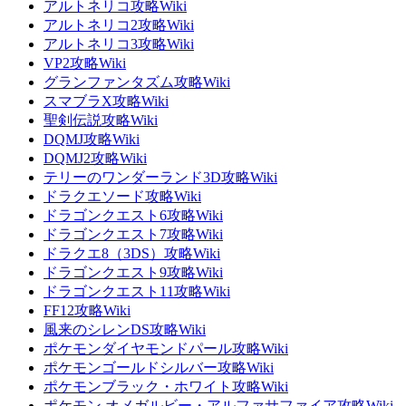
アルトネリコ攻略Wiki
アルトネリコ2攻略Wiki
アルトネリコ3攻略Wiki
VP2攻略Wiki
グランファンタズム攻略Wiki
スマブラX攻略Wiki
聖剣伝説攻略Wiki
DQMJ攻略Wiki
DQMJ2攻略Wiki
テリーのワンダーランド3D攻略Wiki
ドラクエソード攻略Wiki
ドラゴンクエスト6攻略Wiki
ドラゴンクエスト7攻略Wiki
ドラクエ8（3DS）攻略Wiki
ドラゴンクエスト9攻略Wiki
ドラゴンクエスト11攻略Wiki
FF12攻略Wiki
風来のシレンDS攻略Wiki
ポケモンダイヤモンドパール攻略Wiki
ポケモンゴールドシルバー攻略Wiki
ポケモンブラック・ホワイト攻略Wiki
ポケモン オメガルビー・アルファサファイア攻略Wiki