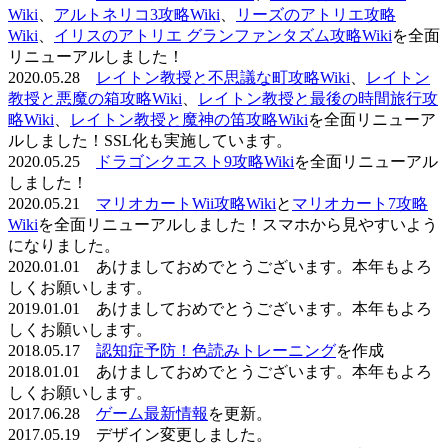
Wiki
、
アルトネリコ3攻略Wiki
、
リーズのアトリエ攻略
Wiki
、
イリスのアトリエ グランファンタズム攻略Wiki
を全面
リニューアルしました！
2020.05.28
レイトン教授と不思議な町攻略Wiki
、
レイトン
教授と悪魔の箱攻略Wiki
、
レイトン教授と最後の時間旅行攻
略Wiki
、
レイトン教授と魔神の笛攻略Wiki
を全面リニューア
ルしました！SSL化も実施しています。
2020.05.25
ドラゴンクエスト9攻略Wiki
を全面リニューアル
しました！
2020.05.21
マリオカートWii攻略Wiki
と
マリオカート7攻略
Wiki
を全面リニューアルしました！スマホから見やすいよう
になりました。
2020.01.01 あけましておめでとうございます。本年もよろ
しくお願いします。
2019.01.01 あけましておめでとうございます。本年もよろ
しくお願いします。
2018.05.17
認知症予防！色読みトレーニング
を作成
2018.01.01 あけましておめでとうございます。本年もよろ
しくお願いします。
2017.06.28
ゲーム最新情報
を更新。
2017.05.19 デザイン変更しました。