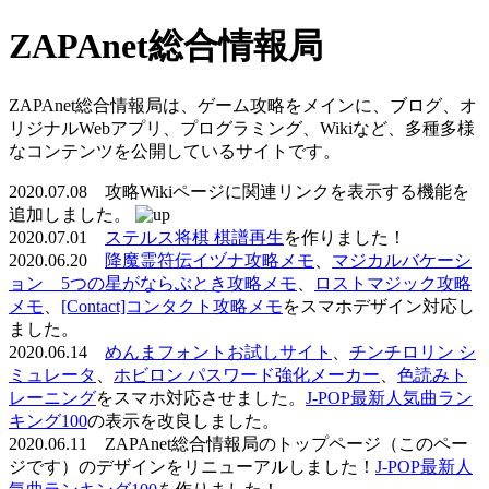
ZAPAnet総合情報局
ZAPAnet総合情報局は、ゲーム攻略をメインに、ブログ、オ
リジナルWebアプリ、プログラミング、Wikiなど、多種多様
なコンテンツを公開しているサイトです。
2020.07.08 攻略Wikiページに関連リンクを表示する機能を
追加しました。
2020.07.01
ステルス将棋 棋譜再生
を作りました！
2020.06.20
降魔霊符伝イヅナ攻略メモ
、
マジカルバケーシ
ョン 5つの星がならぶとき攻略メモ
、
ロストマジック攻略
メモ
、
[Contact]コンタクト攻略メモ
をスマホデザイン対応し
ました。
2020.06.14
めんまフォントお試しサイト
、
チンチロリン シ
ミュレータ
、
ホビロン パスワード強化メーカー
、
色読みト
レーニング
をスマホ対応させました。
J-POP最新人気曲ラン
キング100
の表示を改良しました。
2020.06.11 ZAPAnet総合情報局のトップページ（このペー
ジです）のデザインをリニューアルしました！
J-POP最新人