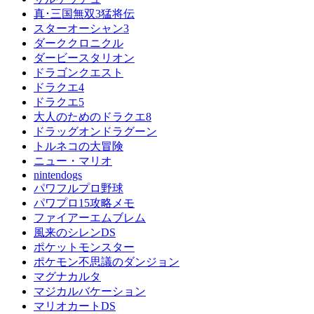
真･三国無双3猛将伝
スターオーシャン3
ダーククロニクル
ダービースタリオン
ドラゴンクエスト
ドラクエ4
ドラクエ5
大人のためのドラクエ8
ドラッグオンドラグーン
トルネコの大冒険
ニュー・マリオ
nintendogs
パワフルプロ野球
パワプロ15攻略メモ
ファイアーエムブレム
風来のシレンDS
ポケットモンスター
ポケモン不思議のダンジョン
マグナカルタ
マジカルバケーション
マリオカートDS