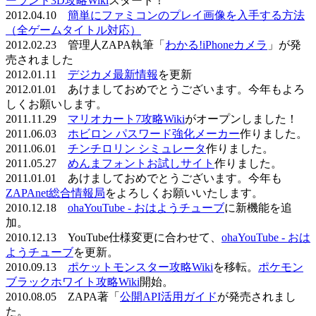
ーランド3D攻略Wiki
スタート！
2012.04.10
簡単にファミコンのプレイ画像を入手する方法
（全ゲームタイトル対応）
2012.02.23 管理人ZAPA執筆「
わかる!iPhoneカメラ
」が発
売されました
2012.01.11
デジカメ最新情報
を更新
2012.01.01 あけましておめでとうございます。今年もよろ
しくお願いします。
2011.11.29
マリオカート7攻略Wiki
がオープンしました！
2011.06.03
ホビロン パスワード強化メーカー
作りました。
2011.06.01
チンチロリン シミュレータ
作りました。
2011.05.27
めんまフォントお試しサイト
作りました。
2011.01.01 あけましておめでとうございます。今年も
ZAPAnet総合情報局
をよろしくお願いいたします。
2010.12.18
ohaYouTube - おはようチューブ
に新機能を追
加。
2010.12.13 YouTube仕様変更に合わせて、
ohaYouTube - おは
ようチューブ
を更新。
2010.09.13
ポケットモンスター攻略Wiki
を移転。
ポケモン
ブラックホワイト攻略Wiki
開始。
2010.08.05 ZAPA著「
公開API活用ガイド
が発売されまし
た。