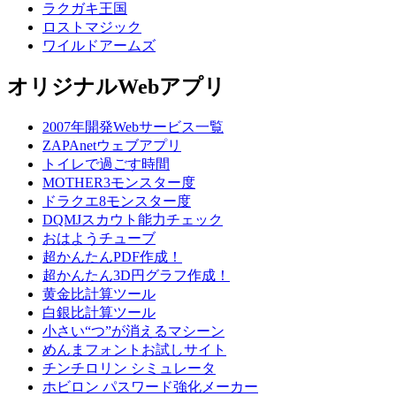
ラクガキ王国
ロストマジック
ワイルドアームズ
オリジナルWebアプリ
2007年開発Webサービス一覧
ZAPAnetウェブアプリ
トイレで過ごす時間
MOTHER3モンスター度
ドラクエ8モンスター度
DQMJスカウト能力チェック
おはようチューブ
超かんたんPDF作成！
超かんたん3D円グラフ作成！
黄金比計算ツール
白銀比計算ツール
小さい“つ”が消えるマシーン
めんまフォントお試しサイト
チンチロリン シミュレータ
ホビロン パスワード強化メーカー