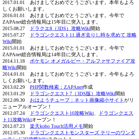
2017.01.01 あけましておめでとうございます。本年もよろ
しくお願いします。
2016.01.01 あけましておめでとうございます。今年で
ZAPAnet総合情報局は15年目に突入します。
2015.08.27
ドラクエ8（3DS）攻略Wiki
開始
2015.07.27
ドラゴンクエスト11 過ぎ去りし時を求めて 攻略
Wiki
開始
2015.01.01 あけましておめでとうございます。今年で
ZAPAnet総合情報局は14年目に突入します。
2014.11.18
ポケモン オメガルビー・アルファサファイア攻
略Wiki
開始
2014.01.01 あけましておめでとうございます。今年もよろ
しくお願いします。
2013.02.29
PHP関数検索：ZAPAnet
作成
2013.01.29
ドラゴンクエスト7（3DS版）攻略Wiki
開始
2012.09.30
おはようチューブ：ネット画像縮小サイト
がリ
ニューアルオープン！
2012.07.24
ドラゴンクエスト10攻略Wiki
、
ドラゴンクエス
ト11攻略Wiki
オープン！
2012.07.23
楽天kobo Touch活用メモ
開始
2012.05.30
ドラゴンクエストモンスターズ テリーのワンダ