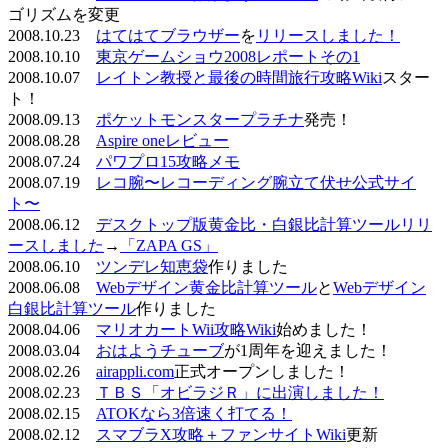
ゴリズムを変更
2008.10.23
はてはてブラウザー
を
リリースしました！
2008.10.10
東京ゲームショウ2008レポートその1
2008.10.07
レイトン教授と最後の時間旅行攻略Wiki
スター
ト！
2008.09.13
ポケットモンスタープラチナ
発売！
2008.08.28
Aspire oneレビュー
2008.07.24
パワプロ15攻略メモ
2008.07.19
レコ腕〜レコーディング腕立て伏せ公式サイ
ト〜
2008.06.12
デスクトップ版黄金比・白銀比計算ツールリリ
ースしました
→
「ZAPA GS」
2008.06.10
ツンデレ知恵袋
作りました
2008.06.08
Webデザイン黄金比計算ツール
と
Webデザイン
白銀比計算ツール
作りました
2008.04.06
マリオカートWii攻略Wiki
始めました！
2008.03.04
おはようチューブ
が1周年を迎えました！
2008.02.26
airappli.com
正式オープンしました！
2008.02.23
ＴＢＳ「オビラジＲ」に出演しました！
2008.02.15
ATOKなら3倍速く打てる！
2008.02.12
スマブラX攻略＋ファンサイトWiki
更新