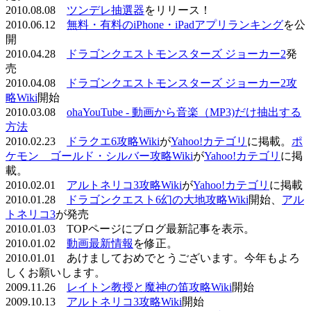
2010.08.08
ツンデレ抽選器
をリリース！
2010.06.12
無料・有料のiPhone・iPadアプリランキング
を公
開
2010.04.28
ドラゴンクエストモンスターズ ジョーカー2
発
売
2010.04.08
ドラゴンクエストモンスターズ ジョーカー2攻
略Wiki
開始
2010.03.08
ohaYouTube - 動画から音楽（MP3)だけ抽出する
方法
2010.02.23
ドラクエ6攻略Wiki
が
Yahoo!カテゴリ
に掲載。
ポ
ケモン ゴールド・シルバー攻略Wiki
が
Yahoo!カテゴリ
に掲
載。
2010.02.01
アルトネリコ3攻略Wiki
が
Yahoo!カテゴリ
に掲載
2010.01.28
ドラゴンクエスト6幻の大地攻略Wiki
開始、
アル
トネリコ3
が発売
2010.01.03 TOPページにブログ最新記事を表示。
2010.01.02
動画最新情報
を修正。
2010.01.01 あけましておめでとうございます。今年もよろ
しくお願いします。
2009.11.26
レイトン教授と魔神の笛攻略Wiki
開始
2009.10.13
アルトネリコ3攻略Wiki
開始