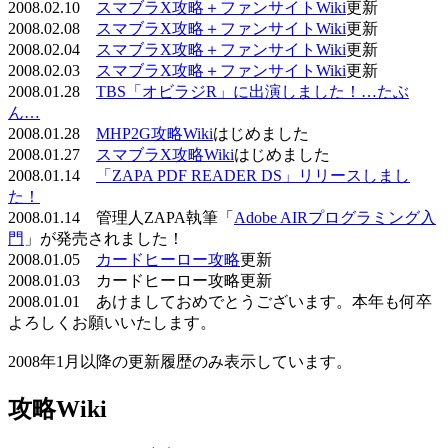
2008.02.10
スマブラX攻略＋ファンサイトWiki
更新
2008.02.08
スマブラX攻略＋ファンサイトWiki
更新
2008.02.04
スマブラX攻略＋ファンサイトWiki
更新
2008.02.03
スマブラX攻略＋ファンサイトWiki
更新
2008.01.28
TBS「オビラジR」に出演しました！…たぶ
ん…
2008.01.28
MHP2G攻略Wiki
はじめました
2008.01.27
スマブラX攻略Wiki
はじめました
2008.01.14
「ZAPA PDF READER DS」リリースしまし
た！
2008.01.14 管理人ZAPA執筆「
Adobe AIRプログラミング入
門
」が発売されました！
2008.01.05
カードヒーロー攻略
更新
2008.01.03 カードヒーロー攻略更新
2008.01.01 あけましておめでとうございます。本年も何卒
よろしくお願いいたします。
2008年1月以降の更新履歴のみ表示しています。
攻略Wiki