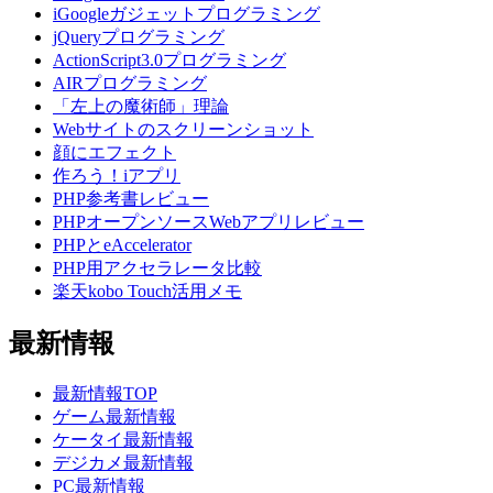
iGoogleガジェットプログラミング
jQueryプログラミング
ActionScript3.0プログラミング
AIRプログラミング
「左上の魔術師」理論
Webサイトのスクリーンショット
顔にエフェクト
作ろう！iアプリ
PHP参考書レビュー
PHPオープンソースWebアプリレビュー
PHPとeAccelerator
PHP用アクセラレータ比較
楽天kobo Touch活用メモ
最新情報
最新情報TOP
ゲーム最新情報
ケータイ最新情報
デジカメ最新情報
PC最新情報