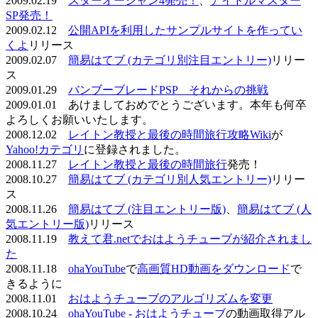
2009.02.19
スターオーシャン4発売！
、
アイドルマスター
SP発売！
2009.02.12
公開APIを利用したサンプルサイトを作ってい
くよ
リリース
2009.02.07
簡易はてブ (カテゴリ別注目エントリー)
リリー
ス
2009.01.29
バンブーブレードPSP それからの挑戦
2009.01.01 あけましておめでとうございます。本年も何卒
よろしくお願いいたします。
2008.12.02
レイトン教授と最後の時間旅行攻略Wiki
が
Yahoo!カテゴリ
に登録されました。
2008.11.27
レイトン教授と最後の時間旅行
発売！
2008.10.27
簡易はてブ (カテゴリ別人気エントリー)
リリー
ス
2008.11.26
簡易はてブ (注目エントリー版)
、
簡易はてブ (人
気エントリー版)
リリース
2008.11.19
教えて君.netでおはようチューブが紹介されまし
た
2008.11.18
ohaYouTube
で
高画質HD動画をダウンロード
で
きるように
2008.11.01
おはようチューブのアルゴリズムを変更
2008.10.24
ohaYouTube - おはようチューブ
の動画取得アル