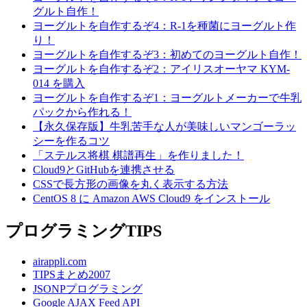
グルト自作！
ヨーグルトを自作するぞ4：R-1を種菌にヨーグルト作
り！
ヨーグルトを自作するぞ3：初めてのヨーグルト自作！
ヨーグルトを自作するぞ2：アイリスオーヤマ KYM-
014 を購入
ヨーグルトを自作するぞ1：ヨーグルトメーカーで牛乳
パックから作れる！
【永久保存版】牛乳苦手な人が美味しいマンゴーラッ
シーを作るコツ
「ステルス将棋 棋譜再生」を作りました！
Cloud9とGitHubを連携させる
CSSで長方形の画像を丸く表示する方法
CentOS 8 に Amazon AWS Cloud9 をインストール
プログラミングTIPS
airappli.com
TIPSまとめ2007
JSONPプログラミング
Google AJAX Feed API