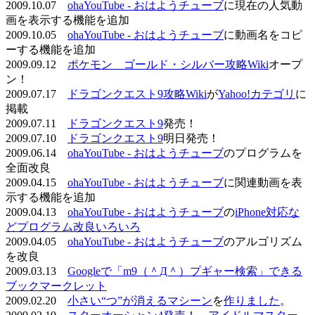
2009.10.07
ohaYouTube - おはようチューブ
に現在の人気動
画を表示する機能を追加
2009.10.05
ohaYouTube - おはようチューブ
に動画名をコピ
ーする機能を追加
2009.09.12
ポケモン ゴールド・シルバー攻略Wiki
オープ
ン！
2009.07.17
ドラゴンクエスト9攻略Wiki
が
Yahoo!カテゴリ
に
掲載
2009.07.11
ドラゴンクエスト9
発売！
2009.07.10
ドラゴンクエスト9
明日発売！
2009.06.14
ohaYouTube - おはようチューブ
のプログラムを
全面改良
2009.04.15
ohaYouTube - おはようチューブ
に関連動画を表
示する機能を追加
2009.04.13
ohaYouTube - おはようチューブ
の
iPhone対応な
どプログラム改良いろいろ
2009.04.05
ohaYouTube - おはようチューブ
のアルゴリズム
を改良
2009.03.13
Googleで「m9（＾Д＾）プギャー検索」できる
ブックマークレット
2009.02.20
小さい“つ”が消えるマシーン
を
作りました
。