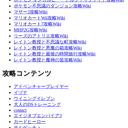
ポケモン不思議のダンジョン攻略Wiki
マザー3攻略Wiki
マリオカートWii攻略Wiki
マリオカート7攻略Wiki
MHP2G攻略Wiki
リーズのアトリエ攻略Wiki
レイトン教授と不思議な町攻略Wiki
レイトン教授と悪魔の箱攻略Wiki
レイトン教授と最後の時間旅行攻略Wiki
レイトン教授と魔神の笛攻略Wiki
攻略コンテンツ
アドベンチャープレイヤー
イヅナ
ウイニングイレブン
大人のDSトレーニング
contact
エイジオブエンパイア3
カードヒーロー
サルゲッチュ