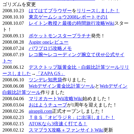
ゴリズムを変更
2008.10.23
はてはてブラウザー
を
リリースしました！
2008.10.10
東京ゲームショウ2008レポートその1
2008.10.07
レイトン教授と最後の時間旅行攻略Wiki
スター
ト！
2008.09.13
ポケットモンスタープラチナ
発売！
2008.08.28
Aspire oneレビュー
2008.07.24
パワプロ15攻略メモ
2008.07.19
レコ腕〜レコーディング腕立て伏せ公式サイ
ト〜
2008.06.12
デスクトップ版黄金比・白銀比計算ツールリリ
ースしました
→
「ZAPA GS」
2008.06.10
ツンデレ知恵袋
作りました
2008.06.08
Webデザイン黄金比計算ツール
と
Webデザイン
白銀比計算ツール
作りました
2008.04.06
マリオカートWii攻略Wiki
始めました！
2008.03.04
おはようチューブ
が1周年を迎えました！
2008.02.26
airappli.com
正式オープンしました！
2008.02.23
ＴＢＳ「オビラジＲ」に出演しました！
2008.02.15
ATOKなら3倍速く打てる！
2008.02.12
スマブラX攻略＋ファンサイトWiki
更新