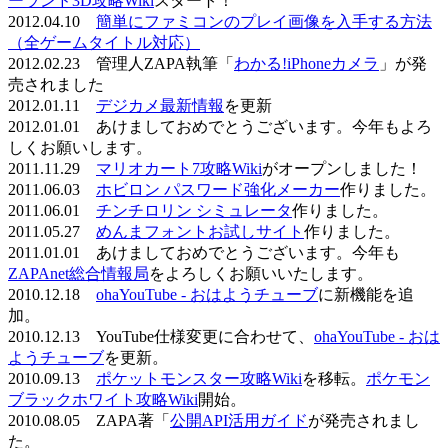
ーランド3D攻略Wiki
スタート！
2012.04.10
簡単にファミコンのプレイ画像を入手する方法
（全ゲームタイトル対応）
2012.02.23 管理人ZAPA執筆「
わかる!iPhoneカメラ
」が発
売されました
2012.01.11
デジカメ最新情報
を更新
2012.01.01 あけましておめでとうございます。今年もよろ
しくお願いします。
2011.11.29
マリオカート7攻略Wiki
がオープンしました！
2011.06.03
ホビロン パスワード強化メーカー
作りました。
2011.06.01
チンチロリン シミュレータ
作りました。
2011.05.27
めんまフォントお試しサイト
作りました。
2011.01.01 あけましておめでとうございます。今年も
ZAPAnet総合情報局
をよろしくお願いいたします。
2010.12.18
ohaYouTube - おはようチューブ
に新機能を追
加。
2010.12.13 YouTube仕様変更に合わせて、
ohaYouTube - おは
ようチューブ
を更新。
2010.09.13
ポケットモンスター攻略Wiki
を移転。
ポケモン
ブラックホワイト攻略Wiki
開始。
2010.08.05 ZAPA著「
公開API活用ガイド
が発売されまし
た。