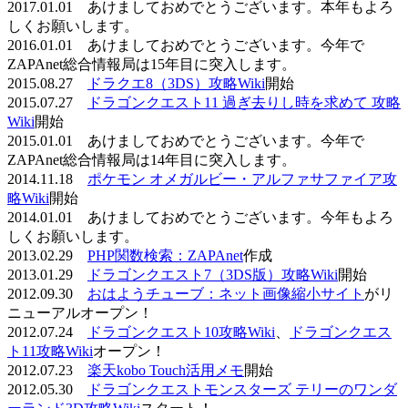
2017.01.01 あけましておめでとうございます。本年もよろ
しくお願いします。
2016.01.01 あけましておめでとうございます。今年で
ZAPAnet総合情報局は15年目に突入します。
2015.08.27
ドラクエ8（3DS）攻略Wiki
開始
2015.07.27
ドラゴンクエスト11 過ぎ去りし時を求めて 攻略
Wiki
開始
2015.01.01 あけましておめでとうございます。今年で
ZAPAnet総合情報局は14年目に突入します。
2014.11.18
ポケモン オメガルビー・アルファサファイア攻
略Wiki
開始
2014.01.01 あけましておめでとうございます。今年もよろ
しくお願いします。
2013.02.29
PHP関数検索：ZAPAnet
作成
2013.01.29
ドラゴンクエスト7（3DS版）攻略Wiki
開始
2012.09.30
おはようチューブ：ネット画像縮小サイト
がリ
ニューアルオープン！
2012.07.24
ドラゴンクエスト10攻略Wiki
、
ドラゴンクエス
ト11攻略Wiki
オープン！
2012.07.23
楽天kobo Touch活用メモ
開始
2012.05.30
ドラゴンクエストモンスターズ テリーのワンダ