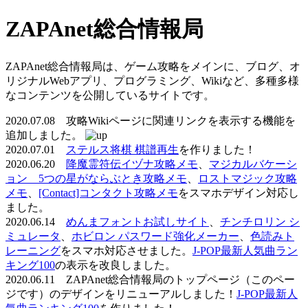
ZAPAnet総合情報局
ZAPAnet総合情報局は、ゲーム攻略をメインに、ブログ、オ
リジナルWebアプリ、プログラミング、Wikiなど、多種多様
なコンテンツを公開しているサイトです。
2020.07.08 攻略Wikiページに関連リンクを表示する機能を
追加しました。
2020.07.01
ステルス将棋 棋譜再生
を作りました！
2020.06.20
降魔霊符伝イヅナ攻略メモ
、
マジカルバケーシ
ョン 5つの星がならぶとき攻略メモ
、
ロストマジック攻略
メモ
、
[Contact]コンタクト攻略メモ
をスマホデザイン対応し
ました。
2020.06.14
めんまフォントお試しサイト
、
チンチロリン シ
ミュレータ
、
ホビロン パスワード強化メーカー
、
色読みト
レーニング
をスマホ対応させました。
J-POP最新人気曲ラン
キング100
の表示を改良しました。
2020.06.11 ZAPAnet総合情報局のトップページ（このペー
ジです）のデザインをリニューアルしました！
J-POP最新人