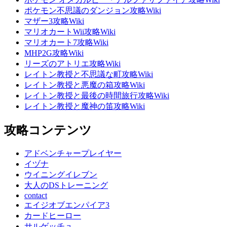
ポケモン不思議のダンジョン攻略Wiki
マザー3攻略Wiki
マリオカートWii攻略Wiki
マリオカート7攻略Wiki
MHP2G攻略Wiki
リーズのアトリエ攻略Wiki
レイトン教授と不思議な町攻略Wiki
レイトン教授と悪魔の箱攻略Wiki
レイトン教授と最後の時間旅行攻略Wiki
レイトン教授と魔神の笛攻略Wiki
攻略コンテンツ
アドベンチャープレイヤー
イヅナ
ウイニングイレブン
大人のDSトレーニング
contact
エイジオブエンパイア3
カードヒーロー
サルゲッチュ