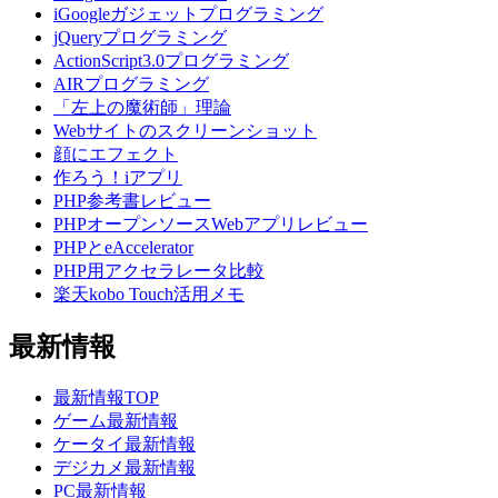
iGoogleガジェットプログラミング
jQueryプログラミング
ActionScript3.0プログラミング
AIRプログラミング
「左上の魔術師」理論
Webサイトのスクリーンショット
顔にエフェクト
作ろう！iアプリ
PHP参考書レビュー
PHPオープンソースWebアプリレビュー
PHPとeAccelerator
PHP用アクセラレータ比較
楽天kobo Touch活用メモ
最新情報
最新情報TOP
ゲーム最新情報
ケータイ最新情報
デジカメ最新情報
PC最新情報