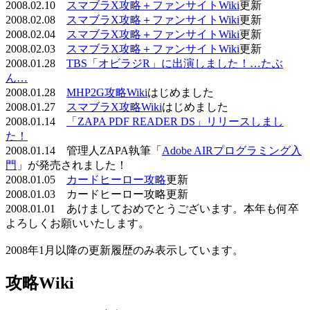
2008.02.10
スマブラX攻略＋ファンサイトWiki
更新
2008.02.08
スマブラX攻略＋ファンサイトWiki
更新
2008.02.04
スマブラX攻略＋ファンサイトWiki
更新
2008.02.03
スマブラX攻略＋ファンサイトWiki
更新
2008.01.28
TBS「オビラジR」に出演しました！…たぶ
ん…
2008.01.28
MHP2G攻略Wiki
はじめました
2008.01.27
スマブラX攻略Wiki
はじめました
2008.01.14
「ZAPA PDF READER DS」リリースしまし
た！
2008.01.14 管理人ZAPA執筆「
Adobe AIRプログラミング入
門
」が発売されました！
2008.01.05
カードヒーロー攻略
更新
2008.01.03 カードヒーロー攻略更新
2008.01.01 あけましておめでとうございます。本年も何卒
よろしくお願いいたします。
2008年1月以降の更新履歴のみ表示しています。
攻略Wiki