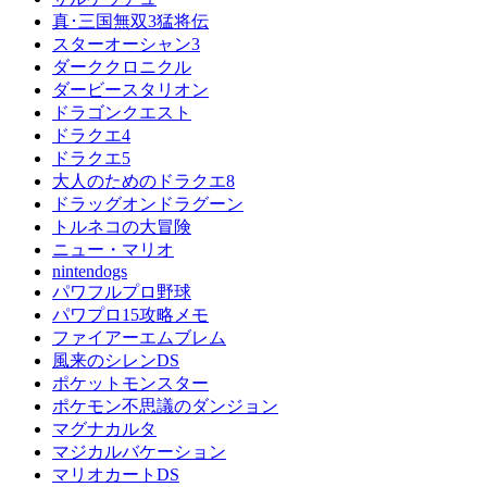
真･三国無双3猛将伝
スターオーシャン3
ダーククロニクル
ダービースタリオン
ドラゴンクエスト
ドラクエ4
ドラクエ5
大人のためのドラクエ8
ドラッグオンドラグーン
トルネコの大冒険
ニュー・マリオ
nintendogs
パワフルプロ野球
パワプロ15攻略メモ
ファイアーエムブレム
風来のシレンDS
ポケットモンスター
ポケモン不思議のダンジョン
マグナカルタ
マジカルバケーション
マリオカートDS