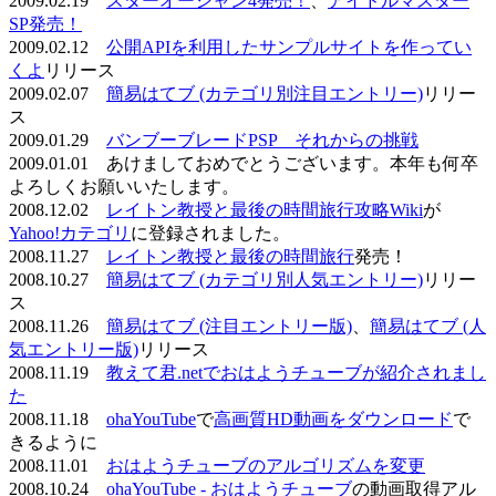
2009.02.19
スターオーシャン4発売！
、
アイドルマスター
SP発売！
2009.02.12
公開APIを利用したサンプルサイトを作ってい
くよ
リリース
2009.02.07
簡易はてブ (カテゴリ別注目エントリー)
リリー
ス
2009.01.29
バンブーブレードPSP それからの挑戦
2009.01.01 あけましておめでとうございます。本年も何卒
よろしくお願いいたします。
2008.12.02
レイトン教授と最後の時間旅行攻略Wiki
が
Yahoo!カテゴリ
に登録されました。
2008.11.27
レイトン教授と最後の時間旅行
発売！
2008.10.27
簡易はてブ (カテゴリ別人気エントリー)
リリー
ス
2008.11.26
簡易はてブ (注目エントリー版)
、
簡易はてブ (人
気エントリー版)
リリース
2008.11.19
教えて君.netでおはようチューブが紹介されまし
た
2008.11.18
ohaYouTube
で
高画質HD動画をダウンロード
で
きるように
2008.11.01
おはようチューブのアルゴリズムを変更
2008.10.24
ohaYouTube - おはようチューブ
の動画取得アル