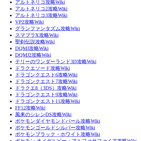
アルトネリコ攻略Wiki
アルトネリコ2攻略Wiki
アルトネリコ3攻略Wiki
VP2攻略Wiki
グランファンタズム攻略Wiki
スマブラX攻略Wiki
聖剣伝説攻略Wiki
DQMJ攻略Wiki
DQMJ2攻略Wiki
テリーのワンダーランド3D攻略Wiki
ドラクエソード攻略Wiki
ドラゴンクエスト6攻略Wiki
ドラゴンクエスト7攻略Wiki
ドラクエ8（3DS）攻略Wiki
ドラゴンクエスト9攻略Wiki
ドラゴンクエスト11攻略Wiki
FF12攻略Wiki
風来のシレンDS攻略Wiki
ポケモンダイヤモンドパール攻略Wiki
ポケモンゴールドシルバー攻略Wiki
ポケモンブラック・ホワイト攻略Wiki
ポケモン オメガルビー・アルファサファイア攻略Wiki