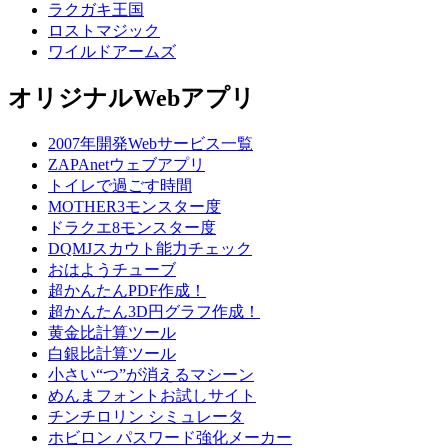
ラクガキ王国
ロストマジック
ワイルドアームズ
オリジナルWebアプリ
2007年開発Webサービス一覧
ZAPAnetウェブアプリ
トイレで過ごす時間
MOTHER3モンスター度
ドラクエ8モンスター度
DQMJスカウト能力チェック
おはようチューブ
超かんたんPDF作成！
超かんたん3D円グラフ作成！
黄金比計算ツール
白銀比計算ツール
小さい“つ”が消えるマシーン
めんまフォントお試しサイト
チンチロリン シミュレータ
ホビロン パスワード強化メーカー