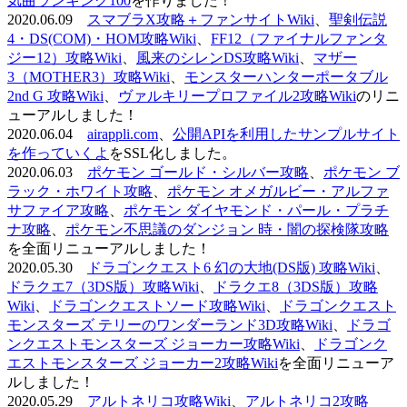
気曲ランキング100
を作りました！
2020.06.09
スマブラX攻略＋ファンサイトWiki
、
聖剣伝説
4・DS(COM)・HOM攻略Wiki
、
FF12（ファイナルファンタ
ジー12）攻略Wiki
、
風来のシレンDS攻略Wiki
、
マザー
3（MOTHER3）攻略Wiki
、
モンスターハンターポータブル
2nd G 攻略Wiki
、
ヴァルキリープロファイル2攻略Wiki
のリニ
ューアルしました！
2020.06.04
airappli.com
、
公開APIを利用したサンプルサイト
を作っていくよ
をSSL化しました。
2020.06.03
ポケモン ゴールド・シルバー攻略
、
ポケモン ブ
ラック・ホワイト攻略
、
ポケモン オメガルビー・アルファ
サファイア攻略
、
ポケモン ダイヤモンド・パール・プラチ
ナ攻略
、
ポケモン不思議のダンジョン 時・闇の探検隊攻略
を全面リニューアルしました！
2020.05.30
ドラゴンクエスト6 幻の大地(DS版) 攻略Wiki
、
ドラクエ7（3DS版）攻略Wiki
、
ドラクエ8（3DS版）攻略
Wiki
、
ドラゴンクエストソード攻略Wiki
、
ドラゴンクエスト
モンスターズ テリーのワンダーランド3D攻略Wiki
、
ドラゴ
ンクエストモンスターズ ジョーカー攻略Wiki
、
ドラゴンク
エストモンスターズ ジョーカー2攻略Wiki
を全面リニューア
ルしました！
2020.05.29
アルトネリコ攻略Wiki
、
アルトネリコ2攻略