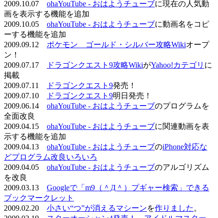
2009.10.07
ohaYouTube - おはようチューブ
に現在の人気動
画を表示する機能を追加
2009.10.05
ohaYouTube - おはようチューブ
に動画名をコピ
ーする機能を追加
2009.09.12
ポケモン ゴールド・シルバー攻略Wiki
オープ
ン！
2009.07.17
ドラゴンクエスト9攻略Wiki
が
Yahoo!カテゴリ
に
掲載
2009.07.11
ドラゴンクエスト9
発売！
2009.07.10
ドラゴンクエスト9
明日発売！
2009.06.14
ohaYouTube - おはようチューブ
のプログラムを
全面改良
2009.04.15
ohaYouTube - おはようチューブ
に関連動画を表
示する機能を追加
2009.04.13
ohaYouTube - おはようチューブ
の
iPhone対応な
どプログラム改良いろいろ
2009.04.05
ohaYouTube - おはようチューブ
のアルゴリズム
を改良
2009.03.13
Googleで「m9（＾Д＾）プギャー検索」できる
ブックマークレット
2009.02.20
小さい“つ”が消えるマシーン
を
作りました
。