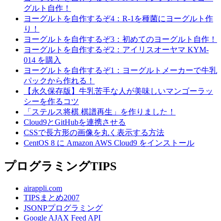
グルト自作！
ヨーグルトを自作するぞ4：R-1を種菌にヨーグルト作
り！
ヨーグルトを自作するぞ3：初めてのヨーグルト自作！
ヨーグルトを自作するぞ2：アイリスオーヤマ KYM-
014 を購入
ヨーグルトを自作するぞ1：ヨーグルトメーカーで牛乳
パックから作れる！
【永久保存版】牛乳苦手な人が美味しいマンゴーラッ
シーを作るコツ
「ステルス将棋 棋譜再生」を作りました！
Cloud9とGitHubを連携させる
CSSで長方形の画像を丸く表示する方法
CentOS 8 に Amazon AWS Cloud9 をインストール
プログラミングTIPS
airappli.com
TIPSまとめ2007
JSONPプログラミング
Google AJAX Feed API