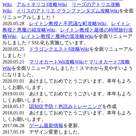
Wiki
、
アルトネリコ3攻略Wiki
、
リーズのアトリエ攻略
Wiki
、
イリスのアトリエ グランファンタズム攻略Wiki
を全面
リニューアルしました！
2020.05.28
レイトン教授と不思議な町攻略Wiki
、
レイトン
教授と悪魔の箱攻略Wiki
、
レイトン教授と最後の時間旅行攻
略Wiki
、
レイトン教授と魔神の笛攻略Wiki
を全面リニューア
ルしました！SSL化も実施しています。
2020.05.25
ドラゴンクエスト9攻略Wiki
を全面リニューアル
しました！
2020.05.21
マリオカートWii攻略Wiki
と
マリオカート7攻略
Wiki
を全面リニューアルしました！スマホから見やすいよう
になりました。
2020.01.01 あけましておめでとうございます。本年もよろ
しくお願いします。
2019.01.01 あけましておめでとうございます。本年もよろ
しくお願いします。
2018.05.17
認知症予防！色読みトレーニング
を作成
2018.01.01 あけましておめでとうございます。本年もよろ
しくお願いします。
2017.06.28
ゲーム最新情報
を更新。
2017.05.19 デザイン変更しました。