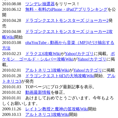
2010.08.08
ツンデレ抽選器
をリリース！
2010.06.12
無料・有料のiPhone・iPadアプリランキング
を公
開
2010.04.28
ドラゴンクエストモンスターズ ジョーカー2
発
売
2010.04.08
ドラゴンクエストモンスターズ ジョーカー2攻
略Wiki
開始
2010.03.08
ohaYouTube - 動画から音楽（MP3)だけ抽出する
方法
2010.02.23
ドラクエ6攻略Wiki
が
Yahoo!カテゴリ
に掲載。
ポ
ケモン ゴールド・シルバー攻略Wiki
が
Yahoo!カテゴリ
に掲
載。
2010.02.01
アルトネリコ3攻略Wiki
が
Yahoo!カテゴリ
に掲載
2010.01.28
ドラゴンクエスト6幻の大地攻略Wiki
開始、
アル
トネリコ3
が発売
2010.01.03 TOPページにブログ最新記事を表示。
2010.01.02
動画最新情報
を修正。
2010.01.01 あけましておめでとうございます。今年もよろ
しくお願いします。
2009.11.26
レイトン教授と魔神の笛攻略Wiki
開始
2009.10.13
アルトネリコ3攻略Wiki
開始