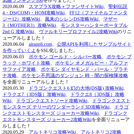
気曲ランキング100
を作りました！
2020.06.09
スマブラX攻略＋ファンサイトWiki
、
聖剣伝説
4・DS(COM)・HOM攻略Wiki
、
FF12（ファイナルファンタ
ジー12）攻略Wiki
、
風来のシレンDS攻略Wiki
、
マザー
3（MOTHER3）攻略Wiki
、
モンスターハンターポータブル
2nd G 攻略Wiki
、
ヴァルキリープロファイル2攻略Wiki
のリニ
ューアルしました！
2020.06.04
airappli.com
、
公開APIを利用したサンプルサイト
を作っていくよ
をSSL化しました。
2020.06.03
ポケモン ゴールド・シルバー攻略
、
ポケモン ブ
ラック・ホワイト攻略
、
ポケモン オメガルビー・アルファ
サファイア攻略
、
ポケモン ダイヤモンド・パール・プラチ
ナ攻略
、
ポケモン不思議のダンジョン 時・闇の探検隊攻略
を全面リニューアルしました！
2020.05.30
ドラゴンクエスト6 幻の大地(DS版) 攻略Wiki
、
ドラクエ7（3DS版）攻略Wiki
、
ドラクエ8（3DS版）攻略
Wiki
、
ドラゴンクエストソード攻略Wiki
、
ドラゴンクエスト
モンスターズ テリーのワンダーランド3D攻略Wiki
、
ドラゴ
ンクエストモンスターズ ジョーカー攻略Wiki
、
ドラゴンク
エストモンスターズ ジョーカー2攻略Wiki
を全面リニューア
ルしました！
2020.05.29
アルトネリコ攻略Wiki
、
アルトネリコ2攻略