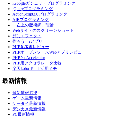
iGoogleガジェットプログラミング
jQueryプログラミング
ActionScript3.0プログラミング
AIRプログラミング
「左上の魔術師」理論
Webサイトのスクリーンショット
顔にエフェクト
作ろう！iアプリ
PHP参考書レビュー
PHPオープンソースWebアプリレビュー
PHPとeAccelerator
PHP用アクセラレータ比較
楽天kobo Touch活用メモ
最新情報
最新情報TOP
ゲーム最新情報
ケータイ最新情報
デジカメ最新情報
PC最新情報