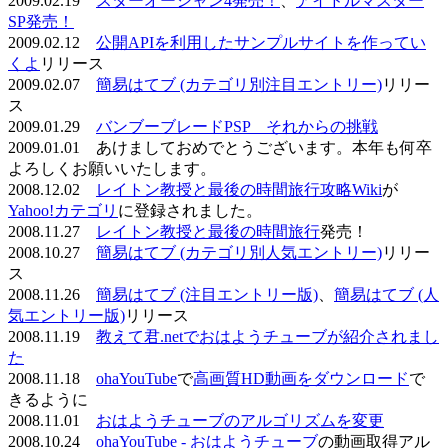
2009.02.19
スターオーシャン4発売！
、
アイドルマスター
SP発売！
2009.02.12
公開APIを利用したサンプルサイトを作ってい
くよ
リリース
2009.02.07
簡易はてブ (カテゴリ別注目エントリー)
リリー
ス
2009.01.29
バンブーブレードPSP それからの挑戦
2009.01.01 あけましておめでとうございます。本年も何卒
よろしくお願いいたします。
2008.12.02
レイトン教授と最後の時間旅行攻略Wiki
が
Yahoo!カテゴリ
に登録されました。
2008.11.27
レイトン教授と最後の時間旅行
発売！
2008.10.27
簡易はてブ (カテゴリ別人気エントリー)
リリー
ス
2008.11.26
簡易はてブ (注目エントリー版)
、
簡易はてブ (人
気エントリー版)
リリース
2008.11.19
教えて君.netでおはようチューブが紹介されまし
た
2008.11.18
ohaYouTube
で
高画質HD動画をダウンロード
で
きるように
2008.11.01
おはようチューブのアルゴリズムを変更
2008.10.24
ohaYouTube - おはようチューブ
の動画取得アル