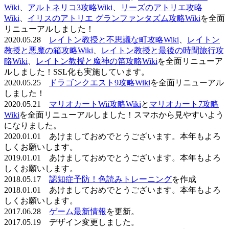
Wiki
、
アルトネリコ3攻略Wiki
、
リーズのアトリエ攻略
Wiki
、
イリスのアトリエ グランファンタズム攻略Wiki
を全面
リニューアルしました！
2020.05.28
レイトン教授と不思議な町攻略Wiki
、
レイトン
教授と悪魔の箱攻略Wiki
、
レイトン教授と最後の時間旅行攻
略Wiki
、
レイトン教授と魔神の笛攻略Wiki
を全面リニューア
ルしました！SSL化も実施しています。
2020.05.25
ドラゴンクエスト9攻略Wiki
を全面リニューアル
しました！
2020.05.21
マリオカートWii攻略Wiki
と
マリオカート7攻略
Wiki
を全面リニューアルしました！スマホから見やすいよう
になりました。
2020.01.01 あけましておめでとうございます。本年もよろ
しくお願いします。
2019.01.01 あけましておめでとうございます。本年もよろ
しくお願いします。
2018.05.17
認知症予防！色読みトレーニング
を作成
2018.01.01 あけましておめでとうございます。本年もよろ
しくお願いします。
2017.06.28
ゲーム最新情報
を更新。
2017.05.19 デザイン変更しました。