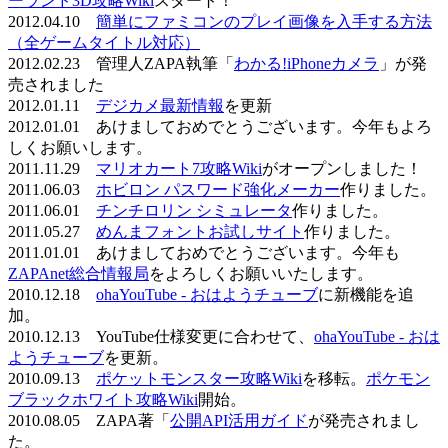
ーランド3D攻略Wiki
スタート！
2012.04.10
簡単にファミコンのプレイ画像を入手する方法
（全ゲームタイトル対応）
2012.02.23 管理人ZAPA執筆「
わかる!iPhoneカメラ
」が発
売されました
2012.01.11
デジカメ最新情報
を更新
2012.01.01 あけましておめでとうございます。今年もよろ
しくお願いします。
2011.11.29
マリオカート7攻略Wiki
がオープンしました！
2011.06.03
ホビロン パスワード強化メーカー
作りました。
2011.06.01
チンチロリン シミュレータ
作りました。
2011.05.27
めんまフォントお試しサイト
作りました。
2011.01.01 あけましておめでとうございます。今年も
ZAPAnet総合情報局
をよろしくお願いいたします。
2010.12.18
ohaYouTube - おはようチューブ
に新機能を追
加。
2010.12.13 YouTube仕様変更に合わせて、
ohaYouTube - おは
ようチューブ
を更新。
2010.09.13
ポケットモンスター攻略Wiki
を移転。
ポケモン
ブラックホワイト攻略Wiki
開始。
2010.08.05 ZAPA著「
公開API活用ガイド
が発売されまし
た。