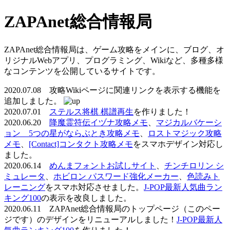
ZAPAnet総合情報局
ZAPAnet総合情報局は、ゲーム攻略をメインに、ブログ、オ
リジナルWebアプリ、プログラミング、Wikiなど、多種多様
なコンテンツを公開しているサイトです。
2020.07.08 攻略Wikiページに関連リンクを表示する機能を
追加しました。
2020.07.01
ステルス将棋 棋譜再生
を作りました！
2020.06.20
降魔霊符伝イヅナ攻略メモ
、
マジカルバケーシ
ョン 5つの星がならぶとき攻略メモ
、
ロストマジック攻略
メモ
、
[Contact]コンタクト攻略メモ
をスマホデザイン対応し
ました。
2020.06.14
めんまフォントお試しサイト
、
チンチロリン シ
ミュレータ
、
ホビロン パスワード強化メーカー
、
色読みト
レーニング
をスマホ対応させました。
J-POP最新人気曲ラン
キング100
の表示を改良しました。
2020.06.11 ZAPAnet総合情報局のトップページ（このペー
ジです）のデザインをリニューアルしました！
J-POP最新人