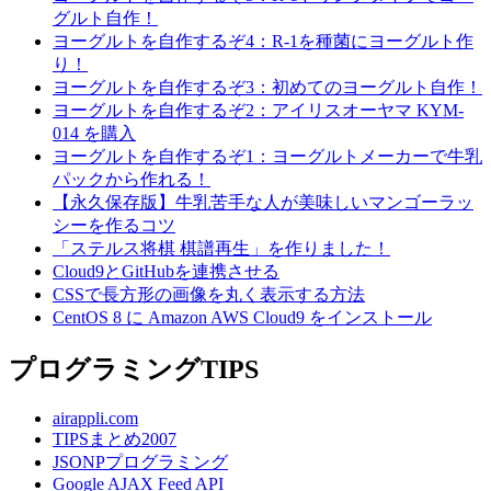
グルト自作！
ヨーグルトを自作するぞ4：R-1を種菌にヨーグルト作
り！
ヨーグルトを自作するぞ3：初めてのヨーグルト自作！
ヨーグルトを自作するぞ2：アイリスオーヤマ KYM-
014 を購入
ヨーグルトを自作するぞ1：ヨーグルトメーカーで牛乳
パックから作れる！
【永久保存版】牛乳苦手な人が美味しいマンゴーラッ
シーを作るコツ
「ステルス将棋 棋譜再生」を作りました！
Cloud9とGitHubを連携させる
CSSで長方形の画像を丸く表示する方法
CentOS 8 に Amazon AWS Cloud9 をインストール
プログラミングTIPS
airappli.com
TIPSまとめ2007
JSONPプログラミング
Google AJAX Feed API