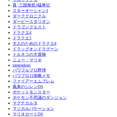
真･三国無双3猛将伝
スターオーシャン3
ダーククロニクル
ダービースタリオン
ドラゴンクエスト
ドラクエ4
ドラクエ5
大人のためのドラクエ8
ドラッグオンドラグーン
トルネコの大冒険
ニュー・マリオ
nintendogs
パワフルプロ野球
パワプロ15攻略メモ
ファイアーエムブレム
風来のシレンDS
ポケットモンスター
ポケモン不思議のダンジョン
マグナカルタ
マジカルバケーション
マリオカートDS