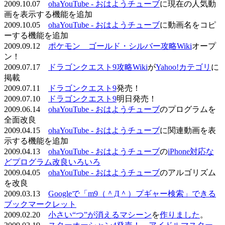
2009.10.07
ohaYouTube - おはようチューブ
に現在の人気動
画を表示する機能を追加
2009.10.05
ohaYouTube - おはようチューブ
に動画名をコピ
ーする機能を追加
2009.09.12
ポケモン ゴールド・シルバー攻略Wiki
オープ
ン！
2009.07.17
ドラゴンクエスト9攻略Wiki
が
Yahoo!カテゴリ
に
掲載
2009.07.11
ドラゴンクエスト9
発売！
2009.07.10
ドラゴンクエスト9
明日発売！
2009.06.14
ohaYouTube - おはようチューブ
のプログラムを
全面改良
2009.04.15
ohaYouTube - おはようチューブ
に関連動画を表
示する機能を追加
2009.04.13
ohaYouTube - おはようチューブ
の
iPhone対応な
どプログラム改良いろいろ
2009.04.05
ohaYouTube - おはようチューブ
のアルゴリズム
を改良
2009.03.13
Googleで「m9（＾Д＾）プギャー検索」できる
ブックマークレット
2009.02.20
小さい“つ”が消えるマシーン
を
作りました
。