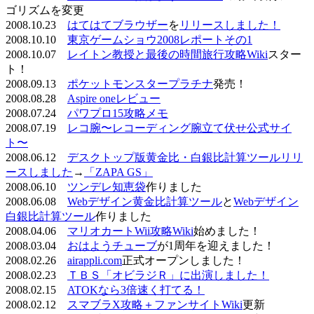
ゴリズムを変更
2008.10.23
はてはてブラウザー
を
リリースしました！
2008.10.10
東京ゲームショウ2008レポートその1
2008.10.07
レイトン教授と最後の時間旅行攻略Wiki
スター
ト！
2008.09.13
ポケットモンスタープラチナ
発売！
2008.08.28
Aspire oneレビュー
2008.07.24
パワプロ15攻略メモ
2008.07.19
レコ腕〜レコーディング腕立て伏せ公式サイ
ト〜
2008.06.12
デスクトップ版黄金比・白銀比計算ツールリリ
ースしました
→
「ZAPA GS」
2008.06.10
ツンデレ知恵袋
作りました
2008.06.08
Webデザイン黄金比計算ツール
と
Webデザイン
白銀比計算ツール
作りました
2008.04.06
マリオカートWii攻略Wiki
始めました！
2008.03.04
おはようチューブ
が1周年を迎えました！
2008.02.26
airappli.com
正式オープンしました！
2008.02.23
ＴＢＳ「オビラジＲ」に出演しました！
2008.02.15
ATOKなら3倍速く打てる！
2008.02.12
スマブラX攻略＋ファンサイトWiki
更新