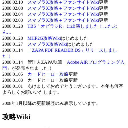
2008.02.10
スマブラX攻略＋ファンサイトWiki
更新
2008.02.08
スマブラX攻略＋ファンサイトWiki
更新
2008.02.04
スマブラX攻略＋ファンサイトWiki
更新
2008.02.03
スマブラX攻略＋ファンサイトWiki
更新
2008.01.28
TBS「オビラジR」に出演しました！…たぶ
ん…
2008.01.28
MHP2G攻略Wiki
はじめました
2008.01.27
スマブラX攻略Wiki
はじめました
2008.01.14
「ZAPA PDF READER DS」リリースしまし
た！
2008.01.14 管理人ZAPA執筆「
Adobe AIRプログラミング入
門
」が発売されました！
2008.01.05
カードヒーロー攻略
更新
2008.01.03 カードヒーロー攻略更新
2008.01.01 あけましておめでとうございます。本年も何卒
よろしくお願いいたします。
2008年1月以降の更新履歴のみ表示しています。
攻略Wiki