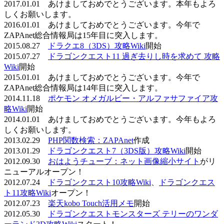
2017.01.01 あけましておめでとうございます。本年もよろ
しくお願いします。
2016.01.01 あけましておめでとうございます。今年で
ZAPAnet総合情報局は15年目に突入します。
2015.08.27
ドラクエ8（3DS）攻略Wiki
開始
2015.07.27
ドラゴンクエスト11 過ぎ去りし時を求めて 攻略
Wiki
開始
2015.01.01 あけましておめでとうございます。今年で
ZAPAnet総合情報局は14年目に突入します。
2014.11.18
ポケモン オメガルビー・アルファサファイア攻
略Wiki
開始
2014.01.01 あけましておめでとうございます。今年もよろ
しくお願いします。
2013.02.29
PHP関数検索：ZAPAnet
作成
2013.01.29
ドラゴンクエスト7（3DS版）攻略Wiki
開始
2012.09.30
おはようチューブ：ネット画像縮小サイト
がリ
ニューアルオープン！
2012.07.24
ドラゴンクエスト10攻略Wiki
、
ドラゴンクエス
ト11攻略Wiki
オープン！
2012.07.23
楽天kobo Touch活用メモ
開始
2012.05.30
ドラゴンクエストモンスターズ テリーのワンダ