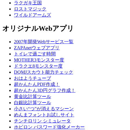
ラクガキ王国
ロストマジック
ワイルドアームズ
オリジナルWebアプリ
2007年開発Webサービス一覧
ZAPAnetウェブアプリ
トイレで過ごす時間
MOTHER3モンスター度
ドラクエ8モンスター度
DQMJスカウト能力チェック
おはようチューブ
超かんたんPDF作成！
超かんたん3D円グラフ作成！
黄金比計算ツール
白銀比計算ツール
小さい“つ”が消えるマシーン
めんまフォントお試しサイト
チンチロリン シミュレータ
ホビロン パスワード強化メーカー