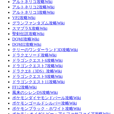
アルトネリコ攻略Wiki
アルトネリコ2攻略Wiki
アルトネリコ3攻略Wiki
VP2攻略Wiki
グランファンタズム攻略Wiki
スマブラX攻略Wiki
聖剣伝説攻略Wiki
DQMJ攻略Wiki
DQMJ2攻略Wiki
テリーのワンダーランド3D攻略Wiki
ドラクエソード攻略Wiki
ドラゴンクエスト6攻略Wiki
ドラゴンクエスト7攻略Wiki
ドラクエ8（3DS）攻略Wiki
ドラゴンクエスト9攻略Wiki
ドラゴンクエスト11攻略Wiki
FF12攻略Wiki
風来のシレンDS攻略Wiki
ポケモンダイヤモンドパール攻略Wiki
ポケモンゴールドシルバー攻略Wiki
ポケモンブラック・ホワイト攻略Wiki
ポケモン オメガルビー・アルファサファイア攻略Wiki