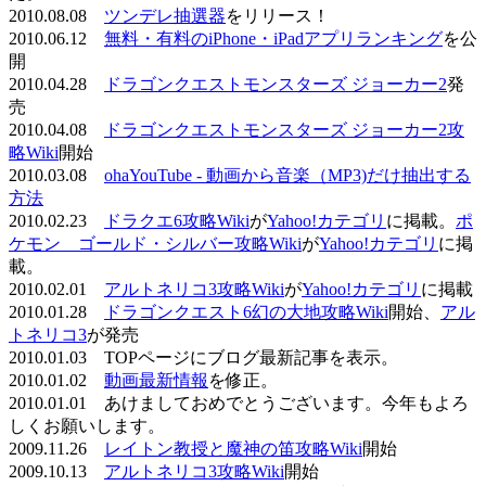
2010.08.08
ツンデレ抽選器
をリリース！
2010.06.12
無料・有料のiPhone・iPadアプリランキング
を公
開
2010.04.28
ドラゴンクエストモンスターズ ジョーカー2
発
売
2010.04.08
ドラゴンクエストモンスターズ ジョーカー2攻
略Wiki
開始
2010.03.08
ohaYouTube - 動画から音楽（MP3)だけ抽出する
方法
2010.02.23
ドラクエ6攻略Wiki
が
Yahoo!カテゴリ
に掲載。
ポ
ケモン ゴールド・シルバー攻略Wiki
が
Yahoo!カテゴリ
に掲
載。
2010.02.01
アルトネリコ3攻略Wiki
が
Yahoo!カテゴリ
に掲載
2010.01.28
ドラゴンクエスト6幻の大地攻略Wiki
開始、
アル
トネリコ3
が発売
2010.01.03 TOPページにブログ最新記事を表示。
2010.01.02
動画最新情報
を修正。
2010.01.01 あけましておめでとうございます。今年もよろ
しくお願いします。
2009.11.26
レイトン教授と魔神の笛攻略Wiki
開始
2009.10.13
アルトネリコ3攻略Wiki
開始