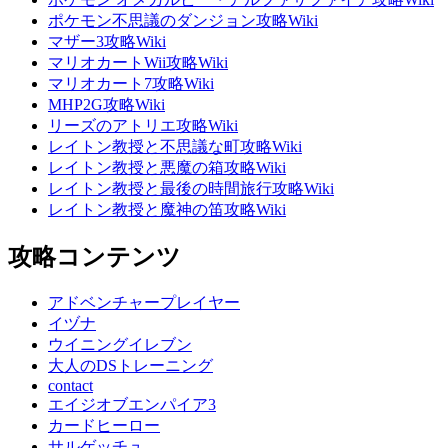
ポケモン不思議のダンジョン攻略Wiki
マザー3攻略Wiki
マリオカートWii攻略Wiki
マリオカート7攻略Wiki
MHP2G攻略Wiki
リーズのアトリエ攻略Wiki
レイトン教授と不思議な町攻略Wiki
レイトン教授と悪魔の箱攻略Wiki
レイトン教授と最後の時間旅行攻略Wiki
レイトン教授と魔神の笛攻略Wiki
攻略コンテンツ
アドベンチャープレイヤー
イヅナ
ウイニングイレブン
大人のDSトレーニング
contact
エイジオブエンパイア3
カードヒーロー
サルゲッチュ