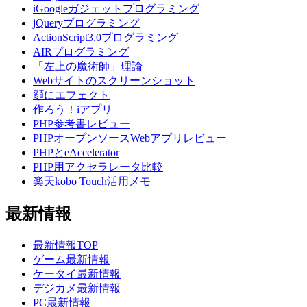
iGoogleガジェットプログラミング
jQueryプログラミング
ActionScript3.0プログラミング
AIRプログラミング
「左上の魔術師」理論
Webサイトのスクリーンショット
顔にエフェクト
作ろう！iアプリ
PHP参考書レビュー
PHPオープンソースWebアプリレビュー
PHPとeAccelerator
PHP用アクセラレータ比較
楽天kobo Touch活用メモ
最新情報
最新情報TOP
ゲーム最新情報
ケータイ最新情報
デジカメ最新情報
PC最新情報