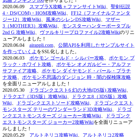
気曲ランキング100
を作りました！
2020.06.09
スマブラX攻略＋ファンサイトWiki
、
聖剣伝説
4・DS(COM)・HOM攻略Wiki
、
FF12（ファイナルファンタ
ジー12）攻略Wiki
、
風来のシレンDS攻略Wiki
、
マザー
3（MOTHER3）攻略Wiki
、
モンスターハンターポータブル
2nd G 攻略Wiki
、
ヴァルキリープロファイル2攻略Wiki
のリニ
ューアルしました！
2020.06.04
airappli.com
、
公開APIを利用したサンプルサイト
を作っていくよ
をSSL化しました。
2020.06.03
ポケモン ゴールド・シルバー攻略
、
ポケモン ブ
ラック・ホワイト攻略
、
ポケモン オメガルビー・アルファ
サファイア攻略
、
ポケモン ダイヤモンド・パール・プラチ
ナ攻略
、
ポケモン不思議のダンジョン 時・闇の探検隊攻略
を全面リニューアルしました！
2020.05.30
ドラゴンクエスト6 幻の大地(DS版) 攻略Wiki
、
ドラクエ7（3DS版）攻略Wiki
、
ドラクエ8（3DS版）攻略
Wiki
、
ドラゴンクエストソード攻略Wiki
、
ドラゴンクエスト
モンスターズ テリーのワンダーランド3D攻略Wiki
、
ドラゴ
ンクエストモンスターズ ジョーカー攻略Wiki
、
ドラゴンク
エストモンスターズ ジョーカー2攻略Wiki
を全面リニューア
ルしました！
2020.05.29
アルトネリコ攻略Wiki
、
アルトネリコ2攻略