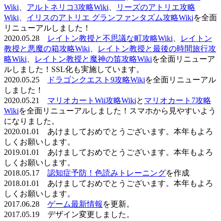
Wiki
、
アルトネリコ3攻略Wiki
、
リーズのアトリエ攻略
Wiki
、
イリスのアトリエ グランファンタズム攻略Wiki
を全面
リニューアルしました！
2020.05.28
レイトン教授と不思議な町攻略Wiki
、
レイトン
教授と悪魔の箱攻略Wiki
、
レイトン教授と最後の時間旅行攻
略Wiki
、
レイトン教授と魔神の笛攻略Wiki
を全面リニューア
ルしました！SSL化も実施しています。
2020.05.25
ドラゴンクエスト9攻略Wiki
を全面リニューアル
しました！
2020.05.21
マリオカートWii攻略Wiki
と
マリオカート7攻略
Wiki
を全面リニューアルしました！スマホから見やすいよう
になりました。
2020.01.01 あけましておめでとうございます。本年もよろ
しくお願いします。
2019.01.01 あけましておめでとうございます。本年もよろ
しくお願いします。
2018.05.17
認知症予防！色読みトレーニング
を作成
2018.01.01 あけましておめでとうございます。本年もよろ
しくお願いします。
2017.06.28
ゲーム最新情報
を更新。
2017.05.19 デザイン変更しました。