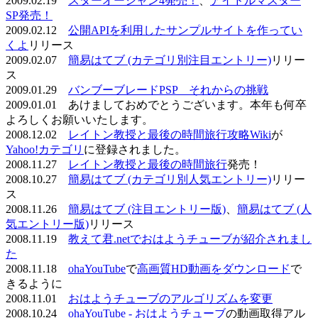
2009.02.19
スターオーシャン4発売！
、
アイドルマスター
SP発売！
2009.02.12
公開APIを利用したサンプルサイトを作ってい
くよ
リリース
2009.02.07
簡易はてブ (カテゴリ別注目エントリー)
リリー
ス
2009.01.29
バンブーブレードPSP それからの挑戦
2009.01.01 あけましておめでとうございます。本年も何卒
よろしくお願いいたします。
2008.12.02
レイトン教授と最後の時間旅行攻略Wiki
が
Yahoo!カテゴリ
に登録されました。
2008.11.27
レイトン教授と最後の時間旅行
発売！
2008.10.27
簡易はてブ (カテゴリ別人気エントリー)
リリー
ス
2008.11.26
簡易はてブ (注目エントリー版)
、
簡易はてブ (人
気エントリー版)
リリース
2008.11.19
教えて君.netでおはようチューブが紹介されまし
た
2008.11.18
ohaYouTube
で
高画質HD動画をダウンロード
で
きるように
2008.11.01
おはようチューブのアルゴリズムを変更
2008.10.24
ohaYouTube - おはようチューブ
の動画取得アル