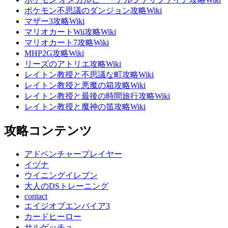
ポケモン不思議のダンジョン攻略Wiki
マザー3攻略Wiki
マリオカートWii攻略Wiki
マリオカート7攻略Wiki
MHP2G攻略Wiki
リーズのアトリエ攻略Wiki
レイトン教授と不思議な町攻略Wiki
レイトン教授と悪魔の箱攻略Wiki
レイトン教授と最後の時間旅行攻略Wiki
レイトン教授と魔神の笛攻略Wiki
攻略コンテンツ
アドベンチャープレイヤー
イヅナ
ウイニングイレブン
大人のDSトレーニング
contact
エイジオブエンパイア3
カードヒーロー
サルゲッチュ