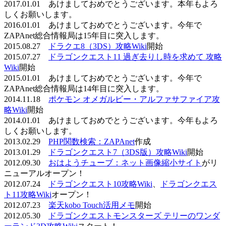
2017.01.01 あけましておめでとうございます。本年もよろ
しくお願いします。
2016.01.01 あけましておめでとうございます。今年で
ZAPAnet総合情報局は15年目に突入します。
2015.08.27
ドラクエ8（3DS）攻略Wiki
開始
2015.07.27
ドラゴンクエスト11 過ぎ去りし時を求めて 攻略
Wiki
開始
2015.01.01 あけましておめでとうございます。今年で
ZAPAnet総合情報局は14年目に突入します。
2014.11.18
ポケモン オメガルビー・アルファサファイア攻
略Wiki
開始
2014.01.01 あけましておめでとうございます。今年もよろ
しくお願いします。
2013.02.29
PHP関数検索：ZAPAnet
作成
2013.01.29
ドラゴンクエスト7（3DS版）攻略Wiki
開始
2012.09.30
おはようチューブ：ネット画像縮小サイト
がリ
ニューアルオープン！
2012.07.24
ドラゴンクエスト10攻略Wiki
、
ドラゴンクエス
ト11攻略Wiki
オープン！
2012.07.23
楽天kobo Touch活用メモ
開始
2012.05.30
ドラゴンクエストモンスターズ テリーのワンダ