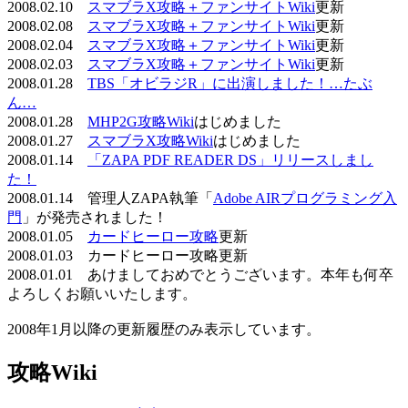
2008.02.10
スマブラX攻略＋ファンサイトWiki
更新
2008.02.08
スマブラX攻略＋ファンサイトWiki
更新
2008.02.04
スマブラX攻略＋ファンサイトWiki
更新
2008.02.03
スマブラX攻略＋ファンサイトWiki
更新
2008.01.28
TBS「オビラジR」に出演しました！…たぶ
ん…
2008.01.28
MHP2G攻略Wiki
はじめました
2008.01.27
スマブラX攻略Wiki
はじめました
2008.01.14
「ZAPA PDF READER DS」リリースしまし
た！
2008.01.14 管理人ZAPA執筆「
Adobe AIRプログラミング入
門
」が発売されました！
2008.01.05
カードヒーロー攻略
更新
2008.01.03 カードヒーロー攻略更新
2008.01.01 あけましておめでとうございます。本年も何卒
よろしくお願いいたします。
2008年1月以降の更新履歴のみ表示しています。
攻略Wiki