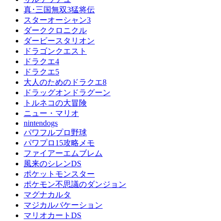
真･三国無双3猛将伝
スターオーシャン3
ダーククロニクル
ダービースタリオン
ドラゴンクエスト
ドラクエ4
ドラクエ5
大人のためのドラクエ8
ドラッグオンドラグーン
トルネコの大冒険
ニュー・マリオ
nintendogs
パワフルプロ野球
パワプロ15攻略メモ
ファイアーエムブレム
風来のシレンDS
ポケットモンスター
ポケモン不思議のダンジョン
マグナカルタ
マジカルバケーション
マリオカートDS