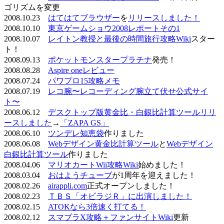
ゴリズムを変更
2008.10.23
はてはてブラウザー
を
リリースしました！
2008.10.10
東京ゲームショウ2008レポートその1
2008.10.07
レイトン教授と最後の時間旅行攻略Wiki
スター
ト！
2008.09.13
ポケットモンスタープラチナ
発売！
2008.08.28
Aspire oneレビュー
2008.07.24
パワプロ15攻略メモ
2008.07.19
レコ腕〜レコーディング腕立て伏せ公式サイ
ト〜
2008.06.12
デスクトップ版黄金比・白銀比計算ツールリリ
ースしました
→
「ZAPA GS」
2008.06.10
ツンデレ知恵袋
作りました
2008.06.08
Webデザイン黄金比計算ツール
と
Webデザイン
白銀比計算ツール
作りました
2008.04.06
マリオカートWii攻略Wiki
始めました！
2008.03.04
おはようチューブ
が1周年を迎えました！
2008.02.26
airappli.com
正式オープンしました！
2008.02.23
ＴＢＳ「オビラジＲ」に出演しました！
2008.02.15
ATOKなら3倍速く打てる！
2008.02.12
スマブラX攻略＋ファンサイトWiki
更新