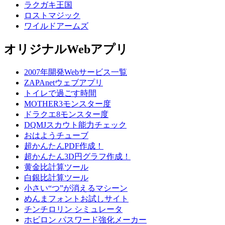
ラクガキ王国
ロストマジック
ワイルドアームズ
オリジナルWebアプリ
2007年開発Webサービス一覧
ZAPAnetウェブアプリ
トイレで過ごす時間
MOTHER3モンスター度
ドラクエ8モンスター度
DQMJスカウト能力チェック
おはようチューブ
超かんたんPDF作成！
超かんたん3D円グラフ作成！
黄金比計算ツール
白銀比計算ツール
小さい“つ”が消えるマシーン
めんまフォントお試しサイト
チンチロリン シミュレータ
ホビロン パスワード強化メーカー