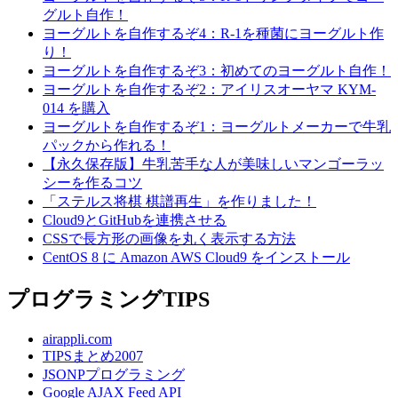
グルト自作！
ヨーグルトを自作するぞ4：R-1を種菌にヨーグルト作
り！
ヨーグルトを自作するぞ3：初めてのヨーグルト自作！
ヨーグルトを自作するぞ2：アイリスオーヤマ KYM-
014 を購入
ヨーグルトを自作するぞ1：ヨーグルトメーカーで牛乳
パックから作れる！
【永久保存版】牛乳苦手な人が美味しいマンゴーラッ
シーを作るコツ
「ステルス将棋 棋譜再生」を作りました！
Cloud9とGitHubを連携させる
CSSで長方形の画像を丸く表示する方法
CentOS 8 に Amazon AWS Cloud9 をインストール
プログラミングTIPS
airappli.com
TIPSまとめ2007
JSONPプログラミング
Google AJAX Feed API