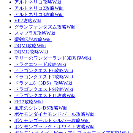
アルトネリコ攻略Wiki
アルトネリコ2攻略Wiki
アルトネリコ3攻略Wiki
VP2攻略Wiki
グランファンタズム攻略Wiki
スマブラX攻略Wiki
聖剣伝説攻略Wiki
DQMJ攻略Wiki
DQMJ2攻略Wiki
テリーのワンダーランド3D攻略Wiki
ドラクエソード攻略Wiki
ドラゴンクエスト6攻略Wiki
ドラゴンクエスト7攻略Wiki
ドラクエ8（3DS）攻略Wiki
ドラゴンクエスト9攻略Wiki
ドラゴンクエスト11攻略Wiki
FF12攻略Wiki
風来のシレンDS攻略Wiki
ポケモンダイヤモンドパール攻略Wiki
ポケモンゴールドシルバー攻略Wiki
ポケモンブラック・ホワイト攻略Wiki
ポケモン オメガルビー・アルファサファイア攻略Wiki