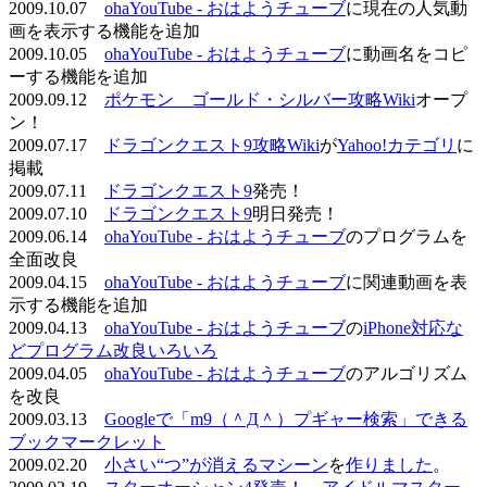
2009.10.07
ohaYouTube - おはようチューブ
に現在の人気動
画を表示する機能を追加
2009.10.05
ohaYouTube - おはようチューブ
に動画名をコピ
ーする機能を追加
2009.09.12
ポケモン ゴールド・シルバー攻略Wiki
オープ
ン！
2009.07.17
ドラゴンクエスト9攻略Wiki
が
Yahoo!カテゴリ
に
掲載
2009.07.11
ドラゴンクエスト9
発売！
2009.07.10
ドラゴンクエスト9
明日発売！
2009.06.14
ohaYouTube - おはようチューブ
のプログラムを
全面改良
2009.04.15
ohaYouTube - おはようチューブ
に関連動画を表
示する機能を追加
2009.04.13
ohaYouTube - おはようチューブ
の
iPhone対応な
どプログラム改良いろいろ
2009.04.05
ohaYouTube - おはようチューブ
のアルゴリズム
を改良
2009.03.13
Googleで「m9（＾Д＾）プギャー検索」できる
ブックマークレット
2009.02.20
小さい“つ”が消えるマシーン
を
作りました
。