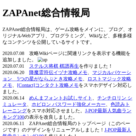
ZAPAnet総合情報局
ZAPAnet総合情報局は、ゲーム攻略をメインに、ブログ、オ
リジナルWebアプリ、プログラミング、Wikiなど、多種多様
なコンテンツを公開しているサイトです。
2020.07.08 攻略Wikiページに関連リンクを表示する機能を
追加しました。
2020.07.01
ステルス将棋 棋譜再生
を作りました！
2020.06.20
降魔霊符伝イヅナ攻略メモ
、
マジカルバケーシ
ョン 5つの星がならぶとき攻略メモ
、
ロストマジック攻略
メモ
、
[Contact]コンタクト攻略メモ
をスマホデザイン対応し
ました。
2020.06.14
めんまフォントお試しサイト
、
チンチロリン シ
ミュレータ
、
ホビロン パスワード強化メーカー
、
色読みト
レーニング
をスマホ対応させました。
J-POP最新人気曲ラン
キング100
の表示を改良しました。
2020.06.11 ZAPAnet総合情報局のトップページ（このペー
ジです）のデザインをリニューアルしました！
J-POP最新人