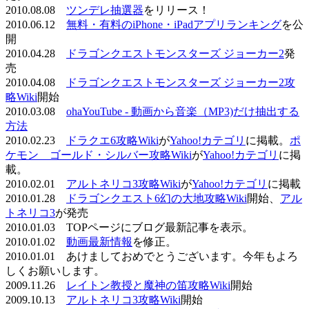
2010.08.08
ツンデレ抽選器
をリリース！
2010.06.12
無料・有料のiPhone・iPadアプリランキング
を公
開
2010.04.28
ドラゴンクエストモンスターズ ジョーカー2
発
売
2010.04.08
ドラゴンクエストモンスターズ ジョーカー2攻
略Wiki
開始
2010.03.08
ohaYouTube - 動画から音楽（MP3)だけ抽出する
方法
2010.02.23
ドラクエ6攻略Wiki
が
Yahoo!カテゴリ
に掲載。
ポ
ケモン ゴールド・シルバー攻略Wiki
が
Yahoo!カテゴリ
に掲
載。
2010.02.01
アルトネリコ3攻略Wiki
が
Yahoo!カテゴリ
に掲載
2010.01.28
ドラゴンクエスト6幻の大地攻略Wiki
開始、
アル
トネリコ3
が発売
2010.01.03 TOPページにブログ最新記事を表示。
2010.01.02
動画最新情報
を修正。
2010.01.01 あけましておめでとうございます。今年もよろ
しくお願いします。
2009.11.26
レイトン教授と魔神の笛攻略Wiki
開始
2009.10.13
アルトネリコ3攻略Wiki
開始