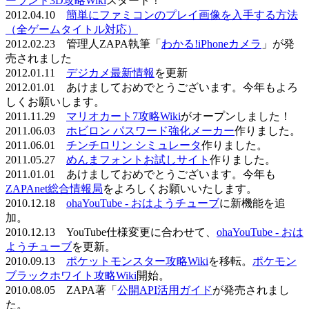
ーランド3D攻略Wiki
スタート！
2012.04.10
簡単にファミコンのプレイ画像を入手する方法
（全ゲームタイトル対応）
2012.02.23 管理人ZAPA執筆「
わかる!iPhoneカメラ
」が発
売されました
2012.01.11
デジカメ最新情報
を更新
2012.01.01 あけましておめでとうございます。今年もよろ
しくお願いします。
2011.11.29
マリオカート7攻略Wiki
がオープンしました！
2011.06.03
ホビロン パスワード強化メーカー
作りました。
2011.06.01
チンチロリン シミュレータ
作りました。
2011.05.27
めんまフォントお試しサイト
作りました。
2011.01.01 あけましておめでとうございます。今年も
ZAPAnet総合情報局
をよろしくお願いいたします。
2010.12.18
ohaYouTube - おはようチューブ
に新機能を追
加。
2010.12.13 YouTube仕様変更に合わせて、
ohaYouTube - おは
ようチューブ
を更新。
2010.09.13
ポケットモンスター攻略Wiki
を移転。
ポケモン
ブラックホワイト攻略Wiki
開始。
2010.08.05 ZAPA著「
公開API活用ガイド
が発売されまし
た。