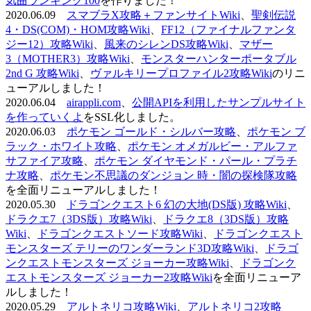
気曲ランキング100
を作りました！
2020.06.09
スマブラX攻略＋ファンサイトWiki
、
聖剣伝説
4・DS(COM)・HOM攻略Wiki
、
FF12（ファイナルファンタ
ジー12）攻略Wiki
、
風来のシレンDS攻略Wiki
、
マザー
3（MOTHER3）攻略Wiki
、
モンスターハンターポータブル
2nd G 攻略Wiki
、
ヴァルキリープロファイル2攻略Wiki
のリニ
ューアルしました！
2020.06.04
airappli.com
、
公開APIを利用したサンプルサイト
を作っていくよ
をSSL化しました。
2020.06.03
ポケモン ゴールド・シルバー攻略
、
ポケモン ブ
ラック・ホワイト攻略
、
ポケモン オメガルビー・アルファ
サファイア攻略
、
ポケモン ダイヤモンド・パール・プラチ
ナ攻略
、
ポケモン不思議のダンジョン 時・闇の探検隊攻略
を全面リニューアルしました！
2020.05.30
ドラゴンクエスト6 幻の大地(DS版) 攻略Wiki
、
ドラクエ7（3DS版）攻略Wiki
、
ドラクエ8（3DS版）攻略
Wiki
、
ドラゴンクエストソード攻略Wiki
、
ドラゴンクエスト
モンスターズ テリーのワンダーランド3D攻略Wiki
、
ドラゴ
ンクエストモンスターズ ジョーカー攻略Wiki
、
ドラゴンク
エストモンスターズ ジョーカー2攻略Wiki
を全面リニューア
ルしました！
2020.05.29
アルトネリコ攻略Wiki
、
アルトネリコ2攻略