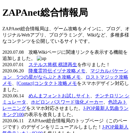
ZAPAnet総合情報局
ZAPAnet総合情報局は、ゲーム攻略をメインに、ブログ、オ
リジナルWebアプリ、プログラミング、Wikiなど、多種多様
なコンテンツを公開しているサイトです。
2020.07.08 攻略Wikiページに関連リンクを表示する機能を
追加しました。
2020.07.01
ステルス将棋 棋譜再生
を作りました！
2020.06.20
降魔霊符伝イヅナ攻略メモ
、
マジカルバケーシ
ョン 5つの星がならぶとき攻略メモ
、
ロストマジック攻略
メモ
、
[Contact]コンタクト攻略メモ
をスマホデザイン対応し
ました。
2020.06.14
めんまフォントお試しサイト
、
チンチロリン シ
ミュレータ
、
ホビロン パスワード強化メーカー
、
色読みト
レーニング
をスマホ対応させました。
J-POP最新人気曲ラン
キング100
の表示を改良しました。
2020.06.11 ZAPAnet総合情報局のトップページ（このペー
ジです）のデザインをリニューアルしました！
J-POP最新人