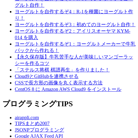
グルト自作！
ヨーグルトを自作するぞ4：R-1を種菌にヨーグルト作
り！
ヨーグルトを自作するぞ3：初めてのヨーグルト自作！
ヨーグルトを自作するぞ2：アイリスオーヤマ KYM-
014 を購入
ヨーグルトを自作するぞ1：ヨーグルトメーカーで牛乳
パックから作れる！
【永久保存版】牛乳苦手な人が美味しいマンゴーラッ
シーを作るコツ
「ステルス将棋 棋譜再生」を作りました！
Cloud9とGitHubを連携させる
CSSで長方形の画像を丸く表示する方法
CentOS 8 に Amazon AWS Cloud9 をインストール
プログラミングTIPS
airappli.com
TIPSまとめ2007
JSONPプログラミング
Google AJAX Feed API