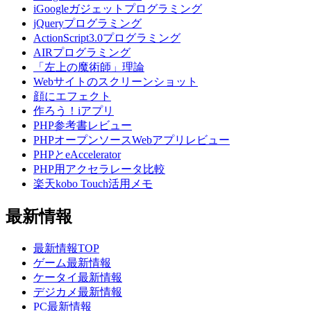
iGoogleガジェットプログラミング
jQueryプログラミング
ActionScript3.0プログラミング
AIRプログラミング
「左上の魔術師」理論
Webサイトのスクリーンショット
顔にエフェクト
作ろう！iアプリ
PHP参考書レビュー
PHPオープンソースWebアプリレビュー
PHPとeAccelerator
PHP用アクセラレータ比較
楽天kobo Touch活用メモ
最新情報
最新情報TOP
ゲーム最新情報
ケータイ最新情報
デジカメ最新情報
PC最新情報