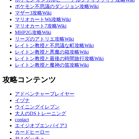
ポケモン不思議のダンジョン攻略Wiki
マザー3攻略Wiki
マリオカートWii攻略Wiki
マリオカート7攻略Wiki
MHP2G攻略Wiki
リーズのアトリエ攻略Wiki
レイトン教授と不思議な町攻略Wiki
レイトン教授と悪魔の箱攻略Wiki
レイトン教授と最後の時間旅行攻略Wiki
レイトン教授と魔神の笛攻略Wiki
攻略コンテンツ
アドベンチャープレイヤー
イヅナ
ウイニングイレブン
大人のDSトレーニング
contact
エイジオブエンパイア3
カードヒーロー
サルゲッチュ