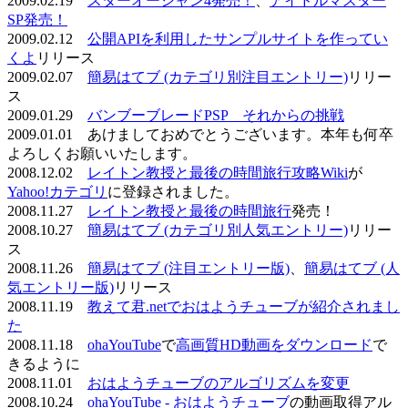
2009.02.19
スターオーシャン4発売！
、
アイドルマスター
SP発売！
2009.02.12
公開APIを利用したサンプルサイトを作ってい
くよ
リリース
2009.02.07
簡易はてブ (カテゴリ別注目エントリー)
リリー
ス
2009.01.29
バンブーブレードPSP それからの挑戦
2009.01.01 あけましておめでとうございます。本年も何卒
よろしくお願いいたします。
2008.12.02
レイトン教授と最後の時間旅行攻略Wiki
が
Yahoo!カテゴリ
に登録されました。
2008.11.27
レイトン教授と最後の時間旅行
発売！
2008.10.27
簡易はてブ (カテゴリ別人気エントリー)
リリー
ス
2008.11.26
簡易はてブ (注目エントリー版)
、
簡易はてブ (人
気エントリー版)
リリース
2008.11.19
教えて君.netでおはようチューブが紹介されまし
た
2008.11.18
ohaYouTube
で
高画質HD動画をダウンロード
で
きるように
2008.11.01
おはようチューブのアルゴリズムを変更
2008.10.24
ohaYouTube - おはようチューブ
の動画取得アル