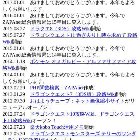
2017.01.01 あけましておめでとうございます。本年もよろ
しくお願いします。
2016.01.01 あけましておめでとうございます。今年で
ZAPAnet総合情報局は15年目に突入します。
2015.08.27
ドラクエ8（3DS）攻略Wiki
開始
2015.07.27
ドラゴンクエスト11 過ぎ去りし時を求めて 攻略
Wiki
開始
2015.01.01 あけましておめでとうございます。今年で
ZAPAnet総合情報局は14年目に突入します。
2014.11.18
ポケモン オメガルビー・アルファサファイア攻
略Wiki
開始
2014.01.01 あけましておめでとうございます。今年もよろ
しくお願いします。
2013.02.29
PHP関数検索：ZAPAnet
作成
2013.01.29
ドラゴンクエスト7（3DS版）攻略Wiki
開始
2012.09.30
おはようチューブ：ネット画像縮小サイト
がリ
ニューアルオープン！
2012.07.24
ドラゴンクエスト10攻略Wiki
、
ドラゴンクエス
ト11攻略Wiki
オープン！
2012.07.23
楽天kobo Touch活用メモ
開始
2012.05.30
ドラゴンクエストモンスターズ テリーのワンダ