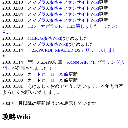
2008.02.10
スマブラX攻略＋ファンサイトWiki
更新
2008.02.08
スマブラX攻略＋ファンサイトWiki
更新
2008.02.04
スマブラX攻略＋ファンサイトWiki
更新
2008.02.03
スマブラX攻略＋ファンサイトWiki
更新
2008.01.28
TBS「オビラジR」に出演しました！…たぶ
ん…
2008.01.28
MHP2G攻略Wiki
はじめました
2008.01.27
スマブラX攻略Wiki
はじめました
2008.01.14
「ZAPA PDF READER DS」リリースしまし
た！
2008.01.14 管理人ZAPA執筆「
Adobe AIRプログラミング入
門
」が発売されました！
2008.01.05
カードヒーロー攻略
更新
2008.01.03 カードヒーロー攻略更新
2008.01.01 あけましておめでとうございます。本年も何卒
よろしくお願いいたします。
2008年1月以降の更新履歴のみ表示しています。
攻略Wiki