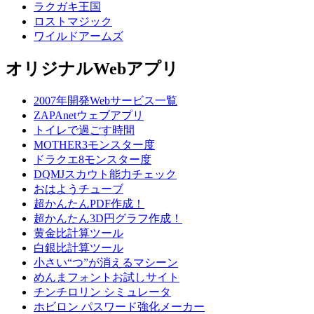
ラクガキ王国
ロストマジック
ワイルドアームズ
オリジナルWebアプリ
2007年開発Webサービス一覧
ZAPAnetウェブアプリ
トイレで過ごす時間
MOTHER3モンスター度
ドラクエ8モンスター度
DQMJスカウト能力チェック
おはようチューブ
超かんたんPDF作成！
超かんたん3D円グラフ作成！
黄金比計算ツール
白銀比計算ツール
小さい“つ”が消えるマシーン
めんまフォントお試しサイト
チンチロリン シミュレータ
ホビロン パスワード強化メーカー