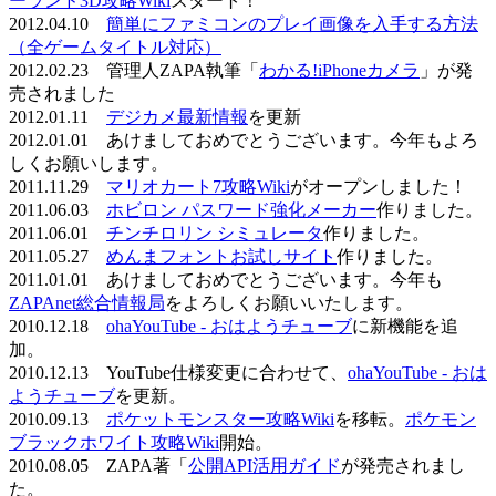
ーランド3D攻略Wiki
スタート！
2012.04.10
簡単にファミコンのプレイ画像を入手する方法
（全ゲームタイトル対応）
2012.02.23 管理人ZAPA執筆「
わかる!iPhoneカメラ
」が発
売されました
2012.01.11
デジカメ最新情報
を更新
2012.01.01 あけましておめでとうございます。今年もよろ
しくお願いします。
2011.11.29
マリオカート7攻略Wiki
がオープンしました！
2011.06.03
ホビロン パスワード強化メーカー
作りました。
2011.06.01
チンチロリン シミュレータ
作りました。
2011.05.27
めんまフォントお試しサイト
作りました。
2011.01.01 あけましておめでとうございます。今年も
ZAPAnet総合情報局
をよろしくお願いいたします。
2010.12.18
ohaYouTube - おはようチューブ
に新機能を追
加。
2010.12.13 YouTube仕様変更に合わせて、
ohaYouTube - おは
ようチューブ
を更新。
2010.09.13
ポケットモンスター攻略Wiki
を移転。
ポケモン
ブラックホワイト攻略Wiki
開始。
2010.08.05 ZAPA著「
公開API活用ガイド
が発売されまし
た。