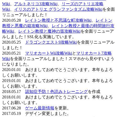
Wiki
、
アルトネリコ3攻略Wiki
、
リーズのアトリエ攻略
Wiki
、
イリスのアトリエ グランファンタズム攻略Wiki
を全面
リニューアルしました！
2020.05.28
レイトン教授と不思議な町攻略Wiki
、
レイトン
教授と悪魔の箱攻略Wiki
、
レイトン教授と最後の時間旅行攻
略Wiki
、
レイトン教授と魔神の笛攻略Wiki
を全面リニューア
ルしました！SSL化も実施しています。
2020.05.25
ドラゴンクエスト9攻略Wiki
を全面リニューアル
しました！
2020.05.21
マリオカートWii攻略Wiki
と
マリオカート7攻略
Wiki
を全面リニューアルしました！スマホから見やすいよう
になりました。
2020.01.01 あけましておめでとうございます。本年もよろ
しくお願いします。
2019.01.01 あけましておめでとうございます。本年もよろ
しくお願いします。
2018.05.17
認知症予防！色読みトレーニング
を作成
2018.01.01 あけましておめでとうございます。本年もよろ
しくお願いします。
2017.06.28
ゲーム最新情報
を更新。
2017.05.19 デザイン変更しました。