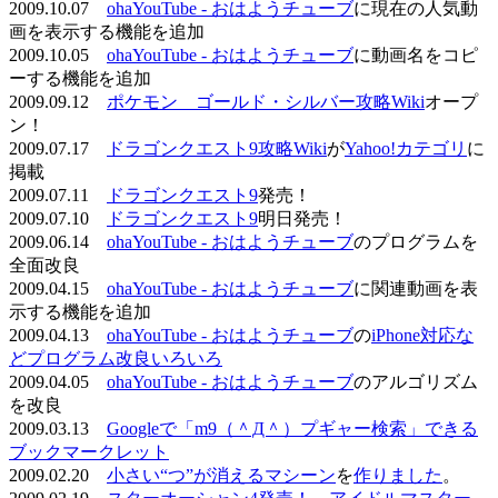
2009.10.07
ohaYouTube - おはようチューブ
に現在の人気動
画を表示する機能を追加
2009.10.05
ohaYouTube - おはようチューブ
に動画名をコピ
ーする機能を追加
2009.09.12
ポケモン ゴールド・シルバー攻略Wiki
オープ
ン！
2009.07.17
ドラゴンクエスト9攻略Wiki
が
Yahoo!カテゴリ
に
掲載
2009.07.11
ドラゴンクエスト9
発売！
2009.07.10
ドラゴンクエスト9
明日発売！
2009.06.14
ohaYouTube - おはようチューブ
のプログラムを
全面改良
2009.04.15
ohaYouTube - おはようチューブ
に関連動画を表
示する機能を追加
2009.04.13
ohaYouTube - おはようチューブ
の
iPhone対応な
どプログラム改良いろいろ
2009.04.05
ohaYouTube - おはようチューブ
のアルゴリズム
を改良
2009.03.13
Googleで「m9（＾Д＾）プギャー検索」できる
ブックマークレット
2009.02.20
小さい“つ”が消えるマシーン
を
作りました
。