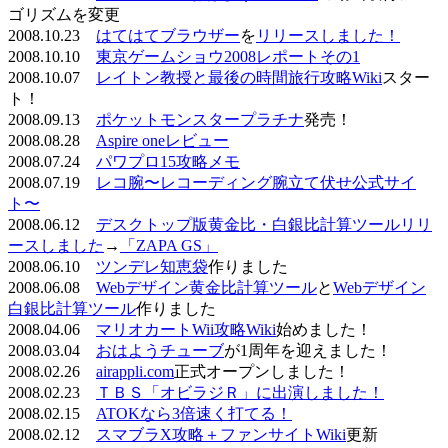
ゴリズムを変更
2008.10.23
はてはてブラウザー
を
リリースしました！
2008.10.10
東京ゲームショウ2008レポートその1
2008.10.07
レイトン教授と最後の時間旅行攻略Wiki
スター
ト！
2008.09.13
ポケットモンスタープラチナ
発売！
2008.08.28
Aspire oneレビュー
2008.07.24
パワプロ15攻略メモ
2008.07.19
レコ腕〜レコーディング腕立て伏せ公式サイ
ト〜
2008.06.12
デスクトップ版黄金比・白銀比計算ツールリリ
ースしました
→
「ZAPA GS」
2008.06.10
ツンデレ知恵袋
作りました
2008.06.08
Webデザイン黄金比計算ツール
と
Webデザイン
白銀比計算ツール
作りました
2008.04.06
マリオカートWii攻略Wiki
始めました！
2008.03.04
おはようチューブ
が1周年を迎えました！
2008.02.26
airappli.com
正式オープンしました！
2008.02.23
ＴＢＳ「オビラジＲ」に出演しました！
2008.02.15
ATOKなら3倍速く打てる！
2008.02.12
スマブラX攻略＋ファンサイトWiki
更新