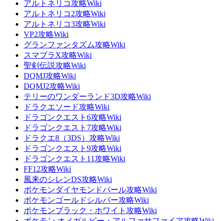
アルトネリコ攻略Wiki
アルトネリコ2攻略Wiki
アルトネリコ3攻略Wiki
VP2攻略Wiki
グランファンタズム攻略Wiki
スマブラX攻略Wiki
聖剣伝説攻略Wiki
DQMJ攻略Wiki
DQMJ2攻略Wiki
テリーのワンダーランド3D攻略Wiki
ドラクエソード攻略Wiki
ドラゴンクエスト6攻略Wiki
ドラゴンクエスト7攻略Wiki
ドラクエ8（3DS）攻略Wiki
ドラゴンクエスト9攻略Wiki
ドラゴンクエスト11攻略Wiki
FF12攻略Wiki
風来のシレンDS攻略Wiki
ポケモンダイヤモンドパール攻略Wiki
ポケモンゴールドシルバー攻略Wiki
ポケモンブラック・ホワイト攻略Wiki
ポケモン オメガルビー・アルファサファイア攻略Wiki