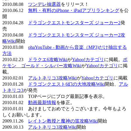
2010.08.08
ツンデレ抽選器
をリリース！
2010.06.12
無料・有料のiPhone・iPadアプリランキング
を公
開
2010.04.28
ドラゴンクエストモンスターズ ジョーカー2
発
売
2010.04.08
ドラゴンクエストモンスターズ ジョーカー2攻
略Wiki
開始
2010.03.08
ohaYouTube - 動画から音楽（MP3)だけ抽出する
方法
2010.02.23
ドラクエ6攻略Wiki
が
Yahoo!カテゴリ
に掲載。
ポ
ケモン ゴールド・シルバー攻略Wiki
が
Yahoo!カテゴリ
に掲
載。
2010.02.01
アルトネリコ3攻略Wiki
が
Yahoo!カテゴリ
に掲載
2010.01.28
ドラゴンクエスト6幻の大地攻略Wiki
開始、
アル
トネリコ3
が発売
2010.01.03 TOPページにブログ最新記事を表示。
2010.01.02
動画最新情報
を修正。
2010.01.01 あけましておめでとうございます。今年もよろ
しくお願いします。
2009.11.26
レイトン教授と魔神の笛攻略Wiki
開始
2009.10.13
アルトネリコ3攻略Wiki
開始