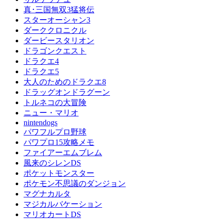
真･三国無双3猛将伝
スターオーシャン3
ダーククロニクル
ダービースタリオン
ドラゴンクエスト
ドラクエ4
ドラクエ5
大人のためのドラクエ8
ドラッグオンドラグーン
トルネコの大冒険
ニュー・マリオ
nintendogs
パワフルプロ野球
パワプロ15攻略メモ
ファイアーエムブレム
風来のシレンDS
ポケットモンスター
ポケモン不思議のダンジョン
マグナカルタ
マジカルバケーション
マリオカートDS