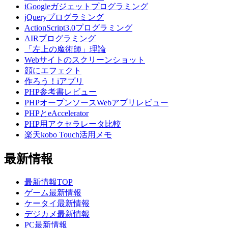
iGoogleガジェットプログラミング
jQueryプログラミング
ActionScript3.0プログラミング
AIRプログラミング
「左上の魔術師」理論
Webサイトのスクリーンショット
顔にエフェクト
作ろう！iアプリ
PHP参考書レビュー
PHPオープンソースWebアプリレビュー
PHPとeAccelerator
PHP用アクセラレータ比較
楽天kobo Touch活用メモ
最新情報
最新情報TOP
ゲーム最新情報
ケータイ最新情報
デジカメ最新情報
PC最新情報