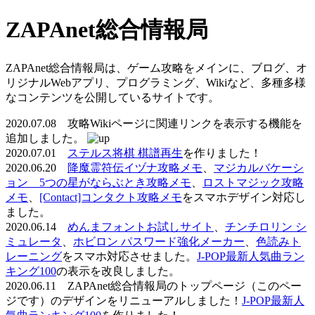
ZAPAnet総合情報局
ZAPAnet総合情報局は、ゲーム攻略をメインに、ブログ、オ
リジナルWebアプリ、プログラミング、Wikiなど、多種多様
なコンテンツを公開しているサイトです。
2020.07.08 攻略Wikiページに関連リンクを表示する機能を
追加しました。
2020.07.01
ステルス将棋 棋譜再生
を作りました！
2020.06.20
降魔霊符伝イヅナ攻略メモ
、
マジカルバケーシ
ョン 5つの星がならぶとき攻略メモ
、
ロストマジック攻略
メモ
、
[Contact]コンタクト攻略メモ
をスマホデザイン対応し
ました。
2020.06.14
めんまフォントお試しサイト
、
チンチロリン シ
ミュレータ
、
ホビロン パスワード強化メーカー
、
色読みト
レーニング
をスマホ対応させました。
J-POP最新人気曲ラン
キング100
の表示を改良しました。
2020.06.11 ZAPAnet総合情報局のトップページ（このペー
ジです）のデザインをリニューアルしました！
J-POP最新人