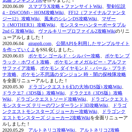
気曲ランキング100
を作りました！
2020.06.09
スマブラX攻略＋ファンサイトWiki
、
聖剣伝説
4・DS(COM)・HOM攻略Wiki
、
FF12（ファイナルファンタ
ジー12）攻略Wiki
、
風来のシレンDS攻略Wiki
、
マザー
3（MOTHER3）攻略Wiki
、
モンスターハンターポータブル
2nd G 攻略Wiki
、
ヴァルキリープロファイル2攻略Wiki
のリニ
ューアルしました！
2020.06.04
airappli.com
、
公開APIを利用したサンプルサイト
を作っていくよ
をSSL化しました。
2020.06.03
ポケモン ゴールド・シルバー攻略
、
ポケモン ブ
ラック・ホワイト攻略
、
ポケモン オメガルビー・アルファ
サファイア攻略
、
ポケモン ダイヤモンド・パール・プラチ
ナ攻略
、
ポケモン不思議のダンジョン 時・闇の探検隊攻略
を全面リニューアルしました！
2020.05.30
ドラゴンクエスト6 幻の大地(DS版) 攻略Wiki
、
ドラクエ7（3DS版）攻略Wiki
、
ドラクエ8（3DS版）攻略
Wiki
、
ドラゴンクエストソード攻略Wiki
、
ドラゴンクエスト
モンスターズ テリーのワンダーランド3D攻略Wiki
、
ドラゴ
ンクエストモンスターズ ジョーカー攻略Wiki
、
ドラゴンク
エストモンスターズ ジョーカー2攻略Wiki
を全面リニューア
ルしました！
2020.05.29
アルトネリコ攻略Wiki
、
アルトネリコ2攻略