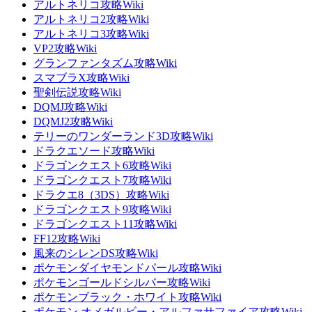
アルトネリコ攻略Wiki
アルトネリコ2攻略Wiki
アルトネリコ3攻略Wiki
VP2攻略Wiki
グランファンタズム攻略Wiki
スマブラX攻略Wiki
聖剣伝説攻略Wiki
DQMJ攻略Wiki
DQMJ2攻略Wiki
テリーのワンダーランド3D攻略Wiki
ドラクエソード攻略Wiki
ドラゴンクエスト6攻略Wiki
ドラゴンクエスト7攻略Wiki
ドラクエ8（3DS）攻略Wiki
ドラゴンクエスト9攻略Wiki
ドラゴンクエスト11攻略Wiki
FF12攻略Wiki
風来のシレンDS攻略Wiki
ポケモンダイヤモンドパール攻略Wiki
ポケモンゴールドシルバー攻略Wiki
ポケモンブラック・ホワイト攻略Wiki
ポケモン オメガルビー・アルファサファイア攻略Wiki