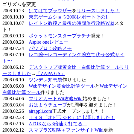
ゴリズムを変更
2008.10.23
はてはてブラウザー
を
リリースしました！
2008.10.10
東京ゲームショウ2008レポートその1
2008.10.07
レイトン教授と最後の時間旅行攻略Wiki
スター
ト！
2008.09.13
ポケットモンスタープラチナ
発売！
2008.08.28
Aspire oneレビュー
2008.07.24
パワプロ15攻略メモ
2008.07.19
レコ腕〜レコーディング腕立て伏せ公式サイ
ト〜
2008.06.12
デスクトップ版黄金比・白銀比計算ツールリリ
ースしました
→
「ZAPA GS」
2008.06.10
ツンデレ知恵袋
作りました
2008.06.08
Webデザイン黄金比計算ツール
と
Webデザイン
白銀比計算ツール
作りました
2008.04.06
マリオカートWii攻略Wiki
始めました！
2008.03.04
おはようチューブ
が1周年を迎えました！
2008.02.26
airappli.com
正式オープンしました！
2008.02.23
ＴＢＳ「オビラジＲ」に出演しました！
2008.02.15
ATOKなら3倍速く打てる！
2008.02.12
スマブラX攻略＋ファンサイトWiki
更新