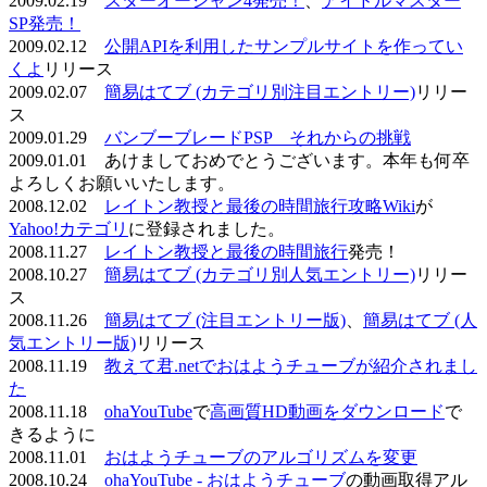
2009.02.19
スターオーシャン4発売！
、
アイドルマスター
SP発売！
2009.02.12
公開APIを利用したサンプルサイトを作ってい
くよ
リリース
2009.02.07
簡易はてブ (カテゴリ別注目エントリー)
リリー
ス
2009.01.29
バンブーブレードPSP それからの挑戦
2009.01.01 あけましておめでとうございます。本年も何卒
よろしくお願いいたします。
2008.12.02
レイトン教授と最後の時間旅行攻略Wiki
が
Yahoo!カテゴリ
に登録されました。
2008.11.27
レイトン教授と最後の時間旅行
発売！
2008.10.27
簡易はてブ (カテゴリ別人気エントリー)
リリー
ス
2008.11.26
簡易はてブ (注目エントリー版)
、
簡易はてブ (人
気エントリー版)
リリース
2008.11.19
教えて君.netでおはようチューブが紹介されまし
た
2008.11.18
ohaYouTube
で
高画質HD動画をダウンロード
で
きるように
2008.11.01
おはようチューブのアルゴリズムを変更
2008.10.24
ohaYouTube - おはようチューブ
の動画取得アル