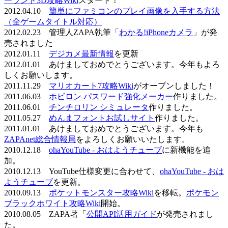
ーランド3D攻略Wiki
スタート！
2012.04.10
簡単にファミコンのプレイ画像を入手する方法
（全ゲームタイトル対応）
2012.02.23 管理人ZAPA執筆「
わかる!iPhoneカメラ
」が発
売されました
2012.01.11
デジカメ最新情報
を更新
2012.01.01 あけましておめでとうございます。今年もよろ
しくお願いします。
2011.11.29
マリオカート7攻略Wiki
がオープンしました！
2011.06.03
ホビロン パスワード強化メーカー
作りました。
2011.06.01
チンチロリン シミュレータ
作りました。
2011.05.27
めんまフォントお試しサイト
作りました。
2011.01.01 あけましておめでとうございます。今年も
ZAPAnet総合情報局
をよろしくお願いいたします。
2010.12.18
ohaYouTube - おはようチューブ
に新機能を追
加。
2010.12.13 YouTube仕様変更に合わせて、
ohaYouTube - おは
ようチューブ
を更新。
2010.09.13
ポケットモンスター攻略Wiki
を移転。
ポケモン
ブラックホワイト攻略Wiki
開始。
2010.08.05 ZAPA著「
公開API活用ガイド
が発売されまし
た。