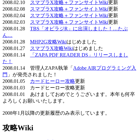
2008.02.10
スマブラX攻略＋ファンサイトWiki
更新
2008.02.08
スマブラX攻略＋ファンサイトWiki
更新
2008.02.04
スマブラX攻略＋ファンサイトWiki
更新
2008.02.03
スマブラX攻略＋ファンサイトWiki
更新
2008.01.28
TBS「オビラジR」に出演しました！…たぶ
ん…
2008.01.28
MHP2G攻略Wiki
はじめました
2008.01.27
スマブラX攻略Wiki
はじめました
2008.01.14
「ZAPA PDF READER DS」リリースしまし
た！
2008.01.14 管理人ZAPA執筆「
Adobe AIRプログラミング入
門
」が発売されました！
2008.01.05
カードヒーロー攻略
更新
2008.01.03 カードヒーロー攻略更新
2008.01.01 あけましておめでとうございます。本年も何卒
よろしくお願いいたします。
2008年1月以降の更新履歴のみ表示しています。
攻略Wiki