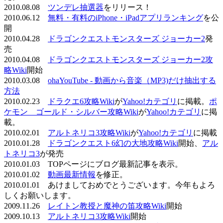
2010.08.08
ツンデレ抽選器
をリリース！
2010.06.12
無料・有料のiPhone・iPadアプリランキング
を公
開
2010.04.28
ドラゴンクエストモンスターズ ジョーカー2
発
売
2010.04.08
ドラゴンクエストモンスターズ ジョーカー2攻
略Wiki
開始
2010.03.08
ohaYouTube - 動画から音楽（MP3)だけ抽出する
方法
2010.02.23
ドラクエ6攻略Wiki
が
Yahoo!カテゴリ
に掲載。
ポ
ケモン ゴールド・シルバー攻略Wiki
が
Yahoo!カテゴリ
に掲
載。
2010.02.01
アルトネリコ3攻略Wiki
が
Yahoo!カテゴリ
に掲載
2010.01.28
ドラゴンクエスト6幻の大地攻略Wiki
開始、
アル
トネリコ3
が発売
2010.01.03 TOPページにブログ最新記事を表示。
2010.01.02
動画最新情報
を修正。
2010.01.01 あけましておめでとうございます。今年もよろ
しくお願いします。
2009.11.26
レイトン教授と魔神の笛攻略Wiki
開始
2009.10.13
アルトネリコ3攻略Wiki
開始