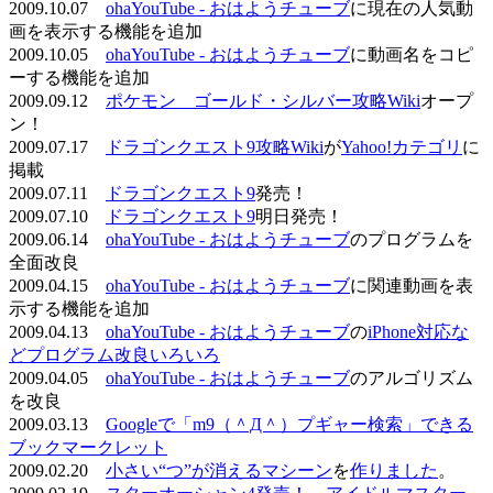
2009.10.07
ohaYouTube - おはようチューブ
に現在の人気動
画を表示する機能を追加
2009.10.05
ohaYouTube - おはようチューブ
に動画名をコピ
ーする機能を追加
2009.09.12
ポケモン ゴールド・シルバー攻略Wiki
オープ
ン！
2009.07.17
ドラゴンクエスト9攻略Wiki
が
Yahoo!カテゴリ
に
掲載
2009.07.11
ドラゴンクエスト9
発売！
2009.07.10
ドラゴンクエスト9
明日発売！
2009.06.14
ohaYouTube - おはようチューブ
のプログラムを
全面改良
2009.04.15
ohaYouTube - おはようチューブ
に関連動画を表
示する機能を追加
2009.04.13
ohaYouTube - おはようチューブ
の
iPhone対応な
どプログラム改良いろいろ
2009.04.05
ohaYouTube - おはようチューブ
のアルゴリズム
を改良
2009.03.13
Googleで「m9（＾Д＾）プギャー検索」できる
ブックマークレット
2009.02.20
小さい“つ”が消えるマシーン
を
作りました
。