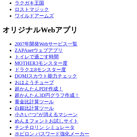
ラクガキ王国
ロストマジック
ワイルドアームズ
オリジナルWebアプリ
2007年開発Webサービス一覧
ZAPAnetウェブアプリ
トイレで過ごす時間
MOTHER3モンスター度
ドラクエ8モンスター度
DQMJスカウト能力チェック
おはようチューブ
超かんたんPDF作成！
超かんたん3D円グラフ作成！
黄金比計算ツール
白銀比計算ツール
小さい“つ”が消えるマシーン
めんまフォントお試しサイト
チンチロリン シミュレータ
ホビロン パスワード強化メーカー