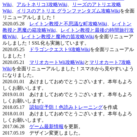
Wiki
、
アルトネリコ3攻略Wiki
、
リーズのアトリエ攻略
Wiki
、
イリスのアトリエ グランファンタズム攻略Wiki
を全面
リニューアルしました！
2020.05.28
レイトン教授と不思議な町攻略Wiki
、
レイトン
教授と悪魔の箱攻略Wiki
、
レイトン教授と最後の時間旅行攻
略Wiki
、
レイトン教授と魔神の笛攻略Wiki
を全面リニューア
ルしました！SSL化も実施しています。
2020.05.25
ドラゴンクエスト9攻略Wiki
を全面リニューアル
しました！
2020.05.21
マリオカートWii攻略Wiki
と
マリオカート7攻略
Wiki
を全面リニューアルしました！スマホから見やすいよう
になりました。
2020.01.01 あけましておめでとうございます。本年もよろ
しくお願いします。
2019.01.01 あけましておめでとうございます。本年もよろ
しくお願いします。
2018.05.17
認知症予防！色読みトレーニング
を作成
2018.01.01 あけましておめでとうございます。本年もよろ
しくお願いします。
2017.06.28
ゲーム最新情報
を更新。
2017.05.19 デザイン変更しました。