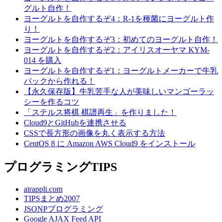
グルト自作！
ヨーグルトを自作するぞ4：R-1を種菌にヨーグルト作
り！
ヨーグルトを自作するぞ3：初めてのヨーグルト自作！
ヨーグルトを自作するぞ2：アイリスオーヤマ KYM-
014 を購入
ヨーグルトを自作するぞ1：ヨーグルトメーカーで牛乳
パックから作れる！
【永久保存版】牛乳苦手な人が美味しいマンゴーラッ
シーを作るコツ
「ステルス将棋 棋譜再生」を作りました！
Cloud9とGitHubを連携させる
CSSで長方形の画像を丸く表示する方法
CentOS 8 に Amazon AWS Cloud9 をインストール
プログラミングTIPS
airappli.com
TIPSまとめ2007
JSONPプログラミング
Google AJAX Feed API