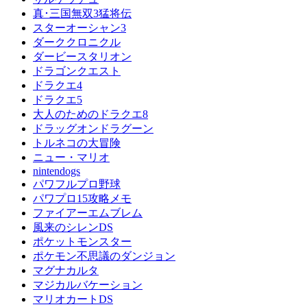
真･三国無双3猛将伝
スターオーシャン3
ダーククロニクル
ダービースタリオン
ドラゴンクエスト
ドラクエ4
ドラクエ5
大人のためのドラクエ8
ドラッグオンドラグーン
トルネコの大冒険
ニュー・マリオ
nintendogs
パワフルプロ野球
パワプロ15攻略メモ
ファイアーエムブレム
風来のシレンDS
ポケットモンスター
ポケモン不思議のダンジョン
マグナカルタ
マジカルバケーション
マリオカートDS