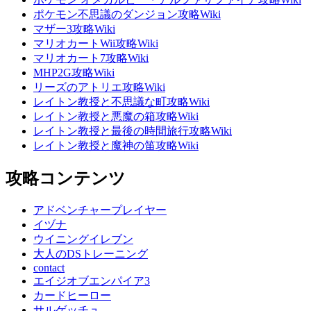
ポケモン不思議のダンジョン攻略Wiki
マザー3攻略Wiki
マリオカートWii攻略Wiki
マリオカート7攻略Wiki
MHP2G攻略Wiki
リーズのアトリエ攻略Wiki
レイトン教授と不思議な町攻略Wiki
レイトン教授と悪魔の箱攻略Wiki
レイトン教授と最後の時間旅行攻略Wiki
レイトン教授と魔神の笛攻略Wiki
攻略コンテンツ
アドベンチャープレイヤー
イヅナ
ウイニングイレブン
大人のDSトレーニング
contact
エイジオブエンパイア3
カードヒーロー
サルゲッチュ