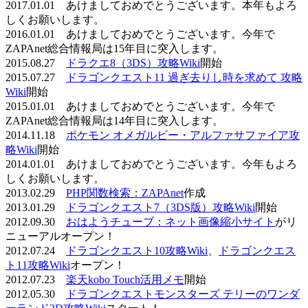
2017.01.01 あけましておめでとうございます。本年もよろ
しくお願いします。
2016.01.01 あけましておめでとうございます。今年で
ZAPAnet総合情報局は15年目に突入します。
2015.08.27
ドラクエ8（3DS）攻略Wiki
開始
2015.07.27
ドラゴンクエスト11 過ぎ去りし時を求めて 攻略
Wiki
開始
2015.01.01 あけましておめでとうございます。今年で
ZAPAnet総合情報局は14年目に突入します。
2014.11.18
ポケモン オメガルビー・アルファサファイア攻
略Wiki
開始
2014.01.01 あけましておめでとうございます。今年もよろ
しくお願いします。
2013.02.29
PHP関数検索：ZAPAnet
作成
2013.01.29
ドラゴンクエスト7（3DS版）攻略Wiki
開始
2012.09.30
おはようチューブ：ネット画像縮小サイト
がリ
ニューアルオープン！
2012.07.24
ドラゴンクエスト10攻略Wiki
、
ドラゴンクエス
ト11攻略Wiki
オープン！
2012.07.23
楽天kobo Touch活用メモ
開始
2012.05.30
ドラゴンクエストモンスターズ テリーのワンダ