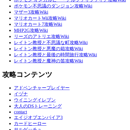
ポケモン不思議のダンジョン攻略Wiki
マザー3攻略Wiki
マリオカートWii攻略Wiki
マリオカート7攻略Wiki
MHP2G攻略Wiki
リーズのアトリエ攻略Wiki
レイトン教授と不思議な町攻略Wiki
レイトン教授と悪魔の箱攻略Wiki
レイトン教授と最後の時間旅行攻略Wiki
レイトン教授と魔神の笛攻略Wiki
攻略コンテンツ
アドベンチャープレイヤー
イヅナ
ウイニングイレブン
大人のDSトレーニング
contact
エイジオブエンパイア3
カードヒーロー
サルゲッチュ