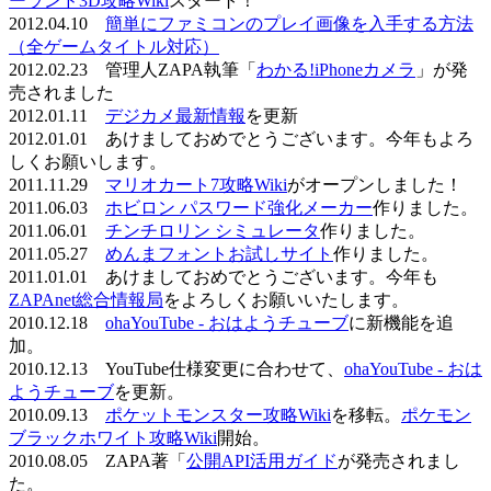
ーランド3D攻略Wiki
スタート！
2012.04.10
簡単にファミコンのプレイ画像を入手する方法
（全ゲームタイトル対応）
2012.02.23 管理人ZAPA執筆「
わかる!iPhoneカメラ
」が発
売されました
2012.01.11
デジカメ最新情報
を更新
2012.01.01 あけましておめでとうございます。今年もよろ
しくお願いします。
2011.11.29
マリオカート7攻略Wiki
がオープンしました！
2011.06.03
ホビロン パスワード強化メーカー
作りました。
2011.06.01
チンチロリン シミュレータ
作りました。
2011.05.27
めんまフォントお試しサイト
作りました。
2011.01.01 あけましておめでとうございます。今年も
ZAPAnet総合情報局
をよろしくお願いいたします。
2010.12.18
ohaYouTube - おはようチューブ
に新機能を追
加。
2010.12.13 YouTube仕様変更に合わせて、
ohaYouTube - おは
ようチューブ
を更新。
2010.09.13
ポケットモンスター攻略Wiki
を移転。
ポケモン
ブラックホワイト攻略Wiki
開始。
2010.08.05 ZAPA著「
公開API活用ガイド
が発売されまし
た。