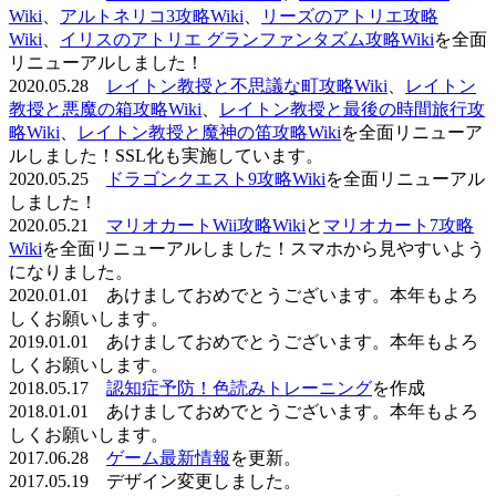
Wiki
、
アルトネリコ3攻略Wiki
、
リーズのアトリエ攻略
Wiki
、
イリスのアトリエ グランファンタズム攻略Wiki
を全面
リニューアルしました！
2020.05.28
レイトン教授と不思議な町攻略Wiki
、
レイトン
教授と悪魔の箱攻略Wiki
、
レイトン教授と最後の時間旅行攻
略Wiki
、
レイトン教授と魔神の笛攻略Wiki
を全面リニューア
ルしました！SSL化も実施しています。
2020.05.25
ドラゴンクエスト9攻略Wiki
を全面リニューアル
しました！
2020.05.21
マリオカートWii攻略Wiki
と
マリオカート7攻略
Wiki
を全面リニューアルしました！スマホから見やすいよう
になりました。
2020.01.01 あけましておめでとうございます。本年もよろ
しくお願いします。
2019.01.01 あけましておめでとうございます。本年もよろ
しくお願いします。
2018.05.17
認知症予防！色読みトレーニング
を作成
2018.01.01 あけましておめでとうございます。本年もよろ
しくお願いします。
2017.06.28
ゲーム最新情報
を更新。
2017.05.19 デザイン変更しました。