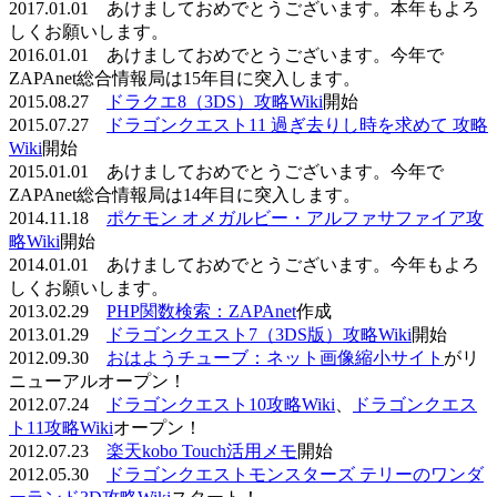
2017.01.01 あけましておめでとうございます。本年もよろ
しくお願いします。
2016.01.01 あけましておめでとうございます。今年で
ZAPAnet総合情報局は15年目に突入します。
2015.08.27
ドラクエ8（3DS）攻略Wiki
開始
2015.07.27
ドラゴンクエスト11 過ぎ去りし時を求めて 攻略
Wiki
開始
2015.01.01 あけましておめでとうございます。今年で
ZAPAnet総合情報局は14年目に突入します。
2014.11.18
ポケモン オメガルビー・アルファサファイア攻
略Wiki
開始
2014.01.01 あけましておめでとうございます。今年もよろ
しくお願いします。
2013.02.29
PHP関数検索：ZAPAnet
作成
2013.01.29
ドラゴンクエスト7（3DS版）攻略Wiki
開始
2012.09.30
おはようチューブ：ネット画像縮小サイト
がリ
ニューアルオープン！
2012.07.24
ドラゴンクエスト10攻略Wiki
、
ドラゴンクエス
ト11攻略Wiki
オープン！
2012.07.23
楽天kobo Touch活用メモ
開始
2012.05.30
ドラゴンクエストモンスターズ テリーのワンダ