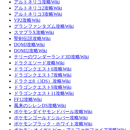
アルトネリコ攻略Wiki
アルトネリコ2攻略Wiki
アルトネリコ3攻略Wiki
VP2攻略Wiki
グランファンタズム攻略Wiki
スマブラX攻略Wiki
聖剣伝説攻略Wiki
DQMJ攻略Wiki
DQMJ2攻略Wiki
テリーのワンダーランド3D攻略Wiki
ドラクエソード攻略Wiki
ドラゴンクエスト6攻略Wiki
ドラゴンクエスト7攻略Wiki
ドラクエ8（3DS）攻略Wiki
ドラゴンクエスト9攻略Wiki
ドラゴンクエスト11攻略Wiki
FF12攻略Wiki
風来のシレンDS攻略Wiki
ポケモンダイヤモンドパール攻略Wiki
ポケモンゴールドシルバー攻略Wiki
ポケモンブラック・ホワイト攻略Wiki
ポケモン オメガルビー・アルファサファイア攻略Wiki