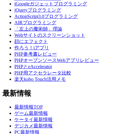
iGoogleガジェットプログラミング
jQueryプログラミング
ActionScript3.0プログラミング
AIRプログラミング
「左上の魔術師」理論
Webサイトのスクリーンショット
顔にエフェクト
作ろう！iアプリ
PHP参考書レビュー
PHPオープンソースWebアプリレビュー
PHPとeAccelerator
PHP用アクセラレータ比較
楽天kobo Touch活用メモ
最新情報
最新情報TOP
ゲーム最新情報
ケータイ最新情報
デジカメ最新情報
PC最新情報