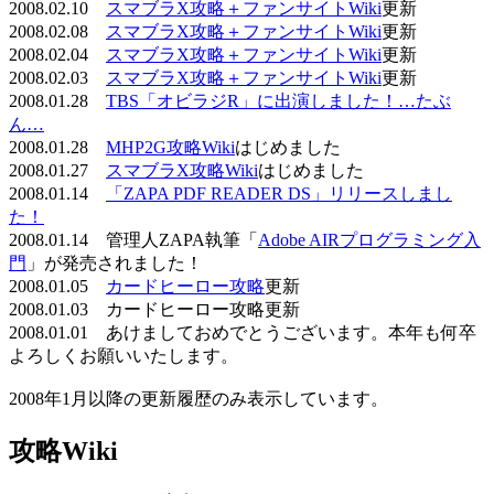
2008.02.10
スマブラX攻略＋ファンサイトWiki
更新
2008.02.08
スマブラX攻略＋ファンサイトWiki
更新
2008.02.04
スマブラX攻略＋ファンサイトWiki
更新
2008.02.03
スマブラX攻略＋ファンサイトWiki
更新
2008.01.28
TBS「オビラジR」に出演しました！…たぶ
ん…
2008.01.28
MHP2G攻略Wiki
はじめました
2008.01.27
スマブラX攻略Wiki
はじめました
2008.01.14
「ZAPA PDF READER DS」リリースしまし
た！
2008.01.14 管理人ZAPA執筆「
Adobe AIRプログラミング入
門
」が発売されました！
2008.01.05
カードヒーロー攻略
更新
2008.01.03 カードヒーロー攻略更新
2008.01.01 あけましておめでとうございます。本年も何卒
よろしくお願いいたします。
2008年1月以降の更新履歴のみ表示しています。
攻略Wiki