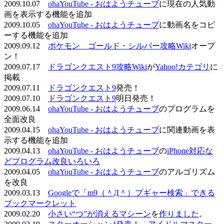
2009.10.07
ohaYouTube - おはようチューブ
に現在の人気動
画を表示する機能を追加
2009.10.05
ohaYouTube - おはようチューブ
に動画名をコピ
ーする機能を追加
2009.09.12
ポケモン ゴールド・シルバー攻略Wiki
オープ
ン！
2009.07.17
ドラゴンクエスト9攻略Wiki
が
Yahoo!カテゴリ
に
掲載
2009.07.11
ドラゴンクエスト9
発売！
2009.07.10
ドラゴンクエスト9
明日発売！
2009.06.14
ohaYouTube - おはようチューブ
のプログラムを
全面改良
2009.04.15
ohaYouTube - おはようチューブ
に関連動画を表
示する機能を追加
2009.04.13
ohaYouTube - おはようチューブ
の
iPhone対応な
どプログラム改良いろいろ
2009.04.05
ohaYouTube - おはようチューブ
のアルゴリズム
を改良
2009.03.13
Googleで「m9（＾Д＾）プギャー検索」できる
ブックマークレット
2009.02.20
小さい“つ”が消えるマシーン
を
作りました
。