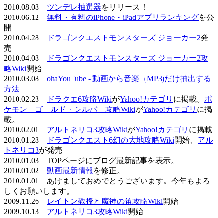
2010.08.08
ツンデレ抽選器
をリリース！
2010.06.12
無料・有料のiPhone・iPadアプリランキング
を公
開
2010.04.28
ドラゴンクエストモンスターズ ジョーカー2
発
売
2010.04.08
ドラゴンクエストモンスターズ ジョーカー2攻
略Wiki
開始
2010.03.08
ohaYouTube - 動画から音楽（MP3)だけ抽出する
方法
2010.02.23
ドラクエ6攻略Wiki
が
Yahoo!カテゴリ
に掲載。
ポ
ケモン ゴールド・シルバー攻略Wiki
が
Yahoo!カテゴリ
に掲
載。
2010.02.01
アルトネリコ3攻略Wiki
が
Yahoo!カテゴリ
に掲載
2010.01.28
ドラゴンクエスト6幻の大地攻略Wiki
開始、
アル
トネリコ3
が発売
2010.01.03 TOPページにブログ最新記事を表示。
2010.01.02
動画最新情報
を修正。
2010.01.01 あけましておめでとうございます。今年もよろ
しくお願いします。
2009.11.26
レイトン教授と魔神の笛攻略Wiki
開始
2009.10.13
アルトネリコ3攻略Wiki
開始