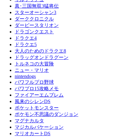
真･三国無双3猛将伝
スターオーシャン3
ダーククロニクル
ダービースタリオン
ドラゴンクエスト
ドラクエ4
ドラクエ5
大人のためのドラクエ8
ドラッグオンドラグーン
トルネコの大冒険
ニュー・マリオ
nintendogs
パワフルプロ野球
パワプロ15攻略メモ
ファイアーエムブレム
風来のシレンDS
ポケットモンスター
ポケモン不思議のダンジョン
マグナカルタ
マジカルバケーション
マリオカートDS