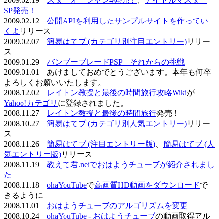
2009.02.19
スターオーシャン4発売！
、
アイドルマスター
SP発売！
2009.02.12
公開APIを利用したサンプルサイトを作ってい
くよ
リリース
2009.02.07
簡易はてブ (カテゴリ別注目エントリー)
リリー
ス
2009.01.29
バンブーブレードPSP それからの挑戦
2009.01.01 あけましておめでとうございます。本年も何卒
よろしくお願いいたします。
2008.12.02
レイトン教授と最後の時間旅行攻略Wiki
が
Yahoo!カテゴリ
に登録されました。
2008.11.27
レイトン教授と最後の時間旅行
発売！
2008.10.27
簡易はてブ (カテゴリ別人気エントリー)
リリー
ス
2008.11.26
簡易はてブ (注目エントリー版)
、
簡易はてブ (人
気エントリー版)
リリース
2008.11.19
教えて君.netでおはようチューブが紹介されまし
た
2008.11.18
ohaYouTube
で
高画質HD動画をダウンロード
で
きるように
2008.11.01
おはようチューブのアルゴリズムを変更
2008.10.24
ohaYouTube - おはようチューブ
の動画取得アル