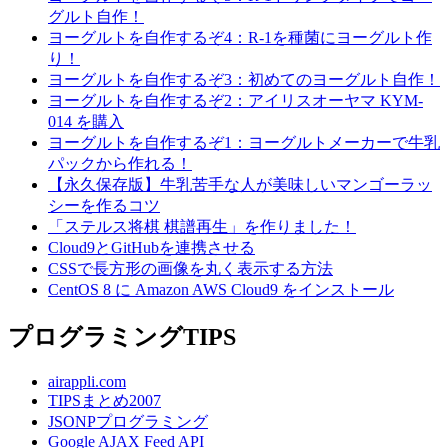
グルト自作！
ヨーグルトを自作するぞ4：R-1を種菌にヨーグルト作
り！
ヨーグルトを自作するぞ3：初めてのヨーグルト自作！
ヨーグルトを自作するぞ2：アイリスオーヤマ KYM-
014 を購入
ヨーグルトを自作するぞ1：ヨーグルトメーカーで牛乳
パックから作れる！
【永久保存版】牛乳苦手な人が美味しいマンゴーラッ
シーを作るコツ
「ステルス将棋 棋譜再生」を作りました！
Cloud9とGitHubを連携させる
CSSで長方形の画像を丸く表示する方法
CentOS 8 に Amazon AWS Cloud9 をインストール
プログラミングTIPS
airappli.com
TIPSまとめ2007
JSONPプログラミング
Google AJAX Feed API