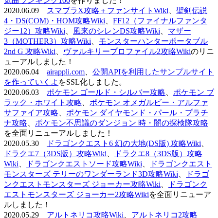
気曲ランキング100
を作りました！
2020.06.09
スマブラX攻略＋ファンサイトWiki
、
聖剣伝説
4・DS(COM)・HOM攻略Wiki
、
FF12（ファイナルファンタ
ジー12）攻略Wiki
、
風来のシレンDS攻略Wiki
、
マザー
3（MOTHER3）攻略Wiki
、
モンスターハンターポータブル
2nd G 攻略Wiki
、
ヴァルキリープロファイル2攻略Wiki
のリニ
ューアルしました！
2020.06.04
airappli.com
、
公開APIを利用したサンプルサイト
を作っていくよ
をSSL化しました。
2020.06.03
ポケモン ゴールド・シルバー攻略
、
ポケモン ブ
ラック・ホワイト攻略
、
ポケモン オメガルビー・アルファ
サファイア攻略
、
ポケモン ダイヤモンド・パール・プラチ
ナ攻略
、
ポケモン不思議のダンジョン 時・闇の探検隊攻略
を全面リニューアルしました！
2020.05.30
ドラゴンクエスト6 幻の大地(DS版) 攻略Wiki
、
ドラクエ7（3DS版）攻略Wiki
、
ドラクエ8（3DS版）攻略
Wiki
、
ドラゴンクエストソード攻略Wiki
、
ドラゴンクエスト
モンスターズ テリーのワンダーランド3D攻略Wiki
、
ドラゴ
ンクエストモンスターズ ジョーカー攻略Wiki
、
ドラゴンク
エストモンスターズ ジョーカー2攻略Wiki
を全面リニューア
ルしました！
2020.05.29
アルトネリコ攻略Wiki
、
アルトネリコ2攻略