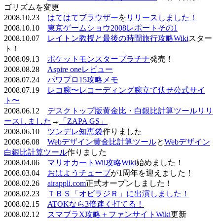
ゴリズムを変更
2008.10.23
はてはてブラウザー
を
リリースしました！
2008.10.10
東京ゲームショウ2008レポートその1
2008.10.07
レイトン教授と最後の時間旅行攻略Wiki
スター
ト！
2008.09.13
ポケットモンスタープラチナ
発売！
2008.08.28
Aspire oneレビュー
2008.07.24
パワプロ15攻略メモ
2008.07.19
レコ腕〜レコーディング腕立て伏せ公式サイ
ト〜
2008.06.12
デスクトップ版黄金比・白銀比計算ツールリリ
ースしました
→
「ZAPA GS」
2008.06.10
ツンデレ知恵袋
作りました
2008.06.08
Webデザイン黄金比計算ツール
と
Webデザイン
白銀比計算ツール
作りました
2008.04.06
マリオカートWii攻略Wiki
始めました！
2008.03.04
おはようチューブ
が1周年を迎えました！
2008.02.26
airappli.com
正式オープンしました！
2008.02.23
ＴＢＳ「オビラジＲ」に出演しました！
2008.02.15
ATOKなら3倍速く打てる！
2008.02.12
スマブラX攻略＋ファンサイトWiki
更新