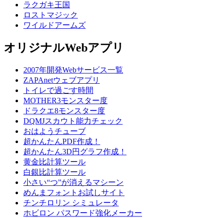
ラクガキ王国
ロストマジック
ワイルドアームズ
オリジナルWebアプリ
2007年開発Webサービス一覧
ZAPAnetウェブアプリ
トイレで過ごす時間
MOTHER3モンスター度
ドラクエ8モンスター度
DQMJスカウト能力チェック
おはようチューブ
超かんたんPDF作成！
超かんたん3D円グラフ作成！
黄金比計算ツール
白銀比計算ツール
小さい“つ”が消えるマシーン
めんまフォントお試しサイト
チンチロリン シミュレータ
ホビロン パスワード強化メーカー