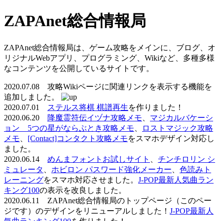
ZAPAnet総合情報局
ZAPAnet総合情報局は、ゲーム攻略をメインに、ブログ、オ
リジナルWebアプリ、プログラミング、Wikiなど、多種多様
なコンテンツを公開しているサイトです。
2020.07.08 攻略Wikiページに関連リンクを表示する機能を
追加しました。
2020.07.01
ステルス将棋 棋譜再生
を作りました！
2020.06.20
降魔霊符伝イヅナ攻略メモ
、
マジカルバケーシ
ョン 5つの星がならぶとき攻略メモ
、
ロストマジック攻略
メモ
、
[Contact]コンタクト攻略メモ
をスマホデザイン対応し
ました。
2020.06.14
めんまフォントお試しサイト
、
チンチロリン シ
ミュレータ
、
ホビロン パスワード強化メーカー
、
色読みト
レーニング
をスマホ対応させました。
J-POP最新人気曲ラン
キング100
の表示を改良しました。
2020.06.11 ZAPAnet総合情報局のトップページ（このペー
ジです）のデザインをリニューアルしました！
J-POP最新人