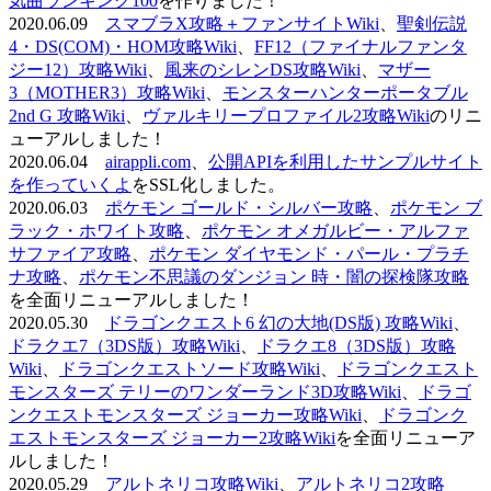
気曲ランキング100
を作りました！
2020.06.09
スマブラX攻略＋ファンサイトWiki
、
聖剣伝説
4・DS(COM)・HOM攻略Wiki
、
FF12（ファイナルファンタ
ジー12）攻略Wiki
、
風来のシレンDS攻略Wiki
、
マザー
3（MOTHER3）攻略Wiki
、
モンスターハンターポータブル
2nd G 攻略Wiki
、
ヴァルキリープロファイル2攻略Wiki
のリニ
ューアルしました！
2020.06.04
airappli.com
、
公開APIを利用したサンプルサイト
を作っていくよ
をSSL化しました。
2020.06.03
ポケモン ゴールド・シルバー攻略
、
ポケモン ブ
ラック・ホワイト攻略
、
ポケモン オメガルビー・アルファ
サファイア攻略
、
ポケモン ダイヤモンド・パール・プラチ
ナ攻略
、
ポケモン不思議のダンジョン 時・闇の探検隊攻略
を全面リニューアルしました！
2020.05.30
ドラゴンクエスト6 幻の大地(DS版) 攻略Wiki
、
ドラクエ7（3DS版）攻略Wiki
、
ドラクエ8（3DS版）攻略
Wiki
、
ドラゴンクエストソード攻略Wiki
、
ドラゴンクエスト
モンスターズ テリーのワンダーランド3D攻略Wiki
、
ドラゴ
ンクエストモンスターズ ジョーカー攻略Wiki
、
ドラゴンク
エストモンスターズ ジョーカー2攻略Wiki
を全面リニューア
ルしました！
2020.05.29
アルトネリコ攻略Wiki
、
アルトネリコ2攻略