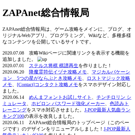
ZAPAnet総合情報局
ZAPAnet総合情報局は、ゲーム攻略をメインに、ブログ、オ
リジナルWebアプリ、プログラミング、Wikiなど、多種多様
なコンテンツを公開しているサイトです。
2020.07.08 攻略Wikiページに関連リンクを表示する機能を
追加しました。
2020.07.01
ステルス将棋 棋譜再生
を作りました！
2020.06.20
降魔霊符伝イヅナ攻略メモ
、
マジカルバケーシ
ョン 5つの星がならぶとき攻略メモ
、
ロストマジック攻略
メモ
、
[Contact]コンタクト攻略メモ
をスマホデザイン対応し
ました。
2020.06.14
めんまフォントお試しサイト
、
チンチロリン シ
ミュレータ
、
ホビロン パスワード強化メーカー
、
色読みト
レーニング
をスマホ対応させました。
J-POP最新人気曲ラン
キング100
の表示を改良しました。
2020.06.11 ZAPAnet総合情報局のトップページ（このペー
ジです）のデザインをリニューアルしました！
J-POP最新人