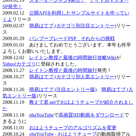
2009.02.19
スターオーシャン4発売！
、
アイドルマスター
SP発売！
2009.02.12
公開APIを利用したサンプルサイトを作ってい
くよ
リリース
2009.02.07
簡易はてブ (カテゴリ別注目エントリー)
リリー
ス
2009.01.29
バンブーブレードPSP それからの挑戦
2009.01.01 あけましておめでとうございます。本年も何卒
よろしくお願いいたします。
2008.12.02
レイトン教授と最後の時間旅行攻略Wiki
が
Yahoo!カテゴリ
に登録されました。
2008.11.27
レイトン教授と最後の時間旅行
発売！
2008.10.27
簡易はてブ (カテゴリ別人気エントリー)
リリー
ス
2008.11.26
簡易はてブ (注目エントリー版)
、
簡易はてブ (人
気エントリー版)
リリース
2008.11.19
教えて君.netでおはようチューブが紹介されまし
た
2008.11.18
ohaYouTube
で
高画質HD動画をダウンロード
で
きるように
2008.11.01
おはようチューブのアルゴリズムを変更
2008.10.24
ohaYouTube - おはようチューブ
の動画取得アル