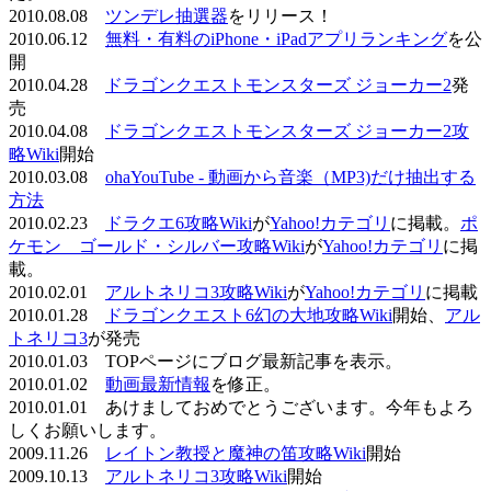
2010.08.08
ツンデレ抽選器
をリリース！
2010.06.12
無料・有料のiPhone・iPadアプリランキング
を公
開
2010.04.28
ドラゴンクエストモンスターズ ジョーカー2
発
売
2010.04.08
ドラゴンクエストモンスターズ ジョーカー2攻
略Wiki
開始
2010.03.08
ohaYouTube - 動画から音楽（MP3)だけ抽出する
方法
2010.02.23
ドラクエ6攻略Wiki
が
Yahoo!カテゴリ
に掲載。
ポ
ケモン ゴールド・シルバー攻略Wiki
が
Yahoo!カテゴリ
に掲
載。
2010.02.01
アルトネリコ3攻略Wiki
が
Yahoo!カテゴリ
に掲載
2010.01.28
ドラゴンクエスト6幻の大地攻略Wiki
開始、
アル
トネリコ3
が発売
2010.01.03 TOPページにブログ最新記事を表示。
2010.01.02
動画最新情報
を修正。
2010.01.01 あけましておめでとうございます。今年もよろ
しくお願いします。
2009.11.26
レイトン教授と魔神の笛攻略Wiki
開始
2009.10.13
アルトネリコ3攻略Wiki
開始