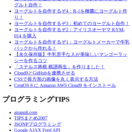
グルト自作！
ヨーグルトを自作するぞ4：R-1を種菌にヨーグルト作
り！
ヨーグルトを自作するぞ3：初めてのヨーグルト自作！
ヨーグルトを自作するぞ2：アイリスオーヤマ KYM-
014 を購入
ヨーグルトを自作するぞ1：ヨーグルトメーカーで牛乳
パックから作れる！
【永久保存版】牛乳苦手な人が美味しいマンゴーラッ
シーを作るコツ
「ステルス将棋 棋譜再生」を作りました！
Cloud9とGitHubを連携させる
CSSで長方形の画像を丸く表示する方法
CentOS 8 に Amazon AWS Cloud9 をインストール
プログラミングTIPS
airappli.com
TIPSまとめ2007
JSONPプログラミング
Google AJAX Feed API