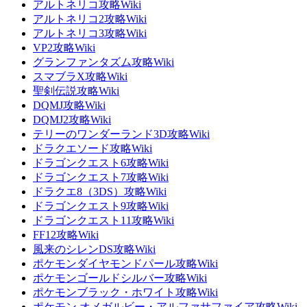
アルトネリコ攻略Wiki
アルトネリコ2攻略Wiki
アルトネリコ3攻略Wiki
VP2攻略Wiki
グランファンタズム攻略Wiki
スマブラX攻略Wiki
聖剣伝説攻略Wiki
DQMJ攻略Wiki
DQMJ2攻略Wiki
テリーのワンダーランド3D攻略Wiki
ドラクエソード攻略Wiki
ドラゴンクエスト6攻略Wiki
ドラゴンクエスト7攻略Wiki
ドラクエ8（3DS）攻略Wiki
ドラゴンクエスト9攻略Wiki
ドラゴンクエスト11攻略Wiki
FF12攻略Wiki
風来のシレンDS攻略Wiki
ポケモンダイヤモンドパール攻略Wiki
ポケモンゴールドシルバー攻略Wiki
ポケモンブラック・ホワイト攻略Wiki
ポケモン オメガルビー・アルファサファイア攻略Wiki