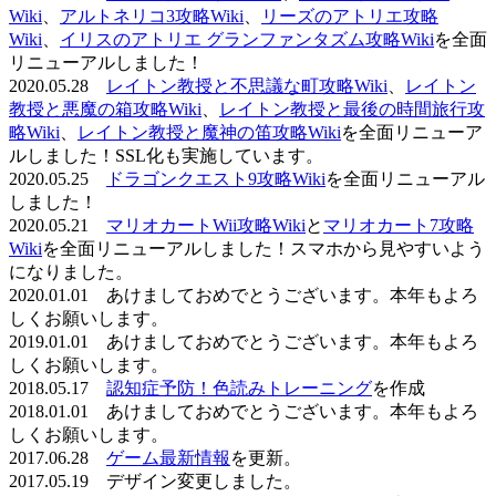
Wiki
、
アルトネリコ3攻略Wiki
、
リーズのアトリエ攻略
Wiki
、
イリスのアトリエ グランファンタズム攻略Wiki
を全面
リニューアルしました！
2020.05.28
レイトン教授と不思議な町攻略Wiki
、
レイトン
教授と悪魔の箱攻略Wiki
、
レイトン教授と最後の時間旅行攻
略Wiki
、
レイトン教授と魔神の笛攻略Wiki
を全面リニューア
ルしました！SSL化も実施しています。
2020.05.25
ドラゴンクエスト9攻略Wiki
を全面リニューアル
しました！
2020.05.21
マリオカートWii攻略Wiki
と
マリオカート7攻略
Wiki
を全面リニューアルしました！スマホから見やすいよう
になりました。
2020.01.01 あけましておめでとうございます。本年もよろ
しくお願いします。
2019.01.01 あけましておめでとうございます。本年もよろ
しくお願いします。
2018.05.17
認知症予防！色読みトレーニング
を作成
2018.01.01 あけましておめでとうございます。本年もよろ
しくお願いします。
2017.06.28
ゲーム最新情報
を更新。
2017.05.19 デザイン変更しました。