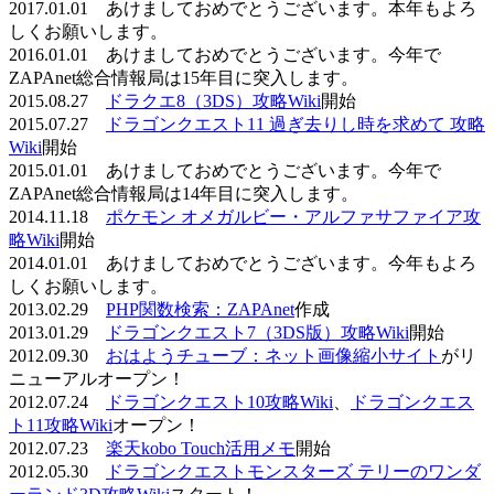
2017.01.01 あけましておめでとうございます。本年もよろ
しくお願いします。
2016.01.01 あけましておめでとうございます。今年で
ZAPAnet総合情報局は15年目に突入します。
2015.08.27
ドラクエ8（3DS）攻略Wiki
開始
2015.07.27
ドラゴンクエスト11 過ぎ去りし時を求めて 攻略
Wiki
開始
2015.01.01 あけましておめでとうございます。今年で
ZAPAnet総合情報局は14年目に突入します。
2014.11.18
ポケモン オメガルビー・アルファサファイア攻
略Wiki
開始
2014.01.01 あけましておめでとうございます。今年もよろ
しくお願いします。
2013.02.29
PHP関数検索：ZAPAnet
作成
2013.01.29
ドラゴンクエスト7（3DS版）攻略Wiki
開始
2012.09.30
おはようチューブ：ネット画像縮小サイト
がリ
ニューアルオープン！
2012.07.24
ドラゴンクエスト10攻略Wiki
、
ドラゴンクエス
ト11攻略Wiki
オープン！
2012.07.23
楽天kobo Touch活用メモ
開始
2012.05.30
ドラゴンクエストモンスターズ テリーのワンダ