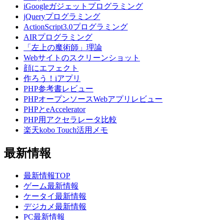
iGoogleガジェットプログラミング
jQueryプログラミング
ActionScript3.0プログラミング
AIRプログラミング
「左上の魔術師」理論
Webサイトのスクリーンショット
顔にエフェクト
作ろう！iアプリ
PHP参考書レビュー
PHPオープンソースWebアプリレビュー
PHPとeAccelerator
PHP用アクセラレータ比較
楽天kobo Touch活用メモ
最新情報
最新情報TOP
ゲーム最新情報
ケータイ最新情報
デジカメ最新情報
PC最新情報