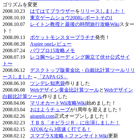
ゴリズムを変更
2008.10.23
はてはてブラウザー
を
リリースしました！
2008.10.10
東京ゲームショウ2008レポートその1
2008.10.07
レイトン教授と最後の時間旅行攻略Wiki
スター
ト！
2008.09.13
ポケットモンスタープラチナ
発売！
2008.08.28
Aspire oneレビュー
2008.07.24
パワプロ15攻略メモ
2008.07.19
レコ腕〜レコーディング腕立て伏せ公式サイ
ト〜
2008.06.12
デスクトップ版黄金比・白銀比計算ツールリリ
ースしました
→
「ZAPA GS」
2008.06.10
ツンデレ知恵袋
作りました
2008.06.08
Webデザイン黄金比計算ツール
と
Webデザイン
白銀比計算ツール
作りました
2008.04.06
マリオカートWii攻略Wiki
始めました！
2008.03.04
おはようチューブ
が1周年を迎えました！
2008.02.26
airappli.com
正式オープンしました！
2008.02.23
ＴＢＳ「オビラジＲ」に出演しました！
2008.02.15
ATOKなら3倍速く打てる！
2008.02.12
スマブラX攻略＋ファンサイトWiki
更新