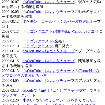
2009.10.07
ohaYouTube - おはようチューブ
に現在の人気動
画を表示する機能を追加
2009.10.05
ohaYouTube - おはようチューブ
に動画名をコピ
ーする機能を追加
2009.09.12
ポケモン ゴールド・シルバー攻略Wiki
オープ
ン！
2009.07.17
ドラゴンクエスト9攻略Wiki
が
Yahoo!カテゴリ
に
掲載
2009.07.11
ドラゴンクエスト9
発売！
2009.07.10
ドラゴンクエスト9
明日発売！
2009.06.14
ohaYouTube - おはようチューブ
のプログラムを
全面改良
2009.04.15
ohaYouTube - おはようチューブ
に関連動画を表
示する機能を追加
2009.04.13
ohaYouTube - おはようチューブ
の
iPhone対応な
どプログラム改良いろいろ
2009.04.05
ohaYouTube - おはようチューブ
のアルゴリズム
を改良
2009.03.13
Googleで「m9（＾Д＾）プギャー検索」できる
ブックマークレット
2009.02.20
小さい“つ”が消えるマシーン
を
作りました
。