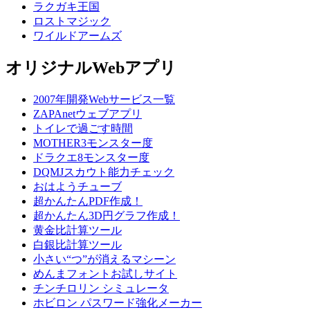
ラクガキ王国
ロストマジック
ワイルドアームズ
オリジナルWebアプリ
2007年開発Webサービス一覧
ZAPAnetウェブアプリ
トイレで過ごす時間
MOTHER3モンスター度
ドラクエ8モンスター度
DQMJスカウト能力チェック
おはようチューブ
超かんたんPDF作成！
超かんたん3D円グラフ作成！
黄金比計算ツール
白銀比計算ツール
小さい“つ”が消えるマシーン
めんまフォントお試しサイト
チンチロリン シミュレータ
ホビロン パスワード強化メーカー