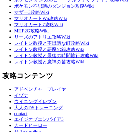
ポケモン不思議のダンジョン攻略Wiki
マザー3攻略Wiki
マリオカートWii攻略Wiki
マリオカート7攻略Wiki
MHP2G攻略Wiki
リーズのアトリエ攻略Wiki
レイトン教授と不思議な町攻略Wiki
レイトン教授と悪魔の箱攻略Wiki
レイトン教授と最後の時間旅行攻略Wiki
レイトン教授と魔神の笛攻略Wiki
攻略コンテンツ
アドベンチャープレイヤー
イヅナ
ウイニングイレブン
大人のDSトレーニング
contact
エイジオブエンパイア3
カードヒーロー
サルゲッチュ