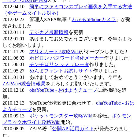
ーランド3D攻略Wiki
スタート！
2012.04.10
簡単にファミコンのプレイ画像を入手する方法
（全ゲームタイトル対応）
2012.02.23 管理人ZAPA執筆「
わかる!iPhoneカメラ
」が発
売されました
2012.01.11
デジカメ最新情報
を更新
2012.01.01 あけましておめでとうございます。今年もよろ
しくお願いします。
2011.11.29
マリオカート7攻略Wiki
がオープンしました！
2011.06.03
ホビロン パスワード強化メーカー
作りました。
2011.06.01
チンチロリン シミュレータ
作りました。
2011.05.27
めんまフォントお試しサイト
作りました。
2011.01.01 あけましておめでとうございます。今年も
ZAPAnet総合情報局
をよろしくお願いいたします。
2010.12.18
ohaYouTube - おはようチューブ
に新機能を追
加。
2010.12.13 YouTube仕様変更に合わせて、
ohaYouTube - おは
ようチューブ
を更新。
2010.09.13
ポケットモンスター攻略Wiki
を移転。
ポケモン
ブラックホワイト攻略Wiki
開始。
2010.08.05 ZAPA著「
公開API活用ガイド
が発売されまし
た。