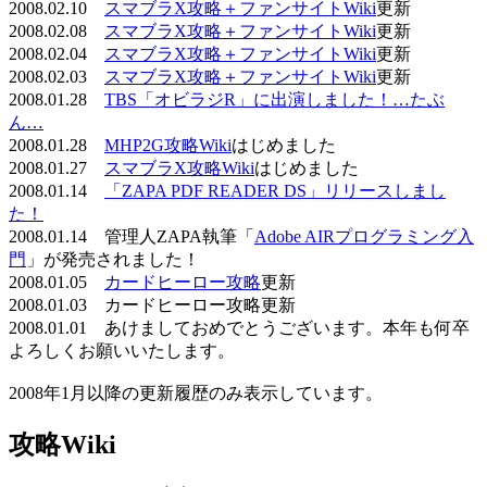
2008.02.10
スマブラX攻略＋ファンサイトWiki
更新
2008.02.08
スマブラX攻略＋ファンサイトWiki
更新
2008.02.04
スマブラX攻略＋ファンサイトWiki
更新
2008.02.03
スマブラX攻略＋ファンサイトWiki
更新
2008.01.28
TBS「オビラジR」に出演しました！…たぶ
ん…
2008.01.28
MHP2G攻略Wiki
はじめました
2008.01.27
スマブラX攻略Wiki
はじめました
2008.01.14
「ZAPA PDF READER DS」リリースしまし
た！
2008.01.14 管理人ZAPA執筆「
Adobe AIRプログラミング入
門
」が発売されました！
2008.01.05
カードヒーロー攻略
更新
2008.01.03 カードヒーロー攻略更新
2008.01.01 あけましておめでとうございます。本年も何卒
よろしくお願いいたします。
2008年1月以降の更新履歴のみ表示しています。
攻略Wiki