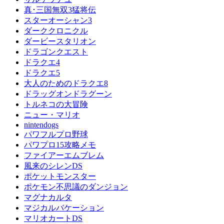
真･三国無双3猛将伝
スターオーシャン3
ダーククロニクル
ダービースタリオン
ドラゴンクエスト
ドラクエ4
ドラクエ5
大人のためのドラクエ8
ドラッグオンドラグーン
トルネコの大冒険
ニュー・マリオ
nintendogs
パワフルプロ野球
パワプロ15攻略メモ
ファイアーエムブレム
風来のシレンDS
ポケットモンスター
ポケモン不思議のダンジョン
マグナカルタ
マジカルバケーション
マリオカートDS