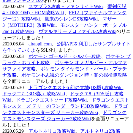
気曲ランキング100
を作りました！
2020.06.09
スマブラX攻略＋ファンサイトWiki
、
聖剣伝説
4・DS(COM)・HOM攻略Wiki
、
FF12（ファイナルファンタ
ジー12）攻略Wiki
、
風来のシレンDS攻略Wiki
、
マザー
3（MOTHER3）攻略Wiki
、
モンスターハンターポータブル
2nd G 攻略Wiki
、
ヴァルキリープロファイル2攻略Wiki
のリニ
ューアルしました！
2020.06.04
airappli.com
、
公開APIを利用したサンプルサイト
を作っていくよ
をSSL化しました。
2020.06.03
ポケモン ゴールド・シルバー攻略
、
ポケモン ブ
ラック・ホワイト攻略
、
ポケモン オメガルビー・アルファ
サファイア攻略
、
ポケモン ダイヤモンド・パール・プラチ
ナ攻略
、
ポケモン不思議のダンジョン 時・闇の探検隊攻略
を全面リニューアルしました！
2020.05.30
ドラゴンクエスト6 幻の大地(DS版) 攻略Wiki
、
ドラクエ7（3DS版）攻略Wiki
、
ドラクエ8（3DS版）攻略
Wiki
、
ドラゴンクエストソード攻略Wiki
、
ドラゴンクエスト
モンスターズ テリーのワンダーランド3D攻略Wiki
、
ドラゴ
ンクエストモンスターズ ジョーカー攻略Wiki
、
ドラゴンク
エストモンスターズ ジョーカー2攻略Wiki
を全面リニューア
ルしました！
2020.05.29
アルトネリコ攻略Wiki
、
アルトネリコ2攻略