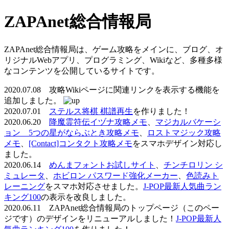
ZAPAnet総合情報局
ZAPAnet総合情報局は、ゲーム攻略をメインに、ブログ、オ
リジナルWebアプリ、プログラミング、Wikiなど、多種多様
なコンテンツを公開しているサイトです。
2020.07.08 攻略Wikiページに関連リンクを表示する機能を
追加しました。
2020.07.01
ステルス将棋 棋譜再生
を作りました！
2020.06.20
降魔霊符伝イヅナ攻略メモ
、
マジカルバケーシ
ョン 5つの星がならぶとき攻略メモ
、
ロストマジック攻略
メモ
、
[Contact]コンタクト攻略メモ
をスマホデザイン対応し
ました。
2020.06.14
めんまフォントお試しサイト
、
チンチロリン シ
ミュレータ
、
ホビロン パスワード強化メーカー
、
色読みト
レーニング
をスマホ対応させました。
J-POP最新人気曲ラン
キング100
の表示を改良しました。
2020.06.11 ZAPAnet総合情報局のトップページ（このペー
ジです）のデザインをリニューアルしました！
J-POP最新人