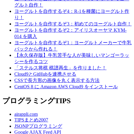
グルト自作！
ヨーグルトを自作するぞ4：R-1を種菌にヨーグルト作
り！
ヨーグルトを自作するぞ3：初めてのヨーグルト自作！
ヨーグルトを自作するぞ2：アイリスオーヤマ KYM-
014 を購入
ヨーグルトを自作するぞ1：ヨーグルトメーカーで牛乳
パックから作れる！
【永久保存版】牛乳苦手な人が美味しいマンゴーラッ
シーを作るコツ
「ステルス将棋 棋譜再生」を作りました！
Cloud9とGitHubを連携させる
CSSで長方形の画像を丸く表示する方法
CentOS 8 に Amazon AWS Cloud9 をインストール
プログラミングTIPS
airappli.com
TIPSまとめ2007
JSONPプログラミング
Google AJAX Feed API