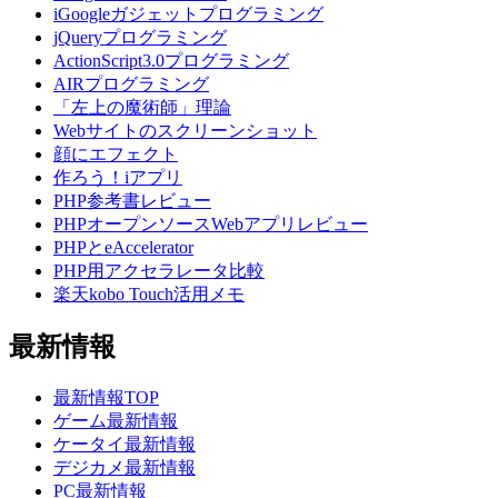
iGoogleガジェットプログラミング
jQueryプログラミング
ActionScript3.0プログラミング
AIRプログラミング
「左上の魔術師」理論
Webサイトのスクリーンショット
顔にエフェクト
作ろう！iアプリ
PHP参考書レビュー
PHPオープンソースWebアプリレビュー
PHPとeAccelerator
PHP用アクセラレータ比較
楽天kobo Touch活用メモ
最新情報
最新情報TOP
ゲーム最新情報
ケータイ最新情報
デジカメ最新情報
PC最新情報