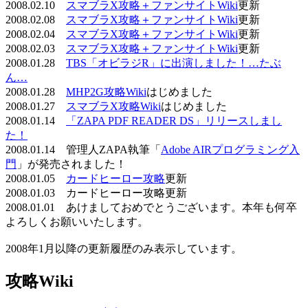
2008.02.10
スマブラX攻略＋ファンサイトWiki
更新
2008.02.08
スマブラX攻略＋ファンサイトWiki
更新
2008.02.04
スマブラX攻略＋ファンサイトWiki
更新
2008.02.03
スマブラX攻略＋ファンサイトWiki
更新
2008.01.28
TBS「オビラジR」に出演しました！…たぶ
ん…
2008.01.28
MHP2G攻略Wiki
はじめました
2008.01.27
スマブラX攻略Wiki
はじめました
2008.01.14
「ZAPA PDF READER DS」リリースしまし
た！
2008.01.14 管理人ZAPA執筆「
Adobe AIRプログラミング入
門
」が発売されました！
2008.01.05
カードヒーロー攻略
更新
2008.01.03 カードヒーロー攻略更新
2008.01.01 あけましておめでとうございます。本年も何卒
よろしくお願いいたします。
2008年1月以降の更新履歴のみ表示しています。
攻略Wiki