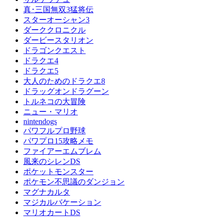
真･三国無双3猛将伝
スターオーシャン3
ダーククロニクル
ダービースタリオン
ドラゴンクエスト
ドラクエ4
ドラクエ5
大人のためのドラクエ8
ドラッグオンドラグーン
トルネコの大冒険
ニュー・マリオ
nintendogs
パワフルプロ野球
パワプロ15攻略メモ
ファイアーエムブレム
風来のシレンDS
ポケットモンスター
ポケモン不思議のダンジョン
マグナカルタ
マジカルバケーション
マリオカートDS