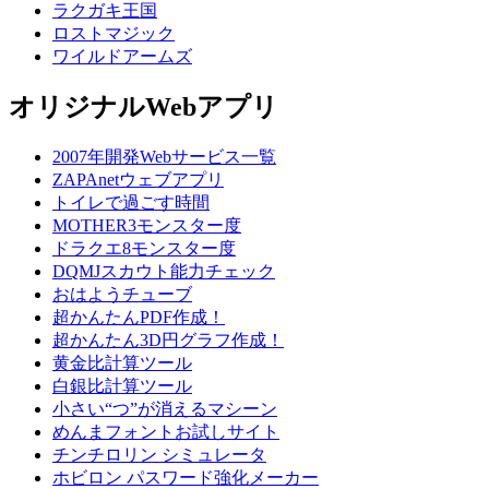
ラクガキ王国
ロストマジック
ワイルドアームズ
オリジナルWebアプリ
2007年開発Webサービス一覧
ZAPAnetウェブアプリ
トイレで過ごす時間
MOTHER3モンスター度
ドラクエ8モンスター度
DQMJスカウト能力チェック
おはようチューブ
超かんたんPDF作成！
超かんたん3D円グラフ作成！
黄金比計算ツール
白銀比計算ツール
小さい“つ”が消えるマシーン
めんまフォントお試しサイト
チンチロリン シミュレータ
ホビロン パスワード強化メーカー