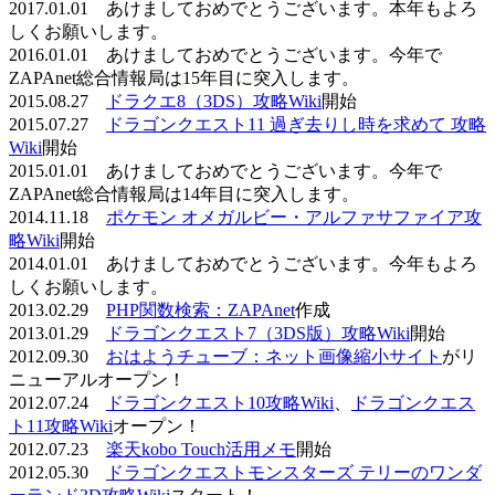
2017.01.01 あけましておめでとうございます。本年もよろ
しくお願いします。
2016.01.01 あけましておめでとうございます。今年で
ZAPAnet総合情報局は15年目に突入します。
2015.08.27
ドラクエ8（3DS）攻略Wiki
開始
2015.07.27
ドラゴンクエスト11 過ぎ去りし時を求めて 攻略
Wiki
開始
2015.01.01 あけましておめでとうございます。今年で
ZAPAnet総合情報局は14年目に突入します。
2014.11.18
ポケモン オメガルビー・アルファサファイア攻
略Wiki
開始
2014.01.01 あけましておめでとうございます。今年もよろ
しくお願いします。
2013.02.29
PHP関数検索：ZAPAnet
作成
2013.01.29
ドラゴンクエスト7（3DS版）攻略Wiki
開始
2012.09.30
おはようチューブ：ネット画像縮小サイト
がリ
ニューアルオープン！
2012.07.24
ドラゴンクエスト10攻略Wiki
、
ドラゴンクエス
ト11攻略Wiki
オープン！
2012.07.23
楽天kobo Touch活用メモ
開始
2012.05.30
ドラゴンクエストモンスターズ テリーのワンダ