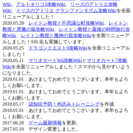
Wiki
、
アルトネリコ3攻略Wiki
、
リーズのアトリエ攻略
Wiki
、
イリスのアトリエ グランファンタズム攻略Wiki
を全面
リニューアルしました！
2020.05.28
レイトン教授と不思議な町攻略Wiki
、
レイトン
教授と悪魔の箱攻略Wiki
、
レイトン教授と最後の時間旅行攻
略Wiki
、
レイトン教授と魔神の笛攻略Wiki
を全面リニューア
ルしました！SSL化も実施しています。
2020.05.25
ドラゴンクエスト9攻略Wiki
を全面リニューアル
しました！
2020.05.21
マリオカートWii攻略Wiki
と
マリオカート7攻略
Wiki
を全面リニューアルしました！スマホから見やすいよう
になりました。
2020.01.01 あけましておめでとうございます。本年もよろ
しくお願いします。
2019.01.01 あけましておめでとうございます。本年もよろ
しくお願いします。
2018.05.17
認知症予防！色読みトレーニング
を作成
2018.01.01 あけましておめでとうございます。本年もよろ
しくお願いします。
2017.06.28
ゲーム最新情報
を更新。
2017.05.19 デザイン変更しました。