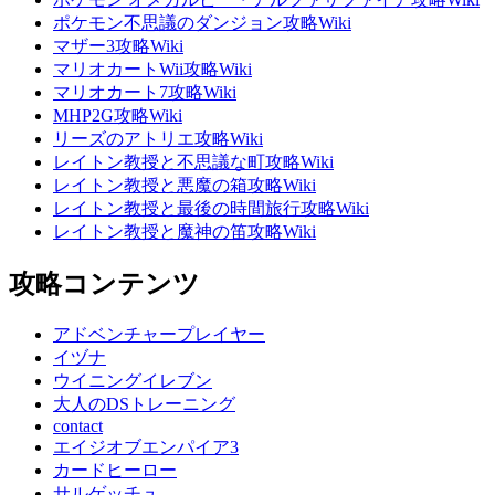
ポケモン不思議のダンジョン攻略Wiki
マザー3攻略Wiki
マリオカートWii攻略Wiki
マリオカート7攻略Wiki
MHP2G攻略Wiki
リーズのアトリエ攻略Wiki
レイトン教授と不思議な町攻略Wiki
レイトン教授と悪魔の箱攻略Wiki
レイトン教授と最後の時間旅行攻略Wiki
レイトン教授と魔神の笛攻略Wiki
攻略コンテンツ
アドベンチャープレイヤー
イヅナ
ウイニングイレブン
大人のDSトレーニング
contact
エイジオブエンパイア3
カードヒーロー
サルゲッチュ