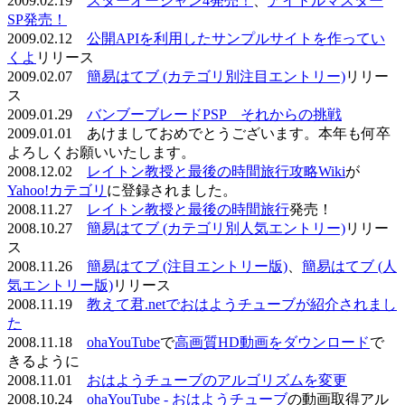
2009.02.19
スターオーシャン4発売！
、
アイドルマスター
SP発売！
2009.02.12
公開APIを利用したサンプルサイトを作ってい
くよ
リリース
2009.02.07
簡易はてブ (カテゴリ別注目エントリー)
リリー
ス
2009.01.29
バンブーブレードPSP それからの挑戦
2009.01.01 あけましておめでとうございます。本年も何卒
よろしくお願いいたします。
2008.12.02
レイトン教授と最後の時間旅行攻略Wiki
が
Yahoo!カテゴリ
に登録されました。
2008.11.27
レイトン教授と最後の時間旅行
発売！
2008.10.27
簡易はてブ (カテゴリ別人気エントリー)
リリー
ス
2008.11.26
簡易はてブ (注目エントリー版)
、
簡易はてブ (人
気エントリー版)
リリース
2008.11.19
教えて君.netでおはようチューブが紹介されまし
た
2008.11.18
ohaYouTube
で
高画質HD動画をダウンロード
で
きるように
2008.11.01
おはようチューブのアルゴリズムを変更
2008.10.24
ohaYouTube - おはようチューブ
の動画取得アル