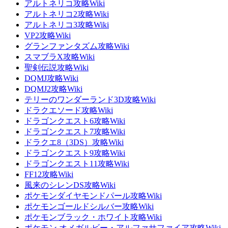
アルトネリコ攻略Wiki
アルトネリコ2攻略Wiki
アルトネリコ3攻略Wiki
VP2攻略Wiki
グランファンタズム攻略Wiki
スマブラX攻略Wiki
聖剣伝説攻略Wiki
DQMJ攻略Wiki
DQMJ2攻略Wiki
テリーのワンダーランド3D攻略Wiki
ドラクエソード攻略Wiki
ドラゴンクエスト6攻略Wiki
ドラゴンクエスト7攻略Wiki
ドラクエ8（3DS）攻略Wiki
ドラゴンクエスト9攻略Wiki
ドラゴンクエスト11攻略Wiki
FF12攻略Wiki
風来のシレンDS攻略Wiki
ポケモンダイヤモンドパール攻略Wiki
ポケモンゴールドシルバー攻略Wiki
ポケモンブラック・ホワイト攻略Wiki
ポケモン オメガルビー・アルファサファイア攻略Wiki