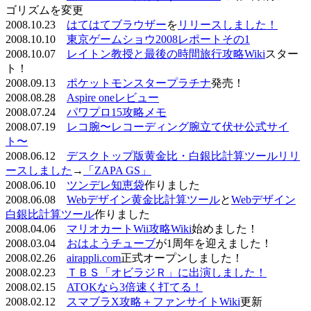
ゴリズムを変更
2008.10.23
はてはてブラウザー
を
リリースしました！
2008.10.10
東京ゲームショウ2008レポートその1
2008.10.07
レイトン教授と最後の時間旅行攻略Wiki
スター
ト！
2008.09.13
ポケットモンスタープラチナ
発売！
2008.08.28
Aspire oneレビュー
2008.07.24
パワプロ15攻略メモ
2008.07.19
レコ腕〜レコーディング腕立て伏せ公式サイ
ト〜
2008.06.12
デスクトップ版黄金比・白銀比計算ツールリリ
ースしました
→
「ZAPA GS」
2008.06.10
ツンデレ知恵袋
作りました
2008.06.08
Webデザイン黄金比計算ツール
と
Webデザイン
白銀比計算ツール
作りました
2008.04.06
マリオカートWii攻略Wiki
始めました！
2008.03.04
おはようチューブ
が1周年を迎えました！
2008.02.26
airappli.com
正式オープンしました！
2008.02.23
ＴＢＳ「オビラジＲ」に出演しました！
2008.02.15
ATOKなら3倍速く打てる！
2008.02.12
スマブラX攻略＋ファンサイトWiki
更新