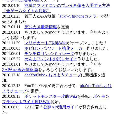
ーランド3D攻略Wiki
スタート！
2012.04.10
簡単にファミコンのプレイ画像を入手する方法
（全ゲームタイトル対応）
2012.02.23 管理人ZAPA執筆「
わかる!iPhoneカメラ
」が発
売されました
2012.01.11
デジカメ最新情報
を更新
2012.01.01 あけましておめでとうございます。今年もよろ
しくお願いします。
2011.11.29
マリオカート7攻略Wiki
がオープンしました！
2011.06.03
ホビロン パスワード強化メーカー
作りました。
2011.06.01
チンチロリン シミュレータ
作りました。
2011.05.27
めんまフォントお試しサイト
作りました。
2011.01.01 あけましておめでとうございます。今年も
ZAPAnet総合情報局
をよろしくお願いいたします。
2010.12.18
ohaYouTube - おはようチューブ
に新機能を追
加。
2010.12.13 YouTube仕様変更に合わせて、
ohaYouTube - おは
ようチューブ
を更新。
2010.09.13
ポケットモンスター攻略Wiki
を移転。
ポケモン
ブラックホワイト攻略Wiki
開始。
2010.08.05 ZAPA著「
公開API活用ガイド
が発売されまし
た。