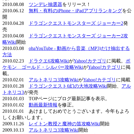
2010.08.08
ツンデレ抽選器
をリリース！
2010.06.12
無料・有料のiPhone・iPadアプリランキング
を公
開
2010.04.28
ドラゴンクエストモンスターズ ジョーカー2
発
売
2010.04.08
ドラゴンクエストモンスターズ ジョーカー2攻
略Wiki
開始
2010.03.08
ohaYouTube - 動画から音楽（MP3)だけ抽出する
方法
2010.02.23
ドラクエ6攻略Wiki
が
Yahoo!カテゴリ
に掲載。
ポ
ケモン ゴールド・シルバー攻略Wiki
が
Yahoo!カテゴリ
に掲
載。
2010.02.01
アルトネリコ3攻略Wiki
が
Yahoo!カテゴリ
に掲載
2010.01.28
ドラゴンクエスト6幻の大地攻略Wiki
開始、
アル
トネリコ3
が発売
2010.01.03 TOPページにブログ最新記事を表示。
2010.01.02
動画最新情報
を修正。
2010.01.01 あけましておめでとうございます。今年もよろ
しくお願いします。
2009.11.26
レイトン教授と魔神の笛攻略Wiki
開始
2009.10.13
アルトネリコ3攻略Wiki
開始