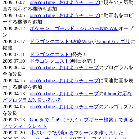
2009.10.07
ohaYouTube - おはようチューブ
に現在の人気動
画を表示する機能を追加
2009.10.05
ohaYouTube - おはようチューブ
に動画名をコピ
ーする機能を追加
2009.09.12
ポケモン ゴールド・シルバー攻略Wiki
オープ
ン！
2009.07.17
ドラゴンクエスト9攻略Wiki
が
Yahoo!カテゴリ
に
掲載
2009.07.11
ドラゴンクエスト9
発売！
2009.07.10
ドラゴンクエスト9
明日発売！
2009.06.14
ohaYouTube - おはようチューブ
のプログラムを
全面改良
2009.04.15
ohaYouTube - おはようチューブ
に関連動画を表
示する機能を追加
2009.04.13
ohaYouTube - おはようチューブ
の
iPhone対応な
どプログラム改良いろいろ
2009.04.05
ohaYouTube - おはようチューブ
のアルゴリズム
を改良
2009.03.13
Googleで「m9（＾Д＾）プギャー検索」できる
ブックマークレット
2009.02.20
小さい“つ”が消えるマシーン
を
作りました
。