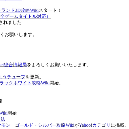
ンド3D攻略Wiki
スタート！
全ゲームタイトル対応）
されました
ろしくお願いします。
net総合情報局
をよろしくお願いいたします。
 おはようチューブ
を更新。
ラックホワイト攻略Wiki
開始。
。
開
ki
開始
方法
ケモン ゴールド・シルバー攻略Wiki
が
Yahoo!カテゴリ
に掲載。