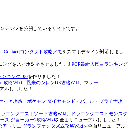
なコンテンツを公開しているサイトです。
、
[Contact]コンタクト攻略メモ
をスマホデザイン対応しまし
ニング
をスマホ対応させました。
J-POP最新人気曲ランキング
ランキング100
を作りました！
攻略Wiki
、
風来のシレンDS攻略Wiki
、
マザー
アルしました！
ァイア攻略
、
ポケモン ダイヤモンド・パール・プラチナ攻
ドラゴンクエストソード攻略Wiki
、
ドラゴンクエストモンスタ
ズ ジョーカー2攻略Wiki
を全面リニューアルしました！
のアトリエ グランファンタズム攻略Wiki
を全面リニューアル