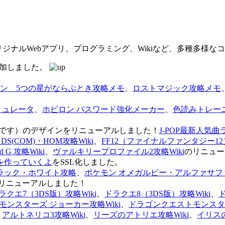
オリジナルWebアプリ、プログラミング、Wikiなど、多種多様
を追加しました。
ン 5つの星がならぶとき攻略メモ
、
ロストマジック攻略メモ
ミュレータ
、
ホビロン パスワード強化メーカー
、
色読みトレー
のページです）のデザインをリニューアルしました！
J-POP最新人気曲
S(COM)・HOM攻略Wiki
、
FF12（ファイナルファンタジー12）
G 攻略Wiki
、
ヴァルキリープロファイル2攻略Wiki
のリニュー
を作っていくよ
をSSL化しました。
ラック・ホワイト攻略
、
ポケモン オメガルビー・アルファサフ
リニューアルしました！
ラクエ7（3DS版）攻略Wiki
、
ドラクエ8（3DS版）攻略Wiki
、
ンスターズ ジョーカー攻略Wiki
、
ドラゴンクエストモンスター
、
アルトネリコ3攻略Wiki
、
リーズのアトリエ攻略Wiki
、
イリス