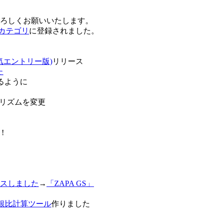
卒よろしくお願いいたします。
o!カテゴリ
に登録されました。
気エントリー版)
リリース
た
るように
リズムを変更
！
スしました
→
「ZAPA GS」
白銀比計算ツール
作りました