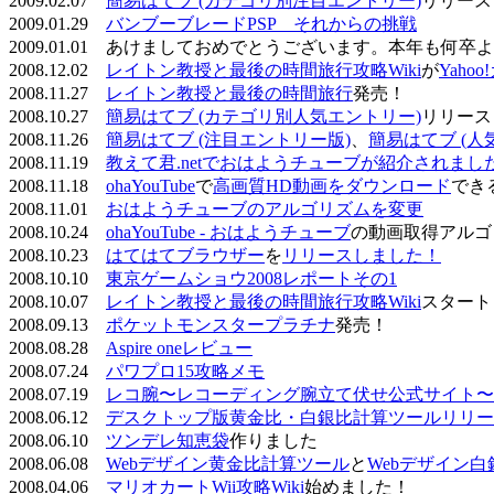
2009.02.07
簡易はてブ (カテゴリ別注目エントリー)
リリース
2009.01.29
バンブーブレードPSP それからの挑戦
2009.01.01 あけましておめでとうございます。本年も何
2008.12.02
レイトン教授と最後の時間旅行攻略Wiki
が
Yaho
2008.11.27
レイトン教授と最後の時間旅行
発売！
2008.10.27
簡易はてブ (カテゴリ別人気エントリー)
リリース
2008.11.26
簡易はてブ (注目エントリー版)
、
簡易はてブ (人
2008.11.19
教えて君.netでおはようチューブが紹介されまし
2008.11.18
ohaYouTube
で
高画質HD動画をダウンロード
でき
2008.11.01
おはようチューブのアルゴリズムを変更
2008.10.24
ohaYouTube - おはようチューブ
の動画取得アルゴ
2008.10.23
はてはてブラウザー
を
リリースしました！
2008.10.10
東京ゲームショウ2008レポートその1
2008.10.07
レイトン教授と最後の時間旅行攻略Wiki
スタート
2008.09.13
ポケットモンスタープラチナ
発売！
2008.08.28
Aspire oneレビュー
2008.07.24
パワプロ15攻略メモ
2008.07.19
レコ腕〜レコーディング腕立て伏せ公式サイト〜
2008.06.12
デスクトップ版黄金比・白銀比計算ツールリリー
2008.06.10
ツンデレ知恵袋
作りました
2008.06.08
Webデザイン黄金比計算ツール
と
Webデザイン
2008.04.06
マリオカートWii攻略Wiki
始めました！