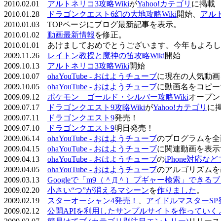
2010.02.01
アルトネリコ3攻略Wiki
が
Yahoo!カテゴリ
に掲載
2010.01.28
ドラゴンクエスト6幻の大地攻略Wiki
開始、
アル
2010.01.03 TOPページにブログ最新記事を表示。
2010.01.02
動画最新情報
を修正。
2010.01.01 あけましておめでとうございます。今年もよ
2009.11.26
レイトン教授と魔神の笛攻略Wiki
開始
2009.10.13
アルトネリコ3攻略Wiki
開始
2009.10.07
ohaYouTube - おはようチューブ
に現在の人気動画
2009.10.05
ohaYouTube - おはようチューブ
に動画名をコピー
2009.09.12
ポケモン ゴールド・シルバー攻略Wiki
オープン
2009.07.17
ドラゴンクエスト9攻略Wiki
が
Yahoo!カテゴリ
に
2009.07.11
ドラゴンクエスト9
発売！
2009.07.10
ドラゴンクエスト9
明日発売！
2009.06.14
ohaYouTube - おはようチューブ
のプログラムを全
2009.04.15
ohaYouTube - おはようチューブ
に関連動画を表示
2009.04.13
ohaYouTube - おはようチューブ
の
iPhone対応
2009.04.05
ohaYouTube - おはようチューブ
のアルゴリズムを
2009.03.13
Googleで「m9（＾Д＾）プギャー検索」できる
2009.02.20
小さい“つ”が消えるマシーン
を
作りました
。
2009.02.19
スターオーシャン4発売！
、
アイドルマスターSP
2009.02.12
公開APIを利用したサンプルサイトを作っていく