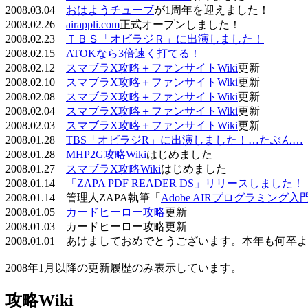
2008.03.04
おはようチューブ
が1周年を迎えました！
2008.02.26
airappli.com
正式オープンしました！
2008.02.23
ＴＢＳ「オビラジＲ」に出演しました！
2008.02.15
ATOKなら3倍速く打てる！
2008.02.12
スマブラX攻略＋ファンサイトWiki
更新
2008.02.10
スマブラX攻略＋ファンサイトWiki
更新
2008.02.08
スマブラX攻略＋ファンサイトWiki
更新
2008.02.04
スマブラX攻略＋ファンサイトWiki
更新
2008.02.03
スマブラX攻略＋ファンサイトWiki
更新
2008.01.28
TBS「オビラジR」に出演しました！…たぶん…
2008.01.28
MHP2G攻略Wiki
はじめました
2008.01.27
スマブラX攻略Wiki
はじめました
2008.01.14
「ZAPA PDF READER DS」リリースしました！
2008.01.14 管理人ZAPA執筆「
Adobe AIRプログラミング入
2008.01.05
カードヒーロー攻略
更新
2008.01.03 カードヒーロー攻略更新
2008.01.01 あけましておめでとうございます。本年も何
2008年1月以降の更新履歴のみ表示しています。
攻略Wiki