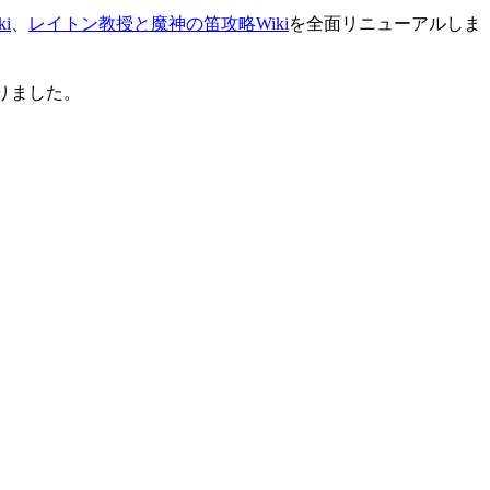
i
、
レイトン教授と魔神の笛攻略Wiki
を全面リニューアルしま
りました。