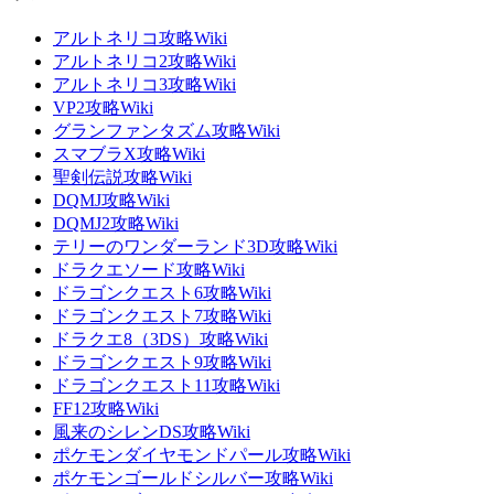
アルトネリコ攻略Wiki
アルトネリコ2攻略Wiki
アルトネリコ3攻略Wiki
VP2攻略Wiki
グランファンタズム攻略Wiki
スマブラX攻略Wiki
聖剣伝説攻略Wiki
DQMJ攻略Wiki
DQMJ2攻略Wiki
テリーのワンダーランド3D攻略Wiki
ドラクエソード攻略Wiki
ドラゴンクエスト6攻略Wiki
ドラゴンクエスト7攻略Wiki
ドラクエ8（3DS）攻略Wiki
ドラゴンクエスト9攻略Wiki
ドラゴンクエスト11攻略Wiki
FF12攻略Wiki
風来のシレンDS攻略Wiki
ポケモンダイヤモンドパール攻略Wiki
ポケモンゴールドシルバー攻略Wiki