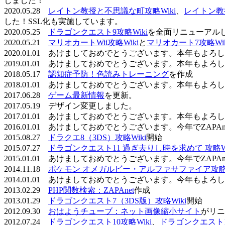
しました！
2020.05.28
レイトン教授と不思議な町攻略Wiki
、
レイトン教
した！SSL化も実施しています。
2020.05.25
ドラゴンクエスト9攻略Wiki
を全面リニューアル
2020.05.21
マリオカートWii攻略Wiki
と
マリオカート7攻略Wik
2020.01.01 あけましておめでとうございます。本年もよ
2019.01.01 あけましておめでとうございます。本年もよ
2018.05.17
認知症予防！色読みトレーニング
を作成
2018.01.01 あけましておめでとうございます。本年もよ
2017.06.28
ゲーム最新情報
を更新。
2017.05.19 デザイン変更しました。
2017.01.01 あけましておめでとうございます。本年もよ
2016.01.01 あけましておめでとうございます。今年でZAP
2015.08.27
ドラクエ8（3DS）攻略Wiki
開始
2015.07.27
ドラゴンクエスト11 過ぎ去りし時を求めて 攻略Wi
2015.01.01 あけましておめでとうございます。今年でZAP
2014.11.18
ポケモン オメガルビー・アルファサファイア攻略W
2014.01.01 あけましておめでとうございます。今年もよ
2013.02.29
PHP関数検索：ZAPAnet
作成
2013.01.29
ドラゴンクエスト7（3DS版）攻略Wiki
開始
2012.09.30
おはようチューブ：ネット画像縮小サイト
がリニ
2012.07.24
ドラゴンクエスト10攻略Wiki
、
ドラゴンクエスト11