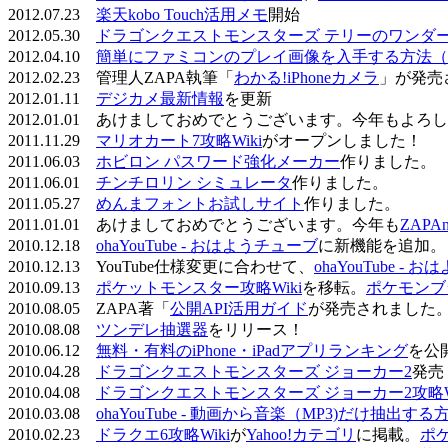
2012.07.23
楽天kobo Touch活用メモ
開始
2012.05.30
ドラゴンクエストモンスターズ テリーのワンダーラ
2012.04.10
簡単にファミコンのプレイ画像を入手する方法（
2012.02.23 管理人ZAPA執筆「
わかる!iPhoneカメラ
」が発売
2012.01.11
デジカメ最新情報
を更新
2012.01.01 あけましておめでとうございます。今年もよ
2011.11.29
マリオカート7攻略Wiki
がオープンしました！
2011.06.03
ホビロン パスワード強化メーカー
作りました。
2011.06.01
チンチロリン シミュレータ
作りました。
2011.05.27
めんまフォントお試しサイト
作りました。
2011.01.01 あけましておめでとうございます。今年も
ZAPA
2010.12.18
ohaYouTube - おはようチューブ
に新機能を追加。
2010.12.13 YouTube仕様変更に合わせて、
ohaYouTube -
2010.09.13
ポケットモンスター攻略Wiki
を移転。
ポケモンブ
2010.08.05 ZAPA著「
公開API活用ガイド
が発売されました
2010.08.08
ツンデレ抽選器
をリリース！
2010.06.12
無料・有料のiPhone・iPadアプリランキング
を公
2010.04.28
ドラゴンクエストモンスターズ ジョーカー2
発売
2010.04.08
ドラゴンクエストモンスターズ ジョーカー2攻略Wi
2010.03.08
ohaYouTube - 動画から音楽（MP3)だけ抽出する
2010.02.23
ドラクエ6攻略Wiki
が
Yahoo!カテゴリ
に掲載。
ポ