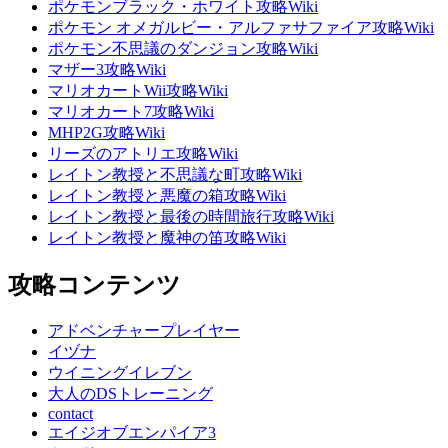
ポケモンブラック・ホワイト攻略Wiki
ポケモン オメガルビー・アルファサファイア攻略Wiki
ポケモン不思議のダンジョン攻略Wiki
マザー3攻略Wiki
マリオカートWii攻略Wiki
マリオカート7攻略Wiki
MHP2G攻略Wiki
リーズのアトリエ攻略Wiki
レイトン教授と不思議な町攻略Wiki
レイトン教授と悪魔の箱攻略Wiki
レイトン教授と最後の時間旅行攻略Wiki
レイトン教授と魔神の笛攻略Wiki
攻略コンテンツ
アドベンチャープレイヤー
イヅナ
ウイニングイレブン
大人のDSトレーニング
contact
エイジオブエンパイア3