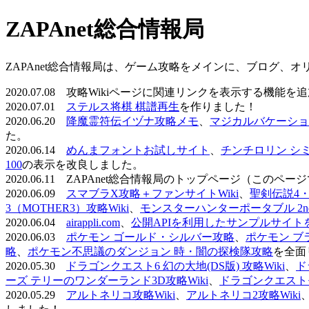
ZAPAnet総合情報局
ZAPAnet総合情報局は、ゲーム攻略をメインに、ブログ、
2020.07.08 攻略Wikiページに関連リンクを表示する機能
2020.07.01
ステルス将棋 棋譜再生
を作りました！
2020.06.20
降魔霊符伝イヅナ攻略メモ
、
マジカルバケーショ
た。
2020.06.14
めんまフォントお試しサイト
、
チンチロリン シ
100
の表示を改良しました。
2020.06.11 ZAPAnet総合情報局のトップページ（こ
2020.06.09
スマブラX攻略＋ファンサイトWiki
、
聖剣伝説4・D
3（MOTHER3）攻略Wiki
、
モンスターハンターポータブル 2nd 
2020.06.04
airappli.com
、
公開APIを利用したサンプルサイト
2020.06.03
ポケモン ゴールド・シルバー攻略
、
ポケモン ブ
略
、
ポケモン不思議のダンジョン 時・闇の探検隊攻略
を全面
2020.05.30
ドラゴンクエスト6 幻の大地(DS版) 攻略Wiki
、
ド
ーズ テリーのワンダーランド3D攻略Wiki
、
ドラゴンクエストモ
2020.05.29
アルトネリコ攻略Wiki
、
アルトネリコ2攻略Wiki