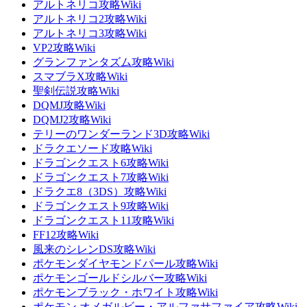
アルトネリコ攻略Wiki
アルトネリコ2攻略Wiki
アルトネリコ3攻略Wiki
VP2攻略Wiki
グランファンタズム攻略Wiki
スマブラX攻略Wiki
聖剣伝説攻略Wiki
DQMJ攻略Wiki
DQMJ2攻略Wiki
テリーのワンダーランド3D攻略Wiki
ドラクエソード攻略Wiki
ドラゴンクエスト6攻略Wiki
ドラゴンクエスト7攻略Wiki
ドラクエ8（3DS）攻略Wiki
ドラゴンクエスト9攻略Wiki
ドラゴンクエスト11攻略Wiki
FF12攻略Wiki
風来のシレンDS攻略Wiki
ポケモンダイヤモンドパール攻略Wiki
ポケモンゴールドシルバー攻略Wiki
ポケモンブラック・ホワイト攻略Wiki
ポケモン オメガルビー・アルファサファイア攻略Wiki