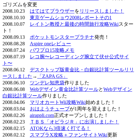
ゴリズムを変更
2008.10.23
はてはてブラウザー
を
リリースしました！
2008.10.10
東京ゲームショウ2008レポートその1
2008.10.07
レイトン教授と最後の時間旅行攻略Wiki
スター
ト！
2008.09.13
ポケットモンスタープラチナ
発売！
2008.08.28
Aspire oneレビュー
2008.07.24
パワプロ15攻略メモ
2008.07.19
レコ腕〜レコーディング腕立て伏せ公式サイ
ト〜
2008.06.12
デスクトップ版黄金比・白銀比計算ツールリリ
ースしました
→
「ZAPA GS」
2008.06.10
ツンデレ知恵袋
作りました
2008.06.08
Webデザイン黄金比計算ツール
と
Webデザイン
白銀比計算ツール
作りました
2008.04.06
マリオカートWii攻略Wiki
始めました！
2008.03.04
おはようチューブ
が1周年を迎えました！
2008.02.26
airappli.com
正式オープンしました！
2008.02.23
ＴＢＳ「オビラジＲ」に出演しました！
2008.02.15
ATOKなら3倍速く打てる！
2008.02.12
スマブラX攻略＋ファンサイトWiki
更新