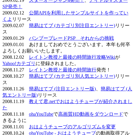
2009.02.19
スターオーシャン4発売！
、
アイドルマスター
SP発売！
2009.02.12
公開APIを利用したサンプルサイトを作ってい
くよ
リリース
2009.02.07
簡易はてブ (カテゴリ別注目エントリー)
リリー
ス
2009.01.29
バンブーブレードPSP それからの挑戦
2009.01.01 あけましておめでとうございます。本年も何卒
よろしくお願いいたします。
2008.12.02
レイトン教授と最後の時間旅行攻略Wiki
が
Yahoo!カテゴリ
に登録されました。
2008.11.27
レイトン教授と最後の時間旅行
発売！
2008.10.27
簡易はてブ (カテゴリ別人気エントリー)
リリー
ス
2008.11.26
簡易はてブ (注目エントリー版)
、
簡易はてブ (人
気エントリー版)
リリース
2008.11.19
教えて君.netでおはようチューブが紹介されまし
た
2008.11.18
ohaYouTube
で
高画質HD動画をダウンロード
で
きるように
2008.11.01
おはようチューブのアルゴリズムを変更
2008.10.24
ohaYouTube - おはようチューブ
の動画取得アル