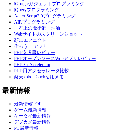
iGoogleガジェットプログラミング
jQueryプログラミング
ActionScript3.0プログラミング
AIRプログラミング
「左上の魔術師」理論
Webサイトのスクリーンショット
顔にエフェクト
作ろう！iアプリ
PHP参考書レビュー
PHPオープンソースWebアプリレビュー
PHPとeAccelerator
PHP用アクセラレータ比較
楽天kobo Touch活用メモ
最新情報
最新情報TOP
ゲーム最新情報
ケータイ最新情報
デジカメ最新情報
PC最新情報