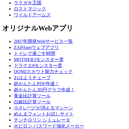
ラクガキ王国
ロストマジック
ワイルドアームズ
オリジナルWebアプリ
2007年開発Webサービス一覧
ZAPAnetウェブアプリ
トイレで過ごす時間
MOTHER3モンスター度
ドラクエ8モンスター度
DQMJスカウト能力チェック
おはようチューブ
超かんたんPDF作成！
超かんたん3D円グラフ作成！
黄金比計算ツール
白銀比計算ツール
小さい“つ”が消えるマシーン
めんまフォントお試しサイト
チンチロリン シミュレータ
ホビロン パスワード強化メーカー