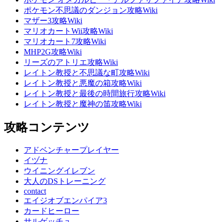
ポケモン不思議のダンジョン攻略Wiki
マザー3攻略Wiki
マリオカートWii攻略Wiki
マリオカート7攻略Wiki
MHP2G攻略Wiki
リーズのアトリエ攻略Wiki
レイトン教授と不思議な町攻略Wiki
レイトン教授と悪魔の箱攻略Wiki
レイトン教授と最後の時間旅行攻略Wiki
レイトン教授と魔神の笛攻略Wiki
攻略コンテンツ
アドベンチャープレイヤー
イヅナ
ウイニングイレブン
大人のDSトレーニング
contact
エイジオブエンパイア3
カードヒーロー
サルゲッチュ