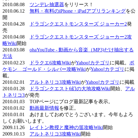
2010.08.08
ツンデレ抽選器
をリリース！
2010.06.12
無料・有料のiPhone・iPadアプリランキング
を公
開
2010.04.28
ドラゴンクエストモンスターズ ジョーカー2
発
売
2010.04.08
ドラゴンクエストモンスターズ ジョーカー2攻
略Wiki
開始
2010.03.08
ohaYouTube - 動画から音楽（MP3)だけ抽出する
方法
2010.02.23
ドラクエ6攻略Wiki
が
Yahoo!カテゴリ
に掲載。
ポ
ケモン ゴールド・シルバー攻略Wiki
が
Yahoo!カテゴリ
に掲
載。
2010.02.01
アルトネリコ3攻略Wiki
が
Yahoo!カテゴリ
に掲載
2010.01.28
ドラゴンクエスト6幻の大地攻略Wiki
開始、
アル
トネリコ3
が発売
2010.01.03 TOPページにブログ最新記事を表示。
2010.01.02
動画最新情報
を修正。
2010.01.01 あけましておめでとうございます。今年もよろ
しくお願いします。
2009.11.26
レイトン教授と魔神の笛攻略Wiki
開始
2009.10.13
アルトネリコ3攻略Wiki
開始