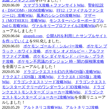
気曲ランキング100
を作りました！
2020.06.09
スマブラX攻略＋ファンサイトWiki
、
聖剣伝説
4・DS(COM)・HOM攻略Wiki
、
FF12（ファイナルファンタ
ジー12）攻略Wiki
、
風来のシレンDS攻略Wiki
、
マザー
3（MOTHER3）攻略Wiki
、
モンスターハンターポータブル
2nd G 攻略Wiki
、
ヴァルキリープロファイル2攻略Wiki
のリニ
ューアルしました！
2020.06.04
airappli.com
、
公開APIを利用したサンプルサイト
を作っていくよ
をSSL化しました。
2020.06.03
ポケモン ゴールド・シルバー攻略
、
ポケモン ブ
ラック・ホワイト攻略
、
ポケモン オメガルビー・アルファ
サファイア攻略
、
ポケモン ダイヤモンド・パール・プラチ
ナ攻略
、
ポケモン不思議のダンジョン 時・闇の探検隊攻略
を全面リニューアルしました！
2020.05.30
ドラゴンクエスト6 幻の大地(DS版) 攻略Wiki
、
ドラクエ7（3DS版）攻略Wiki
、
ドラクエ8（3DS版）攻略
Wiki
、
ドラゴンクエストソード攻略Wiki
、
ドラゴンクエスト
モンスターズ テリーのワンダーランド3D攻略Wiki
、
ドラゴ
ンクエストモンスターズ ジョーカー攻略Wiki
、
ドラゴンク
エストモンスターズ ジョーカー2攻略Wiki
を全面リニューア
ルしました！
2020.05.29
アルトネリコ攻略Wiki
、
アルトネリコ2攻略