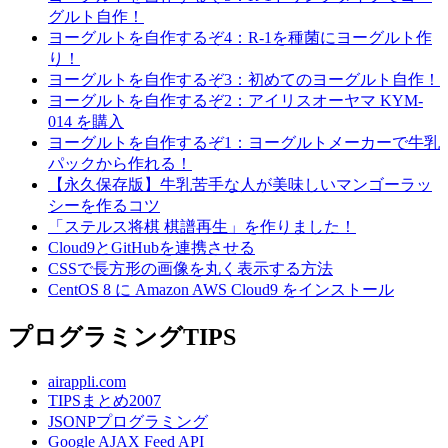
グルト自作！
ヨーグルトを自作するぞ4：R-1を種菌にヨーグルト作
り！
ヨーグルトを自作するぞ3：初めてのヨーグルト自作！
ヨーグルトを自作するぞ2：アイリスオーヤマ KYM-
014 を購入
ヨーグルトを自作するぞ1：ヨーグルトメーカーで牛乳
パックから作れる！
【永久保存版】牛乳苦手な人が美味しいマンゴーラッ
シーを作るコツ
「ステルス将棋 棋譜再生」を作りました！
Cloud9とGitHubを連携させる
CSSで長方形の画像を丸く表示する方法
CentOS 8 に Amazon AWS Cloud9 をインストール
プログラミングTIPS
airappli.com
TIPSまとめ2007
JSONPプログラミング
Google AJAX Feed API