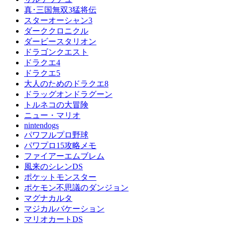
真･三国無双3猛将伝
スターオーシャン3
ダーククロニクル
ダービースタリオン
ドラゴンクエスト
ドラクエ4
ドラクエ5
大人のためのドラクエ8
ドラッグオンドラグーン
トルネコの大冒険
ニュー・マリオ
nintendogs
パワフルプロ野球
パワプロ15攻略メモ
ファイアーエムブレム
風来のシレンDS
ポケットモンスター
ポケモン不思議のダンジョン
マグナカルタ
マジカルバケーション
マリオカートDS