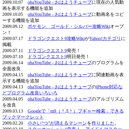
2009.10.07
ohaYouTube - おはようチューブ
に現在の人気動
画を表示する機能を追加
2009.10.05
ohaYouTube - おはようチューブ
に動画名をコピ
ーする機能を追加
2009.09.12
ポケモン ゴールド・シルバー攻略Wiki
オープ
ン！
2009.07.17
ドラゴンクエスト9攻略Wiki
が
Yahoo!カテゴリ
に
掲載
2009.07.11
ドラゴンクエスト9
発売！
2009.07.10
ドラゴンクエスト9
明日発売！
2009.06.14
ohaYouTube - おはようチューブ
のプログラムを
全面改良
2009.04.15
ohaYouTube - おはようチューブ
に関連動画を表
示する機能を追加
2009.04.13
ohaYouTube - おはようチューブ
の
iPhone対応な
どプログラム改良いろいろ
2009.04.05
ohaYouTube - おはようチューブ
のアルゴリズム
を改良
2009.03.13
Googleで「m9（＾Д＾）プギャー検索」できる
ブックマークレット
2009.02.20
小さい“つ”が消えるマシーン
を
作りました
。