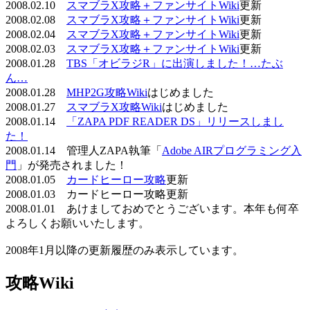
2008.02.10
スマブラX攻略＋ファンサイトWiki
更新
2008.02.08
スマブラX攻略＋ファンサイトWiki
更新
2008.02.04
スマブラX攻略＋ファンサイトWiki
更新
2008.02.03
スマブラX攻略＋ファンサイトWiki
更新
2008.01.28
TBS「オビラジR」に出演しました！…たぶ
ん…
2008.01.28
MHP2G攻略Wiki
はじめました
2008.01.27
スマブラX攻略Wiki
はじめました
2008.01.14
「ZAPA PDF READER DS」リリースしまし
た！
2008.01.14 管理人ZAPA執筆「
Adobe AIRプログラミング入
門
」が発売されました！
2008.01.05
カードヒーロー攻略
更新
2008.01.03 カードヒーロー攻略更新
2008.01.01 あけましておめでとうございます。本年も何卒
よろしくお願いいたします。
2008年1月以降の更新履歴のみ表示しています。
攻略Wiki