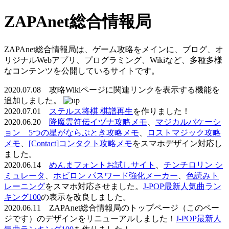
ZAPAnet総合情報局
ZAPAnet総合情報局は、ゲーム攻略をメインに、ブログ、オ
リジナルWebアプリ、プログラミング、Wikiなど、多種多様
なコンテンツを公開しているサイトです。
2020.07.08 攻略Wikiページに関連リンクを表示する機能を
追加しました。
2020.07.01
ステルス将棋 棋譜再生
を作りました！
2020.06.20
降魔霊符伝イヅナ攻略メモ
、
マジカルバケーシ
ョン 5つの星がならぶとき攻略メモ
、
ロストマジック攻略
メモ
、
[Contact]コンタクト攻略メモ
をスマホデザイン対応し
ました。
2020.06.14
めんまフォントお試しサイト
、
チンチロリン シ
ミュレータ
、
ホビロン パスワード強化メーカー
、
色読みト
レーニング
をスマホ対応させました。
J-POP最新人気曲ラン
キング100
の表示を改良しました。
2020.06.11 ZAPAnet総合情報局のトップページ（このペー
ジです）のデザインをリニューアルしました！
J-POP最新人