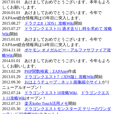
2017.01.01 あけましておめでとうございます。本年もよろ
しくお願いします。
2016.01.01 あけましておめでとうございます。今年で
ZAPAnet総合情報局は15年目に突入します。
2015.08.27
ドラクエ8（3DS）攻略Wiki
開始
2015.07.27
ドラゴンクエスト11 過ぎ去りし時を求めて 攻略
Wiki
開始
2015.01.01 あけましておめでとうございます。今年で
ZAPAnet総合情報局は14年目に突入します。
2014.11.18
ポケモン オメガルビー・アルファサファイア攻
略Wiki
開始
2014.01.01 あけましておめでとうございます。今年もよろ
しくお願いします。
2013.02.29
PHP関数検索：ZAPAnet
作成
2013.01.29
ドラゴンクエスト7（3DS版）攻略Wiki
開始
2012.09.30
おはようチューブ：ネット画像縮小サイト
がリ
ニューアルオープン！
2012.07.24
ドラゴンクエスト10攻略Wiki
、
ドラゴンクエス
ト11攻略Wiki
オープン！
2012.07.23
楽天kobo Touch活用メモ
開始
2012.05.30
ドラゴンクエストモンスターズ テリーのワンダ