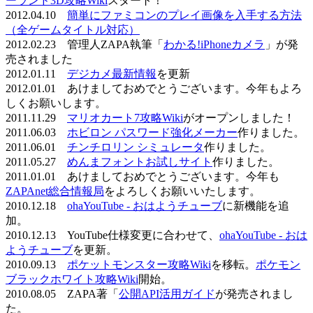
ーランド3D攻略Wiki
スタート！
2012.04.10
簡単にファミコンのプレイ画像を入手する方法
（全ゲームタイトル対応）
2012.02.23 管理人ZAPA執筆「
わかる!iPhoneカメラ
」が発
売されました
2012.01.11
デジカメ最新情報
を更新
2012.01.01 あけましておめでとうございます。今年もよろ
しくお願いします。
2011.11.29
マリオカート7攻略Wiki
がオープンしました！
2011.06.03
ホビロン パスワード強化メーカー
作りました。
2011.06.01
チンチロリン シミュレータ
作りました。
2011.05.27
めんまフォントお試しサイト
作りました。
2011.01.01 あけましておめでとうございます。今年も
ZAPAnet総合情報局
をよろしくお願いいたします。
2010.12.18
ohaYouTube - おはようチューブ
に新機能を追
加。
2010.12.13 YouTube仕様変更に合わせて、
ohaYouTube - おは
ようチューブ
を更新。
2010.09.13
ポケットモンスター攻略Wiki
を移転。
ポケモン
ブラックホワイト攻略Wiki
開始。
2010.08.05 ZAPA著「
公開API活用ガイド
が発売されまし
た。