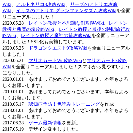
Wiki
、
アルトネリコ3攻略Wiki
、
リーズのアトリエ攻略
Wiki
、
イリスのアトリエ グランファンタズム攻略Wiki
を全面
リニューアルしました！
2020.05.28
レイトン教授と不思議な町攻略Wiki
、
レイトン
教授と悪魔の箱攻略Wiki
、
レイトン教授と最後の時間旅行攻
略Wiki
、
レイトン教授と魔神の笛攻略Wiki
を全面リニューア
ルしました！SSL化も実施しています。
2020.05.25
ドラゴンクエスト9攻略Wiki
を全面リニューアル
しました！
2020.05.21
マリオカートWii攻略Wiki
と
マリオカート7攻略
Wiki
を全面リニューアルしました！スマホから見やすいよう
になりました。
2020.01.01 あけましておめでとうございます。本年もよろ
しくお願いします。
2019.01.01 あけましておめでとうございます。本年もよろ
しくお願いします。
2018.05.17
認知症予防！色読みトレーニング
を作成
2018.01.01 あけましておめでとうございます。本年もよろ
しくお願いします。
2017.06.28
ゲーム最新情報
を更新。
2017.05.19 デザイン変更しました。