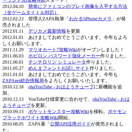
ーランド3D攻略Wiki
スタート！
2012.04.10
簡単にファミコンのプレイ画像を入手する方法
（全ゲームタイトル対応）
2012.02.23 管理人ZAPA執筆「
わかる!iPhoneカメラ
」が発
売されました
2012.01.11
デジカメ最新情報
を更新
2012.01.01 あけましておめでとうございます。今年もよろ
しくお願いします。
2011.11.29
マリオカート7攻略Wiki
がオープンしました！
2011.06.03
ホビロン パスワード強化メーカー
作りました。
2011.06.01
チンチロリン シミュレータ
作りました。
2011.05.27
めんまフォントお試しサイト
作りました。
2011.01.01 あけましておめでとうございます。今年も
ZAPAnet総合情報局
をよろしくお願いいたします。
2010.12.18
ohaYouTube - おはようチューブ
に新機能を追
加。
2010.12.13 YouTube仕様変更に合わせて、
ohaYouTube - おは
ようチューブ
を更新。
2010.09.13
ポケットモンスター攻略Wiki
を移転。
ポケモン
ブラックホワイト攻略Wiki
開始。
2010.08.05 ZAPA著「
公開API活用ガイド
が発売されまし
た。