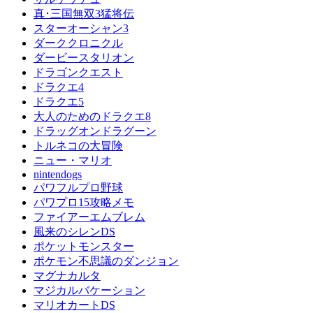
真･三国無双3猛将伝
スターオーシャン3
ダーククロニクル
ダービースタリオン
ドラゴンクエスト
ドラクエ4
ドラクエ5
大人のためのドラクエ8
ドラッグオンドラグーン
トルネコの大冒険
ニュー・マリオ
nintendogs
パワフルプロ野球
パワプロ15攻略メモ
ファイアーエムブレム
風来のシレンDS
ポケットモンスター
ポケモン不思議のダンジョン
マグナカルタ
マジカルバケーション
マリオカートDS