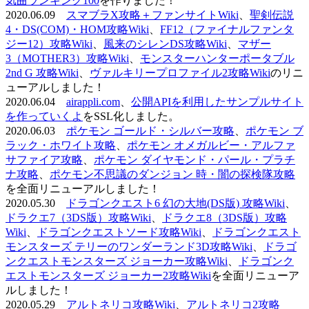
気曲ランキング100
を作りました！
2020.06.09
スマブラX攻略＋ファンサイトWiki
、
聖剣伝説
4・DS(COM)・HOM攻略Wiki
、
FF12（ファイナルファンタ
ジー12）攻略Wiki
、
風来のシレンDS攻略Wiki
、
マザー
3（MOTHER3）攻略Wiki
、
モンスターハンターポータブル
2nd G 攻略Wiki
、
ヴァルキリープロファイル2攻略Wiki
のリニ
ューアルしました！
2020.06.04
airappli.com
、
公開APIを利用したサンプルサイト
を作っていくよ
をSSL化しました。
2020.06.03
ポケモン ゴールド・シルバー攻略
、
ポケモン ブ
ラック・ホワイト攻略
、
ポケモン オメガルビー・アルファ
サファイア攻略
、
ポケモン ダイヤモンド・パール・プラチ
ナ攻略
、
ポケモン不思議のダンジョン 時・闇の探検隊攻略
を全面リニューアルしました！
2020.05.30
ドラゴンクエスト6 幻の大地(DS版) 攻略Wiki
、
ドラクエ7（3DS版）攻略Wiki
、
ドラクエ8（3DS版）攻略
Wiki
、
ドラゴンクエストソード攻略Wiki
、
ドラゴンクエスト
モンスターズ テリーのワンダーランド3D攻略Wiki
、
ドラゴ
ンクエストモンスターズ ジョーカー攻略Wiki
、
ドラゴンク
エストモンスターズ ジョーカー2攻略Wiki
を全面リニューア
ルしました！
2020.05.29
アルトネリコ攻略Wiki
、
アルトネリコ2攻略