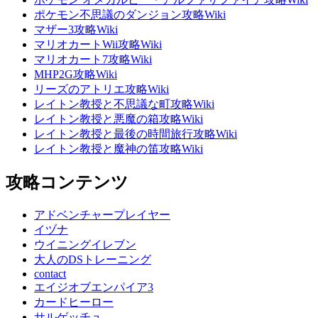
ポケモン不思議のダンジョン攻略Wiki
マザー3攻略Wiki
マリオカートWii攻略Wiki
マリオカート7攻略Wiki
MHP2G攻略Wiki
リーズのアトリエ攻略Wiki
レイトン教授と不思議な町攻略Wiki
レイトン教授と悪魔の箱攻略Wiki
レイトン教授と最後の時間旅行攻略Wiki
レイトン教授と魔神の笛攻略Wiki
攻略コンテンツ
アドベンチャープレイヤー
イヅナ
ウイニングイレブン
大人のDSトレーニング
contact
エイジオブエンパイア3
カードヒーロー
サルゲッチュ