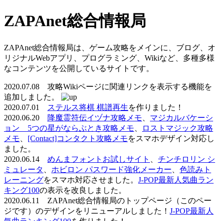
ZAPAnet総合情報局
ZAPAnet総合情報局は、ゲーム攻略をメインに、ブログ、オ
リジナルWebアプリ、プログラミング、Wikiなど、多種多様
なコンテンツを公開しているサイトです。
2020.07.08 攻略Wikiページに関連リンクを表示する機能を
追加しました。
2020.07.01
ステルス将棋 棋譜再生
を作りました！
2020.06.20
降魔霊符伝イヅナ攻略メモ
、
マジカルバケーシ
ョン 5つの星がならぶとき攻略メモ
、
ロストマジック攻略
メモ
、
[Contact]コンタクト攻略メモ
をスマホデザイン対応し
ました。
2020.06.14
めんまフォントお試しサイト
、
チンチロリン シ
ミュレータ
、
ホビロン パスワード強化メーカー
、
色読みト
レーニング
をスマホ対応させました。
J-POP最新人気曲ラン
キング100
の表示を改良しました。
2020.06.11 ZAPAnet総合情報局のトップページ（このペー
ジです）のデザインをリニューアルしました！
J-POP最新人