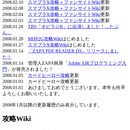
2008.02.10
スマブラX攻略＋ファンサイトWiki
更新
2008.02.08
スマブラX攻略＋ファンサイトWiki
更新
2008.02.04
スマブラX攻略＋ファンサイトWiki
更新
2008.02.03
スマブラX攻略＋ファンサイトWiki
更新
2008.01.28
TBS「オビラジR」に出演しました！…たぶ
ん…
2008.01.28
MHP2G攻略Wiki
はじめました
2008.01.27
スマブラX攻略Wiki
はじめました
2008.01.14
「ZAPA PDF READER DS」リリースしまし
た！
2008.01.14 管理人ZAPA執筆「
Adobe AIRプログラミング入
門
」が発売されました！
2008.01.05
カードヒーロー攻略
更新
2008.01.03 カードヒーロー攻略更新
2008.01.01 あけましておめでとうございます。本年も何卒
よろしくお願いいたします。
2008年1月以降の更新履歴のみ表示しています。
攻略Wiki