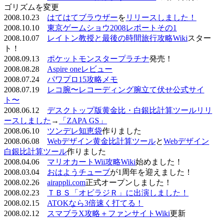
ゴリズムを変更
2008.10.23
はてはてブラウザー
を
リリースしました！
2008.10.10
東京ゲームショウ2008レポートその1
2008.10.07
レイトン教授と最後の時間旅行攻略Wiki
スター
ト！
2008.09.13
ポケットモンスタープラチナ
発売！
2008.08.28
Aspire oneレビュー
2008.07.24
パワプロ15攻略メモ
2008.07.19
レコ腕〜レコーディング腕立て伏せ公式サイ
ト〜
2008.06.12
デスクトップ版黄金比・白銀比計算ツールリリ
ースしました
→
「ZAPA GS」
2008.06.10
ツンデレ知恵袋
作りました
2008.06.08
Webデザイン黄金比計算ツール
と
Webデザイン
白銀比計算ツール
作りました
2008.04.06
マリオカートWii攻略Wiki
始めました！
2008.03.04
おはようチューブ
が1周年を迎えました！
2008.02.26
airappli.com
正式オープンしました！
2008.02.23
ＴＢＳ「オビラジＲ」に出演しました！
2008.02.15
ATOKなら3倍速く打てる！
2008.02.12
スマブラX攻略＋ファンサイトWiki
更新