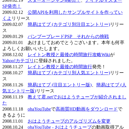
2009.02.19
スターオーシャン4発売！
、
アイドルマスター
SP発売！
2009.02.12
公開APIを利用したサンプルサイトを作ってい
くよ
リリース
2009.02.07
簡易はてブ (カテゴリ別注目エントリー)
リリー
ス
2009.01.29
バンブーブレードPSP それからの挑戦
2009.01.01 あけましておめでとうございます。本年も何卒
よろしくお願いいたします。
2008.12.02
レイトン教授と最後の時間旅行攻略Wiki
が
Yahoo!カテゴリ
に登録されました。
2008.11.27
レイトン教授と最後の時間旅行
発売！
2008.10.27
簡易はてブ (カテゴリ別人気エントリー)
リリー
ス
2008.11.26
簡易はてブ (注目エントリー版)
、
簡易はてブ (人
気エントリー版)
リリース
2008.11.19
教えて君.netでおはようチューブが紹介されまし
た
2008.11.18
ohaYouTube
で
高画質HD動画をダウンロード
で
きるように
2008.11.01
おはようチューブのアルゴリズムを変更
2008.10.24
ohaYouTube - おはようチューブ
の動画取得アル