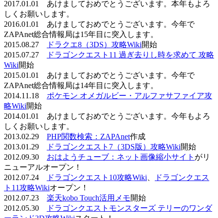
2017.01.01 あけましておめでとうございます。本年もよろ
しくお願いします。
2016.01.01 あけましておめでとうございます。今年で
ZAPAnet総合情報局は15年目に突入します。
2015.08.27
ドラクエ8（3DS）攻略Wiki
開始
2015.07.27
ドラゴンクエスト11 過ぎ去りし時を求めて 攻略
Wiki
開始
2015.01.01 あけましておめでとうございます。今年で
ZAPAnet総合情報局は14年目に突入します。
2014.11.18
ポケモン オメガルビー・アルファサファイア攻
略Wiki
開始
2014.01.01 あけましておめでとうございます。今年もよろ
しくお願いします。
2013.02.29
PHP関数検索：ZAPAnet
作成
2013.01.29
ドラゴンクエスト7（3DS版）攻略Wiki
開始
2012.09.30
おはようチューブ：ネット画像縮小サイト
がリ
ニューアルオープン！
2012.07.24
ドラゴンクエスト10攻略Wiki
、
ドラゴンクエス
ト11攻略Wiki
オープン！
2012.07.23
楽天kobo Touch活用メモ
開始
2012.05.30
ドラゴンクエストモンスターズ テリーのワンダ