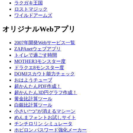
ラクガキ王国
ロストマジック
ワイルドアームズ
オリジナルWebアプリ
2007年開発Webサービス一覧
ZAPAnetウェブアプリ
トイレで過ごす時間
MOTHER3モンスター度
ドラクエ8モンスター度
DQMJスカウト能力チェック
おはようチューブ
超かんたんPDF作成！
超かんたん3D円グラフ作成！
黄金比計算ツール
白銀比計算ツール
小さい“つ”が消えるマシーン
めんまフォントお試しサイト
チンチロリン シミュレータ
ホビロン パスワード強化メーカー