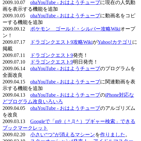
2009.10.07
ohaYouTube - おはようチューブ
に現在の人気動
画を表示する機能を追加
2009.10.05
ohaYouTube - おはようチューブ
に動画名をコピ
ーする機能を追加
2009.09.12
ポケモン ゴールド・シルバー攻略Wiki
オープ
ン！
2009.07.17
ドラゴンクエスト9攻略Wiki
が
Yahoo!カテゴリ
に
掲載
2009.07.11
ドラゴンクエスト9
発売！
2009.07.10
ドラゴンクエスト9
明日発売！
2009.06.14
ohaYouTube - おはようチューブ
のプログラムを
全面改良
2009.04.15
ohaYouTube - おはようチューブ
に関連動画を表
示する機能を追加
2009.04.13
ohaYouTube - おはようチューブ
の
iPhone対応な
どプログラム改良いろいろ
2009.04.05
ohaYouTube - おはようチューブ
のアルゴリズム
を改良
2009.03.13
Googleで「m9（＾Д＾）プギャー検索」できる
ブックマークレット
2009.02.20
小さい“つ”が消えるマシーン
を
作りました
。