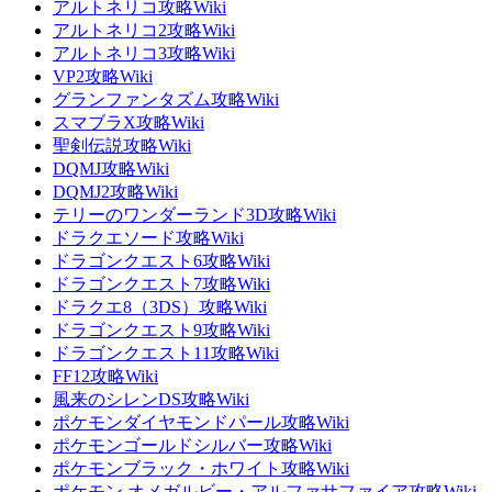
アルトネリコ攻略Wiki
アルトネリコ2攻略Wiki
アルトネリコ3攻略Wiki
VP2攻略Wiki
グランファンタズム攻略Wiki
スマブラX攻略Wiki
聖剣伝説攻略Wiki
DQMJ攻略Wiki
DQMJ2攻略Wiki
テリーのワンダーランド3D攻略Wiki
ドラクエソード攻略Wiki
ドラゴンクエスト6攻略Wiki
ドラゴンクエスト7攻略Wiki
ドラクエ8（3DS）攻略Wiki
ドラゴンクエスト9攻略Wiki
ドラゴンクエスト11攻略Wiki
FF12攻略Wiki
風来のシレンDS攻略Wiki
ポケモンダイヤモンドパール攻略Wiki
ポケモンゴールドシルバー攻略Wiki
ポケモンブラック・ホワイト攻略Wiki
ポケモン オメガルビー・アルファサファイア攻略Wiki