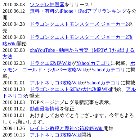
2010.08.08
ツンデレ抽選器
をリリース！
2010.06.12
無料・有料のiPhone・iPadアプリランキング
を公
開
2010.04.28
ドラゴンクエストモンスターズ ジョーカー2
発
売
2010.04.08
ドラゴンクエストモンスターズ ジョーカー2攻
略Wiki
開始
2010.03.08
ohaYouTube - 動画から音楽（MP3)だけ抽出する
方法
2010.02.23
ドラクエ6攻略Wiki
が
Yahoo!カテゴリ
に掲載。
ポ
ケモン ゴールド・シルバー攻略Wiki
が
Yahoo!カテゴリ
に掲
載。
2010.02.01
アルトネリコ3攻略Wiki
が
Yahoo!カテゴリ
に掲載
2010.01.28
ドラゴンクエスト6幻の大地攻略Wiki
開始、
アル
トネリコ3
が発売
2010.01.03 TOPページにブログ最新記事を表示。
2010.01.02
動画最新情報
を修正。
2010.01.01 あけましておめでとうございます。今年もよろ
しくお願いします。
2009.11.26
レイトン教授と魔神の笛攻略Wiki
開始
2009.10.13
アルトネリコ3攻略Wiki
開始