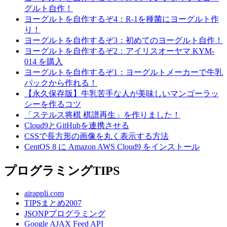
グルト自作！
ヨーグルトを自作するぞ4：R-1を種菌にヨーグルト作
り！
ヨーグルトを自作するぞ3：初めてのヨーグルト自作！
ヨーグルトを自作するぞ2：アイリスオーヤマ KYM-
014 を購入
ヨーグルトを自作するぞ1：ヨーグルトメーカーで牛乳
パックから作れる！
【永久保存版】牛乳苦手な人が美味しいマンゴーラッ
シーを作るコツ
「ステルス将棋 棋譜再生」を作りました！
Cloud9とGitHubを連携させる
CSSで長方形の画像を丸く表示する方法
CentOS 8 に Amazon AWS Cloud9 をインストール
プログラミングTIPS
airappli.com
TIPSまとめ2007
JSONPプログラミング
Google AJAX Feed API