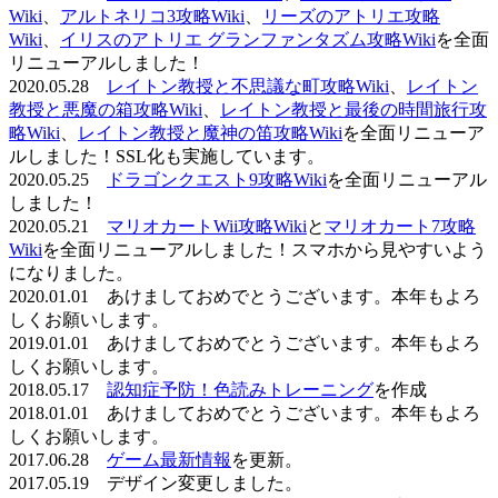
Wiki
、
アルトネリコ3攻略Wiki
、
リーズのアトリエ攻略
Wiki
、
イリスのアトリエ グランファンタズム攻略Wiki
を全面
リニューアルしました！
2020.05.28
レイトン教授と不思議な町攻略Wiki
、
レイトン
教授と悪魔の箱攻略Wiki
、
レイトン教授と最後の時間旅行攻
略Wiki
、
レイトン教授と魔神の笛攻略Wiki
を全面リニューア
ルしました！SSL化も実施しています。
2020.05.25
ドラゴンクエスト9攻略Wiki
を全面リニューアル
しました！
2020.05.21
マリオカートWii攻略Wiki
と
マリオカート7攻略
Wiki
を全面リニューアルしました！スマホから見やすいよう
になりました。
2020.01.01 あけましておめでとうございます。本年もよろ
しくお願いします。
2019.01.01 あけましておめでとうございます。本年もよろ
しくお願いします。
2018.05.17
認知症予防！色読みトレーニング
を作成
2018.01.01 あけましておめでとうございます。本年もよろ
しくお願いします。
2017.06.28
ゲーム最新情報
を更新。
2017.05.19 デザイン変更しました。