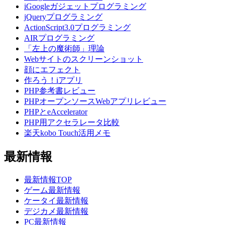
iGoogleガジェットプログラミング
jQueryプログラミング
ActionScript3.0プログラミング
AIRプログラミング
「左上の魔術師」理論
Webサイトのスクリーンショット
顔にエフェクト
作ろう！iアプリ
PHP参考書レビュー
PHPオープンソースWebアプリレビュー
PHPとeAccelerator
PHP用アクセラレータ比較
楽天kobo Touch活用メモ
最新情報
最新情報TOP
ゲーム最新情報
ケータイ最新情報
デジカメ最新情報
PC最新情報