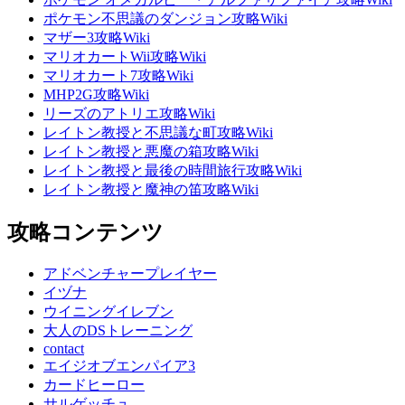
ポケモン不思議のダンジョン攻略Wiki
マザー3攻略Wiki
マリオカートWii攻略Wiki
マリオカート7攻略Wiki
MHP2G攻略Wiki
リーズのアトリエ攻略Wiki
レイトン教授と不思議な町攻略Wiki
レイトン教授と悪魔の箱攻略Wiki
レイトン教授と最後の時間旅行攻略Wiki
レイトン教授と魔神の笛攻略Wiki
攻略コンテンツ
アドベンチャープレイヤー
イヅナ
ウイニングイレブン
大人のDSトレーニング
contact
エイジオブエンパイア3
カードヒーロー
サルゲッチュ