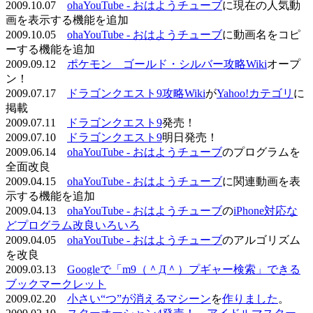
2009.10.07
ohaYouTube - おはようチューブ
に現在の人気動
画を表示する機能を追加
2009.10.05
ohaYouTube - おはようチューブ
に動画名をコピ
ーする機能を追加
2009.09.12
ポケモン ゴールド・シルバー攻略Wiki
オープ
ン！
2009.07.17
ドラゴンクエスト9攻略Wiki
が
Yahoo!カテゴリ
に
掲載
2009.07.11
ドラゴンクエスト9
発売！
2009.07.10
ドラゴンクエスト9
明日発売！
2009.06.14
ohaYouTube - おはようチューブ
のプログラムを
全面改良
2009.04.15
ohaYouTube - おはようチューブ
に関連動画を表
示する機能を追加
2009.04.13
ohaYouTube - おはようチューブ
の
iPhone対応な
どプログラム改良いろいろ
2009.04.05
ohaYouTube - おはようチューブ
のアルゴリズム
を改良
2009.03.13
Googleで「m9（＾Д＾）プギャー検索」できる
ブックマークレット
2009.02.20
小さい“つ”が消えるマシーン
を
作りました
。