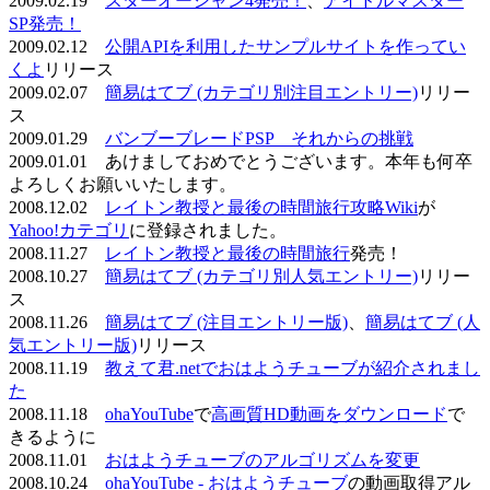
2009.02.19
スターオーシャン4発売！
、
アイドルマスター
SP発売！
2009.02.12
公開APIを利用したサンプルサイトを作ってい
くよ
リリース
2009.02.07
簡易はてブ (カテゴリ別注目エントリー)
リリー
ス
2009.01.29
バンブーブレードPSP それからの挑戦
2009.01.01 あけましておめでとうございます。本年も何卒
よろしくお願いいたします。
2008.12.02
レイトン教授と最後の時間旅行攻略Wiki
が
Yahoo!カテゴリ
に登録されました。
2008.11.27
レイトン教授と最後の時間旅行
発売！
2008.10.27
簡易はてブ (カテゴリ別人気エントリー)
リリー
ス
2008.11.26
簡易はてブ (注目エントリー版)
、
簡易はてブ (人
気エントリー版)
リリース
2008.11.19
教えて君.netでおはようチューブが紹介されまし
た
2008.11.18
ohaYouTube
で
高画質HD動画をダウンロード
で
きるように
2008.11.01
おはようチューブのアルゴリズムを変更
2008.10.24
ohaYouTube - おはようチューブ
の動画取得アル