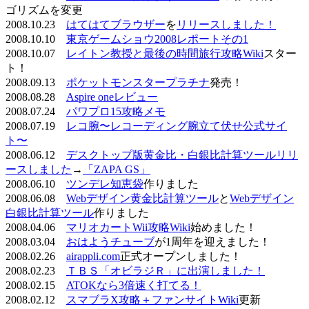
ゴリズムを変更
2008.10.23
はてはてブラウザー
を
リリースしました！
2008.10.10
東京ゲームショウ2008レポートその1
2008.10.07
レイトン教授と最後の時間旅行攻略Wiki
スター
ト！
2008.09.13
ポケットモンスタープラチナ
発売！
2008.08.28
Aspire oneレビュー
2008.07.24
パワプロ15攻略メモ
2008.07.19
レコ腕〜レコーディング腕立て伏せ公式サイ
ト〜
2008.06.12
デスクトップ版黄金比・白銀比計算ツールリリ
ースしました
→
「ZAPA GS」
2008.06.10
ツンデレ知恵袋
作りました
2008.06.08
Webデザイン黄金比計算ツール
と
Webデザイン
白銀比計算ツール
作りました
2008.04.06
マリオカートWii攻略Wiki
始めました！
2008.03.04
おはようチューブ
が1周年を迎えました！
2008.02.26
airappli.com
正式オープンしました！
2008.02.23
ＴＢＳ「オビラジＲ」に出演しました！
2008.02.15
ATOKなら3倍速く打てる！
2008.02.12
スマブラX攻略＋ファンサイトWiki
更新