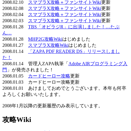
2008.02.10
スマブラX攻略＋ファンサイトWiki
更新
2008.02.08
スマブラX攻略＋ファンサイトWiki
更新
2008.02.04
スマブラX攻略＋ファンサイトWiki
更新
2008.02.03
スマブラX攻略＋ファンサイトWiki
更新
2008.01.28
TBS「オビラジR」に出演しました！…たぶ
ん…
2008.01.28
MHP2G攻略Wiki
はじめました
2008.01.27
スマブラX攻略Wiki
はじめました
2008.01.14
「ZAPA PDF READER DS」リリースしまし
た！
2008.01.14 管理人ZAPA執筆「
Adobe AIRプログラミング入
門
」が発売されました！
2008.01.05
カードヒーロー攻略
更新
2008.01.03 カードヒーロー攻略更新
2008.01.01 あけましておめでとうございます。本年も何卒
よろしくお願いいたします。
2008年1月以降の更新履歴のみ表示しています。
攻略Wiki