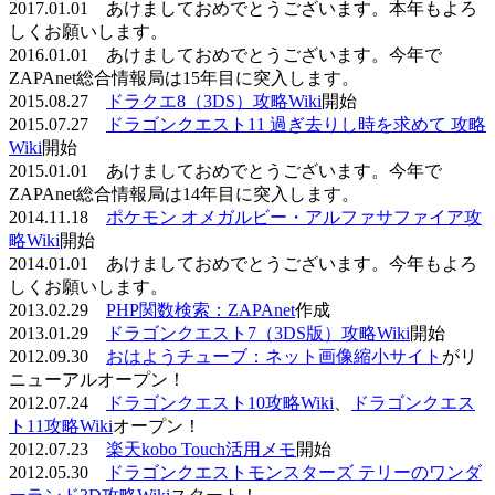
2017.01.01 あけましておめでとうございます。本年もよろ
しくお願いします。
2016.01.01 あけましておめでとうございます。今年で
ZAPAnet総合情報局は15年目に突入します。
2015.08.27
ドラクエ8（3DS）攻略Wiki
開始
2015.07.27
ドラゴンクエスト11 過ぎ去りし時を求めて 攻略
Wiki
開始
2015.01.01 あけましておめでとうございます。今年で
ZAPAnet総合情報局は14年目に突入します。
2014.11.18
ポケモン オメガルビー・アルファサファイア攻
略Wiki
開始
2014.01.01 あけましておめでとうございます。今年もよろ
しくお願いします。
2013.02.29
PHP関数検索：ZAPAnet
作成
2013.01.29
ドラゴンクエスト7（3DS版）攻略Wiki
開始
2012.09.30
おはようチューブ：ネット画像縮小サイト
がリ
ニューアルオープン！
2012.07.24
ドラゴンクエスト10攻略Wiki
、
ドラゴンクエス
ト11攻略Wiki
オープン！
2012.07.23
楽天kobo Touch活用メモ
開始
2012.05.30
ドラゴンクエストモンスターズ テリーのワンダ