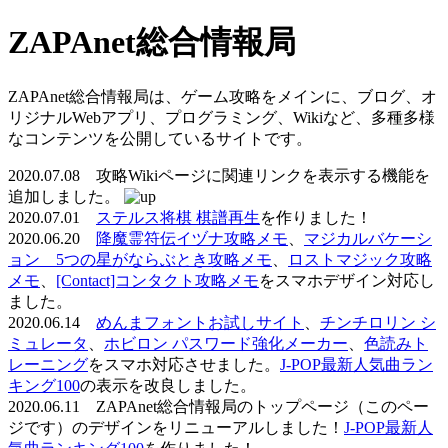
ZAPAnet総合情報局
ZAPAnet総合情報局は、ゲーム攻略をメインに、ブログ、オ
リジナルWebアプリ、プログラミング、Wikiなど、多種多様
なコンテンツを公開しているサイトです。
2020.07.08 攻略Wikiページに関連リンクを表示する機能を
追加しました。
2020.07.01
ステルス将棋 棋譜再生
を作りました！
2020.06.20
降魔霊符伝イヅナ攻略メモ
、
マジカルバケーシ
ョン 5つの星がならぶとき攻略メモ
、
ロストマジック攻略
メモ
、
[Contact]コンタクト攻略メモ
をスマホデザイン対応し
ました。
2020.06.14
めんまフォントお試しサイト
、
チンチロリン シ
ミュレータ
、
ホビロン パスワード強化メーカー
、
色読みト
レーニング
をスマホ対応させました。
J-POP最新人気曲ラン
キング100
の表示を改良しました。
2020.06.11 ZAPAnet総合情報局のトップページ（このペー
ジです）のデザインをリニューアルしました！
J-POP最新人