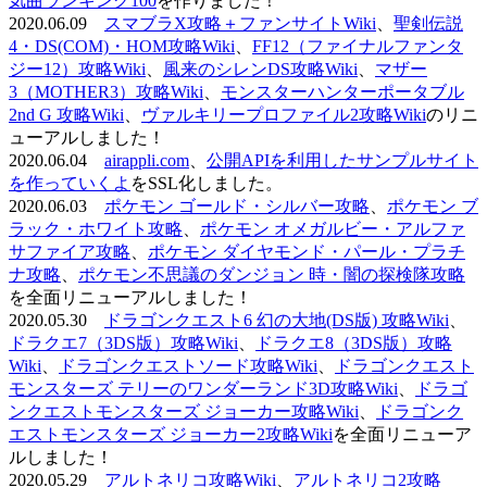
気曲ランキング100
を作りました！
2020.06.09
スマブラX攻略＋ファンサイトWiki
、
聖剣伝説
4・DS(COM)・HOM攻略Wiki
、
FF12（ファイナルファンタ
ジー12）攻略Wiki
、
風来のシレンDS攻略Wiki
、
マザー
3（MOTHER3）攻略Wiki
、
モンスターハンターポータブル
2nd G 攻略Wiki
、
ヴァルキリープロファイル2攻略Wiki
のリニ
ューアルしました！
2020.06.04
airappli.com
、
公開APIを利用したサンプルサイト
を作っていくよ
をSSL化しました。
2020.06.03
ポケモン ゴールド・シルバー攻略
、
ポケモン ブ
ラック・ホワイト攻略
、
ポケモン オメガルビー・アルファ
サファイア攻略
、
ポケモン ダイヤモンド・パール・プラチ
ナ攻略
、
ポケモン不思議のダンジョン 時・闇の探検隊攻略
を全面リニューアルしました！
2020.05.30
ドラゴンクエスト6 幻の大地(DS版) 攻略Wiki
、
ドラクエ7（3DS版）攻略Wiki
、
ドラクエ8（3DS版）攻略
Wiki
、
ドラゴンクエストソード攻略Wiki
、
ドラゴンクエスト
モンスターズ テリーのワンダーランド3D攻略Wiki
、
ドラゴ
ンクエストモンスターズ ジョーカー攻略Wiki
、
ドラゴンク
エストモンスターズ ジョーカー2攻略Wiki
を全面リニューア
ルしました！
2020.05.29
アルトネリコ攻略Wiki
、
アルトネリコ2攻略