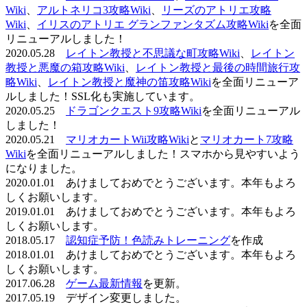
Wiki
、
アルトネリコ3攻略Wiki
、
リーズのアトリエ攻略
Wiki
、
イリスのアトリエ グランファンタズム攻略Wiki
を全面
リニューアルしました！
2020.05.28
レイトン教授と不思議な町攻略Wiki
、
レイトン
教授と悪魔の箱攻略Wiki
、
レイトン教授と最後の時間旅行攻
略Wiki
、
レイトン教授と魔神の笛攻略Wiki
を全面リニューア
ルしました！SSL化も実施しています。
2020.05.25
ドラゴンクエスト9攻略Wiki
を全面リニューアル
しました！
2020.05.21
マリオカートWii攻略Wiki
と
マリオカート7攻略
Wiki
を全面リニューアルしました！スマホから見やすいよう
になりました。
2020.01.01 あけましておめでとうございます。本年もよろ
しくお願いします。
2019.01.01 あけましておめでとうございます。本年もよろ
しくお願いします。
2018.05.17
認知症予防！色読みトレーニング
を作成
2018.01.01 あけましておめでとうございます。本年もよろ
しくお願いします。
2017.06.28
ゲーム最新情報
を更新。
2017.05.19 デザイン変更しました。