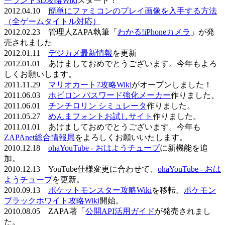
ーランド3D攻略Wiki
スタート！
2012.04.10
簡単にファミコンのプレイ画像を入手する方法
（全ゲームタイトル対応）
2012.02.23 管理人ZAPA執筆「
わかる!iPhoneカメラ
」が発
売されました
2012.01.11
デジカメ最新情報
を更新
2012.01.01 あけましておめでとうございます。今年もよろ
しくお願いします。
2011.11.29
マリオカート7攻略Wiki
がオープンしました！
2011.06.03
ホビロン パスワード強化メーカー
作りました。
2011.06.01
チンチロリン シミュレータ
作りました。
2011.05.27
めんまフォントお試しサイト
作りました。
2011.01.01 あけましておめでとうございます。今年も
ZAPAnet総合情報局
をよろしくお願いいたします。
2010.12.18
ohaYouTube - おはようチューブ
に新機能を追
加。
2010.12.13 YouTube仕様変更に合わせて、
ohaYouTube - おは
ようチューブ
を更新。
2010.09.13
ポケットモンスター攻略Wiki
を移転。
ポケモン
ブラックホワイト攻略Wiki
開始。
2010.08.05 ZAPA著「
公開API活用ガイド
が発売されまし
た。