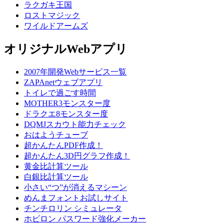
ラクガキ王国
ロストマジック
ワイルドアームズ
オリジナルWebアプリ
2007年開発Webサービス一覧
ZAPAnetウェブアプリ
トイレで過ごす時間
MOTHER3モンスター度
ドラクエ8モンスター度
DQMJスカウト能力チェック
おはようチューブ
超かんたんPDF作成！
超かんたん3D円グラフ作成！
黄金比計算ツール
白銀比計算ツール
小さい“つ”が消えるマシーン
めんまフォントお試しサイト
チンチロリン シミュレータ
ホビロン パスワード強化メーカー