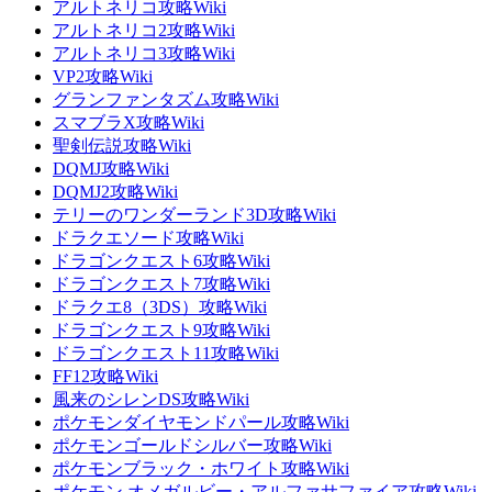
アルトネリコ攻略Wiki
アルトネリコ2攻略Wiki
アルトネリコ3攻略Wiki
VP2攻略Wiki
グランファンタズム攻略Wiki
スマブラX攻略Wiki
聖剣伝説攻略Wiki
DQMJ攻略Wiki
DQMJ2攻略Wiki
テリーのワンダーランド3D攻略Wiki
ドラクエソード攻略Wiki
ドラゴンクエスト6攻略Wiki
ドラゴンクエスト7攻略Wiki
ドラクエ8（3DS）攻略Wiki
ドラゴンクエスト9攻略Wiki
ドラゴンクエスト11攻略Wiki
FF12攻略Wiki
風来のシレンDS攻略Wiki
ポケモンダイヤモンドパール攻略Wiki
ポケモンゴールドシルバー攻略Wiki
ポケモンブラック・ホワイト攻略Wiki
ポケモン オメガルビー・アルファサファイア攻略Wiki