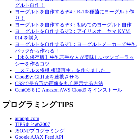
グルト自作！
ヨーグルトを自作するぞ4：R-1を種菌にヨーグルト作
り！
ヨーグルトを自作するぞ3：初めてのヨーグルト自作！
ヨーグルトを自作するぞ2：アイリスオーヤマ KYM-
014 を購入
ヨーグルトを自作するぞ1：ヨーグルトメーカーで牛乳
パックから作れる！
【永久保存版】牛乳苦手な人が美味しいマンゴーラッ
シーを作るコツ
「ステルス将棋 棋譜再生」を作りました！
Cloud9とGitHubを連携させる
CSSで長方形の画像を丸く表示する方法
CentOS 8 に Amazon AWS Cloud9 をインストール
プログラミングTIPS
airappli.com
TIPSまとめ2007
JSONPプログラミング
Google AJAX Feed API