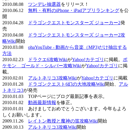
2010.08.08
ツンデレ抽選器
をリリース！
2010.06.12
無料・有料のiPhone・iPadアプリランキング
を公
開
2010.04.28
ドラゴンクエストモンスターズ ジョーカー2
発
売
2010.04.08
ドラゴンクエストモンスターズ ジョーカー2攻
略Wiki
開始
2010.03.08
ohaYouTube - 動画から音楽（MP3)だけ抽出する
方法
2010.02.23
ドラクエ6攻略Wiki
が
Yahoo!カテゴリ
に掲載。
ポ
ケモン ゴールド・シルバー攻略Wiki
が
Yahoo!カテゴリ
に掲
載。
2010.02.01
アルトネリコ3攻略Wiki
が
Yahoo!カテゴリ
に掲載
2010.01.28
ドラゴンクエスト6幻の大地攻略Wiki
開始、
アル
トネリコ3
が発売
2010.01.03 TOPページにブログ最新記事を表示。
2010.01.02
動画最新情報
を修正。
2010.01.01 あけましておめでとうございます。今年もよろ
しくお願いします。
2009.11.26
レイトン教授と魔神の笛攻略Wiki
開始
2009.10.13
アルトネリコ3攻略Wiki
開始