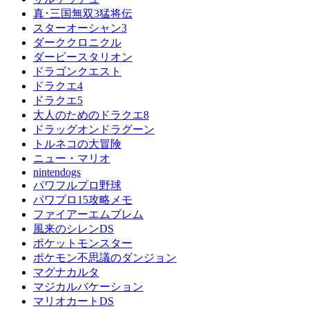
真･三国無双3猛将伝
スターオーシャン3
ダーククロニクル
ダービースタリオン
ドラゴンクエスト
ドラクエ4
ドラクエ5
大人のためのドラクエ8
ドラッグオンドラグーン
トルネコの大冒険
ニュー・マリオ
nintendogs
パワフルプロ野球
パワプロ15攻略メモ
ファイアーエムブレム
風来のシレンDS
ポケットモンスター
ポケモン不思議のダンジョン
マグナカルタ
マジカルバケーション
マリオカートDS