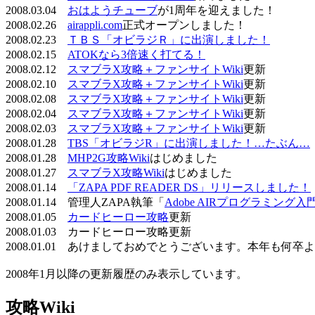
2008.03.04
おはようチューブ
が1周年を迎えました！
2008.02.26
airappli.com
正式オープンしました！
2008.02.23
ＴＢＳ「オビラジＲ」に出演しました！
2008.02.15
ATOKなら3倍速く打てる！
2008.02.12
スマブラX攻略＋ファンサイトWiki
更新
2008.02.10
スマブラX攻略＋ファンサイトWiki
更新
2008.02.08
スマブラX攻略＋ファンサイトWiki
更新
2008.02.04
スマブラX攻略＋ファンサイトWiki
更新
2008.02.03
スマブラX攻略＋ファンサイトWiki
更新
2008.01.28
TBS「オビラジR」に出演しました！…たぶん…
2008.01.28
MHP2G攻略Wiki
はじめました
2008.01.27
スマブラX攻略Wiki
はじめました
2008.01.14
「ZAPA PDF READER DS」リリースしました！
2008.01.14 管理人ZAPA執筆「
Adobe AIRプログラミング入
2008.01.05
カードヒーロー攻略
更新
2008.01.03 カードヒーロー攻略更新
2008.01.01 あけましておめでとうございます。本年も何
2008年1月以降の更新履歴のみ表示しています。
攻略Wiki