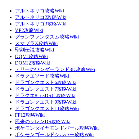
アルトネリコ攻略Wiki
アルトネリコ2攻略Wiki
アルトネリコ3攻略Wiki
VP2攻略Wiki
グランファンタズム攻略Wiki
スマブラX攻略Wiki
聖剣伝説攻略Wiki
DQMJ攻略Wiki
DQMJ2攻略Wiki
テリーのワンダーランド3D攻略Wiki
ドラクエソード攻略Wiki
ドラゴンクエスト6攻略Wiki
ドラゴンクエスト7攻略Wiki
ドラクエ8（3DS）攻略Wiki
ドラゴンクエスト9攻略Wiki
ドラゴンクエスト11攻略Wiki
FF12攻略Wiki
風来のシレンDS攻略Wiki
ポケモンダイヤモンドパール攻略Wiki
ポケモンゴールドシルバー攻略Wiki