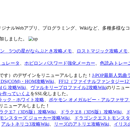
オリジナルWebアプリ、プログラミング、Wikiなど、多種多様
を追加しました。
ン 5つの星がならぶとき攻略メモ
、
ロストマジック攻略メモ
ミュレータ
、
ホビロン パスワード強化メーカー
、
色読みトレー
のページです）のデザインをリニューアルしました！
J-POP最新人気曲
S(COM)・HOM攻略Wiki
、
FF12（ファイナルファンタジー12）
G 攻略Wiki
、
ヴァルキリープロファイル2攻略Wiki
のリニュー
を作っていくよ
をSSL化しました。
ラック・ホワイト攻略
、
ポケモン オメガルビー・アルファサフ
リニューアルしました！
ラクエ7（3DS版）攻略Wiki
、
ドラクエ8（3DS版）攻略Wiki
、
ンスターズ ジョーカー攻略Wiki
、
ドラゴンクエストモンスター
、
アルトネリコ3攻略Wiki
、
リーズのアトリエ攻略Wiki
、
イリス