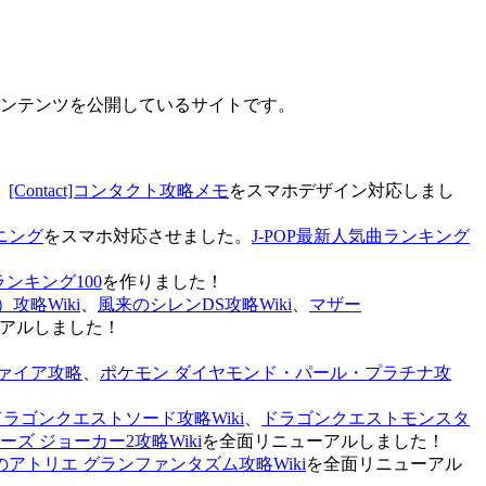
なコンテンツを公開しているサイトです。
、
[Contact]コンタクト攻略メモ
をスマホデザイン対応しまし
ニング
をスマホ対応させました。
J-POP最新人気曲ランキング
ランキング100
を作りました！
攻略Wiki
、
風来のシレンDS攻略Wiki
、
マザー
アルしました！
ァイア攻略
、
ポケモン ダイヤモンド・パール・プラチナ攻
ドラゴンクエストソード攻略Wiki
、
ドラゴンクエストモンスタ
ズ ジョーカー2攻略Wiki
を全面リニューアルしました！
のアトリエ グランファンタズム攻略Wiki
を全面リニューアル