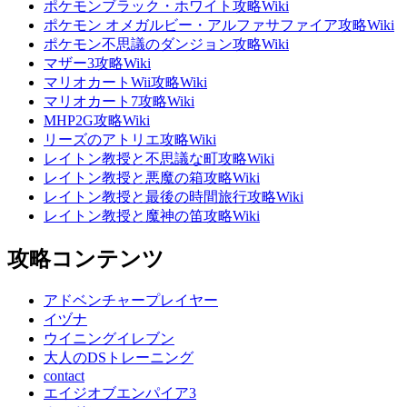
ポケモンブラック・ホワイト攻略Wiki
ポケモン オメガルビー・アルファサファイア攻略Wiki
ポケモン不思議のダンジョン攻略Wiki
マザー3攻略Wiki
マリオカートWii攻略Wiki
マリオカート7攻略Wiki
MHP2G攻略Wiki
リーズのアトリエ攻略Wiki
レイトン教授と不思議な町攻略Wiki
レイトン教授と悪魔の箱攻略Wiki
レイトン教授と最後の時間旅行攻略Wiki
レイトン教授と魔神の笛攻略Wiki
攻略コンテンツ
アドベンチャープレイヤー
イヅナ
ウイニングイレブン
大人のDSトレーニング
contact
エイジオブエンパイア3