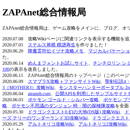
ZAPAnet総合情報局
ZAPAnet総合情報局は、ゲーム攻略をメインに、ブログ、
2020.07.08 攻略Wikiページに関連リンクを表示する機能
2020.07.01
ステルス将棋 棋譜再生
を作りました！
2020.06.20
降魔霊符伝イヅナ攻略メモ
、
マジカルバケーショ
た。
2020.06.14
めんまフォントお試しサイト
、
チンチロリン シ
100
の表示を改良しました。
2020.06.11 ZAPAnet総合情報局のトップページ（こ
2020.06.09
スマブラX攻略＋ファンサイトWiki
、
聖剣伝説4・D
3（MOTHER3）攻略Wiki
、
モンスターハンターポータブル 2nd 
2020.06.04
airappli.com
、
公開APIを利用したサンプルサイト
2020.06.03
ポケモン ゴールド・シルバー攻略
、
ポケモン ブ
略
、
ポケモン不思議のダンジョン 時・闇の探検隊攻略
を全面
2020.05.30
ドラゴンクエスト6 幻の大地(DS版) 攻略Wiki
、
ド
ーズ テリーのワンダーランド3D攻略Wiki
、
ドラゴンクエストモ
2020.05.29
アルトネリコ攻略Wiki
、
アルトネリコ2攻略Wiki