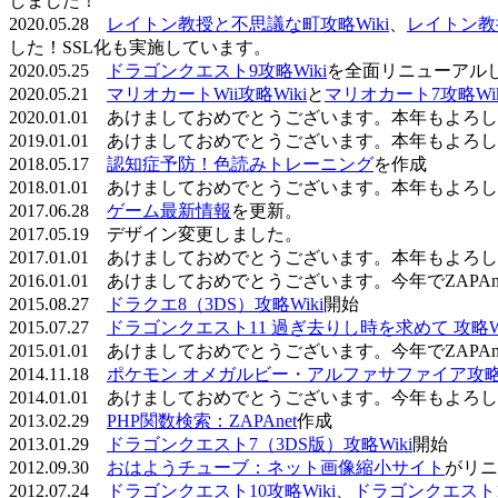
しました！
2020.05.28
レイトン教授と不思議な町攻略Wiki
、
レイトン教
した！SSL化も実施しています。
2020.05.25
ドラゴンクエスト9攻略Wiki
を全面リニューアル
2020.05.21
マリオカートWii攻略Wiki
と
マリオカート7攻略Wik
2020.01.01 あけましておめでとうございます。本年もよ
2019.01.01 あけましておめでとうございます。本年もよ
2018.05.17
認知症予防！色読みトレーニング
を作成
2018.01.01 あけましておめでとうございます。本年もよ
2017.06.28
ゲーム最新情報
を更新。
2017.05.19 デザイン変更しました。
2017.01.01 あけましておめでとうございます。本年もよ
2016.01.01 あけましておめでとうございます。今年でZAP
2015.08.27
ドラクエ8（3DS）攻略Wiki
開始
2015.07.27
ドラゴンクエスト11 過ぎ去りし時を求めて 攻略Wi
2015.01.01 あけましておめでとうございます。今年でZAP
2014.11.18
ポケモン オメガルビー・アルファサファイア攻略W
2014.01.01 あけましておめでとうございます。今年もよ
2013.02.29
PHP関数検索：ZAPAnet
作成
2013.01.29
ドラゴンクエスト7（3DS版）攻略Wiki
開始
2012.09.30
おはようチューブ：ネット画像縮小サイト
がリニ
2012.07.24
ドラゴンクエスト10攻略Wiki
、
ドラゴンクエスト11