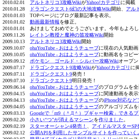
2010.02.01
アルトネリコ3攻略Wiki
が
Yahoo!カテゴリ
に掲載
2010.01.28
ドラゴンクエスト6幻の大地攻略Wiki
開始、
アル
2010.01.03 TOPページにブログ最新記事を表示。
2010.01.02
動画最新情報
を修正。
2010.01.01 あけましておめでとうございます。今年もよ
2009.11.26
レイトン教授と魔神の笛攻略Wiki
開始
2009.10.13
アルトネリコ3攻略Wiki
開始
2009.10.07
ohaYouTube - おはようチューブ
に現在の人気動画
2009.10.05
ohaYouTube - おはようチューブ
に動画名をコピー
2009.09.12
ポケモン ゴールド・シルバー攻略Wiki
オープン
2009.07.17
ドラゴンクエスト9攻略Wiki
が
Yahoo!カテゴリ
に
2009.07.11
ドラゴンクエスト9
発売！
2009.07.10
ドラゴンクエスト9
明日発売！
2009.06.14
ohaYouTube - おはようチューブ
のプログラムを全
2009.04.15
ohaYouTube - おはようチューブ
に関連動画を表示
2009.04.13
ohaYouTube - おはようチューブ
の
iPhone対応
2009.04.05
ohaYouTube - おはようチューブ
のアルゴリズムを
2009.03.13
Googleで「m9（＾Д＾）プギャー検索」できる
2009.02.20
小さい“つ”が消えるマシーン
を
作りました
。
2009.02.19
スターオーシャン4発売！
、
アイドルマスターSP
2009.02.12
公開APIを利用したサンプルサイトを作っていく