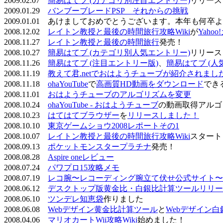
2009.02.07
簡易はてブ (カテゴリ別注目エントリー)
リリース
2009.01.29
バンブーブレードPSP それからの挑戦
2009.01.01 あけましておめでとうございます。本年も何
2008.12.02
レイトン教授と最後の時間旅行攻略Wiki
が
Yaho
2008.11.27
レイトン教授と最後の時間旅行
発売！
2008.10.27
簡易はてブ (カテゴリ別人気エントリー)
リリース
2008.11.26
簡易はてブ (注目エントリー版)
、
簡易はてブ (人
2008.11.19
教えて君.netでおはようチューブが紹介されまし
2008.11.18
ohaYouTube
で
高画質HD動画をダウンロード
でき
2008.11.01
おはようチューブのアルゴリズムを変更
2008.10.24
ohaYouTube - おはようチューブ
の動画取得アルゴ
2008.10.23
はてはてブラウザー
を
リリースしました！
2008.10.10
東京ゲームショウ2008レポートその1
2008.10.07
レイトン教授と最後の時間旅行攻略Wiki
スタート
2008.09.13
ポケットモンスタープラチナ
発売！
2008.08.28
Aspire oneレビュー
2008.07.24
パワプロ15攻略メモ
2008.07.19
レコ腕〜レコーディング腕立て伏せ公式サイト〜
2008.06.12
デスクトップ版黄金比・白銀比計算ツールリリー
2008.06.10
ツンデレ知恵袋
作りました
2008.06.08
Webデザイン黄金比計算ツール
と
Webデザイン
2008.04.06
マリオカートWii攻略Wiki
始めました！