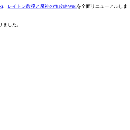
i
、
レイトン教授と魔神の笛攻略Wiki
を全面リニューアルしま
りました。