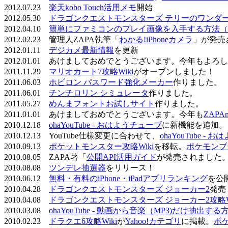
2012.07.23
楽天kobo Touch活用メモ
開始
2012.05.30
ドラゴンクエストモンスターズ テリーのワンダーラ
2012.04.10
簡単にファミコンのプレイ画像を入手する方法（
2012.02.23 管理人ZAPA執筆「
わかる!iPhoneカメラ
」が発売
2012.01.11
デジカメ最新情報
を更新
2012.01.01 あけましておめでとうございます。今年もよ
2011.11.29
マリオカート7攻略Wiki
がオープンしました！
2011.06.03
ホビロン パスワード強化メーカー
作りました。
2011.06.01
チンチロリン シミュレータ
作りました。
2011.05.27
めんまフォントお試しサイト
作りました。
2011.01.01 あけましておめでとうございます。今年も
ZAPA
2010.12.18
ohaYouTube - おはようチューブ
に新機能を追加。
2010.12.13 YouTube仕様変更に合わせて、
ohaYouTube -
2010.09.13
ポケットモンスター攻略Wiki
を移転。
ポケモンブ
2010.08.05 ZAPA著「
公開API活用ガイド
が発売されました
2010.08.08
ツンデレ抽選器
をリリース！
2010.06.12
無料・有料のiPhone・iPadアプリランキング
を公
2010.04.28
ドラゴンクエストモンスターズ ジョーカー2
発売
2010.04.08
ドラゴンクエストモンスターズ ジョーカー2攻略Wi
2010.03.08
ohaYouTube - 動画から音楽（MP3)だけ抽出する
2010.02.23
ドラクエ6攻略Wiki
が
Yahoo!カテゴリ
に掲載。
ポ