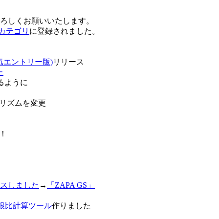
卒よろしくお願いいたします。
o!カテゴリ
に登録されました。
気エントリー版)
リリース
た
るように
リズムを変更
！
スしました
→
「ZAPA GS」
白銀比計算ツール
作りました