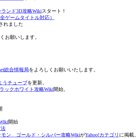
ンド3D攻略Wiki
スタート！
全ゲームタイトル対応）
されました
ろしくお願いします。
net総合情報局
をよろしくお願いいたします。
 おはようチューブ
を更新。
ラックホワイト攻略Wiki
開始。
。
開
ki
開始
方法
ケモン ゴールド・シルバー攻略Wiki
が
Yahoo!カテゴリ
に掲載。