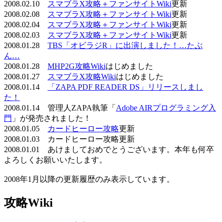
2008.02.10
スマブラX攻略＋ファンサイトWiki
更新
2008.02.08
スマブラX攻略＋ファンサイトWiki
更新
2008.02.04
スマブラX攻略＋ファンサイトWiki
更新
2008.02.03
スマブラX攻略＋ファンサイトWiki
更新
2008.01.28
TBS「オビラジR」に出演しました！…たぶ
ん…
2008.01.28
MHP2G攻略Wiki
はじめました
2008.01.27
スマブラX攻略Wiki
はじめました
2008.01.14
「ZAPA PDF READER DS」リリースしまし
た！
2008.01.14 管理人ZAPA執筆「
Adobe AIRプログラミング入
門
」が発売されました！
2008.01.05
カードヒーロー攻略
更新
2008.01.03 カードヒーロー攻略更新
2008.01.01 あけましておめでとうございます。本年も何卒
よろしくお願いいたします。
2008年1月以降の更新履歴のみ表示しています。
攻略Wiki