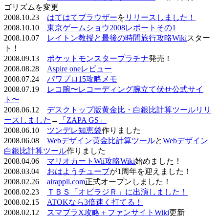
ゴリズムを変更
2008.10.23
はてはてブラウザー
を
リリースしました！
2008.10.10
東京ゲームショウ2008レポートその1
2008.10.07
レイトン教授と最後の時間旅行攻略Wiki
スター
ト！
2008.09.13
ポケットモンスタープラチナ
発売！
2008.08.28
Aspire oneレビュー
2008.07.24
パワプロ15攻略メモ
2008.07.19
レコ腕〜レコーディング腕立て伏せ公式サイ
ト〜
2008.06.12
デスクトップ版黄金比・白銀比計算ツールリリ
ースしました
→
「ZAPA GS」
2008.06.10
ツンデレ知恵袋
作りました
2008.06.08
Webデザイン黄金比計算ツール
と
Webデザイン
白銀比計算ツール
作りました
2008.04.06
マリオカートWii攻略Wiki
始めました！
2008.03.04
おはようチューブ
が1周年を迎えました！
2008.02.26
airappli.com
正式オープンしました！
2008.02.23
ＴＢＳ「オビラジＲ」に出演しました！
2008.02.15
ATOKなら3倍速く打てる！
2008.02.12
スマブラX攻略＋ファンサイトWiki
更新