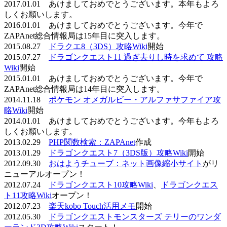
2017.01.01 あけましておめでとうございます。本年もよろ
しくお願いします。
2016.01.01 あけましておめでとうございます。今年で
ZAPAnet総合情報局は15年目に突入します。
2015.08.27
ドラクエ8（3DS）攻略Wiki
開始
2015.07.27
ドラゴンクエスト11 過ぎ去りし時を求めて 攻略
Wiki
開始
2015.01.01 あけましておめでとうございます。今年で
ZAPAnet総合情報局は14年目に突入します。
2014.11.18
ポケモン オメガルビー・アルファサファイア攻
略Wiki
開始
2014.01.01 あけましておめでとうございます。今年もよろ
しくお願いします。
2013.02.29
PHP関数検索：ZAPAnet
作成
2013.01.29
ドラゴンクエスト7（3DS版）攻略Wiki
開始
2012.09.30
おはようチューブ：ネット画像縮小サイト
がリ
ニューアルオープン！
2012.07.24
ドラゴンクエスト10攻略Wiki
、
ドラゴンクエス
ト11攻略Wiki
オープン！
2012.07.23
楽天kobo Touch活用メモ
開始
2012.05.30
ドラゴンクエストモンスターズ テリーのワンダ