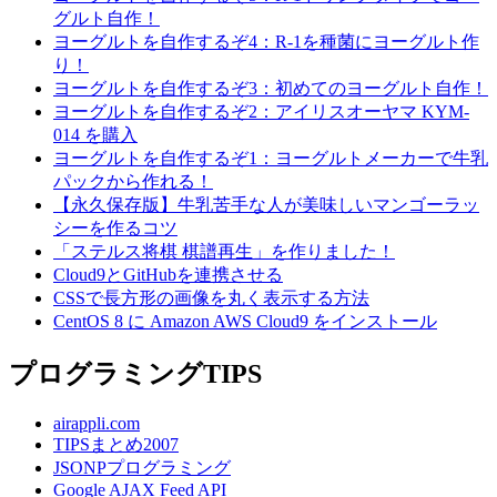
グルト自作！
ヨーグルトを自作するぞ4：R-1を種菌にヨーグルト作
り！
ヨーグルトを自作するぞ3：初めてのヨーグルト自作！
ヨーグルトを自作するぞ2：アイリスオーヤマ KYM-
014 を購入
ヨーグルトを自作するぞ1：ヨーグルトメーカーで牛乳
パックから作れる！
【永久保存版】牛乳苦手な人が美味しいマンゴーラッ
シーを作るコツ
「ステルス将棋 棋譜再生」を作りました！
Cloud9とGitHubを連携させる
CSSで長方形の画像を丸く表示する方法
CentOS 8 に Amazon AWS Cloud9 をインストール
プログラミングTIPS
airappli.com
TIPSまとめ2007
JSONPプログラミング
Google AJAX Feed API