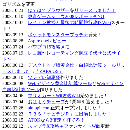
ゴリズムを変更
2008.10.23
はてはてブラウザー
を
リリースしました！
2008.10.10
東京ゲームショウ2008レポートその1
2008.10.07
レイトン教授と最後の時間旅行攻略Wiki
スター
ト！
2008.09.13
ポケットモンスタープラチナ
発売！
2008.08.28
Aspire oneレビュー
2008.07.24
パワプロ15攻略メモ
2008.07.19
レコ腕〜レコーディング腕立て伏せ公式サイ
ト〜
2008.06.12
デスクトップ版黄金比・白銀比計算ツールリリ
ースしました
→
「ZAPA GS」
2008.06.10
ツンデレ知恵袋
作りました
2008.06.08
Webデザイン黄金比計算ツール
と
Webデザイン
白銀比計算ツール
作りました
2008.04.06
マリオカートWii攻略Wiki
始めました！
2008.03.04
おはようチューブ
が1周年を迎えました！
2008.02.26
airappli.com
正式オープンしました！
2008.02.23
ＴＢＳ「オビラジＲ」に出演しました！
2008.02.15
ATOKなら3倍速く打てる！
2008.02.12
スマブラX攻略＋ファンサイトWiki
更新