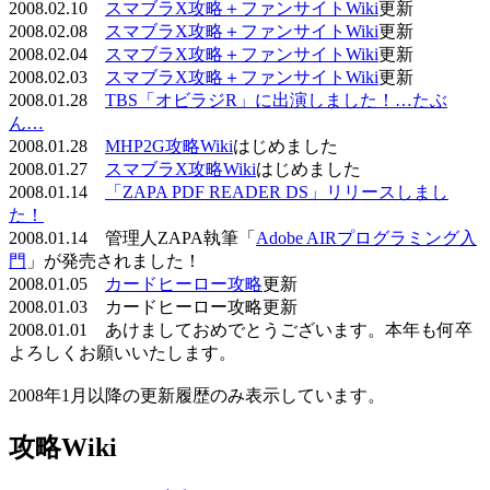
2008.02.10
スマブラX攻略＋ファンサイトWiki
更新
2008.02.08
スマブラX攻略＋ファンサイトWiki
更新
2008.02.04
スマブラX攻略＋ファンサイトWiki
更新
2008.02.03
スマブラX攻略＋ファンサイトWiki
更新
2008.01.28
TBS「オビラジR」に出演しました！…たぶ
ん…
2008.01.28
MHP2G攻略Wiki
はじめました
2008.01.27
スマブラX攻略Wiki
はじめました
2008.01.14
「ZAPA PDF READER DS」リリースしまし
た！
2008.01.14 管理人ZAPA執筆「
Adobe AIRプログラミング入
門
」が発売されました！
2008.01.05
カードヒーロー攻略
更新
2008.01.03 カードヒーロー攻略更新
2008.01.01 あけましておめでとうございます。本年も何卒
よろしくお願いいたします。
2008年1月以降の更新履歴のみ表示しています。
攻略Wiki