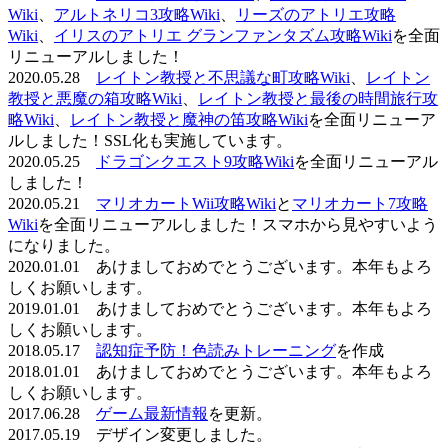
Wiki
、
アルトネリコ3攻略Wiki
、
リーズのアトリエ攻略
Wiki
、
イリスのアトリエ グランファンタズム攻略Wiki
を全面
リニューアルしました！
2020.05.28
レイトン教授と不思議な町攻略Wiki
、
レイトン
教授と悪魔の箱攻略Wiki
、
レイトン教授と最後の時間旅行攻
略Wiki
、
レイトン教授と魔神の笛攻略Wiki
を全面リニューア
ルしました！SSL化も実施しています。
2020.05.25
ドラゴンクエスト9攻略Wiki
を全面リニューアル
しました！
2020.05.21
マリオカートWii攻略Wiki
と
マリオカート7攻略
Wiki
を全面リニューアルしました！スマホから見やすいよう
になりました。
2020.01.01 あけましておめでとうございます。本年もよろ
しくお願いします。
2019.01.01 あけましておめでとうございます。本年もよろ
しくお願いします。
2018.05.17
認知症予防！色読みトレーニング
を作成
2018.01.01 あけましておめでとうございます。本年もよろ
しくお願いします。
2017.06.28
ゲーム最新情報
を更新。
2017.05.19 デザイン変更しました。