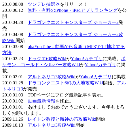
2010.08.08
ツンデレ抽選器
をリリース！
2010.06.12
無料・有料のiPhone・iPadアプリランキング
を公
開
2010.04.28
ドラゴンクエストモンスターズ ジョーカー2
発
売
2010.04.08
ドラゴンクエストモンスターズ ジョーカー2攻
略Wiki
開始
2010.03.08
ohaYouTube - 動画から音楽（MP3)だけ抽出する
方法
2010.02.23
ドラクエ6攻略Wiki
が
Yahoo!カテゴリ
に掲載。
ポ
ケモン ゴールド・シルバー攻略Wiki
が
Yahoo!カテゴリ
に掲
載。
2010.02.01
アルトネリコ3攻略Wiki
が
Yahoo!カテゴリ
に掲載
2010.01.28
ドラゴンクエスト6幻の大地攻略Wiki
開始、
アル
トネリコ3
が発売
2010.01.03 TOPページにブログ最新記事を表示。
2010.01.02
動画最新情報
を修正。
2010.01.01 あけましておめでとうございます。今年もよろ
しくお願いします。
2009.11.26
レイトン教授と魔神の笛攻略Wiki
開始
2009.10.13
アルトネリコ3攻略Wiki
開始