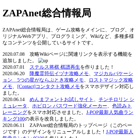
ZAPAnet総合情報局
ZAPAnet総合情報局は、ゲーム攻略をメインに、ブログ、オ
リジナルWebアプリ、プログラミング、Wikiなど、多種多様
なコンテンツを公開しているサイトです。
2020.07.08 攻略Wikiページに関連リンクを表示する機能を
追加しました。
2020.07.01
ステルス将棋 棋譜再生
を作りました！
2020.06.20
降魔霊符伝イヅナ攻略メモ
、
マジカルバケーシ
ョン 5つの星がならぶとき攻略メモ
、
ロストマジック攻略
メモ
、
[Contact]コンタクト攻略メモ
をスマホデザイン対応し
ました。
2020.06.14
めんまフォントお試しサイト
、
チンチロリン シ
ミュレータ
、
ホビロン パスワード強化メーカー
、
色読みト
レーニング
をスマホ対応させました。
J-POP最新人気曲ラン
キング100
の表示を改良しました。
2020.06.11 ZAPAnet総合情報局のトップページ（このペー
ジです）のデザインをリニューアルしました！
J-POP最新人