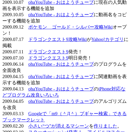
2009.10.07
ohaYouTube - おはようチューブ
に現在の人気動
画を表示する機能を追加
2009.10.05
ohaYouTube - おはようチューブ
に動画名をコピ
ーする機能を追加
2009.09.12
ポケモン ゴールド・シルバー攻略Wiki
オープ
ン！
2009.07.17
ドラゴンクエスト9攻略Wiki
が
Yahoo!カテゴリ
に
掲載
2009.07.11
ドラゴンクエスト9
発売！
2009.07.10
ドラゴンクエスト9
明日発売！
2009.06.14
ohaYouTube - おはようチューブ
のプログラムを
全面改良
2009.04.15
ohaYouTube - おはようチューブ
に関連動画を表
示する機能を追加
2009.04.13
ohaYouTube - おはようチューブ
の
iPhone対応な
どプログラム改良いろいろ
2009.04.05
ohaYouTube - おはようチューブ
のアルゴリズム
を改良
2009.03.13
Googleで「m9（＾Д＾）プギャー検索」できる
ブックマークレット
2009.02.20
小さい“つ”が消えるマシーン
を
作りました
。