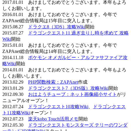
2017.01.01 あけましておめでとうございます。本年もよろ
しくお願いします。
2016.01.01 あけましておめでとうございます。今年で
ZAPAnet総合情報局は15年目に突入します。
2015.08.27
ドラクエ8（3DS）攻略Wiki
開始
2015.07.27
ドラゴンクエスト11 過ぎ去りし時を求めて 攻略
Wiki
開始
2015.01.01 あけましておめでとうございます。今年で
ZAPAnet総合情報局は14年目に突入します。
2014.11.18
ポケモン オメガルビー・アルファサファイア攻
略Wiki
開始
2014.01.01 あけましておめでとうございます。今年もよろ
しくお願いします。
2013.02.29
PHP関数検索：ZAPAnet
作成
2013.01.29
ドラゴンクエスト7（3DS版）攻略Wiki
開始
2012.09.30
おはようチューブ：ネット画像縮小サイト
がリ
ニューアルオープン！
2012.07.24
ドラゴンクエスト10攻略Wiki
、
ドラゴンクエス
ト11攻略Wiki
オープン！
2012.07.23
楽天kobo Touch活用メモ
開始
2012.05.30
ドラゴンクエストモンスターズ テリーのワンダ