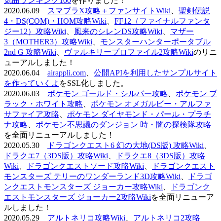
気曲ランキング100
を作りました！
2020.06.09
スマブラX攻略＋ファンサイトWiki
、
聖剣伝説
4・DS(COM)・HOM攻略Wiki
、
FF12（ファイナルファンタ
ジー12）攻略Wiki
、
風来のシレンDS攻略Wiki
、
マザー
3（MOTHER3）攻略Wiki
、
モンスターハンターポータブル
2nd G 攻略Wiki
、
ヴァルキリープロファイル2攻略Wiki
のリニ
ューアルしました！
2020.06.04
airappli.com
、
公開APIを利用したサンプルサイト
を作っていくよ
をSSL化しました。
2020.06.03
ポケモン ゴールド・シルバー攻略
、
ポケモン ブ
ラック・ホワイト攻略
、
ポケモン オメガルビー・アルファ
サファイア攻略
、
ポケモン ダイヤモンド・パール・プラチ
ナ攻略
、
ポケモン不思議のダンジョン 時・闇の探検隊攻略
を全面リニューアルしました！
2020.05.30
ドラゴンクエスト6 幻の大地(DS版) 攻略Wiki
、
ドラクエ7（3DS版）攻略Wiki
、
ドラクエ8（3DS版）攻略
Wiki
、
ドラゴンクエストソード攻略Wiki
、
ドラゴンクエスト
モンスターズ テリーのワンダーランド3D攻略Wiki
、
ドラゴ
ンクエストモンスターズ ジョーカー攻略Wiki
、
ドラゴンク
エストモンスターズ ジョーカー2攻略Wiki
を全面リニューア
ルしました！
2020.05.29
アルトネリコ攻略Wiki
、
アルトネリコ2攻略