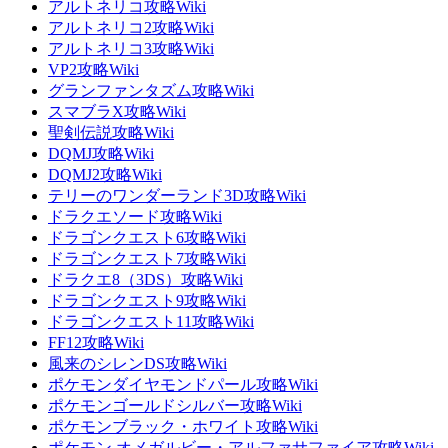
アルトネリコ攻略Wiki
アルトネリコ2攻略Wiki
アルトネリコ3攻略Wiki
VP2攻略Wiki
グランファンタズム攻略Wiki
スマブラX攻略Wiki
聖剣伝説攻略Wiki
DQMJ攻略Wiki
DQMJ2攻略Wiki
テリーのワンダーランド3D攻略Wiki
ドラクエソード攻略Wiki
ドラゴンクエスト6攻略Wiki
ドラゴンクエスト7攻略Wiki
ドラクエ8（3DS）攻略Wiki
ドラゴンクエスト9攻略Wiki
ドラゴンクエスト11攻略Wiki
FF12攻略Wiki
風来のシレンDS攻略Wiki
ポケモンダイヤモンドパール攻略Wiki
ポケモンゴールドシルバー攻略Wiki
ポケモンブラック・ホワイト攻略Wiki
ポケモン オメガルビー・アルファサファイア攻略Wiki