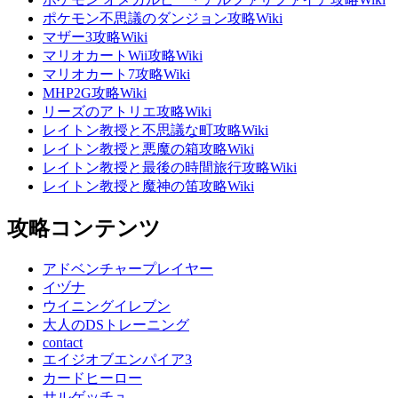
ポケモン不思議のダンジョン攻略Wiki
マザー3攻略Wiki
マリオカートWii攻略Wiki
マリオカート7攻略Wiki
MHP2G攻略Wiki
リーズのアトリエ攻略Wiki
レイトン教授と不思議な町攻略Wiki
レイトン教授と悪魔の箱攻略Wiki
レイトン教授と最後の時間旅行攻略Wiki
レイトン教授と魔神の笛攻略Wiki
攻略コンテンツ
アドベンチャープレイヤー
イヅナ
ウイニングイレブン
大人のDSトレーニング
contact
エイジオブエンパイア3
カードヒーロー
サルゲッチュ