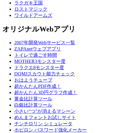
ラクガキ王国
ロストマジック
ワイルドアームズ
オリジナルWebアプリ
2007年開発Webサービス一覧
ZAPAnetウェブアプリ
トイレで過ごす時間
MOTHER3モンスター度
ドラクエ8モンスター度
DQMJスカウト能力チェック
おはようチューブ
超かんたんPDF作成！
超かんたん3D円グラフ作成！
黄金比計算ツール
白銀比計算ツール
小さい“つ”が消えるマシーン
めんまフォントお試しサイト
チンチロリン シミュレータ
ホビロン パスワード強化メーカー