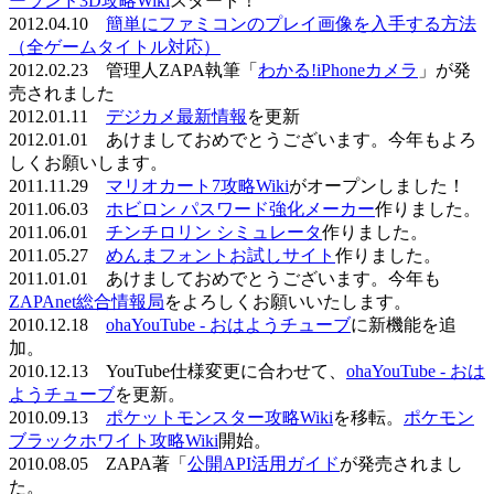
ーランド3D攻略Wiki
スタート！
2012.04.10
簡単にファミコンのプレイ画像を入手する方法
（全ゲームタイトル対応）
2012.02.23 管理人ZAPA執筆「
わかる!iPhoneカメラ
」が発
売されました
2012.01.11
デジカメ最新情報
を更新
2012.01.01 あけましておめでとうございます。今年もよろ
しくお願いします。
2011.11.29
マリオカート7攻略Wiki
がオープンしました！
2011.06.03
ホビロン パスワード強化メーカー
作りました。
2011.06.01
チンチロリン シミュレータ
作りました。
2011.05.27
めんまフォントお試しサイト
作りました。
2011.01.01 あけましておめでとうございます。今年も
ZAPAnet総合情報局
をよろしくお願いいたします。
2010.12.18
ohaYouTube - おはようチューブ
に新機能を追
加。
2010.12.13 YouTube仕様変更に合わせて、
ohaYouTube - おは
ようチューブ
を更新。
2010.09.13
ポケットモンスター攻略Wiki
を移転。
ポケモン
ブラックホワイト攻略Wiki
開始。
2010.08.05 ZAPA著「
公開API活用ガイド
が発売されまし
た。