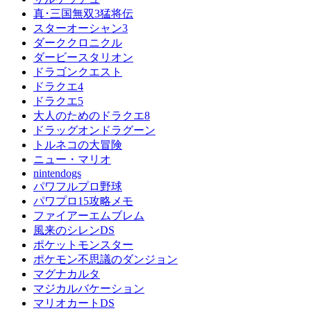
真･三国無双3猛将伝
スターオーシャン3
ダーククロニクル
ダービースタリオン
ドラゴンクエスト
ドラクエ4
ドラクエ5
大人のためのドラクエ8
ドラッグオンドラグーン
トルネコの大冒険
ニュー・マリオ
nintendogs
パワフルプロ野球
パワプロ15攻略メモ
ファイアーエムブレム
風来のシレンDS
ポケットモンスター
ポケモン不思議のダンジョン
マグナカルタ
マジカルバケーション
マリオカートDS