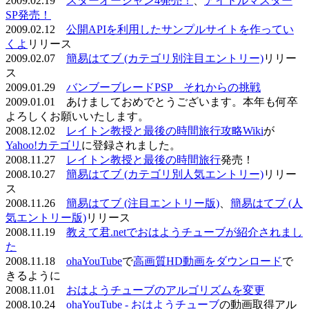
2009.02.19
スターオーシャン4発売！
、
アイドルマスター
SP発売！
2009.02.12
公開APIを利用したサンプルサイトを作ってい
くよ
リリース
2009.02.07
簡易はてブ (カテゴリ別注目エントリー)
リリー
ス
2009.01.29
バンブーブレードPSP それからの挑戦
2009.01.01 あけましておめでとうございます。本年も何卒
よろしくお願いいたします。
2008.12.02
レイトン教授と最後の時間旅行攻略Wiki
が
Yahoo!カテゴリ
に登録されました。
2008.11.27
レイトン教授と最後の時間旅行
発売！
2008.10.27
簡易はてブ (カテゴリ別人気エントリー)
リリー
ス
2008.11.26
簡易はてブ (注目エントリー版)
、
簡易はてブ (人
気エントリー版)
リリース
2008.11.19
教えて君.netでおはようチューブが紹介されまし
た
2008.11.18
ohaYouTube
で
高画質HD動画をダウンロード
で
きるように
2008.11.01
おはようチューブのアルゴリズムを変更
2008.10.24
ohaYouTube - おはようチューブ
の動画取得アル