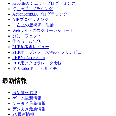
iGoogleガジェットプログラミング
jQueryプログラミング
ActionScript3.0プログラミング
AIRプログラミング
「左上の魔術師」理論
Webサイトのスクリーンショット
顔にエフェクト
作ろう！iアプリ
PHP参考書レビュー
PHPオープンソースWebアプリレビュー
PHPとeAccelerator
PHP用アクセラレータ比較
楽天kobo Touch活用メモ
最新情報
最新情報TOP
ゲーム最新情報
ケータイ最新情報
デジカメ最新情報
PC最新情報