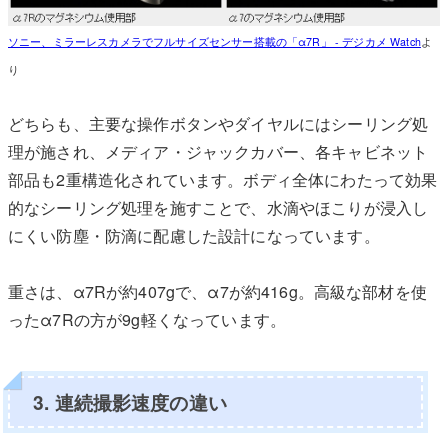
ソニー、ミラーレスカメラでフルサイズセンサー搭載の「α7R」 - デジカメ Watch
よ
り
どちらも、主要な操作ボタンやダイヤルにはシーリング処
理が施され、メディア・ジャックカバー、各キャビネット
部品も2重構造化されています。ボディ全体にわたって効果
的なシーリング処理を施すことで、水滴やほこりが浸入し
にくい防塵・防滴に配慮した設計になっています。
重さは、α7Rが約407gで、α7が約416g。高級な部材を使
ったα7Rの方が9g軽くなっています。
3. 連続撮影速度の違い