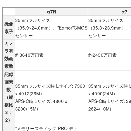
α7R
α7
35mmフルサイズ
35mmフルサイズ
撮像
（35.9×24.0mm）、"Exmor"CMOS
（35.8×23.9mm）、
素子
センサー
センサー
カメ
ラ有
約3640万画素
約2430万画素
効画
素数
記録
画素
35mmフルサイズ時 Lサイズ: 7360
35mmフルサイズ時 L
数
x 4912(36M)
x 4000(24M)
（縦
APS-C時 Lサイズ: 4800 x
APS-C時 Lサイズ: 39
横比
3200(15M)
2624(10M)
3：
2）
”メモリースティック PRO デュ