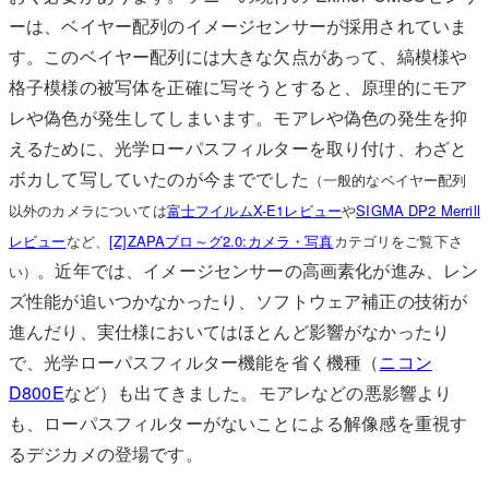
ーは、ベイヤー配列のイメージセンサーが採用されていま
す。このベイヤー配列には大きな欠点があって、縞模様や
格子模様の被写体を正確に写そうとすると、原理的にモア
レや偽色が発生してしまいます。モアレや偽色の発生を抑
えるために、光学ローパスフィルターを取り付け、わざと
ボカして写していたのが今まででした
（一般的なベイヤー配列
以外のカメラについては
富士フイルムX-E1レビュー
や
SIGMA DP2 Merrill
レビュー
など、
[Z]ZAPAブロ～グ2.0:カメラ・写真
カテゴリをご覧下さ
。近年では、イメージセンサーの高画素化が進み、レン
い）
ズ性能が追いつかなかったり、ソフトウェア補正の技術が
進んだり、実仕様においてはほとんど影響がなかったり
で、光学ローパスフィルター機能を省く機種（
ニコン
D800E
など）も出てきました。モアレなどの悪影響より
も、ローパスフィルターがないことによる解像感を重視す
るデジカメの登場です。