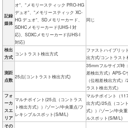
オ”、”メモリースティック PRO-HG
デュオ”、”メモリースティック XC-
記録
HG デュオ”、SDメモリーカード、
同じ
媒体
SDHCメモリーカード(UHS-I 対
応)、SDXCメモリーカード(UHS-I
対応)
検出
ファストハイブリッド
コントラスト検出方式
方式
出方式/コントラスト
35mmフルサイズ時：
測距
差検出方式）APS-C
25点(コントラスト検出方式)
点数
（位相差検出方式）/
ラスト検出方式）
フォ
マルチポイント（11
マルチポイント(25点（コントラス
ーカ
出方式)/25点（コ
ト検出方式））/ゾーン/中央重点/フ
スエ
式））/ゾーン/中央
レキシブルスポット(S/M/L)
リア
ルスポット(S/M/L)
その