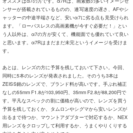
オススメはα7の方です。α7Rは、画素数の多いイメージセ
ンサーが搭載されているものの、連写速度の遅さ、AFやシ
ャッターの中途半端さなど、安いα7に劣る点も見受けられ
ます。「ローパスレスの高画素機が今すぐ必要だ！」とい
う人以外は、α7の方が安くて、機能面でも優れていて良い
と思います。α7Rはまだまだ未完というイメージを受けま
す。
あとは、レンズの方に予算を残しておいて下さい。今回、
同時に5本のレンズが発表されました。そのうち3本は
ZEISS銘のレンズで、ブランド料が高いです。手ぶれ補正
なしの55mm F1.8が103,950円、35mm F2.8が88,200円で
す。平凡なスペックの割に価格が高いので、レンズを買う
予算を残しておくか、タムロンやシグマから安いレンズが
出るまで待つか、マウントアダプターで対応するか、NEX
用レンズをクロップして利用するか、うまくやりくりする