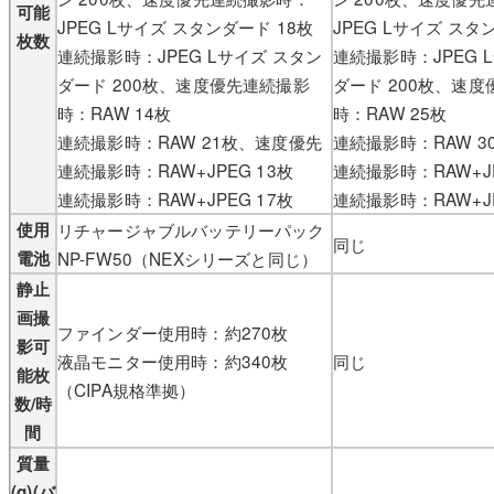
可能
JPEG Lサイズ スタンダード 18枚
JPEG Lサイズ スタ
枚数
連続撮影時：JPEG Lサイズ スタン
連続撮影時：JPEG 
ダード 200枚、速度優先連続撮影
ダード 200枚、速
時：RAW 14枚
時：RAW 25枚
連続撮影時：RAW 21枚、速度優先
連続撮影時：RAW 
連続撮影時：RAW+JPEG 13枚
連続撮影時：RAW+JP
連続撮影時：RAW+JPEG 17枚
連続撮影時：RAW+JP
使用
リチャージャブルバッテリーパック
同じ
電池
NP-FW50（NEXシリーズと同じ）
静止
画撮
ファインダー使用時：約270枚
影可
液晶モニター使用時：約340枚
同じ
能枚
（CIPA規格準拠）
数/時
間
質量
(g)(バ