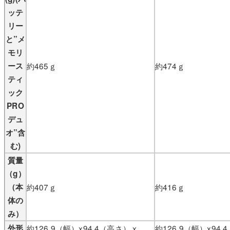
ッテ
リー
と”メ
モリ
ース
約465ｇ
約474ｇ
ティ
ック
PRO
デュ
オ”含
む)
質量
（g）
（本
約407ｇ
約416ｇ
体の
み）
外形
約126.9（幅）x94.4（高さ） x
約126.9（幅）x94.