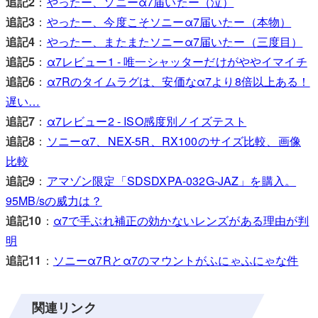
追記2
：
やったー、ソニーα7届いたー（泣）
追記3
：
やったー、今度こそソニーα7届いたー（本物）
追記4
：
やったー、またまたソニーα7届いたー（三度目）
追記5
：
α7レビュー1 - 唯一シャッターだけがややイマイチ
追記6
：
α7Rのタイムラグは、安価なα7より8倍以上ある！
遅い…
追記7
：
α7レビュー2 - ISO感度別ノイズテスト
追記8
：
ソニーα7、NEX-5R、RX100のサイズ比較、画像
比較
追記9
：
アマゾン限定「SDSDXPA-032G-JAZ」を購入。
95MB/sの威力は？
追記10
：
α7で手ぶれ補正の効かないレンズがある理由が判
明
追記11
：
ソニーα7Rとα7のマウントがふにゃふにゃな件
関連リンク