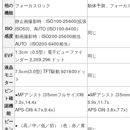
他の
フォーカスロック
動体予測、フォーカ
機能
静止画撮影時：ISO100-25600(拡張
ISO
ISO50)、AUTO (ISO100-6400）
同じ
感度
動画撮影時：ISO200-25600相当、
AUTO（ISO200-6400相当）
1.3cm（0.5型）電子ビューファイ
EVF
同じ
ンダー 2,359,296 ドット
液晶
7.5cm(3.0型) TFT駆動 921600ドッ
モニ
同じ
ト
ター
ピン
●MFアシスト (35mmフルサイズ時
●MFアシスト (35
ト確
7.2x,14.4x
5.9x,11.7x
認機
APS-C時 4.7x,9.4x)
APS-C時 3.8x,7.7x)
能
ピー
● （高／中／低／切）（色：赤／黄
キン
同じ