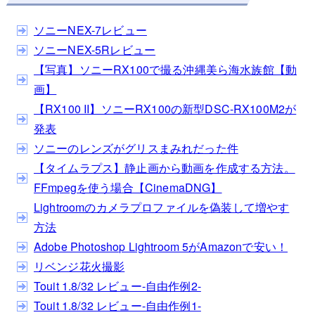
ソニーNEX-7レビュー
ソニーNEX-5Rレビュー
【写真】ソニーRX100で撮る沖縄美ら海水族館【動
画】
【RX100 II】ソニーRX100の新型DSC-RX100M2が
発表
ソニーのレンズがグリスまみれだった件
【タイムラプス】静止画から動画を作成する方法。
FFmpegを使う場合【CinemaDNG】
Lightroomのカメラプロファイルを偽装して増やす
方法
Adobe Photoshop Lightroom 5がAmazonで安い！
リベンジ花火撮影
Touit 1.8/32 レビュー-自由作例2-
Touit 1.8/32 レビュー-自由作例1-