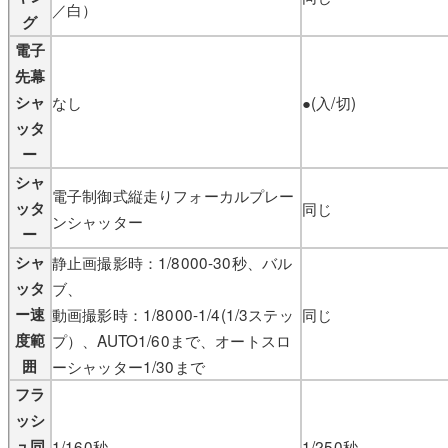
／白）
グ
電子
先幕
シャ
なし
●(入/切)
ッタ
ー
シャ
電子制御式縦走りフォーカルプレー
ッタ
同じ
ンシャッター
ー
シャ
静止画撮影時：1/8000-30秒、バル
ッタ
ブ、
ー速
動画撮影時：1/8000-1/4(1/3ステッ
同じ
度範
プ）、AUTO1/60まで、オートスロ
囲
ーシャッター1/30まで
フラ
ッシ
ュ同
1/160秒
1/250秒