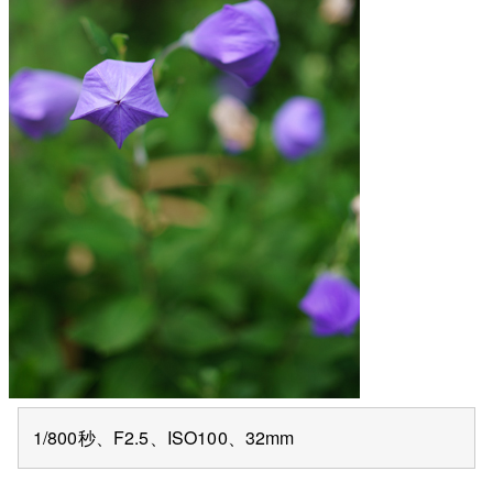
1/800秒、F2.5、ISO100、32mm