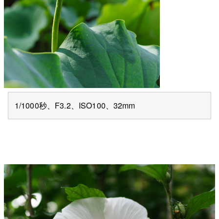
1/1000秒、F3.2、ISO100、32mm