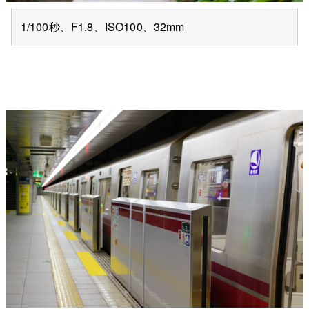
1/100秒、F1.8、ISO100、32mm