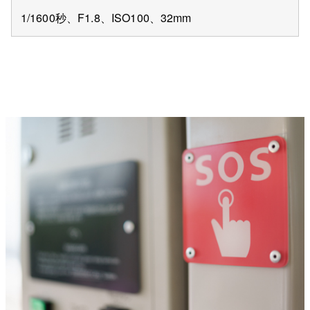
1/1600秒、F1.8、ISO100、32mm