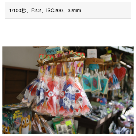
1/100秒、F2.2、ISO200、32mm