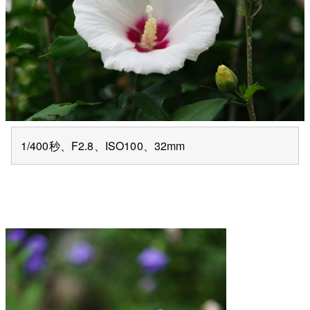
1/400秒、F2.8、ISO100、32mm