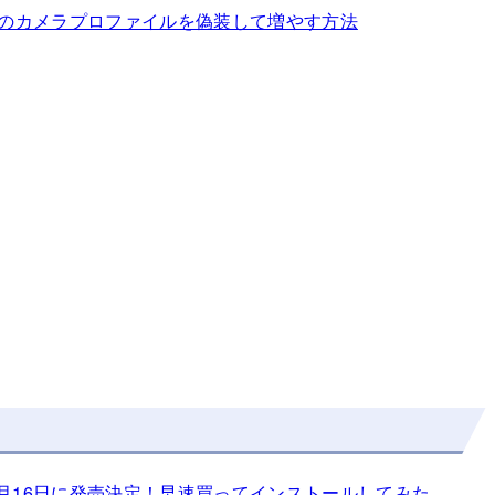
roomのカメラプロファイルを偽装して増やす方法
m 4が3月16日に発売決定！早速買ってインストールしてみた