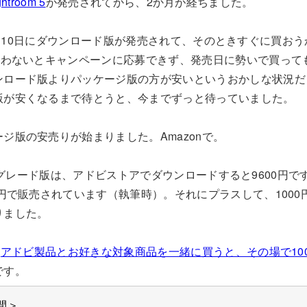
ghtroom 5
が発売されてから、2か月が経ちました。
.0は、6月10日にダウンロード版が発売されて、そのときすぐに買
に買わないとキャンペーンに応募できず、発売日に勢いで買って
ンロード版よりパッケージ版の方が安いというおかしな状況だ
版が安くなるまで待とうと、今までずっと待っていました。
ジ版の安売りが始まりました。Amazonで。
.0アップグレード版は、アドビストアでダウンロードすると9600円で
8円で販売されています（執筆時）。それにプラスして、1000円
りました。
「
アドビ製品とお好きな対象商品を一緒に買うと、その場で100
です。
間＞