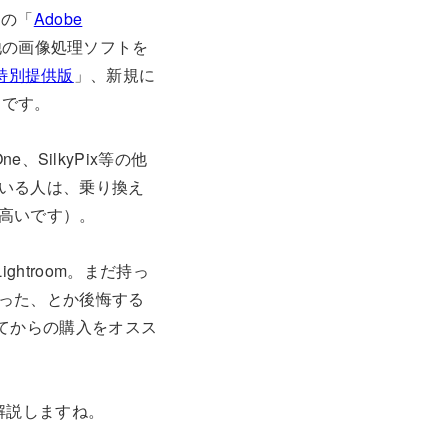
用の「
Adobe
他の画像処理ソフトを
換え/特別提供版
」、新規に
」です。
One、SilkyPix等の他
いる人は、乗り換え
高いです）。
ghtroom。まだ持っ
った、とか後悔する
試してからの購入をオスス
も解説しますね。