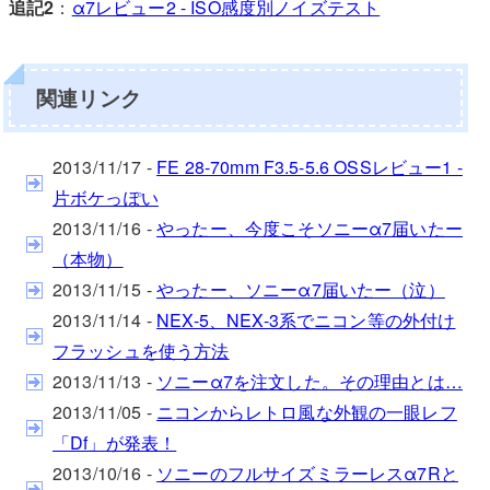
追記2
：
α7レビュー2 - ISO感度別ノイズテスト
関連リンク
2013/11/17 -
FE 28-70mm F3.5-5.6 OSSレビュー1 -
片ボケっぽい
2013/11/16 -
やったー、今度こそソニーα7届いたー
（本物）
2013/11/15 -
やったー、ソニーα7届いたー（泣）
2013/11/14 -
NEX-5、NEX-3系でニコン等の外付け
フラッシュを使う方法
2013/11/13 -
ソニーα7を注文した。その理由とは…
2013/11/05 -
ニコンからレトロ風な外観の一眼レフ
「Df」が発表！
2013/10/16 -
ソニーのフルサイズミラーレスα7Rと