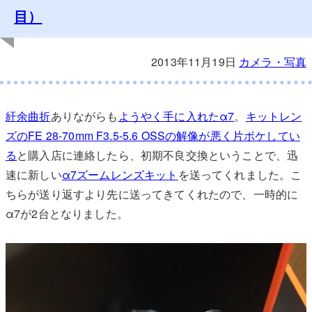
目）
2013年11月19日
カメラ・写真
紆余曲折
ありながらも
ようやく手に入れたα7
。
キットレン
ズのFE 28-70mm F3.5-5.6 OSSの解像が悪く片ボケしてい
る
と購入店に連絡したら、初期不良交換ということで、迅
速に新しい
α7ズームレンズキット
を送ってくれました。こ
ちらが送り返すより先に送ってきてくれたので、一時的に
α7が2台となりました。