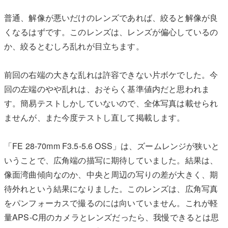
普通、解像が悪いだけのレンズであれば、絞ると解像が良
くなるはずです。このレンズは、レンズが偏心しているの
か、絞るとむしろ乱れが目立ちます。
前回の右端の大きな乱れは許容できない片ボケでした。今
回の左端のやや乱れは、おそらく基準値内だと思われま
す。簡易テストしかしていないので、全体写真は載せられ
ませんが、また今度テストし直して掲載します。
「FE 28-70mm F3.5-5.6 OSS」は、ズームレンジが狭いと
いうことで、広角端の描写に期待していました。結果は、
像面湾曲傾向なのか、中央と周辺の写りの差が大きく、期
待外れという結果になりました。このレンズは、広角写真
をパンフォーカスで撮るのには向いていません。これが軽
量APS-C用のカメラとレンズだったら、我慢できるとは思