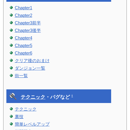
Chapter1
Chapter2
Chapter3前半
Chapter3後半
Chapter4
Chapter5
Chapter6
クリア後のおまけ
ダンジョン一覧
街一覧
テクニック
・バグなど
†
テクニック
裏技
簡単レベルアップ