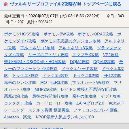
ヴァルキリープロファイル2攻略Wiki トップページに戻る
最終更新日：2020年07月07日 (火) 03:18:36
(2222d)
今日：340
昨日：207 累計：5063422
ポケモンHGSS攻略
ポケモンBW攻略
ポケモンORAS攻略
ポ
ケモンダイパ攻略
ポケモン不思議のダンジョン攻略
アルトネリ
コ攻略
アルトネリコ2攻略
アルトネリコ3攻略
グランファン
タズム攻略
リーズのアトリエ攻略
スマブラX攻略
VP2攻略
聖剣伝説4・DS(COM)・HOM攻略
DQMJ攻略
DQMJ2攻略
テ
リーのワンダーランド3D攻略
ドラクエソード攻略
ドラクエ6攻
略
ドラクエ7攻略
ドラクエ8攻略
ドラクエ9攻略
FF12攻略
風来のシレン攻略
MOTHER3攻略
マリオカートWii攻略
マリ
オカート7攻略
MHP2G攻略
レイトン教授と不思議な町攻略
悪魔の箱攻略
最後の時間旅行攻略
魔神の笛攻略
イヅナ攻略
コンタクト攻略
カードヒーロー攻略
ZAPAブログ2.0
色読みト
レーニング
ステルス将棋 棋譜再生
ファミコンのプレイ画像
Amazon
楽天
J-POP最新人気曲ランキング100