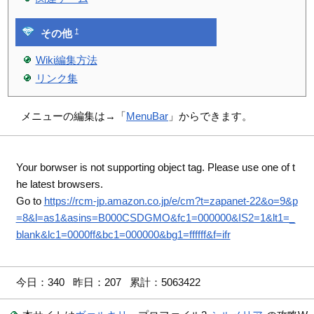
†
その他
Wiki編集方法
リンク集
メニューの編集は→「
MenuBar
」からできます。
Your borwser is not supporting object tag. Please use one of t
he latest browsers.
Go to
https://rcm-jp.amazon.co.jp/e/cm?t=zapanet-22&o=9&p
=8&l=as1&asins=B000CSDGMO&fc1=000000&IS2=1&lt1=_
blank&lc1=0000ff&bc1=000000&bg1=ffffff&f=ifr
今日：340 昨日：207 累計：5063422