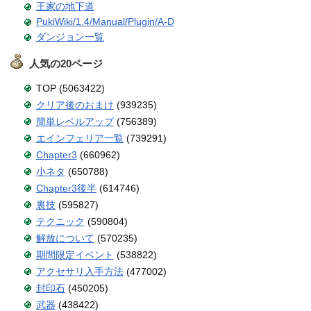
王家の地下道
PukiWiki/1.4/Manual/Plugin/A-D
ダンジョン一覧
人気の20ページ
TOP (5063422)
クリア後のおまけ
(939235)
簡単レベルアップ
(756389)
エインフェリア一覧
(739291)
Chapter3
(660962)
小ネタ
(650788)
Chapter3後半
(614746)
裏技
(595827)
テクニック
(590804)
解放について
(570235)
期間限定イベント
(538822)
アクセサリ入手方法
(477002)
封印石
(450205)
武器
(438422)