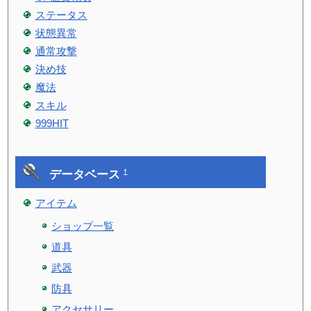
ステータス
状態異常
通常攻撃
決め技
魔法
スキル
999HIT
データベース
†
アイテム
ショップ一覧
道具
武器
防具
アクセサリー