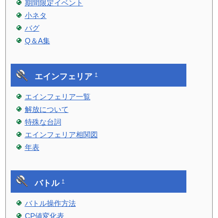
期間限定イベント
小ネタ
バグ
Q＆A集
エインフェリア
†
エインフェリア一覧
解放について
特殊な台詞
エインフェリア相関図
年表
バトル
†
バトル操作方法
CP値変化表