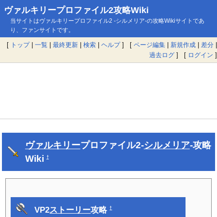
ヴァルキリープロファイル2攻略Wiki
当サイトはヴァルキリープロファイル2 -シルメリア-の攻略Wikiサイトであ
り、ファンサイトです。
[
トップ
|
一覧
|
最終更新
|
検索
|
ヘルプ
] [
ページ編集
|
新規作成
|
差分
|
過去ログ
] [
ログイン
]
ヴァルキリー
プロファイル2-
シルメリア
-攻略
Wiki
†
VP2
ストーリー
攻略
†