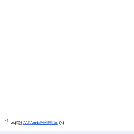
*1
本館は
ZAPAnet総合情報局
です