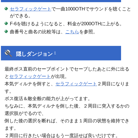
セラフィックゲート
で一曲1000OTHでサウンドを聴くこと
ができる。
F-6を聴けるようになると、料金が2000OTHに上がる。
曲番号と曲名の比較等は、
こちら
を参照。
隠しダンジョン
†
最終ボス直前のセーブポイントでセーブしたあとに外に出る
と
セラフィックゲート
が出現。
本気ディルナを倒すと、
セラフィックゲート
２周目になりま
す。
ボス復活＆敵全般の能力が上がってます。
ちなみに、本気ディルナを倒した後、２周目に突入するかの
選択肢がでるので、
倒した後の選択を断れば、そのまま１周目の状態を維持でき
ます。
２周目に行きたい場合はもう一度話せば良いだけです。