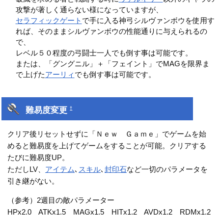
攻撃が著しく通らない様になっていますが、
セラフィックゲート
で手に入る神弓シルヴァンボウを使用す
れば、そのままシルヴァンボウの性能通りに与えられるの
で、
レベル５０程度の弓闘士一人でも倒す事は可能です。
または、「グングニル」＋「フェイント」でMAGを限界ま
で上げた
アーリィ
でも倒す事は可能です。
難易度変更
†
クリア後リセットせずに「Ｎｅｗ Ｇａｍｅ」でゲームを始
めると難易度を上げてゲームをすることが可能。クリアする
たびに難易度UP。
ただしLV、
アイテム
､
スキル
､
封印石
など一切のパラメータを
引き継がない。
（参考）2週目の敵パラメーター
HPx2.0 ATKx1.5 MAGx1.5 HITx1.2 AVDx1.2 RDMx1.2