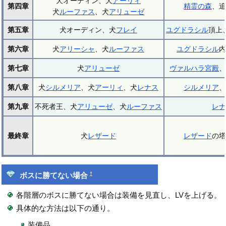
犬オーディン、犬
アーリィ
第四章
精霊の森
、追
犬
ルーファス
、犬
アリューゼ
第五章
犬オーディン、犬
フレイ
ユグドラシル
頂上
第六章
犬
アリーシャ
、犬
ルーファス
ユグドラシル
内
第七章
犬
アリューゼ
ヴァルハラ宮殿
、
第八章
犬
シルメリア
、犬
アーリィ
、犬
レナス
シルメリア
、
第九章
不死者王、犬
アリューゼ
、犬
ルーファス
レナ
最終章
犬
レザード
レザード
の塔
†
ボスに勝てない場合
各階層のボスに勝てない場合は装備を見直し、LVを上げる。
具体的な方法は以下の通り。
装備品