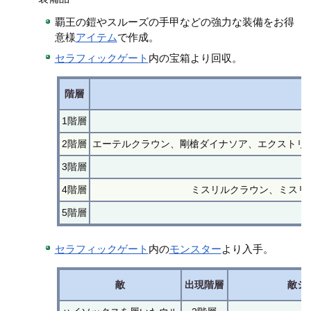
覇王の鎧やスルーズの手甲などの強力な装備をお得
意様
アイテム
で作成。
セラフィックゲート
内の宝箱より回収。
階層
1階層
2階層
エーテルクラウン、剛槍ダイナソア、エクストリー
3階層
4階層
ミスリルクラウン、ミスリ
5階層
セラフィックゲート
内の
モンスター
より入手。
敵
出現階層
敵シ