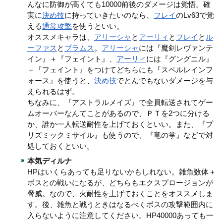
んなに防御が高くても10000前後のダメージは覚悟。確
実に
決め技
に持っていきたいのなら、
フレイ
のLv63で覚
える
通常攻撃
を使うといい。
オススメキャラは、
アリーシャ
と
アーリィ
と
フレイ
と
ル
ーファス
と
ブラムス
。
アリーシャ
には『魔剣レヴァンテ
イン』＋『フェイント』、
アーリィ
には『グングニル』
＋『フェイント』をつけてどちらにも『スペルレインフ
ォース』を使うと、
決め技
でとんでもないダメージを与
えられるはず。
ちなみに、『アストラルメイズ』で全員転送されてゲー
ムオーバーなんてことがあるので、ＰＴを2つに分ける
か、誰か一人転送耐性を上げておくといい。また、『プ
リズミックミサイル』も使うので、『竜の掌』などで対
処しておくといい。
本気ディルナ
HPはいくらあっても足りないかもしれない。雑魚数体＋
ボスとの戦いになるが、どちらもエクスプロージョンが
脅威。なので、火耐性を上げておくことをオススメしま
す。後、雑魚と戦うときはなるべくボスの攻撃範囲内に
入らないように注意してください。HP40000あっても一