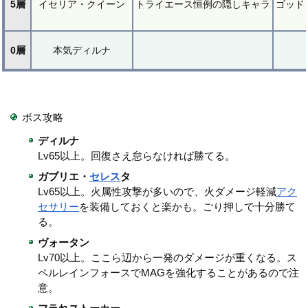
5層
イセリア・クイーン
トライエース恒例の隠しキャラ
ゴッド
0層
本気ディルナ
ボス攻略
ディルナ
Lv65以上。回復さえ怠らなければ勝てる。
ガブリエ・
セレス
タ
Lv65以上。火属性攻撃が多いので、火ダメージ軽減
アク
セサリー
を装備しておくと楽かも。ごり押しで十分勝て
る。
ヴォータン
Lv70以上。ここら辺から一発のダメージが重くなる。ス
ペルレインフォースでMAGを強化することがあるので注
意。