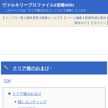
ヴァルキリープロファイル2攻略Wiki
このページでは「クリア後のおまけ」について攻略しています。
[
トップ
|
一覧
|
最終更新
|
検索
|
ヘルプ
] [
ページ編集
|
新規作成
|
差分
|
過去ログ
] [
ログイン
]
クリア後のおまけ
†
TOP
クリア後のおまけ
隠しエンディング