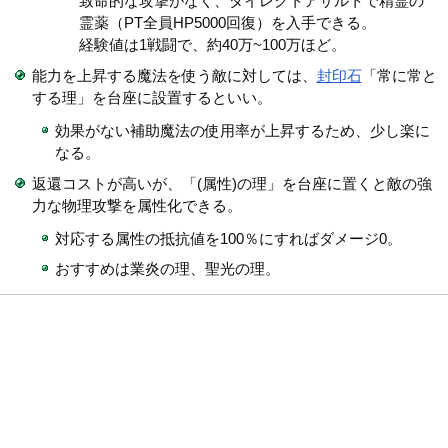
致命的な攻撃がなく、ダイレクトアサルトで精霊の
霊薬（PT全員HP5000回復）を入手できる。
経験値は1戦闘で、約40万~100万ほど。
能力を上昇する魔法を使う敵に対しては、
封印石
「常に常と
する理」を台座に設置するといい。
効果がない補助魔法の使用率が上昇するため、少し楽に
なる。
返還コストが高いが、「(属性)の理」を台座に置くと敵の強
力な物理攻撃を属性化できる。
対応する属性の抵抗値を100％にすればダメージ0。
おすすめは業炎の理、聖光の理。