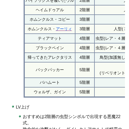
ハイソックスを履いたウル
2階層
人
ヘイムドゥアル
2階層
人
ホムンクルス・コピー
3階層
ホムンクルス・
アーリィ
3階層
人型(３
ティアマット
4階層
虫型(レア・４層
ブラックペイン
4階層
虫型(レア・４層
帰ってきたアレクタリス
4階層
鳥型(加護無し
バックパッカー
5階層
(リベリオント
バハムート
5階層
ウォルザ、ガイン
5階層
LV上げ
おすすめは2階層の虫型シンボルで出現する悪魔22
式。