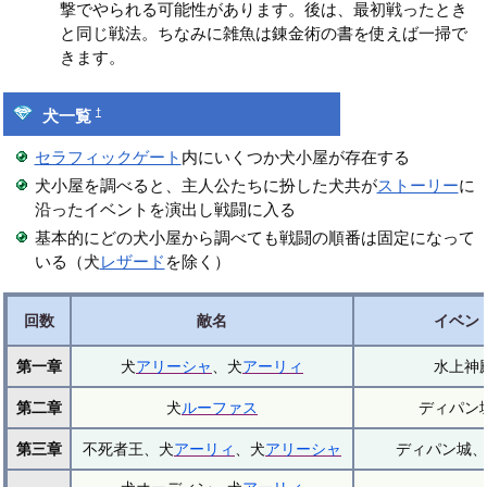
撃でやられる可能性があります。後は、最初戦ったとき
と同じ戦法。ちなみに雑魚は錬金術の書を使えば一掃で
きます。
†
犬一覧
セラフィックゲート
内にいくつか犬小屋が存在する
犬小屋を調べると、主人公たちに扮した犬共が
ストーリー
に
沿ったイベントを演出し戦闘に入る
基本的にどの犬小屋から調べても戦闘の順番は固定になって
いる（犬
レザード
を除く）
回数
敵名
イベン
第一章
犬
アリーシャ
、犬
アーリィ
水上神
第二章
犬
ルーファス
ディパン
第三章
不死者王、犬
アーリィ
、犬
アリーシャ
ディパン城、