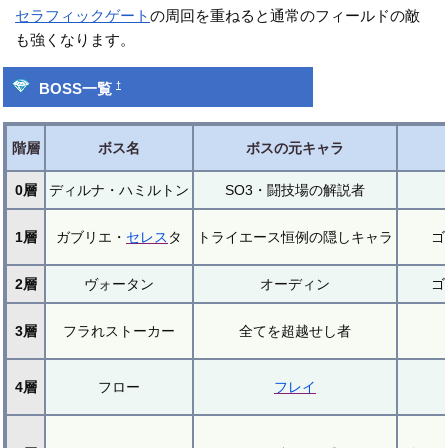
セラフィックゲート
の周回を重ねると通常のフィールドの敵
も強くなります。
†
BOSS一覧
階層
ボス名
ボスの元キャラ
0層
ディルナ・ハミルトン
SO3・闘技場の解説者
1層
ガブリエ・
セレス
タ
トライエース恒例の隠しキャラ
ゴ
2層
ヴォータン
オーディン
ゴ
3層
フラれストーカー
全てを超越せし者
4層
フロー
フレイ