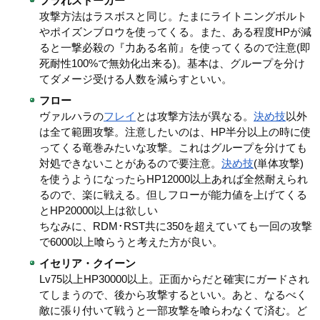
フラれストーカー
攻撃方法はラスボスと同じ。たまにライトニングボルト
やポイズンブロウを使ってくる。また、ある程度HPが減
ると一撃必殺の『力ある名前』を使ってくるので注意(即
死耐性100%で無効化出来る)。基本は、グループを分け
てダメージ受ける人数を減らすといい。
フロー
ヴァルハラの
フレイ
とは攻撃方法が異なる。
決め技
以外
は全て範囲攻撃。注意したいのは、HP半分以上の時に使
ってくる竜巻みたいな攻撃。これはグループを分けても
対処できないことがあるので要注意。
決め技
(単体攻撃)
を使うようになったらHP12000以上あれば全然耐えられ
るので、楽に戦える。但しフローが能力値を上げてくる
とHP20000以上は欲しい
ちなみに、RDM･RST共に350を超えていても一回の攻撃
で6000以上喰らうと考えた方が良い。
イセリア・クイーン
Lv75以上HP30000以上。正面からだと確実にガードされ
てしまうので、後から攻撃するといい。あと、なるべく
敵に張り付いて戦うと一部攻撃を喰らわなくて済む。ど