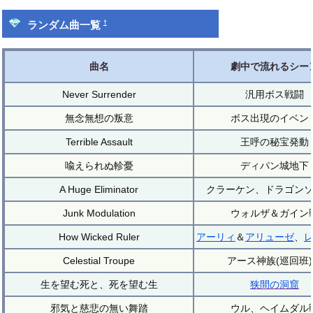
†
ランダム曲一覧
曲名
劇中で流れるシー
Never Surrender
汎用ボス戦闘
無念無想の叛意
ボス出現のイベン
Terrible Assault
王呼の秘宝発動
喩えられぬ軫憂
ディパン城地下
A Huge Eliminator
クラーケン、ドラゴン
Junk Modulation
ウォルザ＆ガイン
How Wicked Ruler
アーリィ
＆
アリューゼ
、
Celestial Troupe
アース神族(巡回班
生を望む死と、死を望む生
狭間の洞窟
邪気と慈悲の無い舞踏
ウル、ヘイムダル