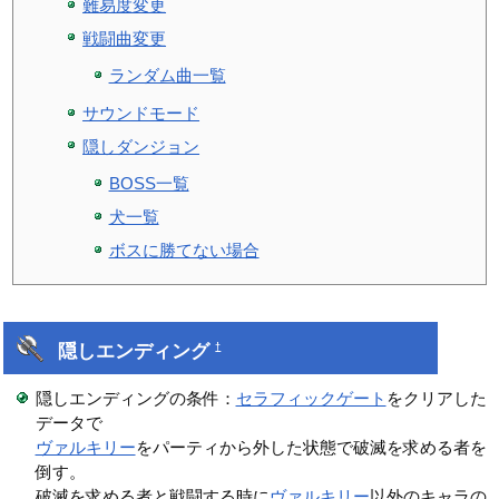
難易度変更
戦闘曲変更
ランダム曲一覧
サウンドモード
隠しダンジョン
BOSS一覧
犬一覧
ボスに勝てない場合
隠しエンディング
†
隠しエンディングの条件：
セラフィックゲート
をクリアした
データで
ヴァルキリー
をパーティから外した状態で破滅を求める者を
倒す。
破滅を求める者と戦闘する時に
ヴァルキリー
以外のキャラの