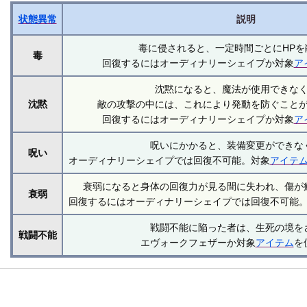
状態異常
説明
毒に侵されると、一定時間ごとにHPを
毒
回復するにはオーディナリーシェイプか対象
ア
沈黙になると、魔法が使用できな
沈黙
敵の攻撃の中には、これにより発動を防ぐこと
回復するにはオーディナリーシェイプか対象
ア
呪いにかかると、装備変更ができな
呪い
オーディナリーシェイプでは回復不可能。対象
アイテ
衰弱になると身体の回復力が見る間に失われ、傷が
衰弱
回復するにはオーディナリーシェイプでは回復不可能
戦闘不能に陥った者は、生死の境を
戦闘不能
エヴォークフェザーか対象
アイテム
を