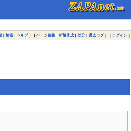
新
|
検索
|
ヘルプ
] [
ページ編集
|
新規作成
|
差分
|
過去ログ
] [
ログイン
]