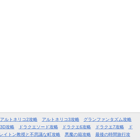
アルトネリコ2攻略
アルトネリコ3攻略
グランファンタズム攻略
3D攻略
ドラクエソード攻略
ドラクエ6攻略
ドラクエ7攻略
ド
レイトン教授と不思議な町攻略
悪魔の箱攻略
最後の時間旅行攻