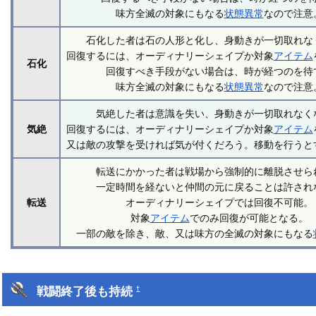
味方全滅の対象にもなる
状態異常
なので注意
石化した者は石の人形と化し、身動きが一切取れな
回復するには、オーディナリーシェイプか対象
アイテム
石化
回復すべき手段がない場合は、時が経つのを待
味方全滅の対象にもなる
状態異常
なので注意
気絶した者は意識を失い、身動きが一切取れなく
気絶
回復するには、オーディナリーシェイプか対象
アイテム
又は敵の攻撃を受ければ気が付くだろう。移動を行うと
転送にかかった者は戦場から強制的に離脱させら
一定時間を経ないと仲間の元に戻ることは許され
転送
オーディナリーシェイプでは回復不可能。
対象
アイテム
でのみ回復が可能となる。
一部の敵を除き、敵、又は味方の全滅の対象にもなる
戦闘終了後も持続
†