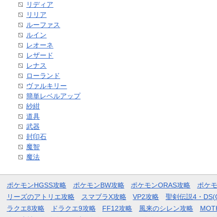
リディア
リリア
ルーファス
ルイン
レオーネ
レザード
レナス
ローランド
ヴァルキリー
簡単レベルアップ
紗紺
道具
武器
封印石
魔智
魔法
ポケモンHGSS攻略
ポケモンBW攻略
ポケモンORAS攻略
ポケ
リーズのアトリエ攻略
スマブラX攻略
VP2攻略
聖剣伝説4・DS(
ラクエ8攻略
ドラクエ9攻略
FF12攻略
風来のシレン攻略
MOT