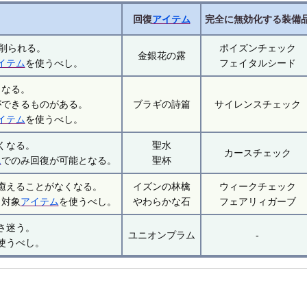
回復
アイテム
完全に無効化する装備
削られる。
ポイズンチェック
金銀花の露
イテム
を使うべし。
フェイタルシード
くなる。
ができるものがある。
ブラギの詩篇
サイレンスチェック
イテム
を使うべし。
くなる。
聖水
カースチェック
ム
でのみ回復が可能となる。
聖杯
癒えることがなくなる。
イズンの林檎
ウィークチェック
。対象
アイテム
を使うべし。
やわらかな石
フェアリィガーブ
さ迷う。
ユニオンプラム
-
使うべし。