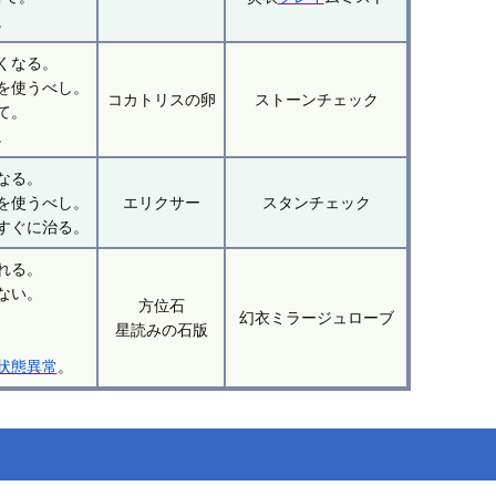
。
くなる。
を使うべし。
コカトリスの卵
ストーンチェック
て。
。
なる。
を使うべし。
エリクサー
スタンチェック
すぐに治る。
れる。
ない。
方位石
幻衣ミラージュローブ
星読みの石版
状態異常
。