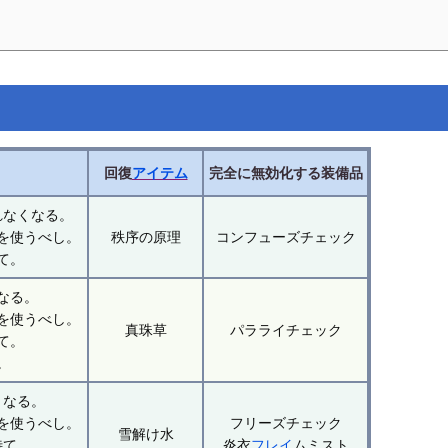
回復
アイテム
完全に無効化する装備品
れなくなる。
を使うべし。
秩序の原理
コンフューズチェック
て。
なる。
を使うべし。
真珠草
パラライチェック
て。
。
くなる。
を使うべし。
フリーズチェック
雪解け水
待て。
炎衣
フレイ
ムミスト