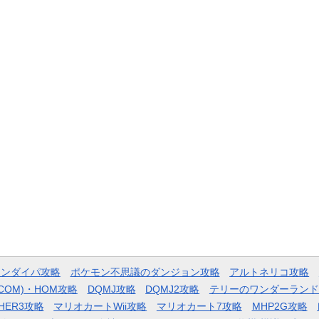
モンダイパ攻略
ポケモン不思議のダンジョン攻略
アルトネリコ攻略
COM)・HOM攻略
DQMJ攻略
DQMJ2攻略
テリーのワンダーランド
HER3攻略
マリオカートWii攻略
マリオカート7攻略
MHP2G攻略