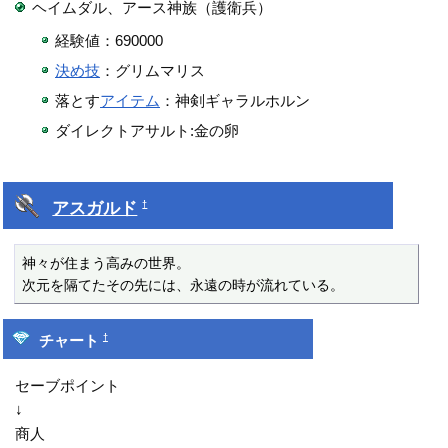
ヘイムダル、アース神族（護衛兵）
経験値：690000
決め技
：グリムマリス
落とす
アイテム
：神剣ギャラルホルン
ダイレクトアサルト:金の卵
アスガルド
†
神々が住まう高みの世界。

次元を隔てたその先には、永遠の時が流れている。
†
チャート
セーブポイント
↓
商人