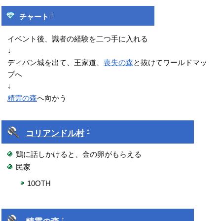
†
チャート
イベント後、識者の経験を二つ手に入れる
↓
ディパン城を出て、王家道、
喪失の森
と抜けてワールドマッ
プへ
↓
精霊の森
へ向かう
コリアンドル村
†
鶏に話しかけると、金の卵がもらえる
民家
10OTH
†