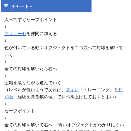
†
チャート
入ってすぐセーブポイント
↓
アリューゼ
を仲間に加える
↓
色が付いている動くオブジェクトを二つ並べて封印を解いて
いく
↓
全ての封印を解いたら右へ
↓
宝箱を取りながら進んでいく
（レベルが低いようであれば、
スキル
「トレーニング」と
封
印石
「経験を貪る獏の理」でレベル上げしておくとよい）
↓
セーブポイント
↓
全ての封印を解いて右へ （青いオブジェクトがわかりにくい