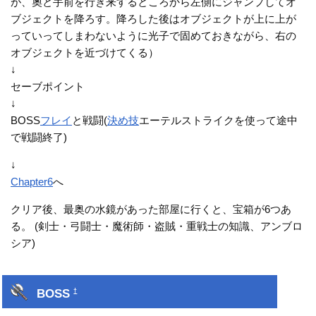
が、奧と手前を行き来するところから左側にジャンプしてオ
ブジェクトを降ろす。降ろした後はオブジェクトが上に上が
っていってしまわないように光子で固めておきながら、右の
オブジェクトを近づけてくる）
↓
セーブポイント
↓
BOSS
フレイ
と戦闘(
決め技
エーテルストライクを使って途中
で戦闘終了)
↓
Chapter6
へ
クリア後、最奥の水鏡があった部屋に行くと、宝箱が6つあ
る。 (剣士・弓闘士・魔術師・盗賊・重戦士の知識、アンブロ
シア)
BOSS
†