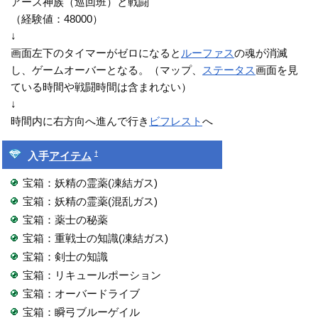
アース神族（巡回班）と戦闘
（経験値：48000）
↓
画面左下のタイマーがゼロになると
ルーファス
の魂が消滅
し、ゲームオーバーとなる。（マップ、
ステータス
画面を見
ている時間や戦闘時間は含まれない）
↓
時間内に右方向へ進んで行き
ビフレスト
へ
†
入手
アイテム
宝箱：妖精の霊薬(凍結ガス)
宝箱：妖精の霊薬(混乱ガス)
宝箱：薬士の秘薬
宝箱：重戦士の知識(凍結ガス)
宝箱：剣士の知識
宝箱：リキュールポーション
宝箱：オーバードライブ
宝箱：瞬弓ブルーゲイル