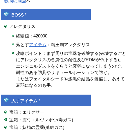
狭間の洞窟
へ
†
BOSS
アレクタリス
経験値：420000
落とす
アイテム
：精王剣アレクタリス
攻略ポイント：まず周りの宝珠を破壊する(破壊するごと
にアレクタリスの各属性の耐性及びRDMが低下する)。
エンジェルダストをくらうと衰弱になってしまうので、
耐性のある防具やリキュールポーションで防ぐ。
またはフェイタルシードや漆黒の結晶を装備し、あえて
衰弱になるのも手。
†
入手
アイテム
宝箱：エリクサー
宝箱：霊弓エルヴンボウ(毒ガス)
宝箱：妖精の霊薬(凍結ガス)