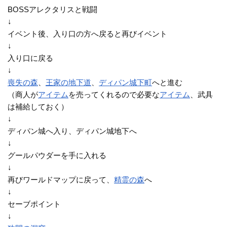
BOSSアレクタリスと戦闘
↓
イベント後、入り口の方へ戻ると再びイベント
↓
入り口に戻る
↓
喪失の森
、
王家の地下道
、
ディパン城下町
へと進む
（商人が
アイテム
を売ってくれるので必要な
アイテム
、武具
は補給しておく）
↓
ディパン城へ入り、ディパン城地下へ
↓
グールパウダーを手に入れる
↓
再びワールドマップに戻って、
精霊の森
へ
↓
セーブポイント
↓