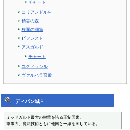
チャート
コリアンドル村
精霊の森
狭間の洞窟
ビフレスト
アスガルド
チャート
ユグドラシル
ヴァルハラ宮殿
ディパン城
†
ミッドガルド最大の栄華を誇る王制国家。

軍事力、魔法技術ともに他国と一線を画している。