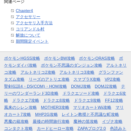
関連ページ
Chapter4
アクセサリー
アクセサリ入手方法
コリアンドル村
解放について
期間限定イベント
ポケモンHGSS攻略
ポケモンBW攻略
ポケモンORAS攻略
ポ
ケモンダイパ攻略
ポケモン不思議のダンジョン攻略
アルトネリ
コ攻略
アルトネリコ2攻略
アルトネリコ3攻略
グランファン
タズム攻略
リーズのアトリエ攻略
スマブラX攻略
VP2攻略
聖剣伝説4・DS(COM)・HOM攻略
DQMJ攻略
DQMJ2攻略
テ
リーのワンダーランド3D攻略
ドラクエソード攻略
ドラクエ6攻
略
ドラクエ7攻略
ドラクエ8攻略
ドラクエ9攻略
FF12攻略
風来のシレン攻略
MOTHER3攻略
マリオカートWii攻略
マリ
オカート7攻略
MHP2G攻略
レイトン教授と不思議な町攻略
悪魔の箱攻略
最後の時間旅行攻略
魔神の笛攻略
イヅナ攻略
コンタクト攻略
カードヒーロー攻略
ZAPAブログ2.0
色読みト