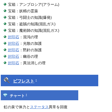
宝箱：アンブロシア(アラーム)
宝箱：妖精の霊薬
宝箱：弓闘士の知識(爆発)
宝箱：盗賊の知識(混乱ガス)
宝箱：魔術師の知識(混乱ガス)
封印石
：混沌の理
封印石
：光散の加護
封印石
：黙針の加護
封印石
：幽谷の理
封印石
：異法消しの理
ビフレスト
†
†
チャート
虹の泉で体力と
ステータス
異常を回復