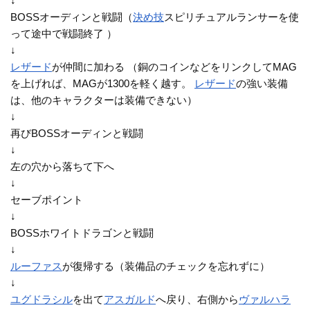
↓
BOSSオーディンと戦闘（
決め技
スピリチュアルランサーを使
って途中で戦闘終了 ）
↓
レザード
が仲間に加わる （銅のコインなどをリンクしてMAG
を上げれば、MAGが1300を軽く越す。
レザード
の強い装備
は、他のキャラクターは装備できない）
↓
再びBOSSオーディンと戦闘
↓
左の穴から落ちて下へ
↓
セーブポイント
↓
BOSSホワイトドラゴンと戦闘
↓
ルーファス
が復帰する（装備品のチェックを忘れずに）
↓
ユグドラシル
を出て
アスガルド
へ戻り、右側から
ヴァルハラ