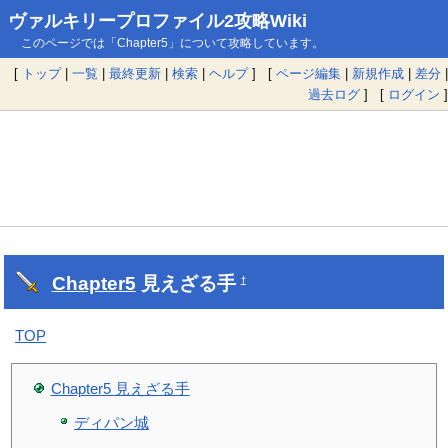
ヴァルキリープロファイル2攻略Wiki
このページでは「Chapter5」について攻略しています。
[
トップ
|
一覧
|
最終更新
|
検索
|
ヘルプ
] [
ページ編集
|
新規作成
|
差分
|
過去ログ
] [
ログイン
]
Chapter5
見えざる手
†
TOP
Chapter5 見えざる手
ディパン城