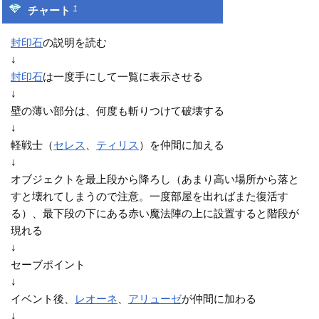
†
チャート
封印石
の説明を読む
↓
封印石
は一度手にして一覧に表示させる
↓
壁の薄い部分は、何度も斬りつけて破壊する
↓
軽戦士（
セレス
、
ティリス
）を仲間に加える
↓
オブジェクトを最上段から降ろし（あまり高い場所から落と
すと壊れてしまうので注意。一度部屋を出ればまた復活す
る）、最下段の下にある赤い魔法陣の上に設置すると階段が
現れる
↓
セーブポイント
↓
イベント後、
レオーネ
、
アリューゼ
が仲間に加わる
↓