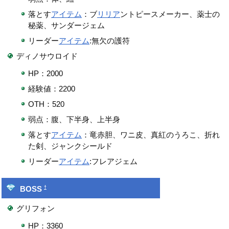
落とす
アイテム
：ブ
リリア
ントピースメーカー、薬士の
秘薬、サンダージェム
リーダー
アイテム
:無欠の護符
ディノサウロイド
HP：2000
経験値：2200
OTH：520
弱点：腹、下半身、上半身
落とす
アイテム
：竜赤胆、ワニ皮、真紅のうろこ、折れ
た剣、ジャンクシールド
リーダー
アイテム
:フレアジェム
†
BOSS
グリフォン
HP：3360