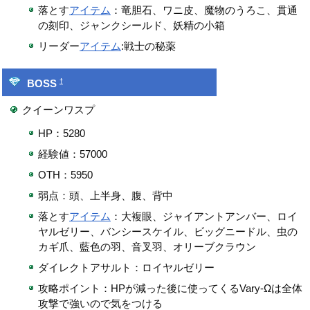
落とす
アイテム
：竜胆石、ワニ皮、魔物のうろこ、貫通
の刻印、ジャンクシールド、妖精の小箱
リーダー
アイテム
:戦士の秘薬
†
BOSS
クイーンワスプ
HP：5280
経験値：57000
OTH：5950
弱点：頭、上半身、腹、背中
落とす
アイテム
：大複眼、ジャイアントアンバー、ロイ
ヤルゼリー、バンシースケイル、ビッグニードル、虫の
カギ爪、藍色の羽、音叉羽、オリーブクラウン
ダイレクトアサルト：ロイヤルゼリー
攻略ポイント：HPが減った後に使ってくるVary-Ωは全体
攻撃で強いので気をつける