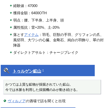
経験値：47000
獲得金額：6400OTH
弱点：腰、下半身、上半身、頭
属性抵抗：雷+20%、土-20%
落とす
アイテム
：羽毛、巨獣の手羽、グリフォンの爪、
風切羽、大ワシの心臓、金剛石、純白の羽飾り、翠の封
陣器
ダイレクトアサルト：チャージブレイク
トゥルゲン鉱山
†
かつては上質な鉱物が採掘されていた鉱山。

今では水脈を利用した採掘機のみが動き続ける。
ヴィルノア
の酒場で話を聞くと出現