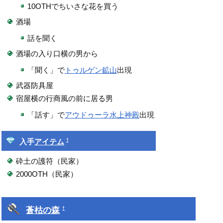
10OTHでちいさな花を買う
酒場
話を聞く
酒場の入り口横の男から
「聞く」で
トゥルゲン鉱山
出現
武器防具屋
宿屋横の行商風の前に居る男
「話す」で
アウドゥーラ水上神殿
出現
†
入手
アイテム
砕土の護符（民家）
2000OTH（民家）
蒼枯の森
†