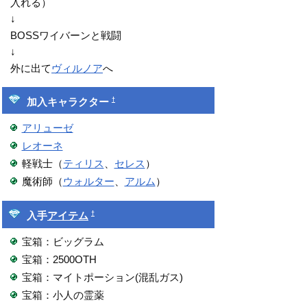
入れる）
↓
BOSSワイバーンと戦闘
↓
外に出て
ヴィルノア
へ
†
加入キャラクター
アリューゼ
レオーネ
軽戦士（
ティリス
、
セレス
）
魔術師（
ウォルター
、
アルム
）
†
入手
アイテム
宝箱：ビッグラム
宝箱：2500OTH
宝箱：マイトポーション(混乱ガス)
宝箱：小人の霊薬