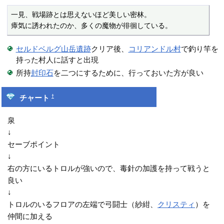
一見、戦場跡とは思えないほど美しい密林。

瘴気に誘われたのか、多くの魔物が徘徊している。
セルドベルグ山岳遺跡
クリア後、
コリアンドル村
で釣り竿を
持った村人に話すと出現
所持
封印石
を二つにするために、行っておいた方が良い
†
チャート
泉
↓
セーブポイント
↓
右の方にいるトロルが強いので、毒針の加護を持って戦うと
良い
↓
トロルのいるフロアの左端で弓闘士（紗紺、
クリスティ
）を
仲間に加える