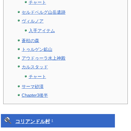
チャート
セルドベルグ山岳遺跡
ヴィルノア
入手アイテム
蒼枯の森
トゥルゲン鉱山
アウドゥーラ水上神殿
カルスタッド
チャート
サーマ砂漠
Chapter3後半
コリアンドル村
†