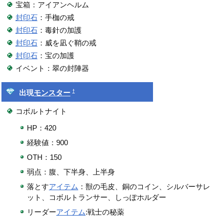
宝箱：アイアンヘルム
封印石
：手枷の戒
封印石
：毒針の加護
封印石
：威を凪ぐ鞘の戒
封印石
：宝の加護
イベント：翠の封陣器
†
出現
モンスター
コボルトナイト
HP：420
経験値：900
OTH：150
弱点：腹、下半身、上半身
落とす
アイテム
：獣の毛皮、銅のコイン、シルバーサレ
ット、コボルトランサー、しっぽホルダー
リーダー
アイテム
:戦士の秘薬