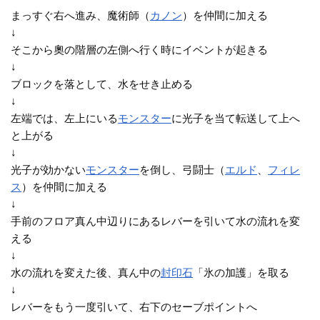
まっすぐ右へ進み、魔術師（
カノン
）を仲間に加える
↓
そこから奧の階層の左側へ行く時にイベントが起きる
↓
ブロックを落として、水をせき止める
↓
左端では、左上にいる
モンスター
に光子を当て転送して上へ
と上がる
↓
光子が効かない
モンスター
を倒し、弓闘士（
エルド
、
フィレ
ス
）を仲間に加える
↓
手前のフロア真ん中辺りにあるレバーを引いて水の流れを変
える
↓
水の流れを変えた後、真ん中の
封印石
「氷の加護」を取る
↓
レバーをもう一度引いて、右下のセーブポイントへ