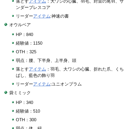
落とす
アイテム
：大ワシの心臓、羽毛、封雷の尾羽、サ
ンダーブレスコア
リーダー
アイテム
:神速の書
オウルベア
HP：840
経験値：1150
OTH：325
弱点：腰、下半身、上半身、頭
落とす
アイテム
：羽毛、大ワシの心臓、折れた爪、くち
ばし、藍色の飾り羽
リーダー
アイテム
:ユニオンプラム
袋ミミック
HP：340
経験値：510
OTH：300
弱点：体、紐