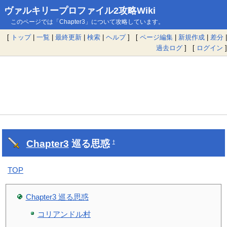
ヴァルキリープロファイル2攻略Wiki
このページでは「Chapter3」について攻略しています。
[
トップ
|
一覧
|
最終更新
|
検索
|
ヘルプ
] [
ページ編集
|
新規作成
|
差分
|
過去ログ
] [
ログイン
]
Chapter3
巡る思惑
†
TOP
Chapter3 巡る思惑
コリアンドル村