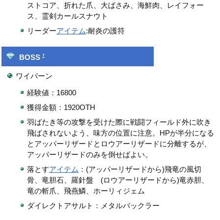
ストコア、折れた爪、大ばさみ、海鮮肉、レイフォー
ス、霊剣カールスナウト
リーダー
アイテム
:耐炎の護符
†
BOSS
ワイバーン
経験値：16800
獲得金額：1920OTH
羽ばたき等の攻撃を受けた際に戦闘フィールド外に吹き
飛ばされないよう、味方の位置に注意。HPが半分になる
とアッパーリザードとロウアーリザードに分離するが、
アッパーリザードのみを倒せばよい。
落とす
アイテム
：(アッパーリザードから)飛竜の風切
骨、竜胆石、羅針盤 (ロウアーリザードから)竜赤胆、
竜の斬爪、飛燕鱗、ホーリィジェム
ダイレクトアサルト：メタルバックラー