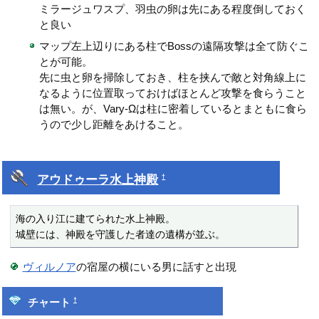
ミラージュワスプ、羽虫の卵は先にある程度倒しておく
と良い
マップ左上辺りにある柱でBossの遠隔攻撃は全て防ぐこ
とが可能。
先に虫と卵を掃除しておき、柱を挟んで敵と対角線上に
なるように位置取っておけばほとんど攻撃を食らうこと
は無い。が、Vary-Ωは柱に密着しているとまともに食ら
うので少し距離をあけること。
アウドゥーラ水上神殿
†
海の入り江に建てられた水上神殿。

城壁には、神殿を守護した者達の遺構が並ぶ。
ヴィルノア
の宿屋の横にいる男に話すと出現
†
チャート