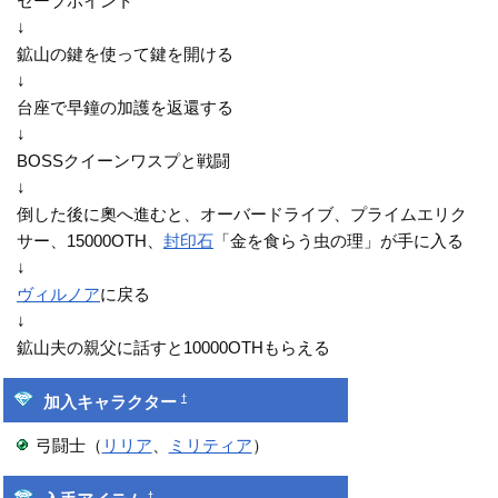
セーブポイント
↓
鉱山の鍵を使って鍵を開ける
↓
台座で早鐘の加護を返還する
↓
BOSSクイーンワスプと戦闘
↓
倒した後に奧へ進むと、オーバードライブ、プライムエリク
サー、15000OTH、
封印石
「金を食らう虫の理」が手に入る
↓
ヴィルノア
に戻る
↓
鉱山夫の親父に話すと10000OTHもらえる
†
加入キャラクター
弓闘士（
リリア
、
ミリティア
）
†