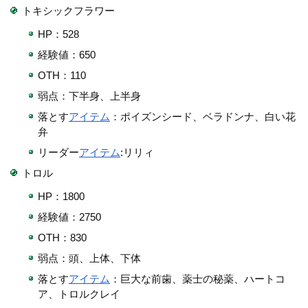
トキシックフラワー
HP：528
経験値：650
OTH：110
弱点：下半身、上半身
落とす
アイテム
：ポイズンシード、ベラドンナ、白い花
弁
リーダー
アイテム
:リリィ
トロル
HP：1800
経験値：2750
OTH：830
弱点：頭、上体、下体
落とす
アイテム
：巨大な前歯、薬士の秘薬、ハートコ
ア、トロルクレイ