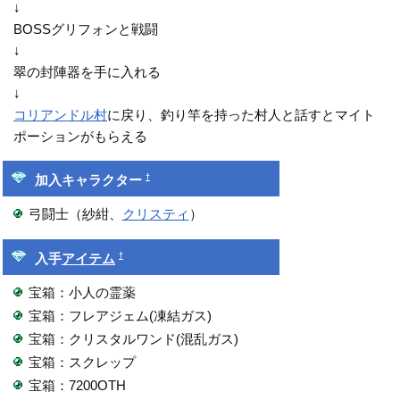
↓
BOSSグリフォンと戦闘
↓
翠の封陣器を手に入れる
↓
コリアンドル村
に戻り、釣り竿を持った村人と話すとマイト
ポーションがもらえる
†
加入キャラクター
弓闘士（紗紺、
クリスティ
）
†
入手
アイテム
宝箱：小人の霊薬
宝箱：フレアジェム(凍結ガス)
宝箱：クリスタルワンド(混乱ガス)
宝箱：スクレップ
宝箱：7200OTH