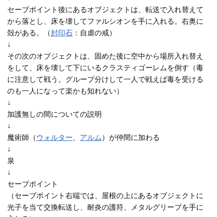
セーブポイント後にあるオブジェクトは、転送で入れ替えて
から落とし、床を壊してファルシオンを手に入れる。右奥に
殻がある。（
封印石
：自虐の戒）
↓
その次のオブジェクトは、固めた後に空中から場所入れ替え
をして、床を壊して下にいるクラスティゴーレムを倒す（毒
に注意して戦う。グループ分けして一人で戦えば毒を受ける
のも一人になって楽かも知れない）
↓
加護無しの間についての説明
↓
魔術師（
ウォルター
、
アルム
）が仲間に加わる
↓
泉
↓
セーブポイント
（セーブポイント右端では、屋根の上にあるオブジェクトに
光子を当て交換転送し、耐炎の護符、メタルグリーブを手に