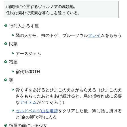
山間部に位置するヴィルノアの属領地。

住民は素朴で質素な暮らしを送っている。
行商人よろず屋
隣の人から、虫のトゲ、ブルーソウル
フレイ
ムをもらう
民家
アースジェム
宿屋
宿代150OTH
鶏
骨くずをあげるとひよこのえさがもらえる（ひよこのえ
さをもらったあともあげ続けると、鳥の指輪作成に必要
な
アイテム
が全てそろう）
セルドベルグ山岳遺跡
をクリアした後、鶏に話し掛ける
と"金の卵"が手に入る
宿屋の前にいる少女