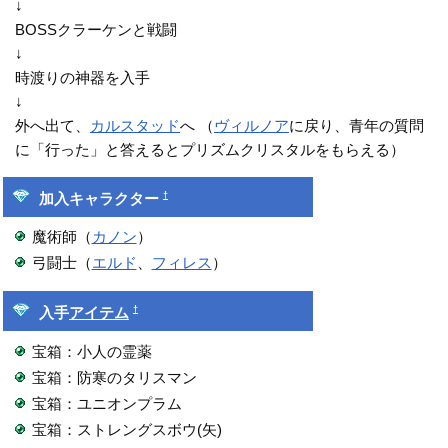
↓
BOSSクラーケンと戦闘
↓
時渡りの神器を入手
↓
外へ出て、
カルスタッド
へ （
ヴィルノア
に戻り、青年の質問
に「行った」と答えるとプリズムクリスタルをもらえる）
†
加入キャラクター
魔術師（
カノン
）
弓闘士（
エルド
、
フィレス
）
†
入手
アイテム
宝箱：小人の霊薬
宝箱：防寒のタリスマン
宝箱：ユニオンプラム
宝箱：ストレングスボウ(矢)