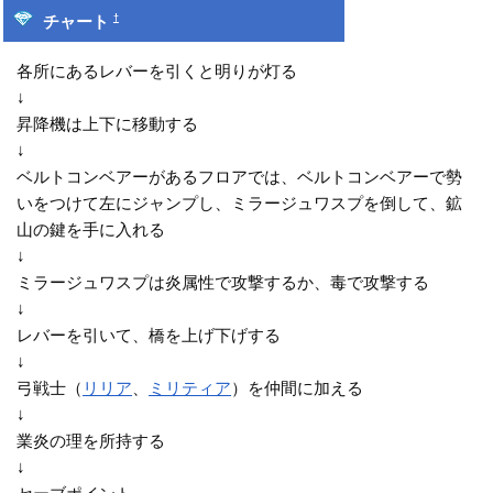
†
チャート
各所にあるレバーを引くと明りが灯る
↓
昇降機は上下に移動する
↓
ベルトコンベアーがあるフロアでは、ベルトコンベアーで勢
いをつけて左にジャンプし、ミラージュワスプを倒して、鉱
山の鍵を手に入れる
↓
ミラージュワスプは炎属性で攻撃するか、毒で攻撃する
↓
レバーを引いて、橋を上げ下げする
↓
弓戦士（
リリア
、
ミリティア
）を仲間に加える
↓
業炎の理を所持する
↓