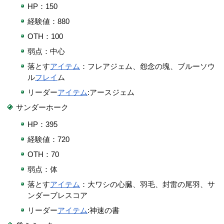
HP：150
経験値：880
OTH：100
弱点：中心
落とす
アイテム
：フレアジェム、怨念の塊、ブルーソウ
ル
フレイ
ム
リーダー
アイテム
:アースジェム
サンダーホーク
HP：395
経験値：720
OTH：70
弱点：体
落とす
アイテム
：大ワシの心臓、羽毛、封雷の尾羽、サ
ンダーブレスコア
リーダー
アイテム
:神速の書